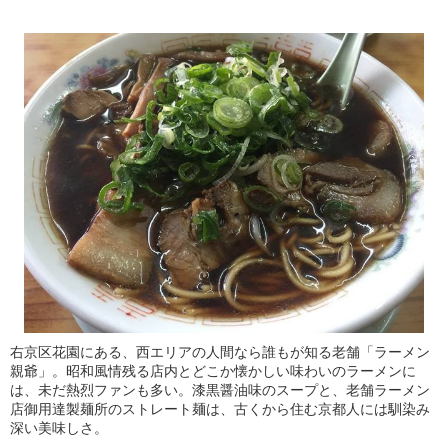
右京区花園にある、西エリアの人間なら誰もが知る老舗「ラーメン
親爺」。昭和風情残る店内とどこか懐かしい味わいのラーメンに
は、未だ熱烈ファンも多い。漆黒醤油味のスープと、老舗ラーメン
店御用達製麺所のストレート麺は、古くから住む京都人には馴染み
深い美味しさ。