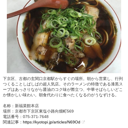
下京区、古都の玄関口京都駅からすぐの場所。朝から営業し、行列
つくることしばしばの超人気店。そのラーメンの特徴である漆黒ス
ープはあっさりながら醤油のコク味が際立つ、中華そばらしいどこ
か懐かしい味わい。朝食代わりに食べたくなるのがうなずける。
名称：新福菜館本店
場所：京都市下京区東塩小路向畑町569
電話番号：075-371-7648
関連記事：
https://kyotopi.jp/articles/N69Od