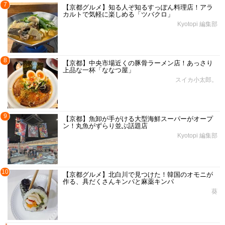
7
【京都グルメ】知る人ぞ知るすっぽん料理店！アラ
カルトで気軽に楽しめる「ツバクロ」
Kyotopi 編集部
8
【京都】中央市場近くの豚骨ラーメン店！あっさり
上品な一杯「ななつ屋」
スイカ小太郎。
9
【京都】魚卸が手がける大型海鮮スーパーがオープ
ン！丸魚がずらり並ぶ話題店
Kyotopi 編集部
10
【京都グルメ】北白川で見つけた！韓国のオモニが
作る、具だくさんキンパと麻薬キンパ
葵