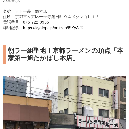
の真骨頂。
名称：天下一品 総本店
住所：京都市左京区一乗寺築田町９４メゾン白川１Ｆ
電話番号：075₋722₋0955
詳細記事：
https://kyotopi.jp/articles/I9YyA
朝ラー組聖地！京都ラーメンの頂点「本
家第一旭たかばし本店」