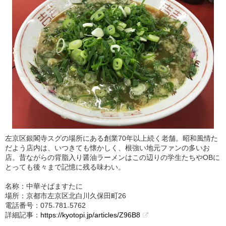
左京区銀閣寺スグの場所にある創業70年以上続く老舗。昭和風情た
だよう店内は、いつきても懐かしく、根強い地元ファンの多いお
店。昔ながらの背脂入り醤油ラーメンはこの辺りの学生たちやOBに
とっても後々まで記憶に残る味わい。
名称：中華そばますたに
場所：京都市左京区北白川久保田町26
電話番号：075₋781₋5762
詳細記事：
https://kyotopi.jp/articles/Z96B8