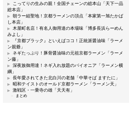
こってりの生みの親！全国チェーンの総本山「天下一品
総本店」
朝ラー組聖地！京都ラーメンの頂点「本家第一旭たかば
し本店」
木屋町名店！有名人御用達の本場味「博多長浜らーめん
みよし」
『京都ブラック』といえばココ！正統派醤油味「ラーメ
ン親爺」
ネギたっぷり！豚骨醤油味の元祖京都ラーメン「ラーメ
ン藤」
深夜族御用達！ネギ入れ放題のパイオニア「ラーメン横
綱」
長年愛されてきた北白川の老舗「中華そば ますたに」
昭和テイストのオールド京都ラーメン「ラーメン天」
激戦区・一乗寺の雄「天天有」
まとめ