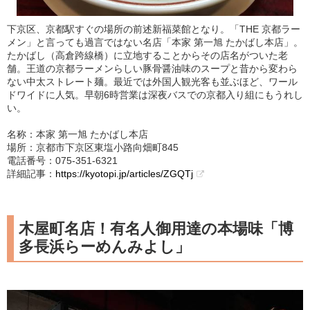
下京区、京都駅すぐの場所の前述新福菜館となり。「THE 京都ラー
メン」と言っても過言ではない名店「本家 第一旭 たかばし本店」。
たかばし（高倉跨線橋）に立地することからその店名がついた老
舗。王道の京都ラーメンらしい豚骨醤油味のスープと昔から変わら
ない中太ストレート麺。最近では外国人観光客も並ぶほど、ワール
ドワイドに人気。早朝6時営業は深夜バスでの京都入り組にもうれし
い。
名称：本家 第一旭 たかばし本店
場所：京都市下京区東塩小路向畑町845
電話番号：075-351-6321
詳細記事：
https://kyotopi.jp/articles/ZGQTj
木屋町名店！有名人御用達の本場味「博
多長浜らーめんみよし」