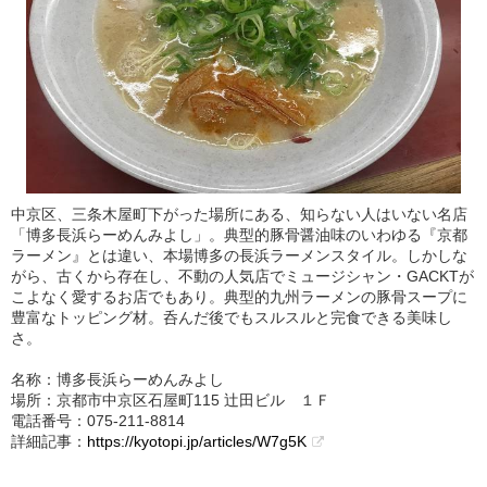
中京区、三条木屋町下がった場所にある、知らない人はいない名店
「博多長浜らーめんみよし」。典型的豚骨醤油味のいわゆる『京都
ラーメン』とは違い、本場博多の長浜ラーメンスタイル。しかしな
がら、古くから存在し、不動の人気店でミュージシャン・GACKTが
こよなく愛するお店でもあり。典型的九州ラーメンの豚骨スープに
豊富なトッピング材。呑んだ後でもスルスルと完食できる美味し
さ。
名称：博多長浜らーめんみよし
場所：京都市中京区石屋町115 辻田ビル １Ｆ
電話番号：075-211-8814
詳細記事：
https://kyotopi.jp/articles/W7g5K