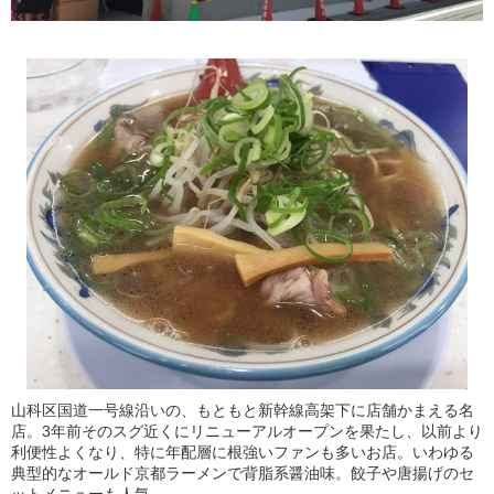
山科区国道一号線沿いの、もともと新幹線高架下に店舗かまえる名
店。3年前そのスグ近くにリニューアルオープンを果たし、以前より
利便性よくなり、特に年配層に根強いファンも多いお店。いわゆる
典型的なオールド京都ラーメンで背脂系醤油味。餃子や唐揚げのセ
ットメニューも人気。