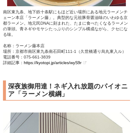
南区東九条、地下鉄十条駅にもほど近い場所にある地元ラーメンチ
ェーン本店「ラーメン藤」。典型的な元祖豚骨醤油味のいわゆる京
都ラーメン。地元民DNAに刻まれた、たまに食べたくなるラーメン
の筆頭。青ネギやモヤシたっぷりのシンプル構成ながら、クセにな
る味。
名称：ラーメン藤本店
場所：京都市南区東九条南石田町111-1（久世橋通り烏丸東入ル）
電話番号：075-661-3839
詳細記事：
https://kyotopi.jp/articles/wyS9r
深夜族御用達！ネギ入れ放題のパイオニ
ア「ラーメン横綱」