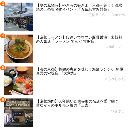
3
【夏の風物詩】やきもの好きよ、京都へ集え！清水
焼の五条坂名物イベント「五条若宮陶器祭」
三杯目 J Soup Brothers
4
【京都ラーメン】段違いでウマい豚骨醤油！太鼓判
の人気店「ラーメン てんぐ 常盤店」
柳町イズル
5
【海の京都】舞鶴の恵みを味わう海鮮ランチ♡ 魚屋
直営の穴場店 『大六丸』
ぐるみちゃん
6
【京都焼肉】60年続いた裏寺町の名店を受け継ぐ
昔ながらのホルモン焼肉「三吉」
つきはし