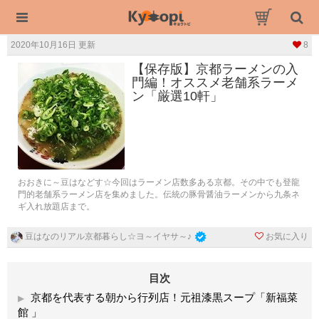
2020年10月16日 更新
8
【保存版】京都ラーメンの入
門編！オススメ老舗系ラーメ
ン「厳選10軒」
おおきに～豆はなどす☆今回はラーメン店数多ある京都。その中でも登龍
門的老舗系ラーメン店を集めました。伝統の豚骨醤油ラーメンから九条ネ
ギ入れ放題店まで。
お気に入り
豆はなのリアル京都暮らし☆ヨ～イヤサ～♪
目次
京都を代表する朝から行列店！元祖漆黒スープ「新福菜
館 」