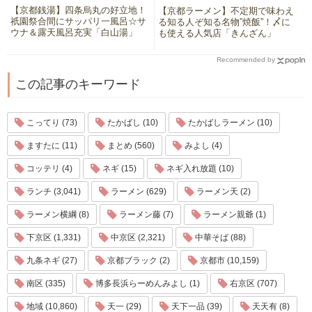
【京都銭湯】四条烏丸の好立地！
【京都ラーメン】不定期で味わえ
祇園祭合間にサッパリ一風呂☆サ
る知る人ぞ知る名物”焼飯”！〆に
ウナ＆露天風呂充実「白山湯」
も使える人気店「きんざん」
Recommended by
この記事のキーワード
こってり (73)
たかばし (10)
たかばしラーメン (10)
ますたに (11)
まとめ (560)
みよし (4)
コッテリ (4)
ネギ (15)
ネギ入れ放題 (10)
ランチ (3,041)
ラーメン (629)
ラーメン天 (2)
ラーメン横綱 (8)
ラーメン藤 (7)
ラーメン親爺 (1)
下京区 (1,331)
中京区 (2,321)
中華そば (88)
九条ネギ (27)
京都ブラック (2)
京都市 (10,159)
南区 (335)
博多長浜らーめんみよし (1)
右京区 (707)
地域 (10,860)
天一 (29)
天下一品 (39)
天天有 (8)