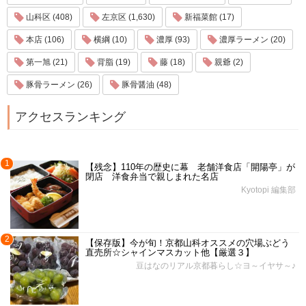
山科区 (408)
左京区 (1,630)
新福菜館 (17)
本店 (106)
横綱 (10)
濃厚 (93)
濃厚ラーメン (20)
第一旭 (21)
背脂 (19)
藤 (18)
親爺 (2)
豚骨ラーメン (26)
豚骨醤油 (48)
アクセスランキング
1
【残念】110年の歴史に幕 老舗洋食店「開陽亭」が
閉店 洋食弁当で親しまれた名店
Kyotopi 編集部
2
【保存版】今が旬！京都山科オススメの穴場ぶどう
直売所☆シャインマスカット他【厳選３】
豆はなのリアル京都暮らし☆ヨ～イヤサ～♪