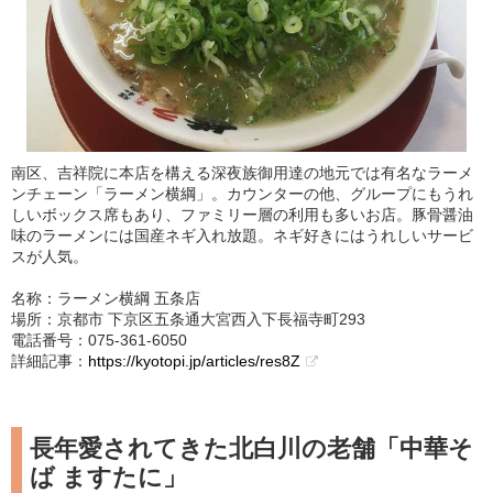
南区、吉祥院に本店を構える深夜族御用達の地元では有名なラーメ
ンチェーン「ラーメン横綱」。カウンターの他、グループにもうれ
しいボックス席もあり、ファミリー層の利用も多いお店。豚骨醤油
味のラーメンには国産ネギ入れ放題。ネギ好きにはうれしいサービ
スが人気。
名称：ラーメン横綱 五条店
場所：京都市 下京区五条通大宮西入下長福寺町293
電話番号：075-361-6050
詳細記事：
https://kyotopi.jp/articles/res8Z
長年愛されてきた北白川の老舗「中華そ
ば ますたに」