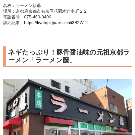
名称：ラーメン親爺
場所：京都府京都市右京区花園木辻南町２２
電話番号：075-463-0406
詳細記事：
https://kyotopi.jp/articles/i3B2W
ネギたっぷり！豚骨醤油味の元祖京都ラ
ーメン「ラーメン藤」