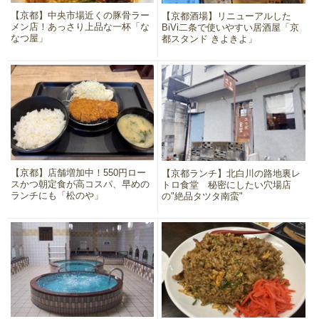
【京都】中央市場近くの豚骨ラー
【京都酒場】リニューアルした
メン店！あっさり上品な一杯「な
BiVi二条で使いやすい居酒屋「京
なつ屋」
都スタンド きよきよ」
【京都】店舗増加中！550円ロー
【京都ランチ】北白川の路地裏レ
スかつ朝定食が高コスパ、早めの
トロ食堂 秘密にしたい穴場店
ランチにも「松のや」
の"絶品タツタ南蛮"