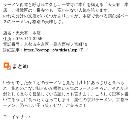
ラーメン街道と呼ばれて久しい一乗寺に本店を構える「天天有 本
店」。激戦区の一乗寺でも、変わらない人気を誇ります。
のれん分けの支店がいくつかありますが、本店で食べる鶏白湯ベー
スのラーメンは格別の美味しさ。
店名：天天有 本店
住所：075-711-3255
電話番号：京都市左京区一乗寺西杉ノ宮町49
詳細記事：
https://kyotopi.jp/articles/uxpHT
まとめ
いかがでしたか？どのラーメンも見た目以上にあっさりと食べら
れ、飽きのこない味わいが根強い人気のラーメンぞろい。それが老
舗として長らく営業している証しとも言えます。こうして記事を書
いてるうちに食べたくなってしまう、魔性の京都ラーメン。京都ラ
ーメン、恐ろしい子（笑）ぜひ、ご参考に！
ヨ～イヤサ～♪