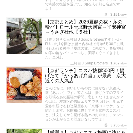
で奇跡の復活を遂げた、知る人ぞ知る名店です
よ！
葵
|
3,151
view
【京都まとめ】2026夏越の祓・茅の
輪パトロール☆北野天満宮～平安神宮
～うさぎ社他【５社】
汁物大好きな三杯目 J Soup Brothersです！FU～
FU～☆彡今回は京都市内神社で毎年6月30日に執
り行われる神事『夏越の祓』に先立ち、各所神社
の茅の輪をパトロールし、実際くぐってきまし
た。全5社。
三杯目 J Soup Brothers
|
1,767
view
【京都ランチ】コスパ抜群500円！揚
げたて「からあげ弁当」が最高！京大
近くの人気店
こんにちは、おいしいものには目がない京都人、
葵（あおい）です。皆さんは、揚げたてのフライ
を頬張るあの至福の瞬間、恋しくなりませんか？
今回は、左京区の吉田エリアで見つけた、地元で
愛され続けるお惣菜屋さん「京都コロッケ」をご
紹介します。お財布に優しすぎる驚愕のコスパ
と、注文してから揚げる熱々のお弁当に、テンシ
ョンが上がること間違いなしですよ！
葵
|
3,755
view
【厳選４】京都オススメ梅雨に訪れた