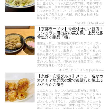
は、皿うどん・ちゃんぽんの専門店。昭和50年頃
の創業以来、京大生や地元の人たちのお腹を満た
してきた名店です。パリパリの細麺を覆うのは、
たっぷりの野菜と熱々の餡。長く愛され続ける一
皿を味わってきました。
つきはし
|
17,128
view
【京都ラーメン】今年外せない新店！
ミシュラン店出身の実力派、上品な豚
骨魚介が絶品「穣」
左京区・茶山、京都芸術大学前エリアにオープン
した「豚骨魚介ラーメン 穣（みのる）」。名店
「らぁ麺とうひち」出身で、「らぁ麺すぐる」の
店長も務めた店主が独立した話題店です。上品に
まとめた豚骨魚介ラーメンに加え、昼夜各10食限
定のつけ麺も人気。行列のできる注目店で、その
完成度を味わってきました。
キョウトピラーメン部
|
5,096
view
【京都・穴場グルメ】メニュー名がカ
オス！？地元民の愛で復活した極上ふ
わとろたこ焼き
こんにちは、おいしいものには目がない京都人、
葵（あおい）です。無性に「ソースもの」が食べ
たくなる日、皆さんはありませんか？今回は、た
だおいしいだけでなく、お店の空間もメニューも
ツッコミどころ満載の、愛すべきご近所たこ焼き
店をご紹介します。地元の人々の熱いラブコール