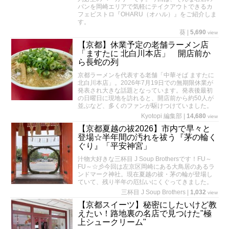
パンを岡崎エリアで気軽にテイクアウトできるカ
フェビストロ『OHARU（オハル）』をご紹介しま
す。
葵
|
5,690
view
【京都】休業予定の老舗ラーメン店
「ますたに 北白川本店」 開店前か
ら長蛇の列
京都ラーメンを代表する老舗「中華そば ますたに
北白川本店」。2026年7月19日での無期限休業が
発表され大きな話題となっています。発表後最初
の日曜日に現地を訪れると、開店前から約50人が
並ぶなど、多くのファンが駆けつけていました。
Kyotopi 編集部
|
14,680
view
【京都夏越の祓2026】市内で早々と
登場☆半年間の汚れを祓う『茅の輪く
ぐり』「平安神宮」
汁物大好きな三杯目 J Soup Brothersです！FU～
FU～☆彡今回は左京区岡崎にある大鳥居のあるラ
ンドマーク神社。現在夏越の祓・茅の輪が登場し
ていて、残り半年の厄払いにくぐってきました。
三杯目 J Soup Brothers
|
1,032
view
【京都スイーツ】秘密にしたいけど教
えたい！路地裏の名店で見つけた"極
上シュークリーム"