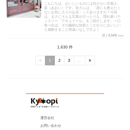
こんにちは、おいしいものには目がない京都人、
葵（あおい）です。皆さんは、「誰にも教えたく
ないお気に入りのお店」ってありますか？今回
は、まさにそんな言葉がぴったりな、隠れ家パテ
ィスリー「アキュイール」をご紹介します。一口
食べれば、その繊細な技術とこだわりにおいしい
と感動すること間違いなしですよ！
葵
|
4,569
view
1,630 件
1
2
3
…
運営会社
お問い合わせ