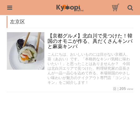
左京区
【京都グルメ】北白川で見つけた！韓
国のオモニが作る、具だくさんキンパ
と麻薬キンパ
こんにちは、おいしいものには目がない京都人、
葵（あおい）です。「本格的なキンパ気軽に味わ
いたい！」と思ったことはありませんか？ 今回
は北白川エリアで見つけた、料理研究家の店長さ
んが一品一品心を込めて作る、本場韓国のやさし
い味わいが魅力のテイクアウト専門店「コンジュ
キン」をご紹介します！
葵
|
205
view