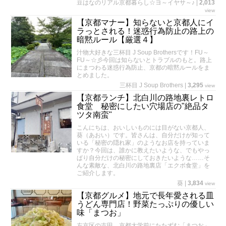
豆はなのリアル京都暮らし☆ヨ～イヤサ～♪
|
2,013
view
【京都マナー】知らないと京都人にイ
ラっとされる！迷惑行為防止の路上の
暗黙ルール【厳選４】
汁物大好きな三杯目 J Soup Brothersです！FU～
FU～☆彡今回は知らないとトラブルのもと。路上
にまつわる迷惑行為防止、京都の暗黙ルールをま
とめました。
三杯目 J Soup Brothers
|
3,295
view
【京都ランチ】北白川の路地裏レトロ
食堂 秘密にしたい穴場店の"絶品タ
ツタ南蛮"
こんにちは、おいしいものには目がない京都人、
葵（あおい）です。皆さんは、自分だけが知って
いる「秘密の隠れ家」のようなお店を持っていま
すか？今回は、誰かに教えたいような、でもやっ
ぱり自分だけの秘密にしておきたいような……そ
んな素敵な、北白川の路地裏店「エクボ食堂」を
ご紹介します。
葵
|
3,834
view
【京都グルメ】地元で長年愛される皿
うどん専門店！野菜たっぷりの優しい
味「まつお」
左京区の吉田、京都大学前にたたずむ「まつお」