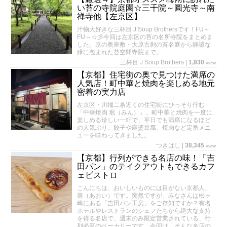
い苔の寺院庭園☆三千院～圓光寺～南
禅寺他【左京区】
汁物大好きな三杯目 J Soup Brothersです！FU～
FU～☆彡今回は左京区の苔の名所寺院をまとめま
した。京の奥座敷・大原古刹の苔名庭から静謐な
緑に包まれた苔空間寺院まで。
三杯目 J Soup Brothers
|
1,930
view
【京都】住宅街の奥で見つけた満席の
人気店！町中華と焼肉を楽しめる地元
密着の実力店
左京区・川端二条近くの住宅街にひっそり佇む
「中華焼肉 珉（みん）」。町中華と焼肉を一度に
楽しめる珍しい一軒で、平日でも満席になるほど
の人気ぶり。餃子や麻婆豆腐、焼肉など定番メニ
ューを味わってきました。
つきはし
|
38,345
view
【京都】行列ができる名店の味！「吉
田パン」のテイクアウトもできるカフ
ェビストロ
こんにちは、おいしいものには目がない京都人、
葵（あおい）です。突然ですが、みなさんは松ヶ
崎にある「吉田パン工房」をご存知ですか？有名
ホテルやレストランのシェフたちから絶大な支持
を得る名店で、週末のみ限定営業されている、行
列必至のベーカリーです。今回は、そんな名店の