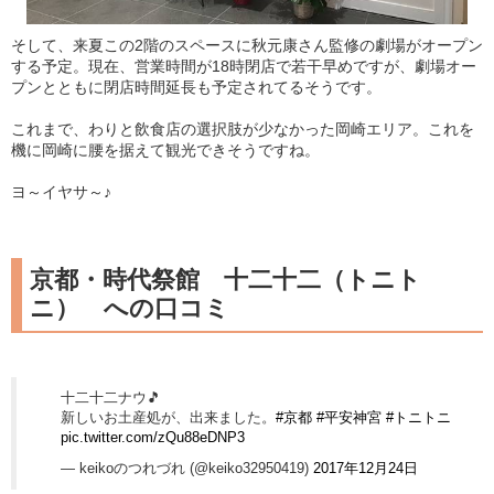
そして、来夏この2階のスペースに秋元康さん監修の劇場がオープン
する予定。現在、営業時間が18時閉店で若干早めですが、劇場オー
プンとともに閉店時間延長も予定されてるそうです。
これまで、わりと飲食店の選択肢が少なかった岡崎エリア。これを
機に岡崎に腰を据えて観光できそうですね。
ヨ～イヤサ～♪
京都・時代祭館 十二十二（トニト
ニ） への口コミ
十二十二ナウ🎵
新しいお土産処が、出来ました。
#京都
#平安神宮
#トニトニ
pic.twitter.com/zQu88eDNP3
— keikoのつれづれ (@keiko32950419)
2017年12月24日