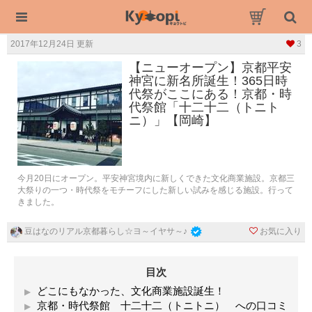
2017年12月24日 更新
3
【ニューオープン】京都平安
神宮に新名所誕生！365日時
代祭がここにある！京都・時
代祭館「十二十二（トニト
ニ）」【岡崎】
今月20日にオープン。平安神宮境内に新しくできた文化商業施設。京都三
大祭りの一つ・時代祭をモチーフにした新しい試みを感じる施設。行って
きました。
お気に入り
豆はなのリアル京都暮らし☆ヨ～イヤサ～♪
目次
どこにもなかった、文化商業施設誕生！
京都・時代祭館 十二十二（トニトニ） への口コミ