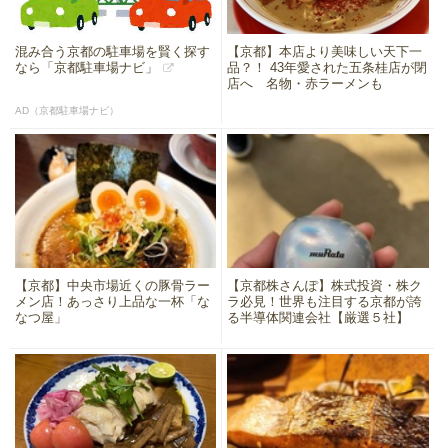
混み合う京都の駐車場を賢く探す
【京都】本店より美味しい天下一
なら「京都駐車場ナビ」
品？！ 43年愛された五条桂店が閉
店へ 名物・赤ラーメンも
AD（京都駐車場ナビ）
【京都】中央市場近くの豚骨ラー
【京都株さんぽ】株式投資・株ク
メン店！あっさり上品な一杯「な
ラ必見！世界も注目する京都が誇
なつ屋」
る半導体関連会社【厳選５社】