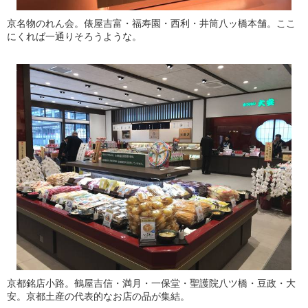
京名物のれん会。俵屋吉富・福寿園・西利・井筒八ッ橋本舗。ここ
にくれば一通りそろうような。
京都銘店小路。鶴屋吉信・満月・一保堂・聖護院八ツ橋・豆政・大
安。京都土産の代表的なお店の品が集結。