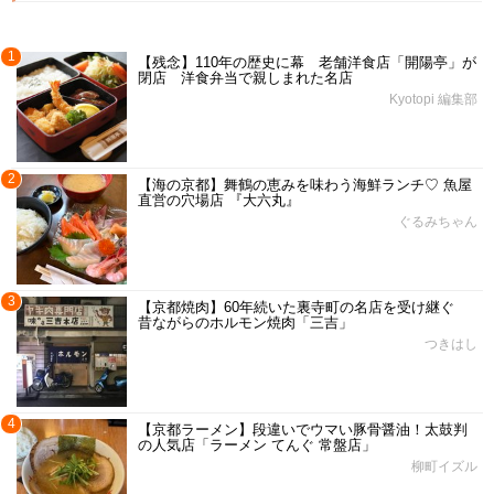
1
【残念】110年の歴史に幕 老舗洋食店「開陽亭」が
閉店 洋食弁当で親しまれた名店
Kyotopi 編集部
2
【海の京都】舞鶴の恵みを味わう海鮮ランチ♡ 魚屋
直営の穴場店 『大六丸』
ぐるみちゃん
3
【京都焼肉】60年続いた裏寺町の名店を受け継ぐ
昔ながらのホルモン焼肉「三吉」
つきはし
4
【京都ラーメン】段違いでウマい豚骨醤油！太鼓判
の人気店「ラーメン てんぐ 常盤店」
柳町イズル