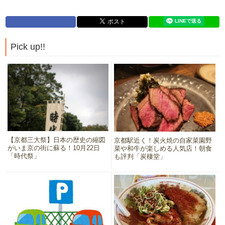
Pick up!!
【京都三大祭】日本の歴史の縮図
京都駅近く！炭火焼の自家菜園野
がいま京の街に蘇る！10月22日
菜や和牛が楽しめる人気店！朝食
「時代祭」
も評判「炭棲堂」