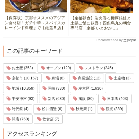
【保存版】京都オススメのアジア
【京都朝食】炭火香る極厚銀鮭と
ン食材店！ガチ中華～スパイスカ
土鍋ご飯に歓喜！四条烏丸の朝食
レーインド料理まで【厳選５店】
専門店「京都 いとおかし」
Recommended by
この記事のキーワード
お土産 (353)
オープン (129)
レストラン (245)
京都市 (10,157)
劇場 (8)
商業施設 (12)
土産物 (3)
地域 (10,859)
岡崎 (330)
左京区 (1,630)
平安神宮 (93)
新店 (680)
施設 (80)
日本酒 (403)
時代祭 (4)
松井酒造 (6)
秋元康 (1)
観光 (389)
開店 (760)
飲食店 (7)
アクセスランキング