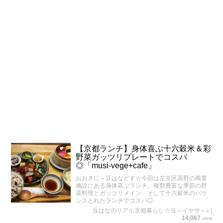
【京都ランチ】身体喜ぶ十六穀米＆彩
野菜ガッツリプレートでコスパ
◎「musi-vege+cafe」
おおきに～豆はなどす☆今回は左京区高野の商業
施設にある身体喜ぶランチ。種類豊富な季節の野
菜料理とガッツリメイン、そして十六穀米のバラ
ンスとれたランチでコスパ◎
豆はなのリアル京都暮らし☆ヨ～イヤサ～♪
|
14,067
view