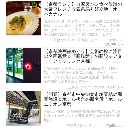
【京都ランチ】自家製パン食べ放題の
大衆フレンチ☆四条烏丸好立地「オー
バカナル」
おおきに～豆はなどす☆今回は下京区にある商業
施設、ココン烏丸にあるフレンチカフェ。ランチ
時にはカジュアルに王道フレンチがいただけ、さ
らに自家製焼きたてパン食べ放題サービスも。
豆はなのリアル京都暮らし☆ヨ～イヤサ～♪
|
19,700
view
【京都映画館めぐり】芸術の秋に注目
の名画鑑賞☆『新風館』の新設シアタ
ー「アップリンク京都」
汁物大好きな三杯目 J Soup Brothersです！FU～
FU～☆彡今回は中京区烏丸御池に今年リニューア
ルオープンを果たした複合商業施設『新風館』。
その館内にある新設シアター。
三杯目 J Soup Brothers
|
3,237
view
【開業】京都市中央卸売市場直結の商
業施設＆ホテル複合の新名所「ホテル
エミオン京都」
今回は下京区、JR梅小路京都西駅前に2020年7月
グランドオープンした商業施設とホテル複合の新
施設。
三杯目 J Soup Brothers
|
17,052
view