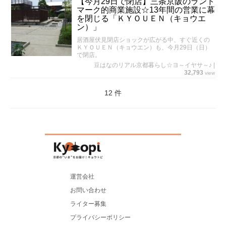
【今月29日で閉店】三条京阪のランド
マーク的商業施設☆13年間の営業に幕
を閉じる「ＫＹＯＵＥＮ（キョウエ
ン）」
居酒屋伏見閉店ショックが広がる中、すぐ近くの
ＫＹＯＵＥＮ（キョウエン）も、今月29日（日）
で閉店。
豆はなのリアル京都暮らし☆ヨ～イヤサ～♪
|
32,793
view
12 件
運営会社
お問い合わせ
ライター募集
プライバシーポリシー