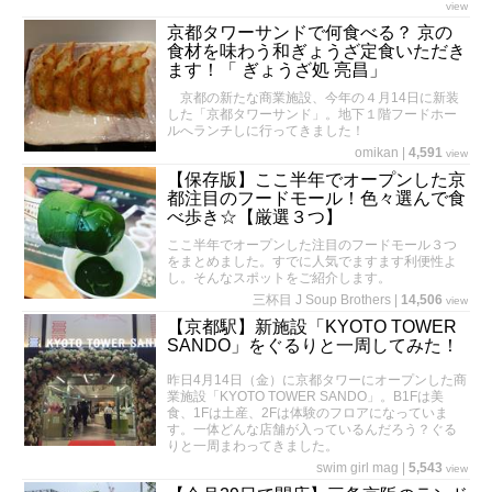
view
京都タワーサンドで何食べる？ 京の
食材を味わう和ぎょうざ定食いただき
ます！「 ぎょうざ処 亮昌」
京都の新たな商業施設、今年の４月14日に新装
した「京都タワーサンド」。地下１階フードホー
ルへランチしに行ってきました！
omikan
|
4,591
view
【保存版】ここ半年でオープンした京
都注目のフードモール！色々選んで食
べ歩き☆【厳選３つ】
ここ半年でオープンした注目のフードモール３つ
をまとめました。すでに人気でますます利便性よ
し。そんなスポットをご紹介します。
三杯目 J Soup Brothers
|
14,506
view
【京都駅】新施設「KYOTO TOWER
SANDO」をぐるりと一周してみた！
昨日4月14日（金）に京都タワーにオープンした商
業施設「KYOTO TOWER SANDO」。B1Fは美
食、1Fは土産、2Fは体験のフロアになっていま
す。一体どんな店舗が入っているんだろう？ぐる
りと一周まわってきました。
swim girl mag
|
5,543
view