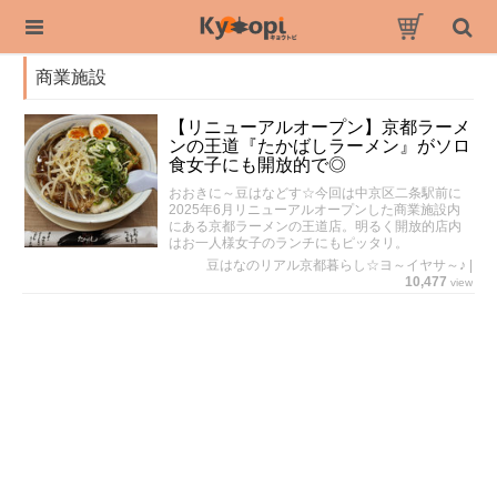
商業施設
【リニューアルオープン】京都ラーメ
ンの王道『たかばしラーメン』がソロ
食女子にも開放的で◎
おおきに～豆はなどす☆今回は中京区二条駅前に
2025年6月リニューアルオープンした商業施設内
にある京都ラーメンの王道店。明るく開放的店内
はお一人様女子のランチにもピッタリ。
豆はなのリアル京都暮らし☆ヨ～イヤサ～♪
|
10,477
view