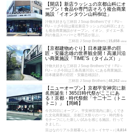
【開店】新店ラッシュの京都山科にオ
ープン！食品や専門店そろう複合商業
施設「イオンタウン山科椥辻」
汁物大好きな三杯目 J Soup Brothersです！FU～
FU～☆彡今回は最近新店ラッシュの山科区にまた
も複合商業施設がオープン。イオン、ダイエー系
列の食品スーパーと専門店が並ぶ。
三杯目 J Soup Brothers
|
15,658
view
【京都建物めぐり】日本建築界の巨
匠・安藤忠雄の世界観全開！高瀬川沿
い商業施設「TIME’S（タイムズ）」
汁物大好きな三杯目 J Soup Brothersです！FU～
FU～☆彡今回は三条高瀬川沿いにある商業施設。
日本建築界の巨匠・安藤忠雄設計。
三杯目 J Soup Brothers
|
48,262
view
【ニューオープン】京都平安神宮に新
名所誕生！365日時代祭がここにあ
る！京都・時代祭館「十二十二（トニ
トニ）」【岡崎】
今月20日にオープン。平安神宮境内に新しくでき
た文化商業施設。京都三大祭りの一つ・時代祭を
モチーフにした新しい試みを感じる施設。行って
きました。
豆はなのリアル京都暮らし☆ヨ～イヤサ～♪
|
8,814