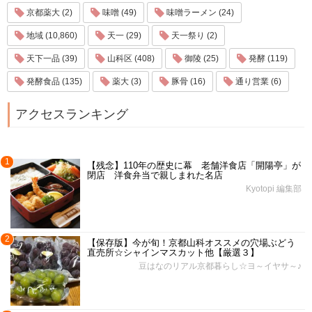
京都薬大 (2)
味噌 (49)
味噌ラーメン (24)
地域 (10,860)
天一 (29)
天一祭り (2)
天下一品 (39)
山科区 (408)
御陵 (25)
発酵 (119)
発酵食品 (135)
薬大 (3)
豚骨 (16)
通り営業 (6)
アクセスランキング
1
【残念】110年の歴史に幕 老舗洋食店「開陽亭」が
閉店 洋食弁当で親しまれた名店
Kyotopi 編集部
2
【保存版】今が旬！京都山科オススメの穴場ぶどう
直売所☆シャインマスカット他【厳選３】
豆はなのリアル京都暮らし☆ヨ～イヤサ～♪