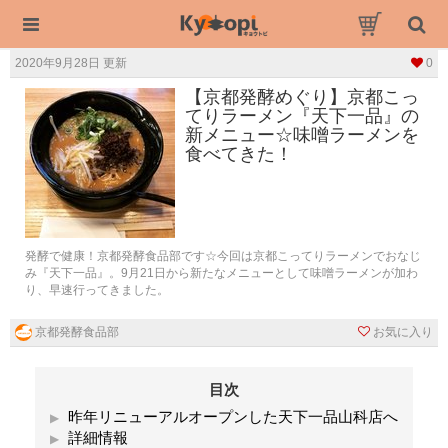
2020年9月28日 更新
0
【京都発酵めぐり】京都こっ
てりラーメン『天下一品』の
新メニュー☆味噌ラーメンを
食べてきた！
発酵で健康！京都発酵食品部です☆今回は京都こってりラーメンでおなじ
み『天下一品』。9月21日から新たなメニューとして味噌ラーメンが加わ
り、早速行ってきました。
京都発酵食品部
お気に入り
目次
昨年リニューアルオープンした天下一品山科店へ
詳細情報