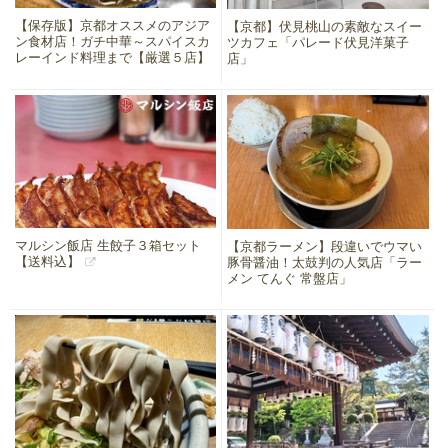
【保存版】京都オススメのアジア
【京都】伏見桃山の素敵なスイー
ン食材店！ガチ中華～スパイスカ
ツカフェ「パレード伏見洋菓子
レーインド料理まで【厳選５店】
店」
マルシン飯店 生餃子３箱セット
【京都ラーメン】段違いでウマい
【送料込】
豚骨醤油！太鼓判の人気店「ラー
メン てんぐ 常盤店」