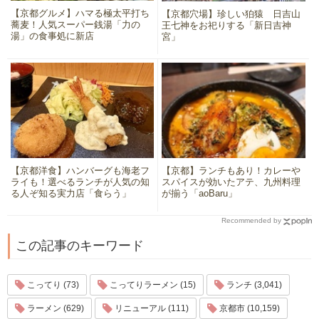
【京都グルメ】ハマる極太平打ち
【京都穴場】珍しい狛猿 日吉山
蕎麦！人気スーパー銭湯「力の
王七神をお祀りする「新日吉神
湯」の食事処に新店
宮」
【京都洋食】ハンバーグも海老フ
【京都】ランチもあり！カレーや
ライも！選べるランチが人気の知
スパイスが効いたアテ、九州料理
る人ぞ知る実力店「食らう」
が揃う「aoBaru」
Recommended by
この記事のキーワード
こってり (73)
こってりラーメン (15)
ランチ (3,041)
ラーメン (629)
リニューアル (111)
京都市 (10,159)