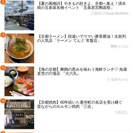
3
【夏の風物詩】やきもの好きよ、京都へ集え！清水
焼の五条坂名物イベント「五条若宮陶器祭」
三杯目 J Soup Brothers
4
【京都ラーメン】段違いでウマい豚骨醤油！太鼓判
の人気店「ラーメン てんぐ 常盤店」
柳町イズル
5
【海の京都】舞鶴の恵みを味わう海鮮ランチ♡ 魚屋
直営の穴場店 『大六丸』
ぐるみちゃん
6
【京都焼肉】60年続いた裏寺町の名店を受け継ぐ
昔ながらのホルモン焼肉「三吉」
つきはし