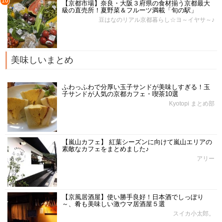
10
【京都市場】奈良・大阪３府県の食材揃う京都最大
級の直売所！夏野菜＆フルーツ満載「旬の駅」
豆はなのリアル京都暮らし☆ヨ～イヤサ～♪
美味しいまとめ
ふわっふわで分厚い玉子サンドが美味しすぎる！玉
子サンドが人気の京都カフェ・喫茶10選
Kyotopi まとめ部
【嵐山カフェ】 紅葉シーズンに向けて嵐山エリアの
素敵なカフェをまとめました♪
アリー
【京風居酒屋】使い勝手良好！日本酒でしっぽり
～、肴も美味しい激ウマ居酒屋５選
スイカ小太郎。