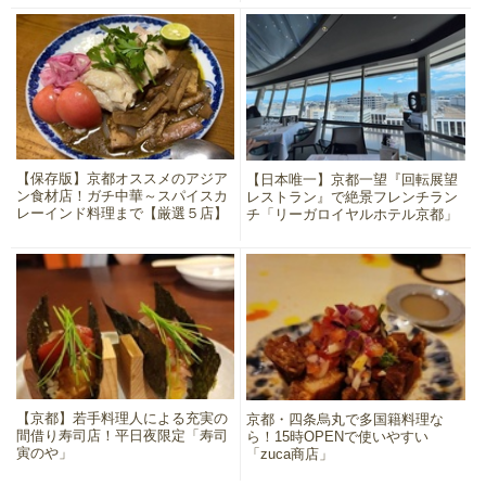
【保存版】京都オススメのアジア
【日本唯一】京都一望『回転展望
ン食材店！ガチ中華～スパイスカ
レストラン』で絶景フレンチラン
レーインド料理まで【厳選５店】
チ「リーガロイヤルホテル京都」
【京都】若手料理人による充実の
京都・四条烏丸で多国籍料理な
間借り寿司店！平日夜限定「寿司
ら！15時OPENで使いやすい
寅のや」
「zuca商店」