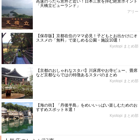
高速のったら意外と近い！日本三景を拝む絶景ポイント
「天橋立ビューランド」
アリー
【保存版】京都在住のママ必見！子どもとお出かけにオ
ススメの「無料」で楽しめる公園・施設10選！
Kyotopi まとめ部
【京都のおしゃれなスタバ】川床席やお寺ビュー、畳席
など京都ならではの特徴あるスタバのまとめ
Kyotopi まとめ部
【海の街】「丹後半島」をめいいっぱい楽しむためのお
すすめスポット８選！
Kyotopi まとめ部