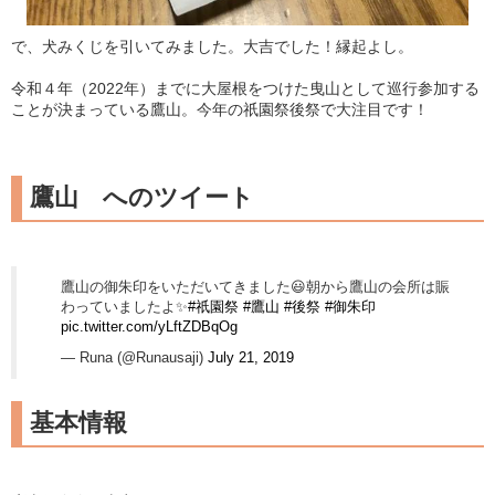
で、犬みくじを引いてみました。大吉でした！縁起よし。
令和４年（2022年）までに大屋根をつけた曳山として巡行参加する
ことが決まっている鷹山。今年の祇園祭後祭で大注目です！
鷹山 へのツイート
鷹山の御朱印をいただいてきました😃朝から鷹山の会所は賑
わっていましたよ✨
#祇園祭
#鷹山
#後祭
#御朱印
pic.twitter.com/yLftZDBqOg
— Runa (@Runausaji)
July 21, 2019
基本情報