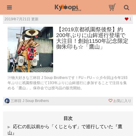
2019年7月21日 更新
1
【2019京都祇園祭後祭】約
200年ぶりに山鉾巡行登場で
大注目！創始1150年記念限定
御朱印も☆「鷹山」
汁物大好きな三杯目 J Soup Brothersです！FU～FU～☆彡今回は今年193
年ぶりに祇園祭後祭にて193年ぶりに山鉾巡行に参加することで注目を集
める「鷹山」。保存会では授与品の販売開始。
三杯目 J Soup Brothers
お気に入り
目次
応仁の乱以前から「くじとらず」で巡行していた『鷹
山』