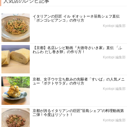
人気店のレシピ記事
イタリアンの巨匠 イル ギオットーネ笹島シェフ直伝
「ボンゴレビアンコ」の作り方
Kyotopi 編集部
【京都】名店レシピ動画『大徳寺さいき家』直伝 「ふ
わふわ だし巻き卵」の作り方！
Kyotopi 編集部
京都、女子ウケ立ち飲みの先駆者「すいば」の人気メニ
ュー『ポテトサラダ』の作り方
Kyotopi 編集部
京都が誇るイタリアンの巨匠"笹島シェフ"の料理動画第
二弾！今度はリゾット！
Kyotopi 編集部