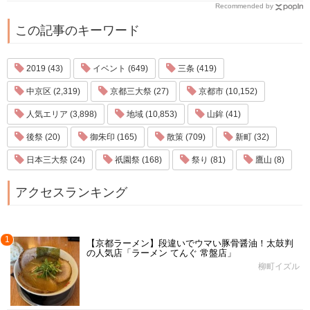
Recommended by
この記事のキーワード
2019 (43)
イベント (649)
三条 (419)
中京区 (2,319)
京都三大祭 (27)
京都市 (10,152)
人気エリア (3,898)
地域 (10,853)
山鉾 (41)
後祭 (20)
御朱印 (165)
散策 (709)
新町 (32)
日本三大祭 (24)
祇園祭 (168)
祭り (81)
鷹山 (8)
アクセスランキング
1
【京都ラーメン】段違いでウマい豚骨醤油！太鼓判
の人気店「ラーメン てんぐ 常盤店」
柳町イズル