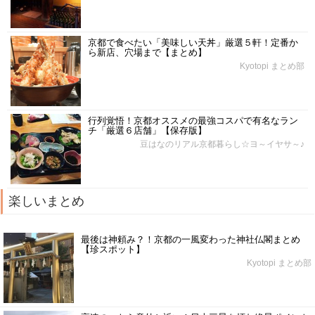
京都で食べたい「美味しい天丼」厳選５軒！定番か
ら新店、穴場まで【まとめ】
Kyotopi まとめ部
行列覚悟！京都オススメの最強コスパで有名なラン
チ「厳選６店舗」【保存版】
豆はなのリアル京都暮らし☆ヨ～イヤサ～♪
楽しいまとめ
最後は神頼み？！京都の一風変わった神社仏閣まとめ
【珍スポット】
Kyotopi まとめ部