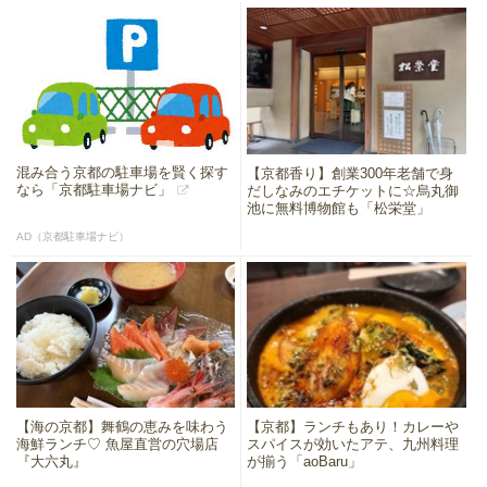
混み合う京都の駐車場を賢く探す
【京都香り】創業300年老舗で身
なら「京都駐車場ナビ」
だしなみのエチケットに☆烏丸御
池に無料博物館も「松栄堂」
AD（京都駐車場ナビ）
【海の京都】舞鶴の恵みを味わう
【京都】ランチもあり！カレーや
海鮮ランチ♡ 魚屋直営の穴場店
スパイスが効いたアテ、九州料理
『大六丸』
が揃う「aoBaru」