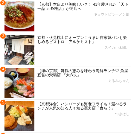
2
【京都】本店より美味しい？！ 43年愛された「天下
一品 五条桂店」が閉店へ
キョウトピラーメン部
3
京都・伏見桃山にオープン！うまい自家製パンも楽
しめるビストロ「アルケミスト」
スイカ小太郎。
4
【海の京都】舞鶴の恵みを味わう海鮮ランチ♡ 魚屋
直営の穴場店 『大六丸』
ぐるみちゃん
5
【京都洋食】ハンバーグも海老フライも！選べるラ
ンチが人気の知る人ぞ知る実力店「食らう」
つきはし