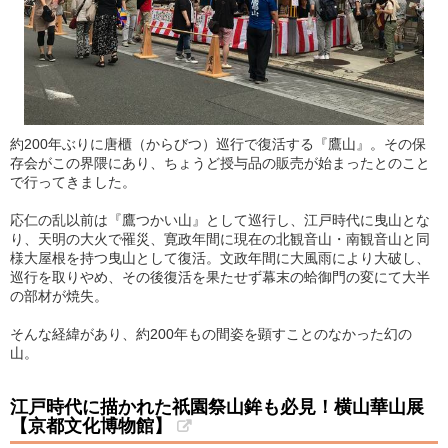
約200年ぶりに唐櫃（からびつ）巡行で復活する『鷹山』。その保
存会がこの界隈にあり、ちょうど授与品の販売が始まったとのこと
で行ってきました。
応仁の乱以前は『鷹つかい山』として巡行し、江戸時代に曳山とな
り、天明の大火で罹災、寛政年間に現在の北観音山・南観音山と同
様大屋根を持つ曳山として復活。文政年間に大風雨により大破し、
巡行を取りやめ、その後復活を果たせず幕末の蛤御門の変にて大半
の部材が焼失。
そんな経緯があり、約200年もの間姿を顕すことのなかった幻の
山。
江戸時代に描かれた祇園祭山鉾も必見！横山華山展
【京都文化博物館】