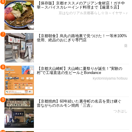
6
【保存版】京都オススメのアジアン食材店！ガチ中
華～スパイスカレーインド料理まで【厳選５店】
豆はなのリアル京都暮らし☆ヨ～イヤサ～♪
7
【京都朝食】烏丸の路地裏で見つけた！一等米100%
使用、絶品のおにぎり専門店
葵
8
【京都大山崎町】大山崎に夏祭りが誕生！“実験の
村”で工場直送の生ビールとBondance
kyotonisiyama hotsuu
9
【京都焼肉】60年続いた裏寺町の名店を受け継ぐ
昔ながらのホルモン焼肉「三吉」
つきはし