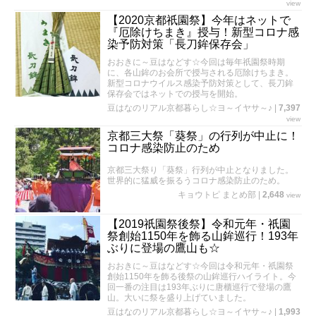
view
【2020京都祇園祭】今年はネットで
『厄除けちまき』授与！新型コロナ感
染予防対策「長刀鉾保存会」
おおきに～豆はなどす☆今回は毎年祇園祭時期
に、各山鉾のお会所で授与される厄除けちまき。
新型コロナウイルス感染予防対策として、長刀鉾
保存会ではネットでの授与を開始。
豆はなのリアル京都暮らし☆ヨ～イヤサ～♪
|
7,397
view
京都三大祭「葵祭」の行列が中止に！
コロナ感染防止のため
京都三大祭り「葵祭」行列が中止となりました。
世界的に猛威を振るうコロナ感染防止のため。
キョウトピ まとめ部
|
2,648
view
【2019祇園祭後祭】令和元年・祇園
祭創始1150年を飾る山鉾巡行！193年
ぶりに登場の鷹山も☆
おおきに～豆はなどす☆今回は令和元年・祇園祭
創始1150年を飾る後祭の山鉾巡行ハイライト。今
回一番の注目は193年ぶりに唐櫃巡行で登場の鷹
山。大いに祭を盛り上げていました。
豆はなのリアル京都暮らし☆ヨ～イヤサ～♪
|
1,993