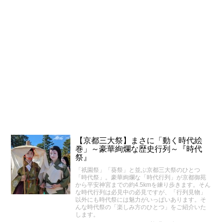
【京都三大祭】まさに「動く時代絵
巻」～豪華絢爛な歴史行列～『時代
祭』
「祇園祭」「葵祭」と並ぶ京都三大祭のひとつ
「時代祭」。豪華絢爛な「時代行列」が京都御苑
から平安神宮までの約4.5kmを練り歩きます。そん
な時代行列は必見中の必見ですが、「行列見物」
以外にも時代祭には魅力がいっぱいあります。そ
んな時代祭の「楽しみ方のひとつ」をご紹介いた
します。