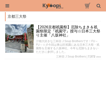
京都三大祭
【2026京都祇園祭】厄除ちまき＆祇
園祭限定『祇園守』授与☆日本三大祭
り主催「八坂神社」
汁物大好きな三杯目 J Soup Brothersです！FU～
FU～☆彡今回は東山区祇園にある日本三大祭・祇
園祭を主催する八坂神社。今年も厄除ちまきをい
ただきに参拝しました。
三杯目 J Soup Brothers
|
7,572
view