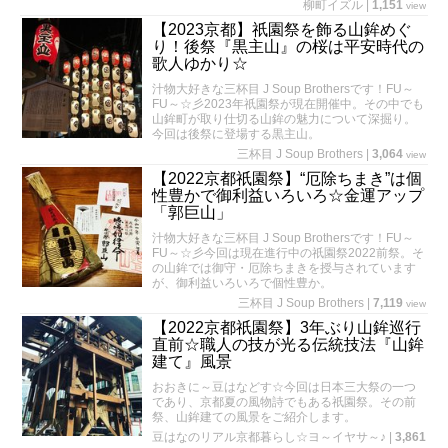
柳町イズル
|
1,151
view
【2023京都】祇園祭を飾る山鉾めぐ
り！後祭『黒主山』の桜は平安時代の
歌人ゆかり☆
汁物大好きな三杯目 J Soup Brothersです！FU～
FU～☆彡2023年祇園祭が現在開催中。その中でも
山鉾町が取り仕切る山鉾の魅力について深掘り。
今回は後祭に登場する黒主山。
三杯目 J Soup Brothers
|
3,064
view
【2022京都祇園祭】“厄除ちまき”は個
性豊かで御利益いろいろ☆金運アップ
「郭巨山」
汁物大好きな三杯目 J Soup Brothersです！FU～
FU～☆彡今回は現在進行中の祇園祭2022前祭。そ
の山鉾では御守・厄除ちまきを授与されています
が、御利益いろいろで個性豊か。
三杯目 J Soup Brothers
|
7,119
view
【2022京都祇園祭】3年ぶり山鉾巡行
直前☆職人の技が光る伝統技法『山鉾
建て』風景
おおきに～豆はなどす☆今回は日本三大祭の一つ
であり、京都夏の風物詩でもある祇園祭。その前
祭、山鉾建ての風景をご紹介します。
豆はなのリアル京都暮らし☆ヨ～イヤサ～♪
|
3,861