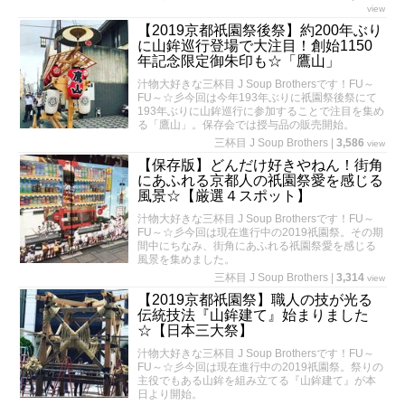
view
【2019京都祇園祭後祭】約200年ぶり
に山鉾巡行登場で大注目！創始1150
年記念限定御朱印も☆「鷹山」
汁物大好きな三杯目 J Soup Brothersです！FU～
FU～☆彡今回は今年193年ぶりに祇園祭後祭にて
193年ぶりに山鉾巡行に参加することで注目を集め
る「鷹山」。保存会では授与品の販売開始。
三杯目 J Soup Brothers
|
3,586
view
【保存版】どんだけ好きやねん！街角
にあふれる京都人の祇園祭愛を感じる
風景☆【厳選４スポット】
汁物大好きな三杯目 J Soup Brothersです！FU～
FU～☆彡今回は現在進行中の2019祇園祭。その期
間中にちなみ、街角にあふれる祇園祭愛を感じる
風景を集めました。
三杯目 J Soup Brothers
|
3,314
view
【2019京都祇園祭】職人の技が光る
伝統技法『山鉾建て』始まりました
☆【日本三大祭】
汁物大好きな三杯目 J Soup Brothersです！FU～
FU～☆彡今回は現在進行中の2019祇園祭。祭りの
主役でもある山鉾を組み立てる『山鉾建て』が本
日より開始。