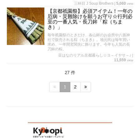
三杯目 J Soup Brothers
|
5,060
view
【京都祇園祭】必須アイテム！一年の
厄病・災難除けを願うお守り☆行列必
至の一番人気・長刀鉾「粽（ちま
き）」
毎年祇園祭のときだけ、各山鉾のお会所や八坂神
社で販売される粽（ちまき）。地元民は毎年買い
求め、一年間玄関先に飾ります。今年も人気の長
刀鉾の粽。
豆はなのリアル京都暮らし☆ヨ～イヤサ～♪
|
11,559
view
27 件
1
2