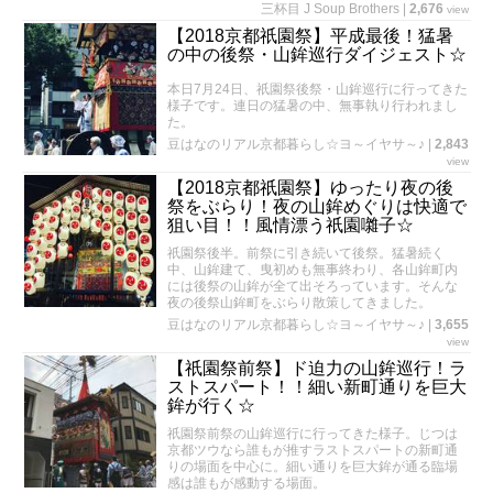
三杯目 J Soup Brothers
|
2,676
view
【2018京都祇園祭】平成最後！猛暑
の中の後祭・山鉾巡行ダイジェスト☆
本日7月24日、祇園祭後祭・山鉾巡行に行ってきた
様子です。連日の猛暑の中、無事執り行われまし
た。
豆はなのリアル京都暮らし☆ヨ～イヤサ～♪
|
2,843
view
【2018京都祇園祭】ゆったり夜の後
祭をぶらり！夜の山鉾めぐりは快適で
狙い目！！風情漂う祇園囃子☆
祇園祭後半。前祭に引き続いて後祭。猛暑続く
中、山鉾建て、曳初めも無事終わり、各山鉾町内
には後祭の山鉾が全て出そろっています。そんな
夜の後祭山鉾町をぶらり散策してきました。
豆はなのリアル京都暮らし☆ヨ～イヤサ～♪
|
3,655
view
【祇園祭前祭】ド迫力の山鉾巡行！ラ
ストスパート！！細い新町通りを巨大
鉾が行く☆
祇園祭前祭の山鉾巡行に行ってきた様子。じつは
京都ツウなら誰もが推すラストスパートの新町通
りの場面を中心に。細い通りを巨大鉾が通る臨場
感は誰もが感動する場面。