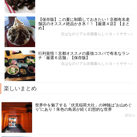
【保存版】この夏に制覇しておきたい！京都有名老
舗店のオススメ絶品かき氷！！【厳選４店】【まと
め】
豆はなのリアル京都暮らし☆ヨ～イヤサ～♪
行列覚悟！京都オススメの最強コスパで有名なラン
チ「厳選６店舗」【保存版】
豆はなのリアル京都暮らし☆ヨ～イヤサ～♪
楽しいまとめ
世界中を魅了する「伏見稲荷大社」の神髄は”お山めぐ
り”にあり！朱色の鳥居が続く幻想的な世界
ガロン