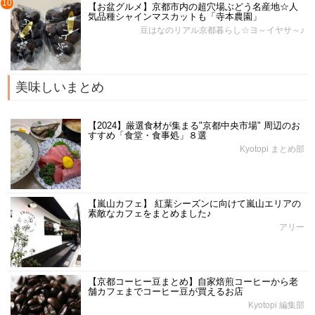
10
【お盆グルメ】京都市内の超穴場ぶどう名産地☆人
気品種シャインマスカットも「寺本農園」
豆はなのリアル京都暮らし☆ヨ～イヤサ～♪
美味しいまとめ
【2024】厳選食材が集まる"京都中央市場" 周辺のお
すすめ「食堂・食事処」８選
Kyotopi まとめ部
【嵐山カフェ】 紅葉シーズンに向けて嵐山エリアの
素敵なカフェをまとめました♪
アリー
【京都コーヒー豆まとめ】自家焙煎コーヒーから老
舗カフェまでコーヒー豆が買えるお店
Kyotopi 編集部