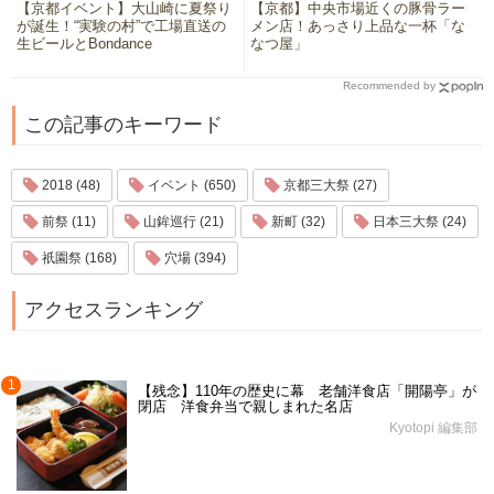
【京都イベント】大山崎に夏祭り
【京都】中央市場近くの豚骨ラー
が誕生！“実験の村”で工場直送の
メン店！あっさり上品な一杯「な
生ビールとBondance
なつ屋」
Recommended by
この記事のキーワード
2018 (48)
イベント (650)
京都三大祭 (27)
前祭 (11)
山鉾巡行 (21)
新町 (32)
日本三大祭 (24)
祇園祭 (168)
穴場 (394)
アクセスランキング
1
【残念】110年の歴史に幕 老舗洋食店「開陽亭」が
閉店 洋食弁当で親しまれた名店
Kyotopi 編集部