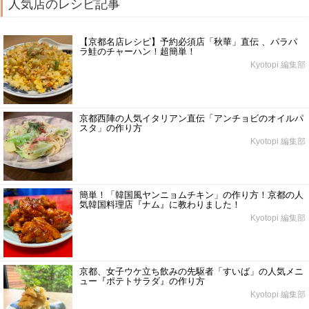
人気店のレシピ記事
【京都名店レシピ】予約必須店「秋華」直伝 、パラパ
ラ鮭のチャーハン！超簡単！
Kyotopi 編集部
京都西陣の人気イタリアン直伝「アンチョビのオイルパ
スタ」の作り方
Kyotopi 編集部
簡単！「韓国風ヤンニョムチキン」の作り方！京都の人
気韓国料理店『ナム』に教わりました！
Kyotopi 編集部
京都、女子ウケ立ち飲みの先駆者「すいば」の人気メニ
ュー『ポテトサラダ』の作り方
Kyotopi 編集部