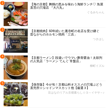
2
【海の京都】舞鶴の恵みを味わう海鮮ランチ♡ 魚屋
直営の穴場店 『大六丸』
ぐるみちゃん
3
【京都焼肉】60年続いた裏寺町の名店を受け継ぐ
昔ながらのホルモン焼肉「三吉」
つきはし
4
【京都ラーメン】段違いでウマい豚骨醤油！太鼓判
の人気店「ラーメン てんぐ 常盤店」
柳町イズル
5
【保存版】今が旬！京都山科オススメの穴場ぶどう
直売所☆シャインマスカット他【厳選３】
豆はなのリアル京都暮らし☆ヨ～イヤサ～♪