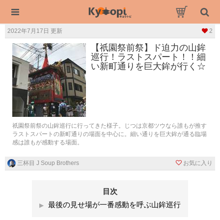
2022年7月17日 更新
2
【祇園祭前祭】ド迫力の山鉾
巡行！ラストスパート！！細
い新町通りを巨大鉾が行く☆
祇園祭前祭の山鉾巡行に行ってきた様子。じつは京都ツウなら誰もが推す
ラストスパートの新町通りの場面を中心に。細い通りを巨大鉾が通る臨場
感は誰もが感動する場面。
三杯目 J Soup Brothers
お気に入り
目次
最後の見せ場が一番感動を呼ぶ山鉾巡行