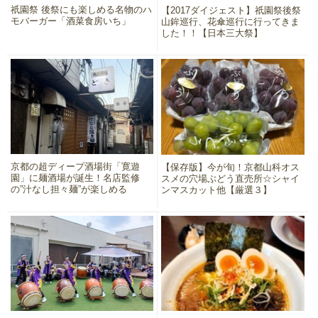
祇園祭 後祭にも楽しめる名物のハ
【2017ダイジェスト】祇園祭後祭
モバーガー「酒菜食房いち」
山鉾巡行、花傘巡行に行ってきま
した！！【日本三大祭】
京都の超ディープ酒場街「寛遊
【保存版】今が旬！京都山科オス
園」に麺酒場が誕生！名店監修
スメの穴場ぶどう直売所☆シャイ
の”汁なし担々麺”が楽しめる
ンマスカット他【厳選３】