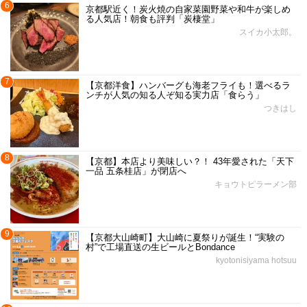
6
京都駅近く！炭火焼の自家菜園野菜や和牛が楽しめ
る人気店！朝食も評判「炭棲堂」
スイカ小太郎。
7
【京都洋食】ハンバーグも海老フライも！選べるラ
ンチが人気の知る人ぞ知る実力店「食らう」
つきはし
8
【京都】本店より美味しい？！ 43年愛された「天下
一品 五条桂店」が閉店へ
キョウトピラーメン部
9
【京都大山崎町】大山崎に夏祭りが誕生！“実験の
村”で工場直送の生ビールとBondance
kyotonisiyama hotsuu