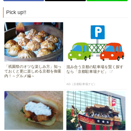
Pick up!!
「祇園祭のオツな楽しみ方」知っ
混み合う京都の駐車場を賢く探す
ておくと更に楽しめる京都を御案
なら「京都駐車場ナビ」
内！～グルメ編～
AD（京都駐車場ナビ）