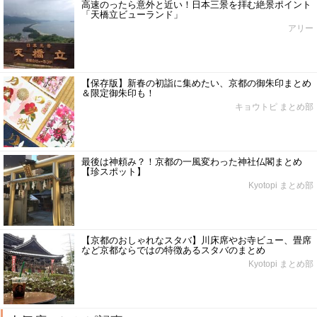
高速のったら意外と近い！日本三景を拝む絶景ポイント
「天橋立ビューランド」
アリー
【保存版】新春の初詣に集めたい、京都の御朱印まとめ
＆限定御朱印も！
キョウトピ まとめ部
最後は神頼み？！京都の一風変わった神社仏閣まとめ
【珍スポット】
Kyotopi まとめ部
【京都のおしゃれなスタバ】川床席やお寺ビュー、畳席
など京都ならではの特徴あるスタバのまとめ
Kyotopi まとめ部