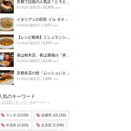
京都で話題の人気店！とろとろ濃厚バスクチーズケーキの作り方〜「フォーチュンガーデン京都」
Kyotopi 編集部
|
15,905
view
イタリアンの巨匠 イル ギオットーネ笹島シェフ直伝「ボンゴレビアンコ」の作り方
Kyotopi 編集部
|
7,673
view
【レシピ動画】ミシュランシェフ直伝レシピ！絶品、麻婆豆腐の作り方『中国料理 菜格』
Kyotopi 編集部
|
6,955
view
昼は材木店、夜は酒場の『井倉木材』が教える「裏技チャーハン（焼き飯）」の作り方！
Kyotopi 編集部
|
9,149
view
京都名店の技『ムッシュいとう』の総料理長直伝「チキンステーキ」の焼き方
Kyotopi 編集部
|
7,698
view
人気のキーワード
いま話題になっているキーワード
ランチ (3,039)
京都市 (10,156)
中京区 (2,320)
左京区 (1,630)