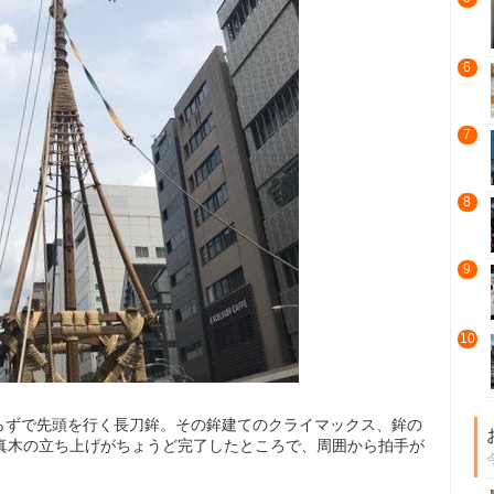
6
7
8
9
10
らずで先頭を行く長刀鉾。その鉾建てのクライマックス、鉾の
る真木の立ち上げがちょうど完了したところで、周囲から拍手が