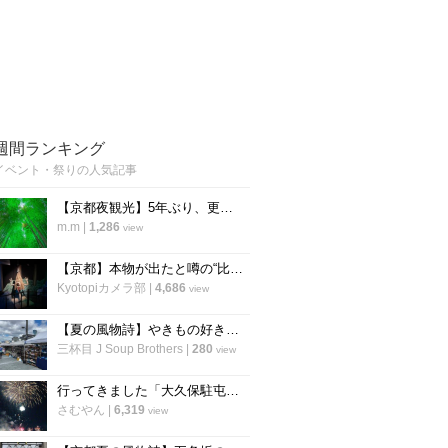
週間ランキング
イベント・祭りの人気記事
【京都夜観光】5年ぶり、更に進化を遂げて復活 幻想的な癒しのライトアップ「東山観月路」
m.m
|
1,286
view
【京都】本物が出たと噂の“比叡山お化け屋敷”が26年ぶりに復活！あの恐怖体験が蘇る
Kyotopiカメラ部
|
4,686
view
【夏の風物詩】やきもの好きよ、京都へ集え！清水焼の五条坂名物イベント「五条若宮陶器祭」
三杯目 J Soup Brothers
|
280
view
行ってきました「大久保駐屯地夏まつり」8/9は「桂駐屯地納涼夏祭り」開催【イベント】
さむやん
|
6,319
view