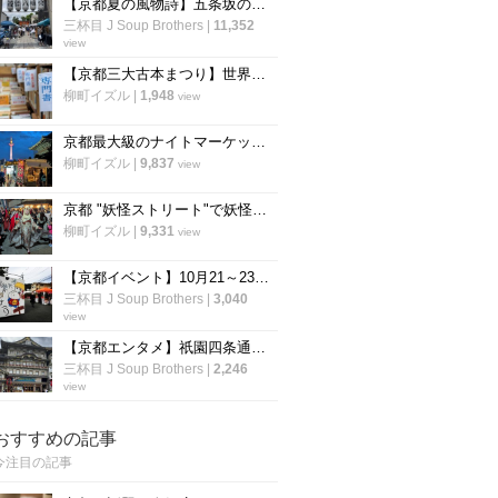
【京都夏の風物詩】五条坂の名物イベント『陶器まつり』が名称改め再始動「五条若宮陶器祭」
三杯目 J Soup Brothers
|
11,352
view
【京都三大古本まつり】世界遺産・下鴨神社の糺の森で毎年恒例「下鴨納涼古本まつり」が開催
柳町イズル
|
1,948
view
京都最大級のナイトマーケット「京都夜市」が東本願寺前で開催
柳町イズル
|
9,837
view
京都 "妖怪ストリート"で妖怪フリマ「モノノケ市」&「一条百鬼夜行」開催！
柳町イズル
|
9,331
view
【京都イベント】10月21～23日開催☆京都最大級の大陶器市「清水焼の郷まつり」
三杯目 J Soup Brothers
|
3,040
view
【京都エンタメ】祇園四条通り歌舞伎発祥地『京都南座』の夏以降が熱い！注目作品続々☆
三杯目 J Soup Brothers
|
2,246
view
おすすめの記事
今注目の記事