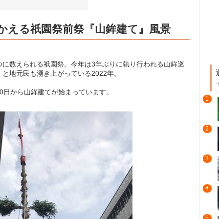
かえる祇園祭前祭『山鉾建て』風景
つに数えられる祇園祭。今年は3年ぶりに執り行われる山鉾巡
と地元民も湧き上がっている2022年。
0日から山鉾建てが始まっています。
1
2
3
4
5