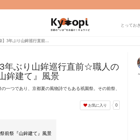
とってお
【2022京都祇園祭】3年ぶり山鉾巡行直前☆職人の技が光る伝統技法『山鉾建て』風景
】3年ぶり山鉾巡行直前☆職人の
山鉾建て』風景
祭の一つであり、京都夏の風物詩でもある祇園祭。その前祭、
0
お気に入り
園祭前祭『山鉾建て』風景