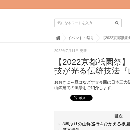

H
イベント・祭り
o
m
2022年7月11日 更新
e
【2022京都祇園祭
技が光る伝統技法『
おおきに～豆はなどす☆今回は日本三大
山鉾建ての風景をご紹介します。
目次
3年ぶりの山鉾巡行をひかえる祇
基本情報