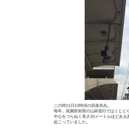
この時11日13時頃の四条烏丸。
毎年、祇園祭前祭の山鉾巡行ではくじと
中心をつらぬく長さ20メートルほどあ
起こっていました。