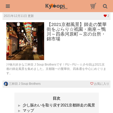
2021年12月11日 更新
2
【2021京都風景】師走の繁華
街をぶらり☆祇園・南座～鴨
川～四条河原町～京の台所・
錦市場
汁物大好きな三杯目 J Soup Brothersです！FU～FU～☆彡今回は2021京
都の師走風景を集めました。京都随一の繁華街、四条通を中心にめぐりま
す。
三杯目 J Soup Brothers
お気に入り
目次
少し賑わいを取り戻す2021京都師走の風景
マップ