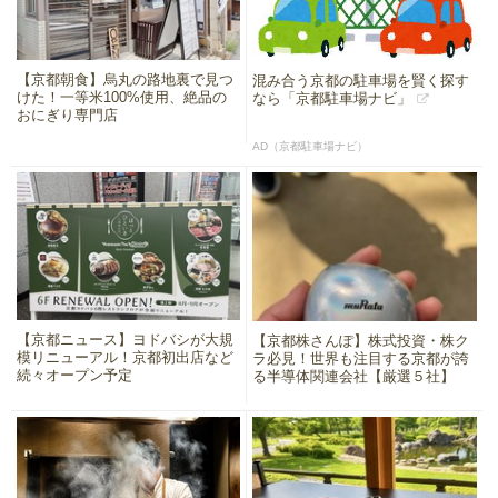
【京都朝食】烏丸の路地裏で見つ
混み合う京都の駐車場を賢く探す
けた！一等米100%使用、絶品の
なら「京都駐車場ナビ」
おにぎり専門店
AD（京都駐車場ナビ）
【京都ニュース】ヨドバシが大規
【京都株さんぽ】株式投資・株ク
模リニューアル！京都初出店など
ラ必見！世界も注目する京都が誇
続々オープン予定
る半導体関連会社【厳選５社】