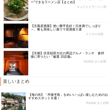
ー”できるラーメン店【まとめ】
キョウトピラーメン部
【京風居酒屋】使い勝手良好！日本酒でしっぽり
～、肴も美味しい激ウマ居酒屋５選
スイカ小太郎。
【京都】伏見稲荷大社の周辺グルメ・ランチ 参拝
後に寄りたい『厳選 10店舗』
Kyotopi まとめ部
楽しいまとめ
【海の街】「丹後半島」をめいいっぱい楽しむためのお
すすめスポット８選！
Kyotopi まとめ部