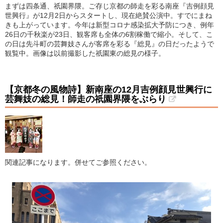
まずは四条通、祇園界隈。ご存じ京都の師走を彩る南座『吉例顔見
世興行』が12月2日からスタートし、現在絶賛公演中。すでにまね
きも上がっています。今年は新型コロナ感染拡大予防につき、例年
26日の千秋楽が23日、観客席も全体の6割稼働で縮小。そして、こ
の日は先斗町の芸舞妓さんが客席を彩る『総見』の日だったようで
観覧中。画像は以前撮影した祇園東の総見の様子。
【京都冬の風物詩】新南座の12月吉例顔見世興行に
芸舞妓の総見！師走の祇園界隈をぶらり
関連記事になります。併せてご参照ください。