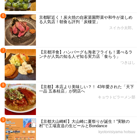
6
京都駅近く！炭火焼の自家菜園野菜や和牛が楽しめ
る人気店！朝食も評判「炭棲堂」
スイカ小太郎。
7
【京都洋食】ハンバーグも海老フライも！選べるラ
ンチが人気の知る人ぞ知る実力店「食らう」
つきはし
8
【京都】本店より美味しい？！ 43年愛された「天下
一品 五条桂店」が閉店へ
キョウトピラーメン部
9
【京都大山崎町】大山崎に夏祭りが誕生！“実験の
村”で工場直送の生ビールとBondance
kyotonisiyama hotsuu