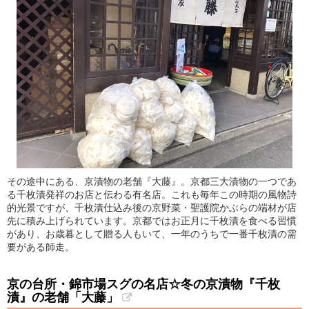
その途中にある、京漬物の老舗『大藤』。京都三大漬物の一つであ
る千枚漬発祥のお店と伝わる有名店。これも毎年この時期の風物詩
的光景ですが、千枚漬仕込み後の京野菜・聖護院かぶらの端材が店
先に積み上げられています。京都ではお正月に千枚漬を食べる習慣
があり、お歳暮として贈る人もいて、一年のうちで一番千枚漬の需
要がある師走。
京の台所・錦市場スグの名店☆冬の京漬物『千枚
漬』の老舗「大藤」