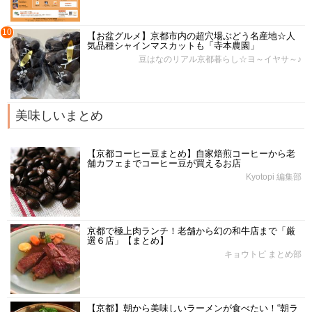
10
【お盆グルメ】京都市内の超穴場ぶどう名産地☆人
気品種シャインマスカットも「寺本農園」
豆はなのリアル京都暮らし☆ヨ～イヤサ～♪
美味しいまとめ
【京都コーヒー豆まとめ】自家焙煎コーヒーから老
舗カフェまでコーヒー豆が買えるお店
Kyotopi 編集部
京都で極上肉ランチ！老舗から幻の和牛店まで「厳
選６店」【まとめ】
キョウトピ まとめ部
【京都】朝から美味しいラーメンが食べたい！“朝ラ