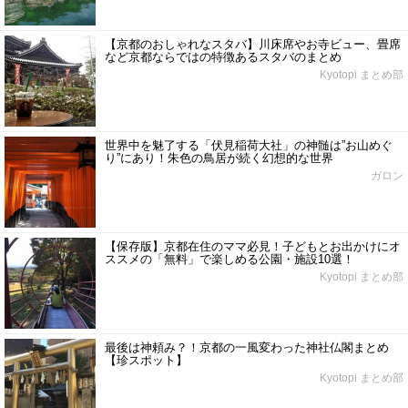
【京都のおしゃれなスタバ】川床席やお寺ビュー、畳席
など京都ならではの特徴あるスタバのまとめ
Kyotopi まとめ部
世界中を魅了する「伏見稲荷大社」の神髄は”お山めぐ
り”にあり！朱色の鳥居が続く幻想的な世界
ガロン
【保存版】京都在住のママ必見！子どもとお出かけにオ
ススメの「無料」で楽しめる公園・施設10選！
Kyotopi まとめ部
最後は神頼み？！京都の一風変わった神社仏閣まとめ
【珍スポット】
Kyotopi まとめ部