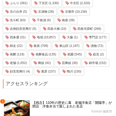
ぶらり (391)
下京区 (1,330)
中京区 (2,320)
京の台所 (5)
京漬物 (28)
京都市 (10,156)
先斗町 (63)
千枚漬 (6)
南座 (39)
吉例顔見世興行 (5)
四条大橋 (10)
四条河原町 (266)
四条通 (31)
地域 (10,857)
大藤 (1)
専門店 (177)
師走 (22)
散策 (709)
東山区 (1,197)
漬物 (72)
発酵 (119)
発酵食品 (135)
祇園 (545)
総見 (2)
老舗 (1,052)
舞妓 (42)
芸舞妓 (30)
錦市場 (152)
顔見世興行 (4)
風景 (157)
鴨川 (150)
アクセスランキング
1
【残念】110年の歴史に幕 老舗洋食店「開陽亭」が
閉店 洋食弁当で親しまれた名店
Kyotopi 編集部