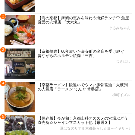
2
【海の京都】舞鶴の恵みを味わう海鮮ランチ♡ 魚屋
直営の穴場店 『大六丸』
ぐるみちゃん
3
【京都焼肉】60年続いた裏寺町の名店を受け継ぐ
昔ながらのホルモン焼肉「三吉」
つきはし
4
【京都ラーメン】段違いでウマい豚骨醤油！太鼓判
の人気店「ラーメン てんぐ 常盤店」
柳町イズル
5
【保存版】今が旬！京都山科オススメの穴場ぶどう
直売所☆シャインマスカット他【厳選３】
豆はなのリアル京都暮らし☆ヨ～イヤサ～♪