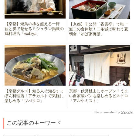
【京都】焼鳥の枠を超える一軒
【京都】非公開「香雲亭」で唯一
薪と炭で魅せるミシュラン掲載の
無二の食体験！二条城で味わう夏
鶏料理店「wabiya」
朝食「ゆば粥御膳」
【京都グルメ】知る人ぞ知るすっ
京都・伏見桃山にオープン！うま
ぽん料理店！アラカルトで気軽に
い自家製パンも楽しめるビストロ
楽しめる「ツバクロ」
「アルケミスト」
Recommended by
この記事のキーワード