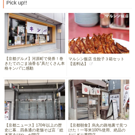
Pick up!!
【京都グルメ】河原町で発券！巻
マルシン飯店 生餃子３箱セット
きたてのごま油香る"具だくさん本
【送料込】
格キンパ"に感動
【京都ニュース】170年以上の歴
【京都朝食】烏丸の路地裏で見つ
史に幕…四条通の老舗そば店「総
けた！一等米100%使用、絶品の
本家ゑびや」が閉店
おにぎり専門店