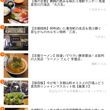
【海の京都】舞鶴の恵みを味わう海鮮ランチ♡ 魚屋
直営の穴場店 『大六丸』
ぐるみちゃん
3
【京都焼肉】60年続いた裏寺町の名店を受け継ぐ
昔ながらのホルモン焼肉「三吉」
つきはし
4
【京都ラーメン】段違いでウマい豚骨醤油！太鼓判
の人気店「ラーメン てんぐ 常盤店」
柳町イズル
5
【保存版】今が旬！京都山科オススメの穴場ぶどう
直売所☆シャインマスカット他【厳選３】
豆はなのリアル京都暮らし☆ヨ～イヤサ～♪
6