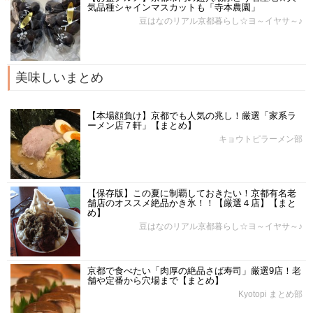
気品種シャインマスカットも「寺本農園」
豆はなのリアル京都暮らし☆ヨ～イヤサ～♪
美味しいまとめ
【本場顔負け】京都でも人気の兆し！厳選「家系ラ
ーメン店７軒」【まとめ】
キョウトピラーメン部
【保存版】この夏に制覇しておきたい！京都有名老
舗店のオススメ絶品かき氷！！【厳選４店】【まと
め】
豆はなのリアル京都暮らし☆ヨ～イヤサ～♪
京都で食べたい「肉厚の絶品さば寿司」厳選9店！老
舗や定番から穴場まで【まとめ】
Kyotopi まとめ部