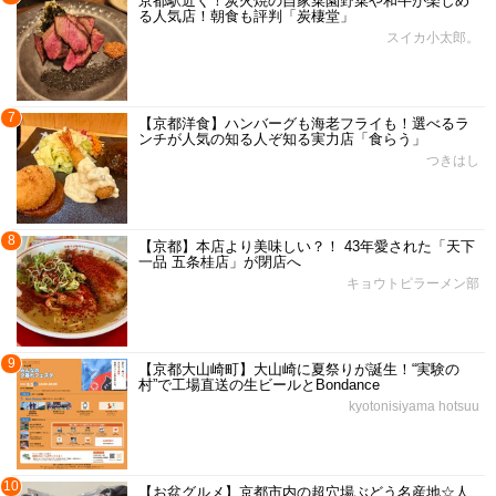
京都駅近く！炭火焼の自家菜園野菜や和牛が楽しめ
る人気店！朝食も評判「炭棲堂」
スイカ小太郎。
7
【京都洋食】ハンバーグも海老フライも！選べるラ
ンチが人気の知る人ぞ知る実力店「食らう」
つきはし
8
【京都】本店より美味しい？！ 43年愛された「天下
一品 五条桂店」が閉店へ
キョウトピラーメン部
9
【京都大山崎町】大山崎に夏祭りが誕生！“実験の
村”で工場直送の生ビールとBondance
kyotonisiyama hotsuu
10
【お盆グルメ】京都市内の超穴場ぶどう名産地☆人