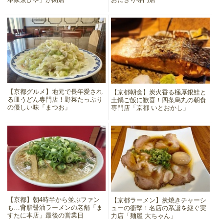
【京都グルメ】地元で長年愛され
【京都朝食】炭火香る極厚銀鮭と
る皿うどん専門店！野菜たっぷり
土鍋ご飯に歓喜！四条烏丸の朝食
の優しい味「まつお」
専門店「京都 いとおかし」
【京都】朝4時半から並ぶファン
【京都ラーメン】炭焼きチャーシ
も…背脂醤油ラーメンの老舗「ま
ューの衝撃！名店の系譜を継ぐ実
すたに本店」最後の営業日
力店「麺屋 大ちゃん」