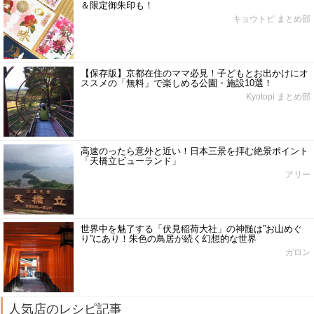
＆限定御朱印も！
キョウトピ まとめ部
【保存版】京都在住のママ必見！子どもとお出かけにオ
ススメの「無料」で楽しめる公園・施設10選！
Kyotopi まとめ部
高速のったら意外と近い！日本三景を拝む絶景ポイント
「天橋立ビューランド」
アリー
世界中を魅了する「伏見稲荷大社」の神髄は”お山めぐ
り”にあり！朱色の鳥居が続く幻想的な世界
ガロン
人気店のレシピ記事