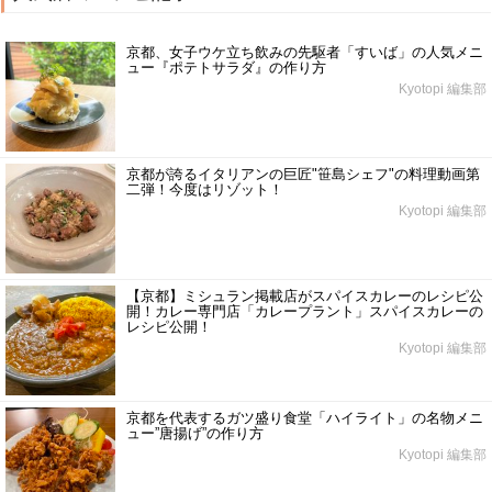
京都、女子ウケ立ち飲みの先駆者「すいば」の人気メニ
ュー『ポテトサラダ』の作り方
Kyotopi 編集部
京都が誇るイタリアンの巨匠"笹島シェフ"の料理動画第
二弾！今度はリゾット！
Kyotopi 編集部
【京都】ミシュラン掲載店がスパイスカレーのレシピ公
開！カレー専門店「カレープラント」スパイスカレーの
レシピ公開！
Kyotopi 編集部
京都を代表するガツ盛り食堂「ハイライト」の名物メニ
ュー”唐揚げ”の作り方
Kyotopi 編集部