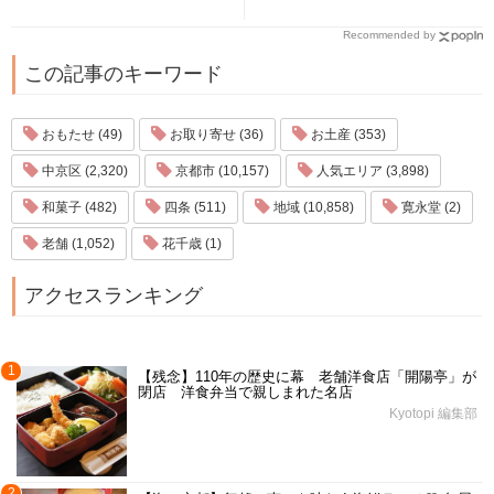
Recommended by
この記事のキーワード
おもたせ (49)
お取り寄せ (36)
お土産 (353)
中京区 (2,320)
京都市 (10,157)
人気エリア (3,898)
和菓子 (482)
四条 (511)
地域 (10,858)
寛永堂 (2)
老舗 (1,052)
花千歳 (1)
アクセスランキング
1
【残念】110年の歴史に幕 老舗洋食店「開陽亭」が
閉店 洋食弁当で親しまれた名店
Kyotopi 編集部
2