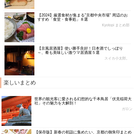
【2024】厳選食材が集まる"京都中央市場" 周辺のお
すすめ「食堂・食事処」８選
Kyotopi まとめ部
【京風居酒屋】使い勝手良好！日本酒でしっぽり
～、肴も美味しい激ウマ居酒屋５選
スイカ小太郎。
楽しいまとめ
世界の観光客に愛される幻想的な千本鳥居「伏見稲荷大
社」その魅力を大解剖！
ガロン
【保存版】新春の初詣に集めたい、京都の御朱印まとめ