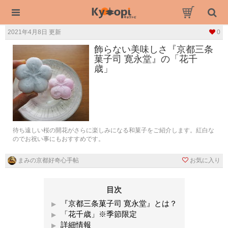
2021年4月8日 更新
0
飾らない美味しさ『京都三条
菓子司 寛永堂』の「花千
歳」
待ち遠しい桜の開花がさらに楽しみになる和菓子をご紹介します。紅白な
のでお祝い事にもおすすめです。
まみの京都好奇心手帖
お気に入り
目次
『京都三条菓子司 寛永堂』とは？
「花千歳」※季節限定
詳細情報