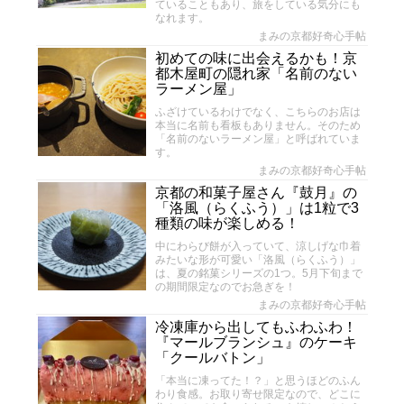
ていることもあり、旅をしている気分にも
なれます。
まみの京都好奇心手帖
初めての味に出会えるかも！京
都木屋町の隠れ家「名前のない
ラーメン屋」
ふざけているわけでなく、こちらのお店は
本当に名前も看板もありません。そのため
「名前のないラーメン屋」と呼ばれていま
す。
まみの京都好奇心手帖
京都の和菓子屋さん『鼓月』の
「洛風（らくふう）」は1粒で3
種類の味が楽しめる！
中にわらび餅が入っていて、涼しげな巾着
みたいな形が可愛い「洛風（らくふう）」
は、夏の銘菓シリーズの1つ。5月下旬まで
の期間限定なのでお急ぎを！
まみの京都好奇心手帖
冷凍庫から出してもふわふわ！
『マールブランシュ』のケーキ
「クールバトン」
「本当に凍ってた！？」と思うほどのふん
わり食感。お取り寄せ限定なので、どこに