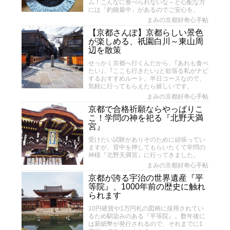
ム！こんなに食べられないな～と心配な方
には「釣鐘最中」があるのでご安心を。
まみの京都好奇心手帖
【京都さんぽ】京都らしい景色
が楽しめる、祇園白川～東山周
辺を散策
せっかく京都へ行くんだから、｢あれも食べ
たい｣、｢ここも行きたい｣と欲張る私がナビ
するおすすめルート。半日コースなので、
気軽に行ってもらえたら嬉しいです。
まみの京都好奇心手帖
京都で合格祈願ならやっぱりこ
こ！学問の神を祀る『北野天満
宮』
受けたい試験がありそのために頑張ってい
ますが、背中を押してもらいたくて学問の
神様『北野天満宮』に行ってきました。
まみの京都好奇心手帖
京都が誇る宇治の世界遺産『平
等院』、1000年前の歴史に触れ
られます
10円硬貨や1万円札の図柄に採用されてい
るため馴染みのある『平等院』。数年後に
は新紙幣が発行されるので、それまでに1