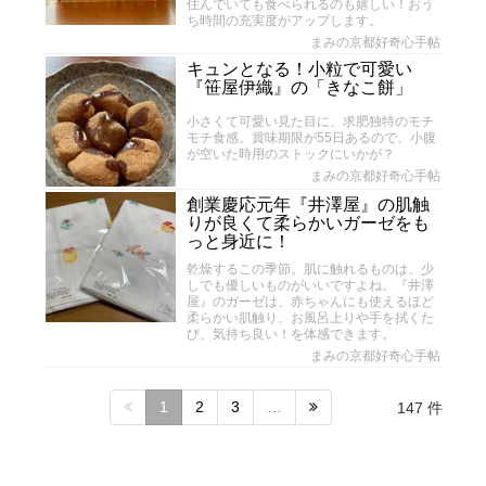
住んでいても食べられるのも嬉しい！おう
ち時間の充実度がアップします。
まみの京都好奇心手帖
キュンとなる！小粒で可愛い
『笹屋伊織』の「きなこ餅」
小さくて可愛い見た目に、求肥独特のモチ
モチ食感。賞味期限が55日あるので、小腹
が空いた時用のストックにいかが？
まみの京都好奇心手帖
創業慶応元年『井澤屋』の肌触
りが良くて柔らかいガーゼをも
っと身近に！
乾燥するこの季節。肌に触れるものは、少
しでも優しいものがいいですよね。『井澤
屋』のガーゼは、赤ちゃんにも使えるほど
柔らかい肌触り。お風呂上りや手を拭くた
び、気持ち良い！を体感できます。
まみの京都好奇心手帖
1
2
3
…
147 件