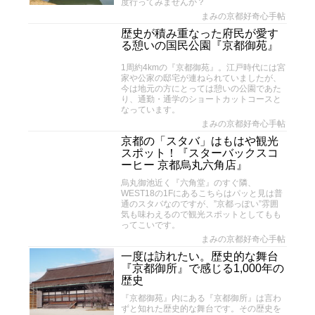
度行ってみませんか？
まみの京都好奇心手帖
歴史が積み重なった府民が愛す
る憩いの国民公園『京都御苑』
1周約4kmの『京都御苑』。江戸時代には宮
家や公家の邸宅が連ねられていましたが、
今は地元の方にとっては憩いの公園であた
り、通勤・通学のショートカットコースと
なっています。
まみの京都好奇心手帖
京都の「スタバ」はもはや観光
スポット！『スターバックスコ
ーヒー 京都烏丸六角店』
烏丸御池近く『六角堂』のすぐ隣、
WEST18の1Fにあるこちらはパッと見は普
通のスタバなのですが、”京都っぽい”雰囲
気も味わえるので観光スポットとしてもも
ってこいです。
まみの京都好奇心手帖
一度は訪れたい。歴史的な舞台
『京都御所』で感じる1,000年の
歴史
『京都御苑』内にある『京都御所』は言わ
ずと知れた歴史的な舞台です。その歴史を