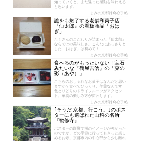
知っていくと、また違った感動を味わえる
と思います。
まみの京都好奇心手帖
誰をも魅了する老舗和菓子店
『仙太郎』の看板商品「おは
ぎ」
たくさんのこだわりが詰まった『仙太郎』
ならではの美味しさ。こんなにあっさりと
した「おはぎ」は初めて！
まみの京都好奇心手帖
食べるのがもったいない！宝石
みたいな『鶴屋吉信』の「菓の
彩（あや）」
こちらのおしゃれなお菓子はなんだと思い
ますか？食べてびっくり、羊羹なんです！
色とりどりのドライフルーツがアクセン
ト。羊羹の楽しみ方が変わります。
まみの京都好奇心手帖
｢そうだ 京都、行こう。｣のポス
ターにも選ばれた山科の名所
『勧修寺』
ポスターの影響で桜のイメージが強かった
のですが、どの季節に行ってもきっと楽し
めるお寺。京都市内の中心部から少し離れ