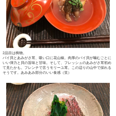
2品目は椀物。
バイ貝とあみがさ茸、吸い口に花山椒。肉厚のバイ貝が噛むごとに
いい弾力と貝の旨味と甘味。そして、フレッシュのあみがさ茸初め
て見たかも。フレンチで言うモリーユ茸。この辺りの山中で採れる
そうです。あみあみ部分のいい食感（笑）