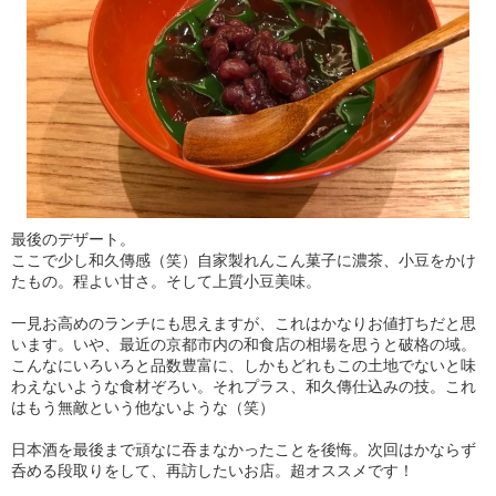
最後のデザート。
ここで少し和久傳感（笑）自家製れんこん菓子に濃茶、小豆をかけ
たもの。程よい甘さ。そして上質小豆美味。
一見お高めのランチにも思えますが、これはかなりお値打ちだと思
います。いや、最近の京都市内の和食店の相場を思うと破格の域。
こんなにいろいろと品数豊富に、しかもどれもこの土地でないと味
わえないような食材ぞろい。それプラス、和久傳仕込みの技。これ
はもう無敵という他ないような（笑）
日本酒を最後まで頑なに吞まなかったことを後悔。次回はかならず
呑める段取りをして、再訪したいお店。超オススメです！