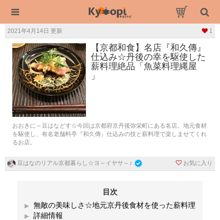
2021年4月14日 更新
1
【京都和食】名店『和久傳』
仕込み☆丹後の幸を駆使した
薪料理絶品「魚菜料理縄屋
」
おおきに～豆はなどす☆今回は京都府京丹後弥栄町にある名店。地元食材
を駆使し、有名老舗料亭『和久傳』仕込みの技と薪料理で楽しませてくれ
るお店。
お気に入り
豆はなのリアル京都暮らし☆ヨ～イヤサ～♪
目次
無敵の美味しさ☆地元京丹後食材を使った薪料理
詳細情報