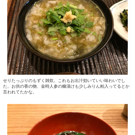
せりたっぷりのもずく雑炊。これもお出汁効いていい味わいでし
た。お供の香の物、金時人参の糠漬けも少しみりん粕入ってるとか
言われてたかな。