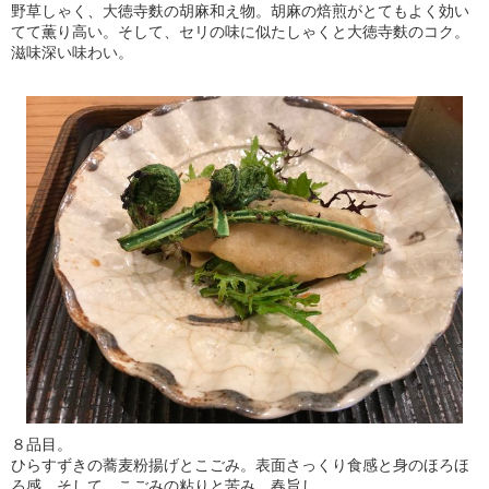
野草しゃく、大徳寺麩の胡麻和え物。胡麻の焙煎がとてもよく効い
てて薫り高い。そして、セリの味に似たしゃくと大徳寺麩のコク。
滋味深い味わい。
８品目。
ひらすずきの蕎麦粉揚げとこごみ。表面さっくり食感と身のほろほ
ろ感。そして、こごみの粘りと苦み。春旨し。