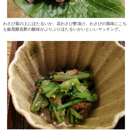
わさび葉の上にほたるいか、花わさび酢漬け。わさびの風味にこち
も飯尾醸造酢の酸味がぷりぷりほたるいかいといいマッチング。