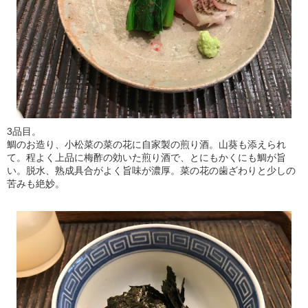
3品目。
鯛のお造り、小松菜の菜の花に自家製の煎り酒。山葵も添えられ
て。程よく上品に梅酢の効いた煎り酒で、とにもかくにも鯛が旨
い。脱水、熟成具合がよく旨味が濃厚。菜の花の歯ざわりと少しの
苦みも絶妙。