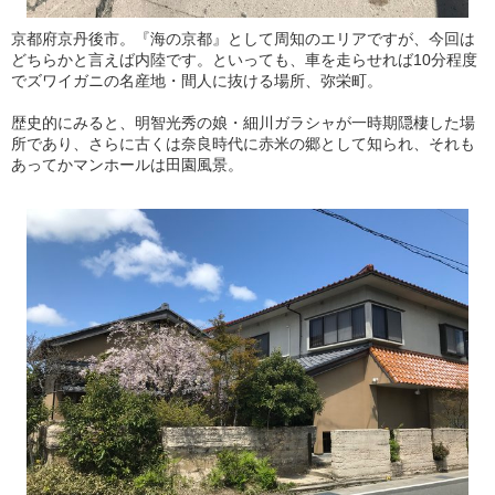
京都府京丹後市。『海の京都』として周知のエリアですが、今回は
どちらかと言えば内陸です。といっても、車を走らせれば10分程度
でズワイガニの名産地・間人に抜ける場所、弥栄町。
歴史的にみると、明智光秀の娘・細川ガラシャが一時期隠棲した場
所であり、さらに古くは奈良時代に赤米の郷として知られ、それも
あってかマンホールは田園風景。