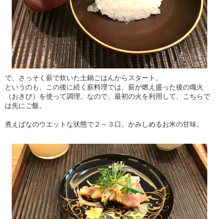
で、さっそく薪で炊いた土鍋ごはんからスタート。
というのも、この後に続く薪料理では、薪が燃え盛った後の熾火
（おきび）を使って調理。なので、最初の火を利用して、こちらで
は先にご飯。
煮えばなのウエットな状態で２～３口。かみしめるお米の甘味。