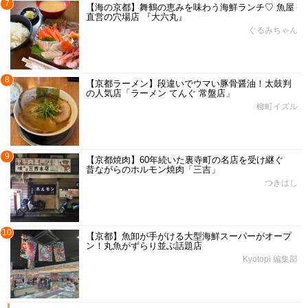
7
【海の京都】舞鶴の恵みを味わう海鮮ランチ♡ 魚屋
直営の穴場店 『大六丸』
ぐるみちゃん
8
【京都ラーメン】段違いでウマい豚骨醤油！太鼓判
の人気店「ラーメン てんぐ 常盤店」
柳町イズル
9
【京都焼肉】60年続いた裏寺町の名店を受け継ぐ
昔ながらのホルモン焼肉「三吉」
つきはし
10
【京都】魚卸が手がける大型海鮮スーパーがオープ
ン！丸魚がずらり並ぶ話題店
Kyotopi 編集部