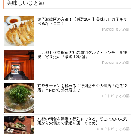
美味しいまとめ
餃子激戦区の京都！【厳選10軒】美味しい餃子を食
べるならココ！
Kyotopi まとめ部
【京都】伏見稲荷大社の周辺グルメ・ランチ 参拝
後に寄りたい『厳選 10店舗』
Kyotopi まとめ部
京都ラーメンを極める！行列必至の人気店「厳選12
店」市内から郊外店まで
キョウトピ まとめ部
京都の朝食を満喫！行列もできる、朝ごはんの人気
店から穴場まで厳選８店【まとめ】
キョウトピ まとめ部