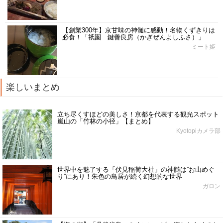
【創業300年】京甘味の神髄に感動！名物くずきりは
必食！「祇園 鍵善良房（かぎぜんよしふさ）」
ミート姫
楽しいまとめ
立ち尽くすほどの美しさ！京都を代表する観光スポット
嵐山の「竹林の小径」【まとめ】
Kyotopiカメラ部
世界中を魅了する「伏見稲荷大社」の神髄は”お山めぐ
り”にあり！朱色の鳥居が続く幻想的な世界
ガロン