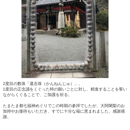
2度目の数珠「還念珠（かんねんじゅ）」。
1度目の正念誦をくぐった時の願いごとに対し、精進することを誓い
ながらくぐることで、ご加護を祈る。
たまたま都七福神めぐりでこの時期の参拝でしたが、大阿闍梨のお
加持やお接待もいただき、すでに十分な福に恵まれました。感謝感
謝。