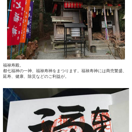
福禄寿殿。
都七福神の一神、福禄寿神をまつります。福禄寿神には商売繁盛、
延寿、健康、除災などのご利益が。