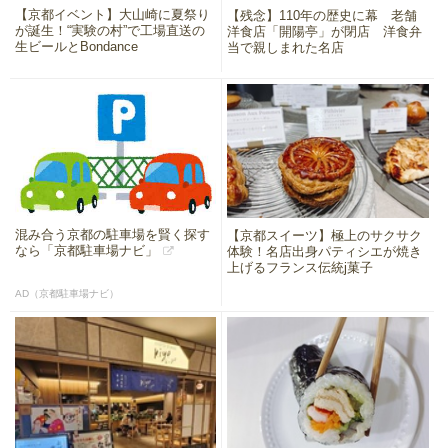
【京都イベント】大山崎に夏祭り
【残念】110年の歴史に幕 老舗
が誕生！“実験の村”で工場直送の
洋食店「開陽亭」が閉店 洋食弁
生ビールとBondance
当で親しまれた名店
混み合う京都の駐車場を賢く探す
【京都スイーツ】極上のサクサク
なら「京都駐車場ナビ」
体験！名店出身パティシエが焼き
上げるフランス伝統j菓子
AD（京都駐車場ナビ）