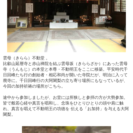
雲母（きらら）不動堂 。
比叡山延暦寺と赤山禅院を結ぶ雲母坂（きららざか）にあった雲母
寺（うんもじ）の本堂と本尊・不動明王をここに移築。平安時代千
日回峰たち行の創始者・相応和尚が開いた寺院だが、明治に入って
廃寺に。千日回峰行の大阿闍梨の立ち寄り場所にもなっているが、
今回の加持祈祷の場所がこちら。
途中から参加しましたが、お堂には所狭しと参拝の方が大勢参加。
皆で般若心経や真言を唱和し、念珠をひとりひとりの頭や肩に触
れ、真言を唱えて不動明王の功徳を 伝える「お加持」を与える大阿
闍梨。