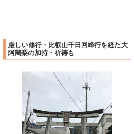
厳しい修行・比叡山千日回峰行を経た大
阿闍梨の加持・祈祷も