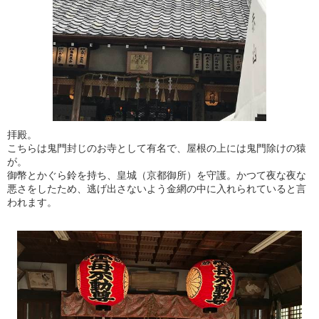
拝殿。
こちらは鬼門封じのお寺として有名で、屋根の上には鬼門除けの猿
が。
御幣とかぐら鈴を持ち、皇城（京都御所）を守護。かつて夜な夜な
悪さをしたため、逃げ出さないよう金網の中に入れられていると言
われます。