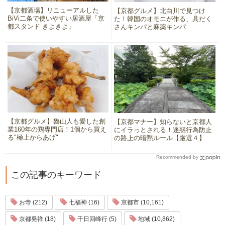
【京都酒場】リニューアルした
【京都グルメ】北白川で見つけ
BiVi二条で使いやすい居酒屋「京
た！韓国のオモニが作る、具だく
都スタンド きよきよ」
さんキンパと麻薬キンパ
【京都グルメ】魯山人も愛した創
【京都マナー】知らないと京都人
業160年の鶏専門店！1個から買え
にイラっとされる！迷惑行為防止
る"極上からあげ"
の路上の暗黙ルール【厳選４】
Recommended by
この記事のキーワード
お寺 (212)
七福神 (16)
京都市 (10,161)
京都発祥 (18)
千日回峰行 (5)
地域 (10,862)