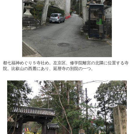
都七福神めぐり５寺社め。左京区、修学院離宮の北隣に位置する寺
院。比叡山の西麓にあり、延暦寺の別院の一つ。