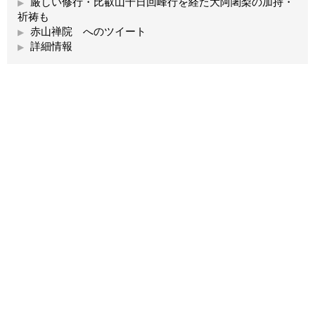
厳しい修行・比叡山千日回峰行を経た大阿闍梨の加持・
祈祷も
赤山禅院 へのツイート
詳細情報