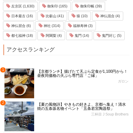
左京区 (1,630)
御朱印 (165)
御朱印帳 (39)
日本最古 (16)
比叡山 (41)
猿 (10)
神仏混合 (4)
神仏習合 (6)
神社 (314)
福禄寿神 (3)
都七福神 (18)
阿闍梨 (4)
鬼門 (14)
鬼門封じ (5)
アクセスランキング
1
【京都ランチ】揚げたて天ぷら定食が1,100円から！
昼夜同価格の天ぷら専門店「ご縁」
ガロン
2
【夏の風物詩】やきもの好きよ、京都へ集え！清水
焼の五条坂名物イベント「五条若宮陶器祭」
三杯目 J Soup Brothers