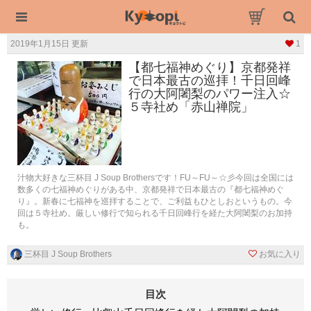
2019年1月15日 更新
1
【都七福神めぐり】京都発祥
で日本最古の巡拝！千日回峰
行の大阿闍梨のパワー注入☆
５寺社め「赤山禅院」
汁物大好きな三杯目 J Soup Brothersです！FU～FU～☆彡今回は全国には
数多くの七福神めぐりがある中、京都発祥で日本最古の『都七福神めぐ
り』。新春に七福神を巡拝することで、ご利益もひとしおというもの。今
回は５寺社め。厳しい修行で知られる千日回峰行を経た大阿闍梨のお加持
も。
三杯目 J Soup Brothers
お気に入り
目次