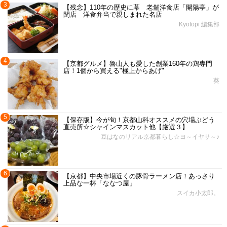
3
【残念】110年の歴史に幕 老舗洋食店「開陽亭」が
閉店 洋食弁当で親しまれた名店
Kyotopi 編集部
4
【京都グルメ】魯山人も愛した創業160年の鶏専門
店！1個から買える"極上からあげ"
葵
5
【保存版】今が旬！京都山科オススメの穴場ぶどう
直売所☆シャインマスカット他【厳選３】
豆はなのリアル京都暮らし☆ヨ～イヤサ～♪
6
【京都】中央市場近くの豚骨ラーメン店！あっさり
上品な一杯「ななつ屋」
スイカ小太郎。