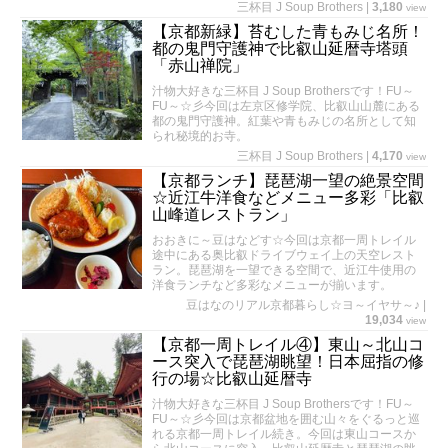
三杯目 J Soup Brothers
|
3,180
view
【京都新緑】苔むした青もみじ名所！
都の鬼門守護神で比叡山延暦寺塔頭
「赤山禅院」
汁物大好きな三杯目 J Soup Brothersです！FU～
FU～☆彡今回は左京区修学院、比叡山山麓にある
都の鬼門守護神。紅葉や青もみじの名所として知
られ秘境的お寺。
三杯目 J Soup Brothers
|
4,170
view
【京都ランチ】琵琶湖一望の絶景空間
☆近江牛洋食などメニュー多彩「比叡
山峰道レストラン」
おおきに～豆はなどす☆今回は京都一周トレイル
途中にある奥比叡ドライブウェイ上の天空レスト
ラン。琵琶湖を一望できる空間で、近江牛使用の
洋食ランチなど多彩なメニューが揃います。
豆はなのリアル京都暮らし☆ヨ～イヤサ～♪
|
19,034
view
【京都一周トレイル④】東山～北山コ
ース突入で琵琶湖眺望！日本屈指の修
行の場☆比叡山延暦寺
汁物大好きな三杯目 J Soup Brothersです！FU～
FU～☆彡今回は京都盆地を囲む山々をぐるっと巡
れる京都一周トレイル続き。今回は東山コースか