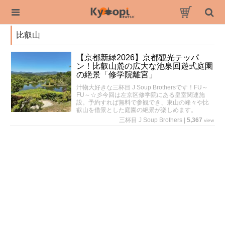
比叡山
【京都新緑2026】京都観光テッパ
ン！比叡山麓の広大な池泉回遊式庭園
の絶景「修学院離宮」
汁物大好きな三杯目 J Soup Brothersです！FU～
FU～☆彡今回は左京区修学院にある皇室関連施
設。予約すれば無料で参観でき、東山の峰々や比
叡山を借景とした庭園の絶景が楽しめます。
三杯目 J Soup Brothers
|
5,367
view