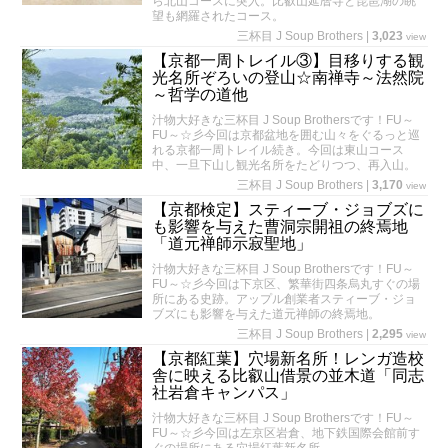
ら北山コースに突入。比叡山延暦寺と琵琶湖の眺
望も網羅されたコース。
三杯目 J Soup Brothers
|
3,023
view
【京都一周トレイル③】目移りする観
光名所ぞろいの登山☆南禅寺～法然院
～哲学の道他
汁物大好きな三杯目 J Soup Brothersです！FU～
FU～☆彡今回は京都盆地を囲む山々をぐるっと巡
れる京都一周トレイル続き。今回は東山コース
中、一旦下山し観光名所をたどりつつ、再入山。
三杯目 J Soup Brothers
|
3,170
view
【京都検定】スティーブ・ジョブズに
も影響を与えた曹洞宗開祖の終焉地
「道元禅師示寂聖地」
汁物大好きな三杯目 J Soup Brothersです！FU～
FU～☆彡今回は下京区、繁華街四条烏丸すぐの場
所にある史跡。アップル創業者スティーブ・ジョ
ブズにも影響を与えた道元禅師の終焉地。
三杯目 J Soup Brothers
|
2,295
view
【京都紅葉】穴場新名所！レンガ造校
舎に映える比叡山借景の並木道「同志
社岩倉キャンパス」
汁物大好きな三杯目 J Soup Brothersです！FU～
FU～☆彡今回は左京区岩倉、地下鉄国際会館前す