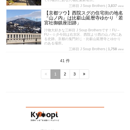
ぐの場所にある穴場紅葉新名所。
三杯目 J Soup Brothers
|
3,837
view
【京都ツウ】西院スグの住宅街の地名
『山ノ内』は比叡山延暦寺ゆかり「若
宮社御鎮座旧跡」
汁物大好きな三杯目 J Soup Brothersです！FU～
FU～☆彡今回は右京区、西院より西の山ノ内にあ
る史跡。京都の鬼門封じ・比叡山延暦寺とゆかり
のある場所。
三杯目 J Soup Brothers
|
1,758
view
41 件
1
2
3