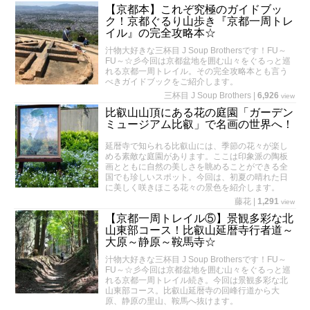
【京都本】これぞ究極のガイドブッ
ク！京都ぐるり山歩き『京都一周トレ
イル』の完全攻略本☆
汁物大好きな三杯目 J Soup Brothersです！FU～
FU～☆彡今回は京都盆地を囲む山々をぐるっと巡
れる京都一周トレイル。その完全攻略本とも言う
べきガイドブックをご紹介します。
三杯目 J Soup Brothers
|
6,926
view
比叡山山頂にある花の庭園「ガーデン
ミュージアム比叡」で名画の世界へ！
延暦寺で知られる比叡山には、季節の花々が楽し
める素敵な庭園があります。ここは印象派の陶板
画とともに自然の美しさを眺めることができる全
国でも珍しいスポット。今回は、初夏の晴れた日
に美しく咲きほこる花々の景色を紹介します。
藤花
|
1,291
view
【京都一周トレイル⑤】景観多彩な北
山東部コース！比叡山延暦寺行者道～
大原～静原～鞍馬寺☆
汁物大好きな三杯目 J Soup Brothersです！FU～
FU～☆彡今回は京都盆地を囲む山々をぐるっと巡
れる京都一周トレイル続き。今回は景観多彩な北
山東部コース。比叡山延暦寺の回峰行道から大
原、静原の里山、鞍馬へ抜けます。