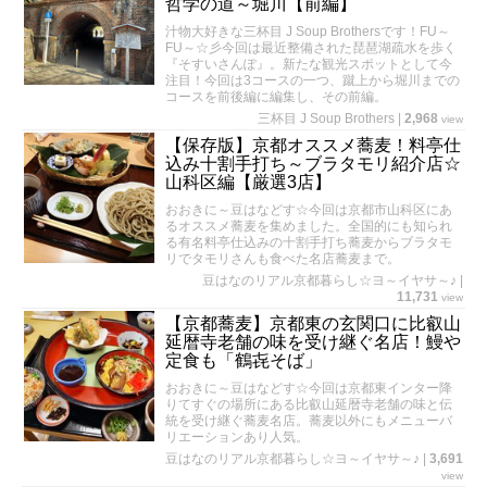
哲学の道～堀川【前編】
汁物大好きな三杯目 J Soup Brothersです！FU～
FU～☆彡今回は最近整備された琵琶湖疏水を歩く
『そすいさんぽ』。新たな観光スポットとして今
注目！今回は3コースの一つ、蹴上から堀川までの
コースを前後編に編集し、その前編。
三杯目 J Soup Brothers
|
2,968
view
【保存版】京都オススメ蕎麦！料亭仕
込み十割手打ち～ブラタモリ紹介店☆
山科区編【厳選3店】
おおきに～豆はなどす☆今回は京都市山科区にあ
るオススメ蕎麦を集めました。全国的にも知られ
る有名料亭仕込みの十割手打ち蕎麦からブラタモ
リでタモリさんも食べた名店蕎麦まで。
豆はなのリアル京都暮らし☆ヨ～イヤサ～♪
|
11,731
view
【京都蕎麦】京都東の玄関口に比叡山
延暦寺老舗の味を受け継ぐ名店！鰻や
定食も「鶴㐂そば」
おおきに～豆はなどす☆今回は京都東インター降
りてすぐの場所にある比叡山延暦寺老舗の味と伝
統を受け継ぐ蕎麦名店。蕎麦以外にもメニューバ
リエーションあり人気。
豆はなのリアル京都暮らし☆ヨ～イヤサ～♪
|
3,691
view