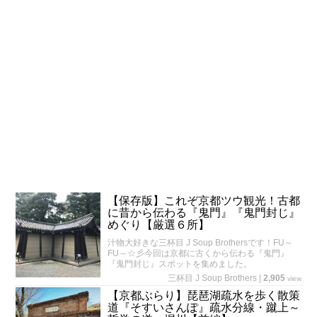
【保存版】これぞ京都ツウ観光！古都
に昔から伝わる『鬼門』『鬼門封じ』
めぐり【厳選６所】
汁物大好きな三杯目 J Soup Brothersです！FU～
FU～☆彡今回は京都に古くから伝わる『鬼門』
『鬼門封じ』スポットを集めました。
三杯目 J Soup Brothers
|
2,905
view
【京都ぶらり】琵琶湖疏水を歩く散策
道『そすいさんぽ』疏水分線・蹴上～