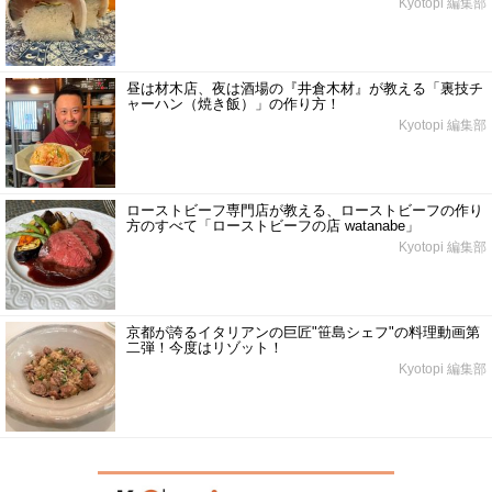
Kyotopi 編集部
昼は材木店、夜は酒場の『井倉木材』が教える「裏技チ
ャーハン（焼き飯）」の作り方！
Kyotopi 編集部
ローストビーフ専門店が教える、ローストビーフの作り
方のすべて「ローストビーフの店 watanabe」
Kyotopi 編集部
京都が誇るイタリアンの巨匠"笹島シェフ"の料理動画第
二弾！今度はリゾット！
Kyotopi 編集部