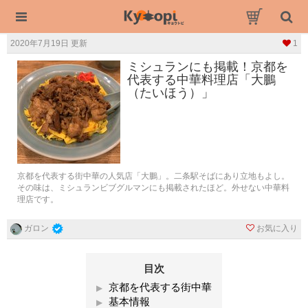
2020年7月19日 更新
1
ミシュランにも掲載！京都を
代表する中華料理店「大鵬
（たいほう）」
京都を代表する街中華の人気店「大鵬」。二条駅そばにあり立地もよし。
その味は、ミシュランビブグルマンにも掲載されたほど。外せない中華料
理店です。
お気に入り
ガロン
目次
京都を代表する街中華
基本情報