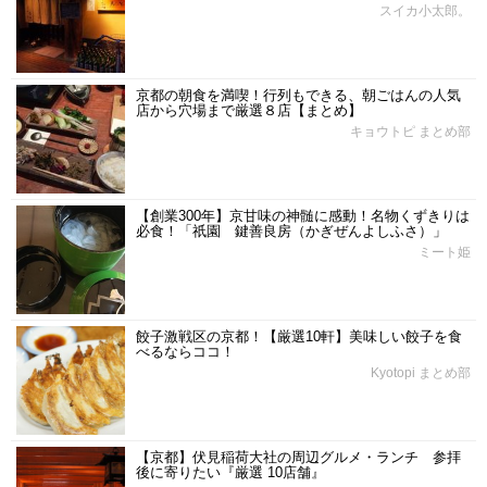
スイカ小太郎。
京都の朝食を満喫！行列もできる、朝ごはんの人気
店から穴場まで厳選８店【まとめ】
キョウトピ まとめ部
【創業300年】京甘味の神髄に感動！名物くずきりは
必食！「祇園 鍵善良房（かぎぜんよしふさ）」
ミート姫
餃子激戦区の京都！【厳選10軒】美味しい餃子を食
べるならココ！
Kyotopi まとめ部
【京都】伏見稲荷大社の周辺グルメ・ランチ 参拝
後に寄りたい『厳選 10店舗』