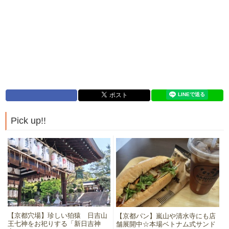
Pick up!!
【京都穴場】珍しい狛猿 日吉山
【京都パン】嵐山や清水寺にも店
王七神をお祀りする「新日吉神
舗展開中☆本場ベトナム式サンド