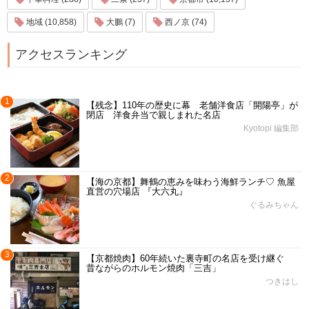
地域 (10,858)
大鵬 (7)
西ノ京 (74)
アクセスランキング
1
【残念】110年の歴史に幕 老舗洋食店「開陽亭」が
閉店 洋食弁当で親しまれた名店
Kyotopi 編集部
2
【海の京都】舞鶴の恵みを味わう海鮮ランチ♡ 魚屋
直営の穴場店 『大六丸』
ぐるみちゃん
3
【京都焼肉】60年続いた裏寺町の名店を受け継ぐ
昔ながらのホルモン焼肉「三吉」
つきはし