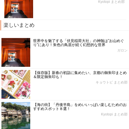
Kyotopi まとめ部
楽しいまとめ
世界中を魅了する「伏見稲荷大社」の神髄は”お山めぐ
り”にあり！朱色の鳥居が続く幻想的な世界
ガロン
【保存版】新春の初詣に集めたい、京都の御朱印まとめ
＆限定御朱印も！
キョウトピ まとめ部
【海の街】「丹後半島」をめいいっぱい楽しむためのお
すすめスポット８選！
Kyotopi まとめ部