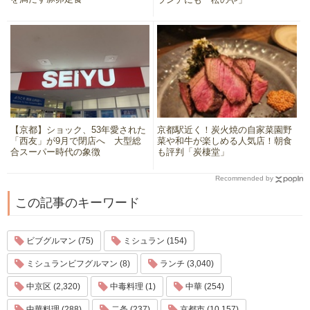
【京都】ショック、53年愛された
京都駅近く！炭火焼の自家菜園野
「西友」が9月で閉店へ 大型総
菜や和牛が楽しめる人気店！朝食
合スーパー時代の象徴
も評判「炭棲堂」
Recommended by
この記事のキーワード
ビブグルマン (75)
ミシュラン (154)
ミシュランビフグルマン (8)
ランチ (3,040)
中京区 (2,320)
中毒料理 (1)
中華 (254)
中華料理 (288)
二条 (237)
京都市 (10,157)