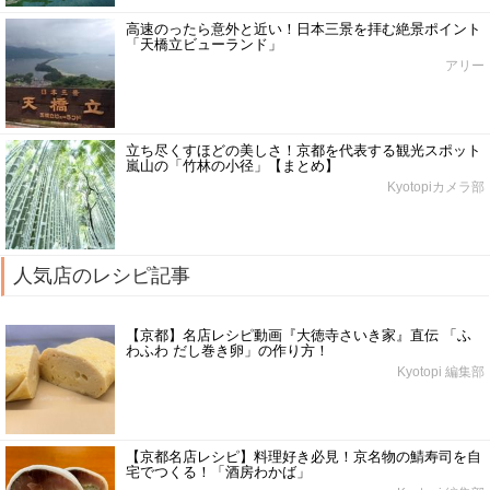
高速のったら意外と近い！日本三景を拝む絶景ポイント
「天橋立ビューランド」
アリー
立ち尽くすほどの美しさ！京都を代表する観光スポット
嵐山の「竹林の小径」【まとめ】
Kyotopiカメラ部
人気店のレシピ記事
【京都】名店レシピ動画『大徳寺さいき家』直伝 「ふ
わふわ だし巻き卵」の作り方！
Kyotopi 編集部
【京都名店レシピ】料理好き必見！京名物の鯖寿司を自
宅でつくる！「酒房わかば」