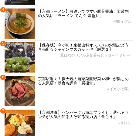
4
【京都ラーメン】段違いでウマい豚骨醤油！太鼓判
の人気店「ラーメン てんぐ 常盤店」
柳町イズル
5
【保存版】今が旬！京都山科オススメの穴場ぶどう
直売所☆シャインマスカット他【厳選３】
豆はなのリアル京都暮らし☆ヨ～イヤサ～♪
6
京都駅近く！炭火焼の自家菜園野菜や和牛が楽しめ
る人気店！朝食も評判「炭棲堂」
スイカ小太郎。
7
【京都洋食】ハンバーグも海老フライも！選べるラ
ンチが人気の知る人ぞ知る実力店「食らう」
つきはし