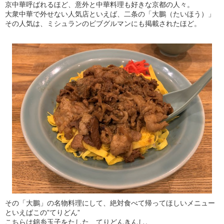
京中華呼ばれるほど、意外と中華料理も好きな京都の人々。
大衆中華で外せない人気店といえば、二条の「大鵬（たいほう）」
その人気は、ミシュランのビブグルマンにも掲載されたほど。
その「大鵬」の名物料理にして、絶対食べて帰ってほしいメニュー
といえばこの”てりどん”
こちらは錦糸玉子をたした、てりどんきんし。