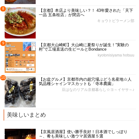
8
【京都】本店より美味しい？！ 43年愛された「天下
一品 五条桂店」が閉店へ
キョウトピラーメン部
9
【京都大山崎町】大山崎に夏祭りが誕生！“実験の
村”で工場直送の生ビールとBondance
kyotonisiyama hotsuu
10
【お盆グルメ】京都市内の超穴場ぶどう名産地☆人
気品種シャインマスカットも「寺本農園」
豆はなのリアル京都暮らし☆ヨ～イヤサ～♪
美味しいまとめ
【京風居酒屋】使い勝手良好！日本酒でしっぽり
～、肴も美味しい激ウマ居酒屋５選