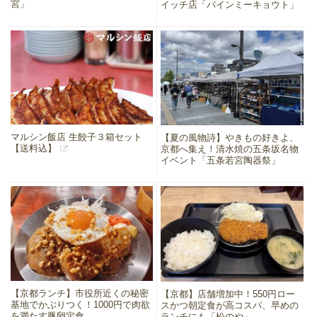
宮」
イッチ店「バインミーキョウト」
マルシン飯店 生餃子３箱セット
【夏の風物詩】やきもの好きよ、
【送料込】
京都へ集え！清水焼の五条坂名物
イベント「五条若宮陶器祭」
【京都ランチ】市役所近くの秘密
【京都】店舗増加中！550円ロー
基地でかぶりつく！1000円で肉欲
スかつ朝定食が高コスパ、早めの
を満たす豚卵定食
ランチにも「松のや」