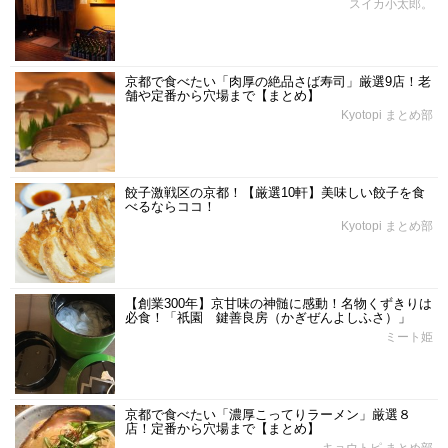
スイカ小太郎。
京都で食べたい「肉厚の絶品さば寿司」厳選9店！老
舗や定番から穴場まで【まとめ】
Kyotopi まとめ部
餃子激戦区の京都！【厳選10軒】美味しい餃子を食
べるならココ！
Kyotopi まとめ部
【創業300年】京甘味の神髄に感動！名物くずきりは
必食！「祇園 鍵善良房（かぎぜんよしふさ）」
ミート姫
京都で食べたい「濃厚こってりラーメン」厳選８
店！定番から穴場まで【まとめ】
キョウトピ まとめ部