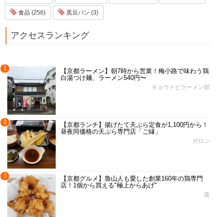
食品 (256)
黒豆パン (3)
アクセスランキング
1
【京都ラーメン】朝7時から営業！梅小路で味わう鶏
白湯つけ麺、ラーメン540円〜
キョウトピラーメン部
2
【京都ランチ】揚げたて天ぷら定食が1,100円から！
昼夜同価格の天ぷら専門店「ご縁」
ガロン
3
【京都グルメ】魯山人も愛した創業160年の鶏専門
店！1個から買える"極上からあげ"
葵