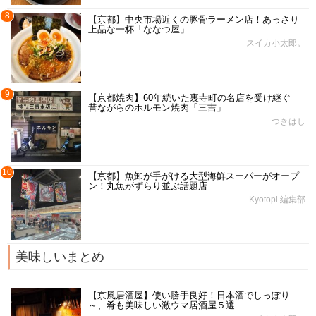
8
【京都】中央市場近くの豚骨ラーメン店！あっさり
上品な一杯「ななつ屋」
スイカ小太郎。
9
【京都焼肉】60年続いた裏寺町の名店を受け継ぐ
昔ながらのホルモン焼肉「三吉」
つきはし
10
【京都】魚卸が手がける大型海鮮スーパーがオープ
ン！丸魚がずらり並ぶ話題店
Kyotopi 編集部
美味しいまとめ
【京風居酒屋】使い勝手良好！日本酒でしっぽり
～、肴も美味しい激ウマ居酒屋５選