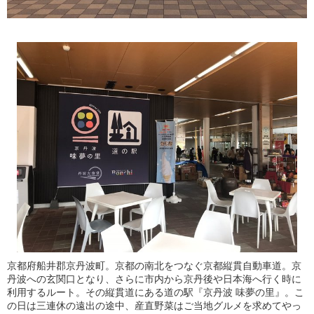
京都府船井郡京丹波町。京都の南北をつなぐ京都縦貫自動車道。京
丹波への玄関口となり、さらに市内から京丹後や日本海へ行く時に
利用するルート。その縦貫道にある道の駅『京丹波 味夢の里』。こ
の日は三連休の遠出の途中、産直野菜はご当地グルメを求めてやっ