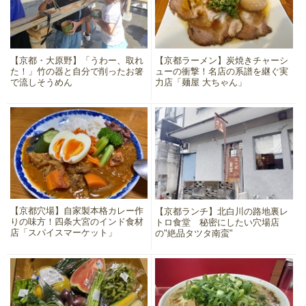
【京都・大原野】「うわー、取れ
【京都ラーメン】炭焼きチャーシ
た！」竹の器と自分で削ったお箸
ューの衝撃！名店の系譜を継ぐ実
で流しそうめん
力店「麺屋 大ちゃん」
【京都穴場】自家製本格カレー作
【京都ランチ】北白川の路地裏レ
りの味方！四条大宮のインド食材
トロ食堂 秘密にしたい穴場店
店「スパイスマーケット」
の"絶品タツタ南蛮"