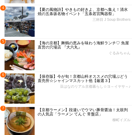
4
【夏の風物詩】やきもの好きよ、京都へ集え！清水
焼の五条坂名物イベント「五条若宮陶器祭」
三杯目 J Soup Brothers
5
【海の京都】舞鶴の恵みを味わう海鮮ランチ♡ 魚屋
直営の穴場店 『大六丸』
ぐるみちゃん
6
【保存版】今が旬！京都山科オススメの穴場ぶどう
直売所☆シャインマスカット他【厳選３】
豆はなのリアル京都暮らし☆ヨ～イヤサ～♪
7
【京都ラーメン】段違いでウマい豚骨醤油！太鼓判
の人気店「ラーメン てんぐ 常盤店」
柳町イズル