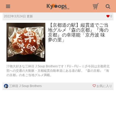
2022年3月24日 更新
0
【京都道の駅】縦貫道でご当
地グルメ『森の京都』『海の
京都』の幸堪能「京丹波 味
夢の里」
汁物大好きな三杯目 J Soup Brothersです！FU～FU～☆彡今回は京都府北
部への交通の大動脈・京都縦貫自動車道にある道の駅。『森の京都』『海
の京都』の名ご当地グルメ満載。
三杯目 J Soup Brothers
お気に入り