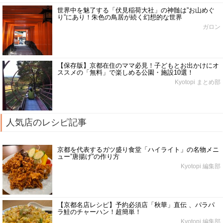
世界中を魅了する「伏見稲荷大社」の神髄は”お山めぐ
り”にあり！朱色の鳥居が続く幻想的な世界
ガロン
【保存版】京都在住のママ必見！子どもとお出かけにオ
ススメの「無料」で楽しめる公園・施設10選！
Kyotopi まとめ部
人気店のレシピ記事
京都を代表するガツ盛り食堂「ハイライト」の名物メニ
ュー”唐揚げ”の作り方
Kyotopi 編集部
【京都名店レシピ】予約必須店「秋華」直伝 、パラパ
ラ鮭のチャーハン！超簡単！
Kyotopi 編集部