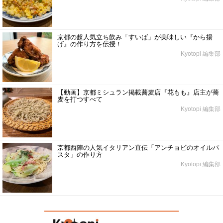
京都の超人気立ち飲み「すいば」が美味しい『から揚
げ』の作り方を伝授！
Kyotopi 編集部
【動画】京都ミシュラン掲載蕎麦店『花もも』店主が蕎
麦を打つすべて
Kyotopi 編集部
京都西陣の人気イタリアン直伝「アンチョビのオイルパ
スタ」の作り方
Kyotopi 編集部