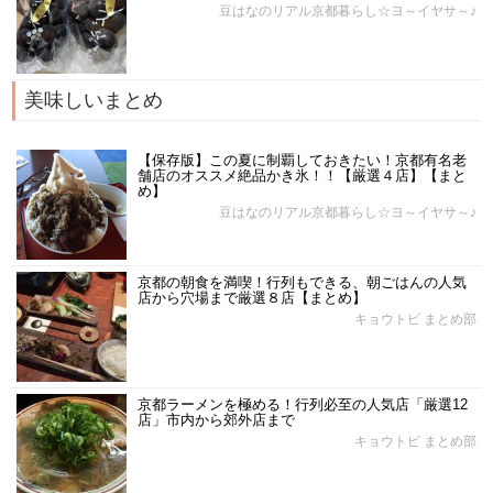
豆はなのリアル京都暮らし☆ヨ～イヤサ～♪
美味しいまとめ
【保存版】この夏に制覇しておきたい！京都有名老
舗店のオススメ絶品かき氷！！【厳選４店】【まと
め】
豆はなのリアル京都暮らし☆ヨ～イヤサ～♪
京都の朝食を満喫！行列もできる、朝ごはんの人気
店から穴場まで厳選８店【まとめ】
キョウトピ まとめ部
京都ラーメンを極める！行列必至の人気店「厳選12
店」市内から郊外店まで
キョウトピ まとめ部