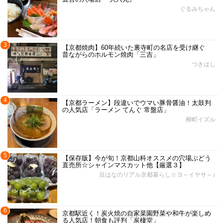
ぐるみちゃん
3
【京都焼肉】60年続いた裏寺町の名店を受け継ぐ
昔ながらのホルモン焼肉「三吉」
つきはし
4
【京都ラーメン】段違いでウマい豚骨醤油！太鼓判
の人気店「ラーメン てんぐ 常盤店」
柳町イズル
5
【保存版】今が旬！京都山科オススメの穴場ぶどう
直売所☆シャインマスカット他【厳選３】
豆はなのリアル京都暮らし☆ヨ～イヤサ～♪
6
京都駅近く！炭火焼の自家菜園野菜や和牛が楽しめ
る人気店！朝食も評判「炭棲堂」