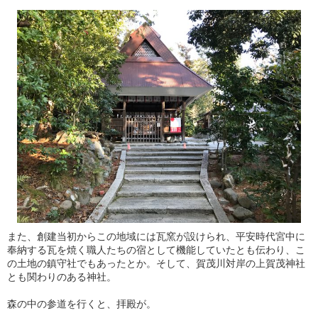
また、創建当初からこの地域には瓦窯が設けられ、平安時代宮中に
奉納する瓦を焼く職人たちの宿として機能していたとも伝わり、こ
の土地の鎮守社でもあったとか。そして、賀茂川対岸の上賀茂神社
とも関わりのある神社。
森の中の参道を行くと、拝殿が。