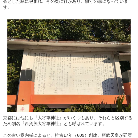
蒼とした緑に包まれ、その奥に社があり、鎮守の森になっていま
す。
京都には他にも『大将軍神社』がいくつもあり、それらと区別する
ため別名『西賀茂大将軍神社』とも呼ばれています。
この古い案内板によると、推古17年（609）創建。桓武天皇が延暦