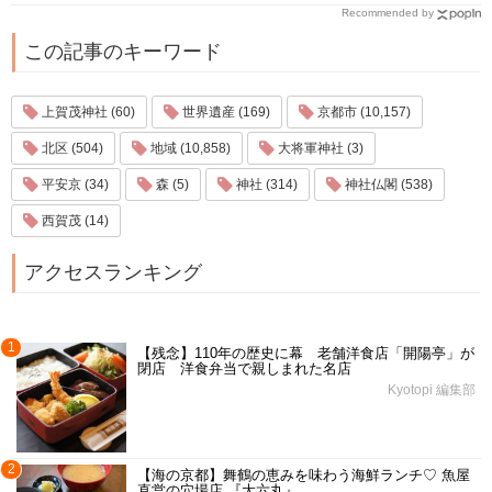
Recommended by
この記事のキーワード
上賀茂神社 (60)
世界遺産 (169)
京都市 (10,157)
北区 (504)
地域 (10,858)
大将軍神社 (3)
平安京 (34)
森 (5)
神社 (314)
神社仏閣 (538)
西賀茂 (14)
アクセスランキング
1
【残念】110年の歴史に幕 老舗洋食店「開陽亭」が
閉店 洋食弁当で親しまれた名店
Kyotopi 編集部
2
【海の京都】舞鶴の恵みを味わう海鮮ランチ♡ 魚屋
直営の穴場店 『大六丸』