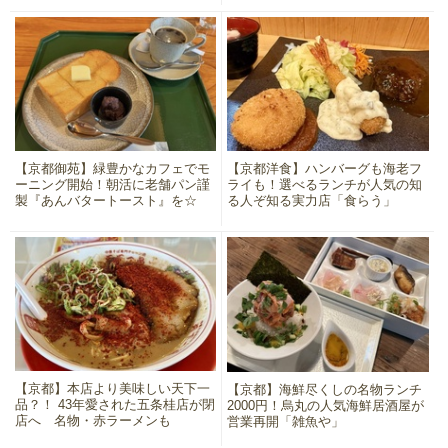
【京都御苑】緑豊かなカフェでモ
【京都洋食】ハンバーグも海老フ
ーニング開始！朝活に老舗パン謹
ライも！選べるランチが人気の知
製『あんバタートースト』を☆
る人ぞ知る実力店「食らう」
【京都】本店より美味しい天下一
【京都】海鮮尽くしの名物ランチ
品？！ 43年愛された五条桂店が閉
2000円！烏丸の人気海鮮居酒屋が
店へ 名物・赤ラーメンも
営業再開「雑魚や」