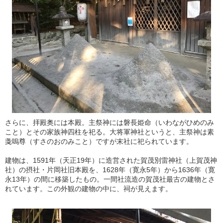
さらに、拝殿奥には本殿。主祭神には磐長姫命（いわながひめのみ
こと）とその家族神四柱を祀る。大将軍神社というと、主祭神は素
戔嗚尊（すさのおのみこと）ですが末社に祀られています。
建物は、1591年（天正19年）に造営された賀茂別雷神社（上賀茂神
社）の摂社・片岡社旧本殿を、1628年（寛永5年）から1636年（寛
永13年）の間に移築したもの。一間社流造の賀茂社最古の建物とさ
れています。この外観の建物の中に、祠が見えます。