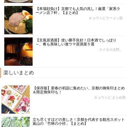
【本場顔負け】京都でも人気の兆し！厳選「家系ラ
ーメン店７軒」【まとめ】
キョウトピラーメン部
【京風居酒屋】使い勝手良好！日本酒でしっぽり
～、肴も美味しい激ウマ居酒屋５選
スイカ小太郎。
楽しいまとめ
【保存版】新春の初詣に集めたい、京都の御朱印まとめ
＆限定御朱印も！
キョウトピ まとめ部
立ち尽くすほどの美しさ！京都を代表する観光スポット
嵐山の「竹林の小径」【まとめ】