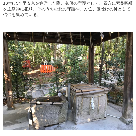
13年(794)平安京を造営した際、御所の守護として、四方に素戔嗚尊
を主祭神に祀り、そのうちの北の守護神。方位、疫除けの神として
信仰を集めている。