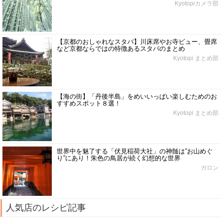
Kyotopiカメラ部
【京都のおしゃれなスタバ】川床席やお寺ビュー、畳席
など京都ならではの特徴あるスタバのまとめ
Kyotopi まとめ部
【海の街】「丹後半島」をめいいっぱい楽しむためのお
すすめスポット８選！
Kyotopi まとめ部
世界中を魅了する「伏見稲荷大社」の神髄は”お山めぐ
り”にあり！朱色の鳥居が続く幻想的な世界
ガロン
人気店のレシピ記事