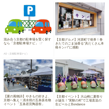
混み合う京都の駐車場を賢く探す
【京都グルメ】河原町で発券！巻
なら「京都駐車場ナビ」
きたてのごま油香る"具だくさん本
格キンパ"に感動
AD（京都駐車場ナビ）
【夏の風物詩】やきもの好きよ、
【京都イベント】大山崎に夏祭り
京都へ集え！清水焼の五条坂名物
が誕生！“実験の村”で工場直送の
イベント「五条若宮陶器祭」
生ビールとBondance