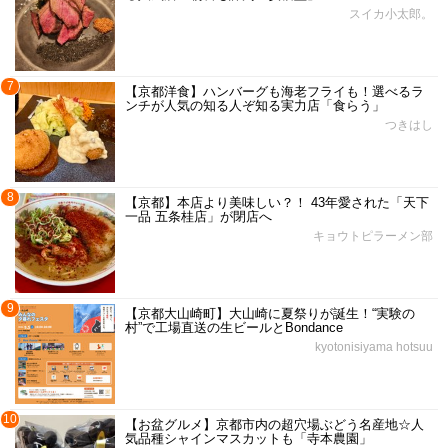
スイカ小太郎。
7
【京都洋食】ハンバーグも海老フライも！選べるラ
ンチが人気の知る人ぞ知る実力店「食らう」
つきはし
8
【京都】本店より美味しい？！ 43年愛された「天下
一品 五条桂店」が閉店へ
キョウトピラーメン部
9
【京都大山崎町】大山崎に夏祭りが誕生！“実験の
村”で工場直送の生ビールとBondance
kyotonisiyama hotsuu
10
【お盆グルメ】京都市内の超穴場ぶどう名産地☆人
気品種シャインマスカットも「寺本農園」