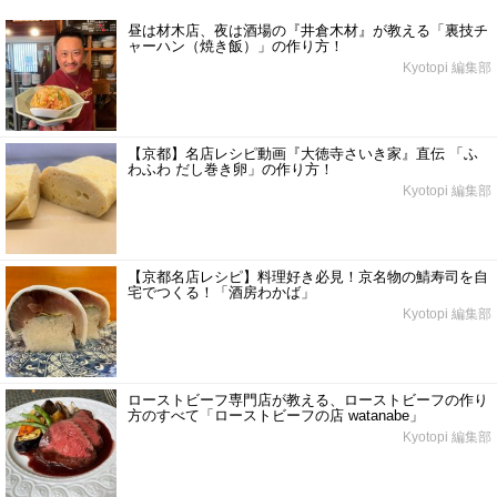
昼は材木店、夜は酒場の『井倉木材』が教える「裏技チ
ャーハン（焼き飯）」の作り方！
Kyotopi 編集部
【京都】名店レシピ動画『大徳寺さいき家』直伝 「ふ
わふわ だし巻き卵」の作り方！
Kyotopi 編集部
【京都名店レシピ】料理好き必見！京名物の鯖寿司を自
宅でつくる！「酒房わかば」
Kyotopi 編集部
ローストビーフ専門店が教える、ローストビーフの作り
方のすべて「ローストビーフの店 watanabe」
Kyotopi 編集部