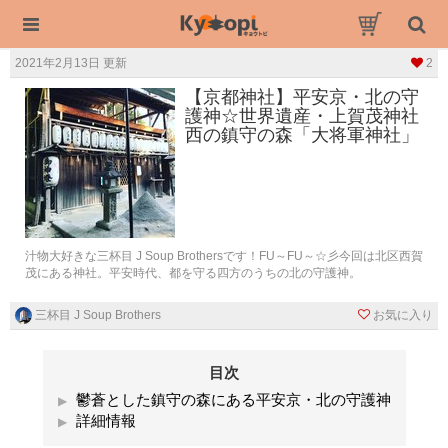
2021年2月13日 更新
2
【京都神社】平安京・北の守
護神☆世界遺産・上賀茂神社
西の鎮守の森「大将軍神社」
汁物大好きな三杯目 J Soup Brothersです！FU～FU～☆彡今回は北区西賀
茂にある神社。平安時代、都を守る四方のうちの北の守護神。
三杯目 J Soup Brothers
お気に入り
目次
鬱蒼とした鎮守の森にある平安京・北の守護神
詳細情報