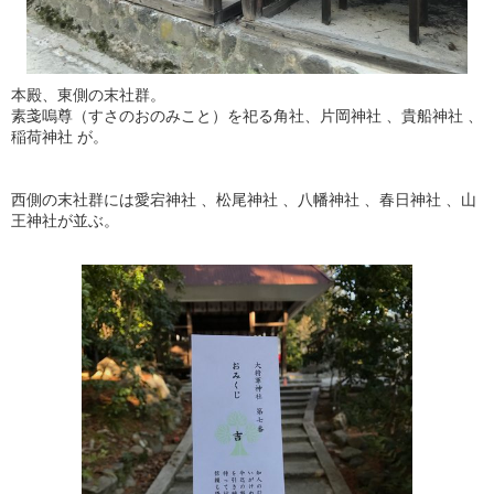
本殿、東側の末社群。
素戔嗚尊（すさのおのみこと）を祀る角社、片岡神社 、貴船神社 、
稲荷神社 が。
西側の末社群には愛宕神社 、松尾神社 、八幡神社 、春日神社 、山
王神社が並ぶ。