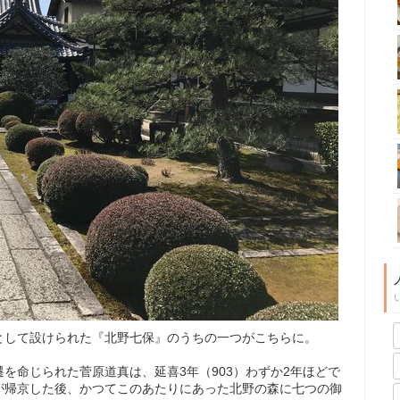
として設けられた『北野七保』のうちの一つがこちらに。
を命じられた菅原道真は、延喜3年（903）わずか2年ほどで
が帰京した後、かつてこのあたりにあった北野の森に七つの御