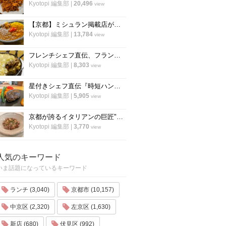
Kyotopi 編集部
|
20,496
view
【京都】ミシュラン掲載店がスパイスカレーのレシピ公開！カレー専門店「カレープラント」スパイスカレーのレシピ公開！
Kyotopi 編集部
|
13,784
view
フレンチシェフ直伝、フランスの家庭料理『ジャガイモとミートソースのグラタン』の作り方
Kyotopi 編集部
|
8,303
view
星付きシェフ直伝『時短ハンバーグ』の作り方！”合わせ調味料”が決め手！フランス料理「レーヌ デ プレ」
Kyotopi 編集部
|
5,905
view
京都が誇るイタリアンの巨匠"笹島シェフ"の料理動画第二弾！今度はリゾット！
Kyotopi 編集部
|
3,770
view
人気のキーワード
いま話題になっているキーワード
ランチ (3,040)
京都市 (10,157)
中京区 (2,320)
左京区 (1,630)
新店 (680)
伏見区 (992)