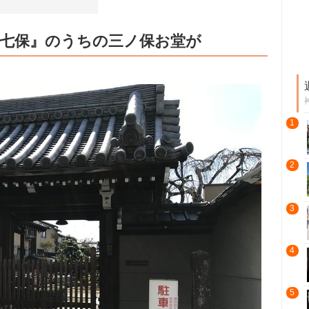
野七保』のうちの三ノ保お堂が
1
2
3
4
5