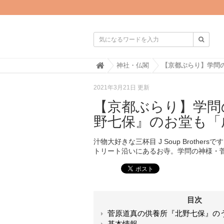

H
神社・仏閣
o
m
2021年3月21日 更新
e
【京都ぶらり】学問
野七保』のお堂も「
汁物大好きな三杯目 J Soup Broth
トリート沿いにあるお寺。学問の神様・
目次
菅原道真の供養所『北野七保』の
基本情報