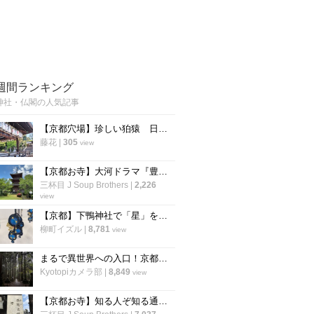
週間ランキング
神社・仏閣の人気記事
【京都穴場】珍しい狛猿 日吉山王七神をお祀りする「新日吉神宮」
藤花
|
305
view
【京都お寺】大河ドラマ『豊臣兄弟』で注目☆秀吉が一夜で三重塔建立の通称“宝寺”「宝積寺」
三杯目 J Soup Brothers
|
2,226
view
【京都】下鴨神社で「星」をモチーフにした「四季守」が限定授与
柳町イズル
|
8,781
view
まるで異世界への入口！京都の穴場パワースポット「賀茂神社」【京北町】
Kyotopiカメラ部
|
8,849
view
【京都お寺】知る人ぞ知る通称『賽（さい）の河原』で知られる西院立地「高山寺」