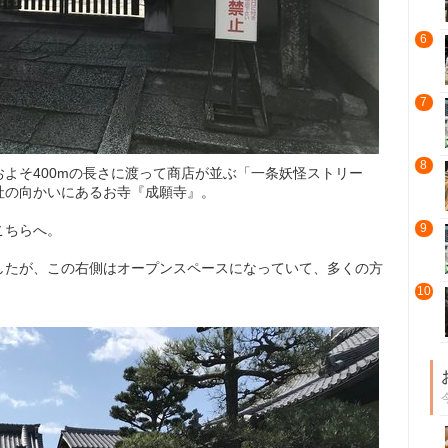
6
7
8
よそ400mの長さに渡って商店が並ぶ「一条妖怪ストリー
社の向かいにあるお寺『成願寺』。
9
こちらへ。
したが、この右側はオープンスペースになっていて、多くの方
10