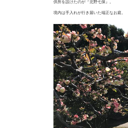
供所を設けたのが『北野七保』。
境内は手入れが行き届いた端正なお庭。