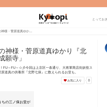
とってお
【京都ぶらり】学問の神様・菅原道真ゆかり『北野七保』のお堂も「成願寺」
の神様・菅原道真ゆかり『北
成願寺」
ersです！FU～FU～☆彡今回は上京区一条通り、大将軍商店街妖怪ス
菅原道真の供養所『北野七保』に数えられるお堂も。
0
お気に入り
うちの三ノ保お堂が