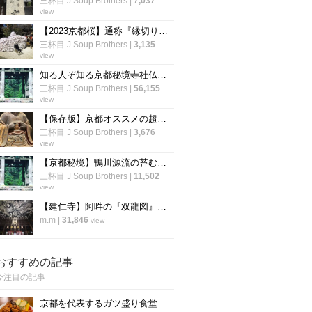
三杯目 J Soup Brothers
|
7,037
view
【2023京都桜】通称『縁切り神社』は行列必至☆参道の桜はまだつぼみ「安井金比羅宮」
三杯目 J Soup Brothers
|
3,135
view
知る人ぞ知る京都秘境寺社仏閣☆ジブリ映画モデル～“日本のピラミッド”禁足地【厳選６か所】
三杯目 J Soup Brothers
|
56,155
view
【保存版】京都オススメの超マニアック仏像☆開胸から釈迦顔～口から小仏像【厳選５件】
三杯目 J Soup Brothers
|
3,676
view
【京都秘境】鴨川源流の苔むした霊場☆ジブリ映画『もののけ姫』モデル寺院「志明院」
三杯目 J Soup Brothers
|
11,502
view
【建仁寺】阿吽の『双龍図』は圧巻の迫力！一見の価値あり♪【京都 祇園】
m.m
|
31,846
view
おすすめの記事
今注目の記事
京都を代表するガツ盛り食堂「ハイライト」の名物メニュー”唐揚げ”の作り方