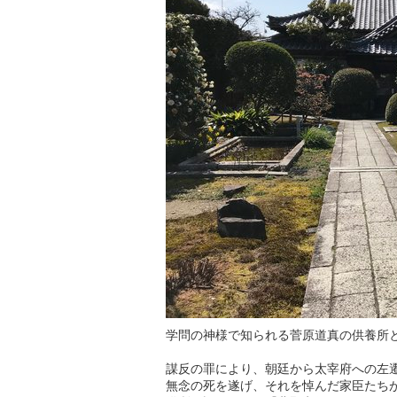
学問の神様で知られる菅原道真の供養所
謀反の罪により、朝廷から太宰府への左遷
無念の死を遂げ、それを悼んだ家臣たち