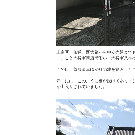
上京区一条通。西大路から中立売通までお
ト」こと大将軍商店街沿い、大将軍八神
この日、菅原道真ゆかりの地を巡ろうと
寺門には、このように柵が設けてありま
が出入りされていました。