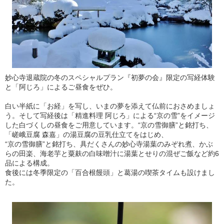
妙心寺退蔵院の冬のスペシャルプラン『初夢の会』限定の写経体験
と「阿じろ」によるご昼食をぜひ。
白い半紙に「お経」を写し、いまの夢を添えて仏前におさめましょ
う。そして写経後は「精進料理 阿じろ」による“京の雪”をイメージ
した白づくしの昼食をご用意しています。“京の雪御膳”と銘打ち、
「嵯峨豆腐 森嘉」の湯豆腐の豆乳仕立てをはじめ、
“京の雪御膳”と銘打ち、具だくさんの妙心寺湯葉のみぞれ煮、かぶ
らの田楽、海老芋と粟麸の白味噌汁に湯葉とせりの混ぜご飯など約6
品による構成。
食後には冬季限定の「百合根饅頭」と葛湯の喫茶タイムも設けまし
た。