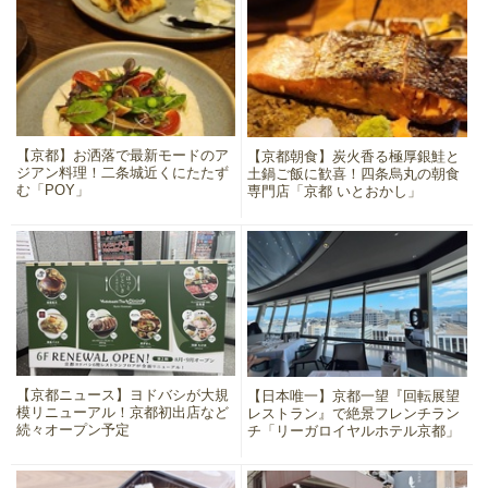
【京都】お洒落で最新モードのア
【京都朝食】炭火香る極厚銀鮭と
ジアン料理！二条城近くにたたず
土鍋ご飯に歓喜！四条烏丸の朝食
む「POY」
専門店「京都 いとおかし」
【京都ニュース】ヨドバシが大規
【日本唯一】京都一望『回転展望
模リニューアル！京都初出店など
レストラン』で絶景フレンチラン
続々オープン予定
チ「リーガロイヤルホテル京都」