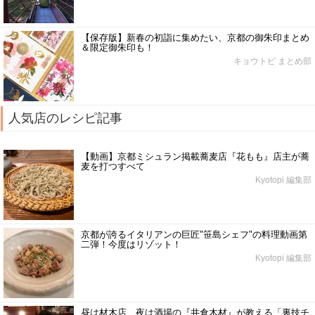
【保存版】新春の初詣に集めたい、京都の御朱印まとめ
＆限定御朱印も！
キョウトピ まとめ部
人気店のレシピ記事
【動画】京都ミシュラン掲載蕎麦店『花もも』店主が蕎
麦を打つすべて
Kyotopi 編集部
京都が誇るイタリアンの巨匠"笹島シェフ"の料理動画第
二弾！今度はリゾット！
Kyotopi 編集部
昼は材木店、夜は酒場の『井倉木材』が教える「裏技チ