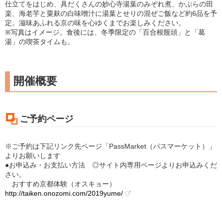
仕立てをはじめ、具だくさんの妙心寺湯葉のみぞれ煮、かぶらの田
楽、海老芋と粟麸の白味噌汁に湯葉とせりの混ぜご飯など約6品を予
定。滋味あふれる京の味を心ゆくまでお楽しみください。
※写真はイメージ。食後には、冬季限定の「百合根饅頭」と「葛
湯」の喫茶タイムも。
開催概要
ご予約ページ
※ご予約は下記リンク先ページ「PassMarket（パスマーケット）」
よりお願いします
●お申込み・お支払い方法 ◎サイト内専用ページよりお申込みくだ
さい。
おすすめ京都体験（オスキョー）​
http://taiken.onozomi.com/2019yume/