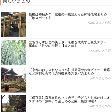
楽しいまとめ
最後は神頼み？！京都の一風変わった神社仏閣まとめ
【珍スポット】
Kyotopi まとめ部
立ち尽くすほどの美しさ！京都を代表する観光スポット
嵐山の「竹林の小径」【まとめ】
Kyotopiカメラ部
【京都のおしゃれなスタバ】川床席やお寺ビュー、畳席
など京都ならではの特徴あるスタバのまとめ
Kyotopi まとめ部
【保存版】京都在住のママ必見！子どもとお出かけにオ
ススメの「無料」で楽しめる公園・施設10選！
Kyotopi まとめ部