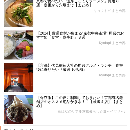
京都で食べたい「濃厚こってりラーメン」厳選８
店！定番から穴場まで【まとめ】
キョウトピ まとめ部
【2024】厳選食材が集まる"京都中央市場" 周辺のお
すすめ「食堂・食事処」８選
Kyotopi まとめ部
【京都】伏見稲荷大社の周辺グルメ・ランチ 参拝
後に寄りたい『厳選 10店舗』
Kyotopi まとめ部
【保存版】この夏に制覇しておきたい！京都有名老
舗店のオススメ絶品かき氷！！【厳選４店】【まと
め】
豆はなのリアル京都暮らし☆ヨ～イヤサ～♪