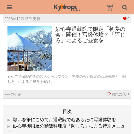
2018年12月17日 更新
0
妙心寺退蔵院で限定「初夢の
会」開催！写経体験と「阿じ
ろ」によるご昼食を
妙心寺退蔵院の冬のスペシャルプラン『初夢の会』限定の写経体験と「阿
じろ」によるご昼食をぜひ。
のぞみ
お気に入り
目次
願いを筆にこめて。退蔵院で心あらたに写経体験を
妙心寺御用達の精進料理店「阿じろ」による特別メニュ
ー