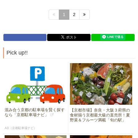
1
2
Pick up!!
混み合う京都の駐車場を賢く探す
【京都市場】奈良・大阪３府県の
なら「京都駐車場ナビ」
食材揃う京都最大級の直売所！夏
野菜＆フルーツ満載「旬の駅」
AD（京都駐車場ナビ）