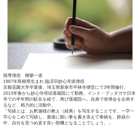
指導僧侶 柳樂一道
1987年島根県生まれ 臨済宗妙心寺派僧侶
京都花園大学卒業後、埼玉県新座市平林寺僧堂にて3年間修行。
2013年春から妙心寺塔頭退蔵院にて勤務。インド・ブッダガヤ日本
寺での半年間の駐在を経て、再び退蔵院へ。自身で坐禅会を企画す
るなど、精力的に活動中。
「写経とは、お釈迦様の教え（経典）を写生することです。一字一
字心をこめて写経し、最後に願い事を書き添えて奉納を。静寂の
中、自分を見つめ直す良い契機となることでしょう。」