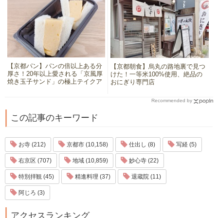
【京都パン】パンの倍以上ある分
【京都朝食】烏丸の路地裏で見つ
厚さ！20年以上愛される「京風厚
けた！一等米100%使用、絶品の
焼き玉子サンド」の極上テイクア
おにぎり専門店
ウト
Recommended by
この記事のキーワード
お寺 (212)
京都市 (10,158)
仕出し (8)
写経 (5)
右京区 (707)
地域 (10,859)
妙心寺 (22)
特別拝観 (45)
精進料理 (37)
退蔵院 (11)
阿じろ (3)
アクセスランキング