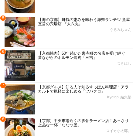
5
【海の京都】舞鶴の恵みを味わう海鮮ランチ♡ 魚屋
直営の穴場店 『大六丸』
ぐるみちゃん
6
【京都焼肉】60年続いた裏寺町の名店を受け継ぐ
昔ながらのホルモン焼肉「三吉」
つきはし
7
【京都グルメ】知る人ぞ知るすっぽん料理店！アラ
カルトで気軽に楽しめる「ツバクロ」
Kyotopi 編集部
8
【京都】中央市場近くの豚骨ラーメン店！あっさり
上品な一杯「ななつ屋」
スイカ小太郎。