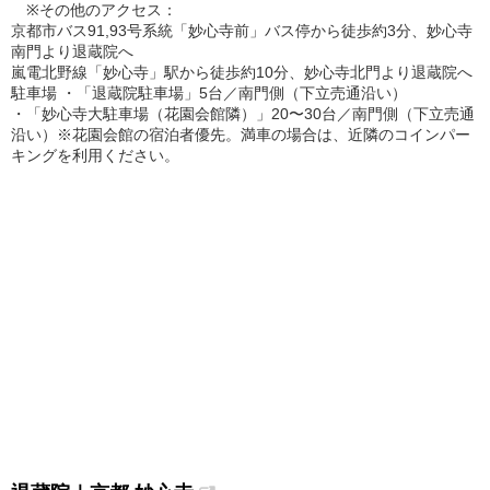
※その他のアクセス：
京都市バス91,93号系統「妙心寺前」バス停から徒歩約3分、妙心寺
南門より退蔵院へ
嵐電北野線「妙心寺」駅から徒歩約10分、妙心寺北門より退蔵院へ
駐車場 ・「退蔵院駐車場」5台／南門側（下立売通沿い）
・「妙心寺大駐車場（花園会館隣）」20〜30台／南門側（下立売通
沿い）※花園会館の宿泊者優先。満車の場合は、近隣のコインパー
キングを利用ください。