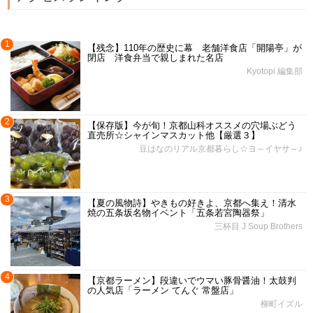
1
【残念】110年の歴史に幕 老舗洋食店「開陽亭」が
閉店 洋食弁当で親しまれた名店
Kyotopi 編集部
2
【保存版】今が旬！京都山科オススメの穴場ぶどう
直売所☆シャインマスカット他【厳選３】
豆はなのリアル京都暮らし☆ヨ～イヤサ～♪
3
【夏の風物詩】やきもの好きよ、京都へ集え！清水
焼の五条坂名物イベント「五条若宮陶器祭」
三杯目 J Soup Brothers
4
【京都ラーメン】段違いでウマい豚骨醤油！太鼓判
の人気店「ラーメン てんぐ 常盤店」
柳町イズル