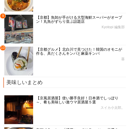
9
【京都】魚卸が手がける大型海鮮スーパーがオープ
ン！丸魚がずらり並ぶ話題店
Kyotopi 編集部
10
【京都グルメ】北白川で見つけた！韓国のオモニが
作る、具だくさんキンパと麻薬キンパ
葵
美味しいまとめ
【京風居酒屋】使い勝手良好！日本酒でしっぽり
～、肴も美味しい激ウマ居酒屋５選
スイカ小太郎。