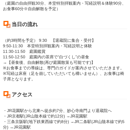
（庭園の自由拝観30分、本堂特別拝観案内・写経説明＆体験90分、
お食事60分※自由解散を予定）
当日の流れ
（約3時間を予定） 9:30 【退蔵院に集合・受付】
9:50-11:30 本堂特別拝観案内・写経説明と体験
11:30-11:50 庭園鑑賞
11:50-12:50 庭園内の茶席で“白づくし”の昼食
→【昼食後、自由解散(再び庭園散策も可能です)】
※お食事までの導線は、専門のガイドが案内させていただきます。
※写経は床座（足を崩していただいても構いません）、お食事は椅
子席となります。
アクセス
・JR花園駅から北東へ徒歩約7分、妙心寺南門より退蔵院へ
・JR京都駅(JR山陰本線で約12分) →JR花園駅
・三条京阪駅(地下鉄東西線で約8分) →JR二条駅(JR山陰本線で約5
分) →JR花園駅