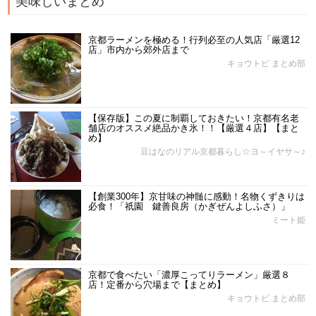
美味しいまとめ
京都ラーメンを極める！行列必至の人気店「厳選12
店」市内から郊外店まで
キョウトピ まとめ部
【保存版】この夏に制覇しておきたい！京都有名老
舗店のオススメ絶品かき氷！！【厳選４店】【まと
め】
豆はなのリアル京都暮らし☆ヨ～イヤサ～♪
【創業300年】京甘味の神髄に感動！名物くずきりは
必食！「祇園 鍵善良房（かぎぜんよしふさ）」
ミート姫
京都で食べたい「濃厚こってりラーメン」厳選８
店！定番から穴場まで【まとめ】
キョウトピ まとめ部