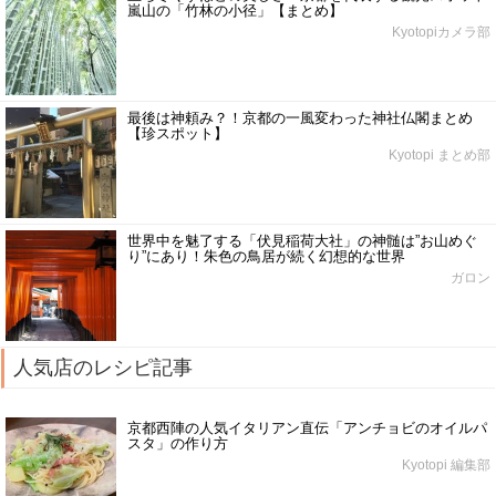
嵐山の「竹林の小径」【まとめ】
Kyotopiカメラ部
最後は神頼み？！京都の一風変わった神社仏閣まとめ
【珍スポット】
Kyotopi まとめ部
世界中を魅了する「伏見稲荷大社」の神髄は”お山めぐ
り”にあり！朱色の鳥居が続く幻想的な世界
ガロン
人気店のレシピ記事
京都西陣の人気イタリアン直伝「アンチョビのオイルパ
スタ」の作り方
Kyotopi 編集部