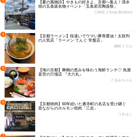
3
【夏の風物詩】やきもの好きよ、京都へ集え！清水
焼の五条坂名物イベント「五条若宮陶器祭」
三杯目 J Soup Brothers
4
【京都ラーメン】段違いでウマい豚骨醤油！太鼓判
の人気店「ラーメン てんぐ 常盤店」
柳町イズル
5
【海の京都】舞鶴の恵みを味わう海鮮ランチ♡ 魚屋
直営の穴場店 『大六丸』
ぐるみちゃん
6
【京都焼肉】60年続いた裏寺町の名店を受け継ぐ
昔ながらのホルモン焼肉「三吉」
つきはし
7