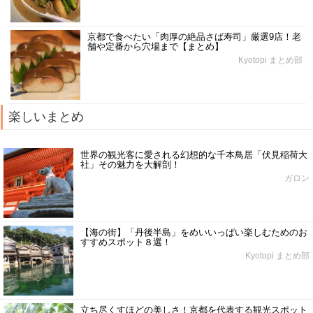
京都で食べたい「肉厚の絶品さば寿司」厳選9店！老
舗や定番から穴場まで【まとめ】
Kyotopi まとめ部
楽しいまとめ
世界の観光客に愛される幻想的な千本鳥居「伏見稲荷大
社」その魅力を大解剖！
ガロン
【海の街】「丹後半島」をめいいっぱい楽しむためのお
すすめスポット８選！
Kyotopi まとめ部
立ち尽くすほどの美しさ！京都を代表する観光スポット