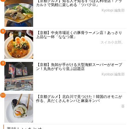
【京都グルメ】知る人ぞ知るすっぽん料理店！アラ
カルトで気軽に楽しめる「ツバクロ」
Kyotopi 編集部
8
【京都】中央市場近くの豚骨ラーメン店！あっさり
上品な一杯「ななつ屋」
スイカ小太郎。
9
【京都】魚卸が手がける大型海鮮スーパーがオープ
ン！丸魚がずらり並ぶ話題店
Kyotopi 編集部
10
【京都グルメ】北白川で見つけた！韓国のオモニが
作る、具だくさんキンパと麻薬キンパ
葵