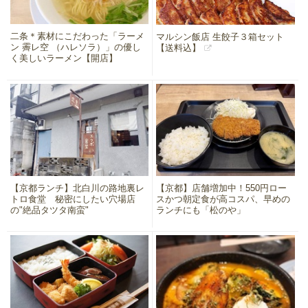
二条＊素材にこだわった「ラーメ
マルシン飯店 生餃子３箱セット
ン 霽レ空 （ハレソラ）」の優し
【送料込】
く美しいラーメン【開店】
【京都ランチ】北白川の路地裏レ
【京都】店舗増加中！550円ロー
トロ食堂 秘密にしたい穴場店
スかつ朝定食が高コスパ、早めの
の"絶品タツタ南蛮"
ランチにも「松のや」