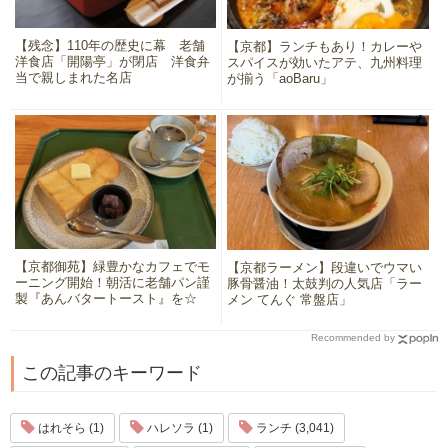
【残念】110年の歴史に幕 老舗
【京都】ランチもあり！カレーや
洋食店「開陽亭」が閉店 洋食弁
スパイスが効いたアテ、九州料理
当で親しまれた名店
が揃う「aoBaru」
【京都御苑】緑豊かなカフェでモ
【京都ラーメン】段違いでウマい
ーニング開始！朝活に老舗パン謹
豚骨醤油！太鼓判の人気店「ラー
製『あんバタートースト』を☆
メン てんぐ 常盤店」
Recommended by
この記事のキーワード
はれそら (1)
ハレソラ (1)
ランチ (3,041)