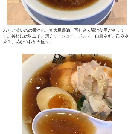
わりと濃いめの醤油色。丸大豆醤油、再仕込み醤油使用だそうで
す。具材には味玉子、鶏チャーシュー、メンマ、白髪ネギ、刻み水
菜？、花かつおが天盛り。