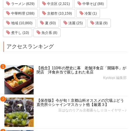
ラーメン (629)
中京区 (2,321)
中華そば (88)
中華料理 (288)
京都市 (10,159)
冷製 (1)
地域 (10,860)
夏 (93)
淡麗 (25)
清湯 (9)
煮干し (10)
魚介系 (8)
アクセスランキング
1
【残念】110年の歴史に幕 老舗洋食店「開陽亭」が
閉店 洋食弁当で親しまれた名店
Kyotopi 編集部
2
【保存版】今が旬！京都山科オススメの穴場ぶどう
直売所☆シャインマスカット他【厳選３】
豆はなのリアル京都暮らし☆ヨ～イヤサ～♪