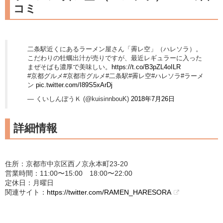
コミ
二条駅近くにあるラーメン屋さん「霽レ空」（ハレソラ）。
こだわりの牡蠣出汁が売りですが、最近レギュラーに入った
まぜそばも濃厚で美味しい。
https://t.co/B3pZL4oILR
#京都グルメ#京都市グルメ#二条駅#霽レ空#ハレソラ#ラーメ
ン
pic.twitter.com/I89S5xArDj
— くいしんぼうＫ (@kuisinnbouK)
2018年7月26日
詳細情報
住所：京都市中京区西ノ京永本町23-20
営業時間：11:00〜15:00 18:00〜22:00
定休日：月曜日
関連サイト：
https://twitter.com/RAMEN_HARESORA