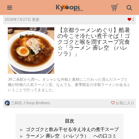
2018年7月27日 更新
2
【京都ラーメンめぐり】酷暑
の今こそ冷たい煮干そば！ゴ
クゴクと喉を潤すスープ完食
☆「ラーメン 霽レ空 （ハレ
ソラ）」
JR二条駅から西へ。オシャレな外観と素材にこだわった澄んだスープと
麺が特徴の人気ラーメン店。なんでも、夏季限定の冷製ラーメンがあると
いうことで行ってきました。
三杯目 J Soup Brothers
お気に入り
目次
ゴクゴクと飲み干せる冷え冷えの煮干スープ
ラーメン 霽レ空 （ハレソラ） への口コミ