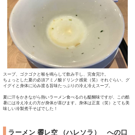
スープ、ゴクゴクと喉を鳴らして飲み干し、完食完汁。
ちょっとした夏の必須アミノ酸ドリンク感覚（笑）それぐらい、グ
イグイと身体に沁み渡る旨味たっぷりの冷え冷えスープ。
夏に汗をかきながら熱いラーメン食べるのも醍醐味ですが、この酷
暑には冷え冷えの方が身体が喜びます。身体は正直（笑）とても美
味しい冷製煮干そばでした！
ラーメン 霽レ空 （ハレソラ） への口