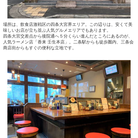
場所は、飲食店激戦区の四条大宮界エリア。この辺りは、安くて美
味しいお店が立ち並ぶ人気グルメエリアでもあります。
四条大宮交差点から後院通へ５分くらい進んだところにあるのが、
人気ラーメン店「香来 壬生本店」。二条駅からも徒歩圏内、三条会
商店街からもすぐの便利な立地です。