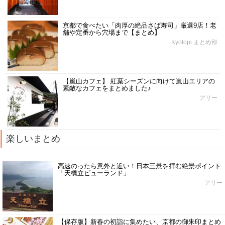
京都で食べたい「肉厚の絶品さば寿司」厳選9店！老
舗や定番から穴場まで【まとめ】
Kyotopi まとめ部
【嵐山カフェ】 紅葉シーズンに向けて嵐山エリアの
素敵なカフェをまとめました♪
アリー
楽しいまとめ
高速のったら意外と近い！日本三景を拝む絶景ポイント
「天橋立ビューランド」
アリー
【保存版】新春の初詣に集めたい、京都の御朱印まとめ