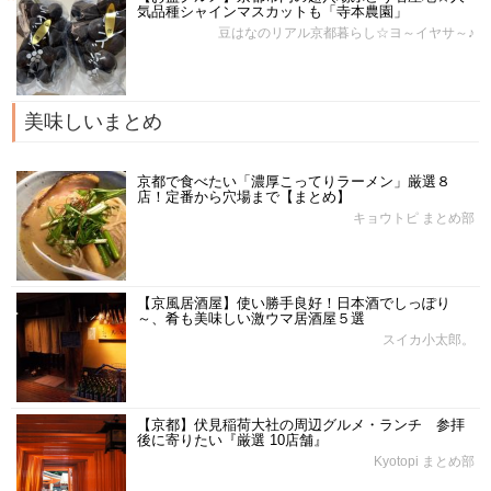
気品種シャインマスカットも「寺本農園」
豆はなのリアル京都暮らし☆ヨ～イヤサ～♪
美味しいまとめ
京都で食べたい「濃厚こってりラーメン」厳選８
店！定番から穴場まで【まとめ】
キョウトピ まとめ部
【京風居酒屋】使い勝手良好！日本酒でしっぽり
～、肴も美味しい激ウマ居酒屋５選
スイカ小太郎。
【京都】伏見稲荷大社の周辺グルメ・ランチ 参拝
後に寄りたい『厳選 10店舗』
Kyotopi まとめ部