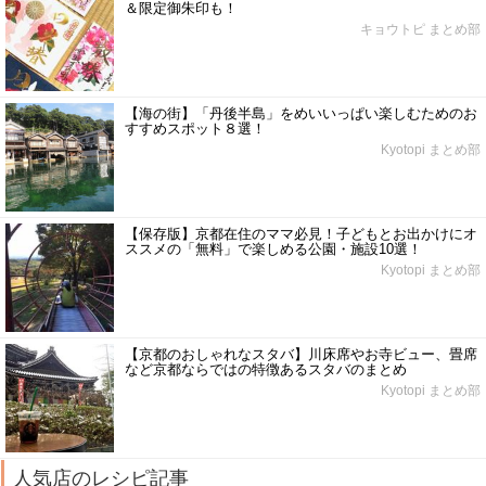
＆限定御朱印も！
キョウトピ まとめ部
【海の街】「丹後半島」をめいいっぱい楽しむためのお
すすめスポット８選！
Kyotopi まとめ部
【保存版】京都在住のママ必見！子どもとお出かけにオ
ススメの「無料」で楽しめる公園・施設10選！
Kyotopi まとめ部
【京都のおしゃれなスタバ】川床席やお寺ビュー、畳席
など京都ならではの特徴あるスタバのまとめ
Kyotopi まとめ部
人気店のレシピ記事