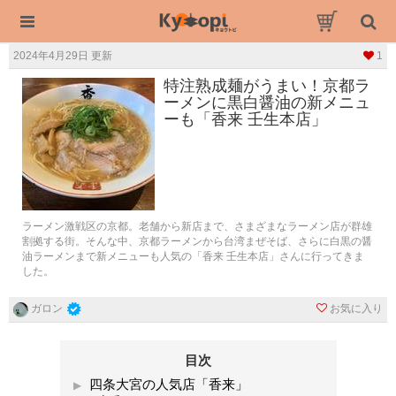
2024年4月29日 更新
1
特注熟成麺がうまい！京都ラ
ーメンに黒白醤油の新メニュ
ーも「香来 壬生本店」
ラーメン激戦区の京都。老舗から新店まで、さまざまなラーメン店が群雄
割拠する街。そんな中、京都ラーメンから台湾まぜそば、さらに白黒の醤
油ラーメンまで新メニューも人気の「香来 壬生本店」さんに行ってきま
した。
お気に入り
ガロン
目次
四条大宮の人気店「香来」