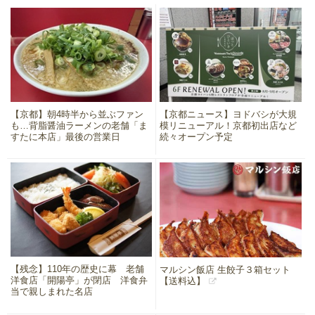
【京都】朝4時半から並ぶファン
【京都ニュース】ヨドバシが大規
も…背脂醤油ラーメンの老舗「ま
模リニューアル！京都初出店など
すたに本店」最後の営業日
続々オープン予定
【残念】110年の歴史に幕 老舗
マルシン飯店 生餃子３箱セット
洋食店「開陽亭」が閉店 洋食弁
【送料込】
当で親しまれた名店