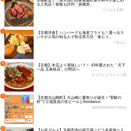
京都駅近く！炭火焼の自家菜園野菜や和牛が楽しめ
る人気店！朝食も評判「炭棲堂」
スイカ小太郎。
7
【京都洋食】ハンバーグも海老フライも！選べるラ
ンチが人気の知る人ぞ知る実力店「食らう」
つきはし
8
【京都】本店より美味しい？！ 43年愛された「天下
一品 五条桂店」が閉店へ
キョウトピラーメン部
9
【京都大山崎町】大山崎に夏祭りが誕生！“実験の
村”で工場直送の生ビールとBondance
kyotonisiyama hotsuu
10
【お盆グルメ】京都市内の超穴場ぶどう名産地☆人