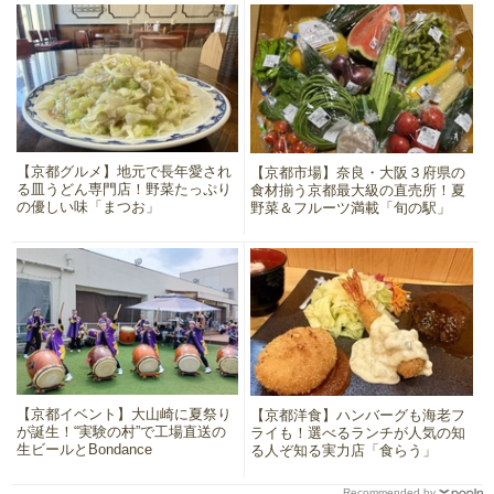
【京都グルメ】地元で長年愛され
【京都市場】奈良・大阪３府県の
る皿うどん専門店！野菜たっぷり
食材揃う京都最大級の直売所！夏
の優しい味「まつお」
野菜＆フルーツ満載「旬の駅」
【京都イベント】大山崎に夏祭り
【京都洋食】ハンバーグも海老フ
が誕生！“実験の村”で工場直送の
ライも！選べるランチが人気の知
生ビールとBondance
る人ぞ知る実力店「食らう」
Recommended by