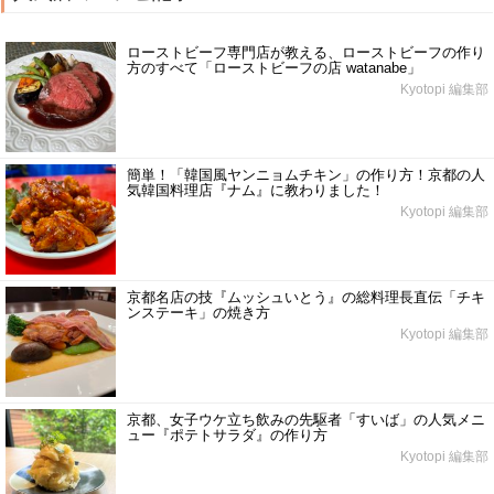
ローストビーフ専門店が教える、ローストビーフの作り
方のすべて「ローストビーフの店 watanabe」
Kyotopi 編集部
簡単！「韓国風ヤンニョムチキン」の作り方！京都の人
気韓国料理店『ナム』に教わりました！
Kyotopi 編集部
京都名店の技『ムッシュいとう』の総料理長直伝「チキ
ンステーキ」の焼き方
Kyotopi 編集部
京都、女子ウケ立ち飲みの先駆者「すいば」の人気メニ
ュー『ポテトサラダ』の作り方
Kyotopi 編集部