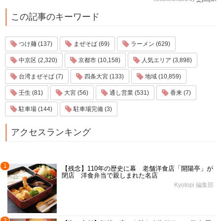
この記事のキーワード
つけ麺 (137)
まぜそば (69)
ラーメン (629)
中京区 (2,320)
京都市 (10,158)
人気エリア (3,898)
台湾まぜそば (7)
四条大宮 (133)
地域 (10,859)
壬生 (81)
大宮 (56)
通し営業 (531)
香来 (7)
駐車場 (144)
駐車場完備 (3)
アクセスランキング
1
【残念】110年の歴史に幕 老舗洋食店「開陽亭」が
閉店 洋食弁当で親しまれた名店
Kyotopi 編集部
2