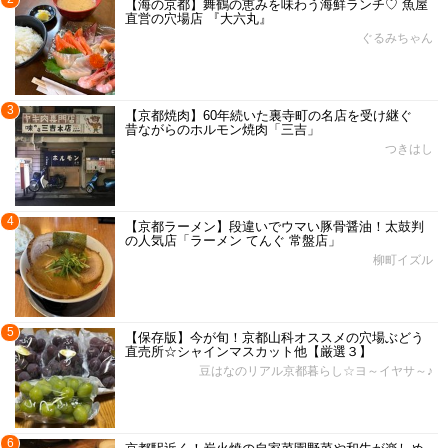
【海の京都】舞鶴の恵みを味わう海鮮ランチ♡ 魚屋
直営の穴場店 『大六丸』
ぐるみちゃん
3
【京都焼肉】60年続いた裏寺町の名店を受け継ぐ
昔ながらのホルモン焼肉「三吉」
つきはし
4
【京都ラーメン】段違いでウマい豚骨醤油！太鼓判
の人気店「ラーメン てんぐ 常盤店」
柳町イズル
5
【保存版】今が旬！京都山科オススメの穴場ぶどう
直売所☆シャインマスカット他【厳選３】
豆はなのリアル京都暮らし☆ヨ～イヤサ～♪
6