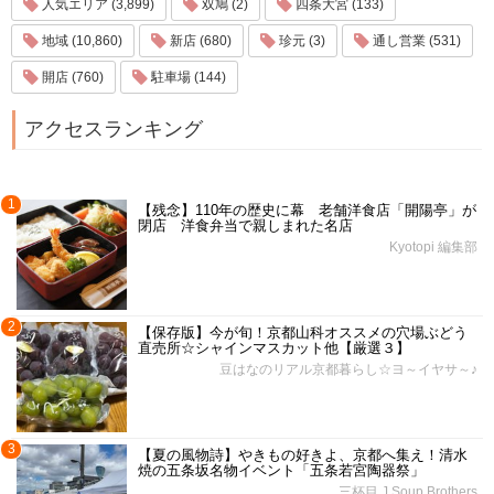
人気エリア (3,899)
双鳩 (2)
四条大宮 (133)
地域 (10,860)
新店 (680)
珍元 (3)
通し営業 (531)
開店 (760)
駐車場 (144)
アクセスランキング
1
【残念】110年の歴史に幕 老舗洋食店「開陽亭」が
閉店 洋食弁当で親しまれた名店
Kyotopi 編集部
2
【保存版】今が旬！京都山科オススメの穴場ぶどう
直売所☆シャインマスカット他【厳選３】
豆はなのリアル京都暮らし☆ヨ～イヤサ～♪
3
【夏の風物詩】やきもの好きよ、京都へ集え！清水
焼の五条坂名物イベント「五条若宮陶器祭」
三杯目 J Soup Brothers