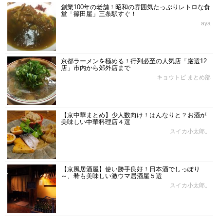
創業100年の老舗！昭和の雰囲気たっぷりレトロな食
堂「篠田屋」三条駅すぐ！
aya
京都ラーメンを極める！行列必至の人気店「厳選12
店」市内から郊外店まで
キョウトピ まとめ部
【京中華まとめ】少人数向け！はんなりと？お酒が
美味しい中華料理店４選
スイカ小太郎。
【京風居酒屋】使い勝手良好！日本酒でしっぽり
～、肴も美味しい激ウマ居酒屋５選
スイカ小太郎。