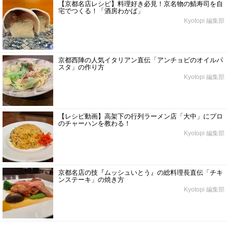
【京都名店レシピ】料理好き必見！京名物の鯖寿司を自
宅でつくる！「酒房わかば」
Kyotopi 編集部
京都西陣の人気イタリアン直伝「アンチョビのオイルパ
スタ」の作り方
Kyotopi 編集部
【レシピ動画】高架下の行列ラーメン店「大中」にプロ
のチャーハンを教わる！
Kyotopi 編集部
京都名店の技『ムッシュいとう』の総料理長直伝「チキ
ンステーキ」の焼き方
Kyotopi 編集部