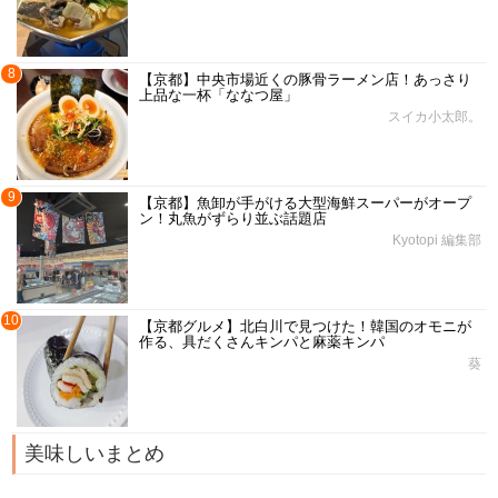
8
【京都】中央市場近くの豚骨ラーメン店！あっさり
上品な一杯「ななつ屋」
スイカ小太郎。
9
【京都】魚卸が手がける大型海鮮スーパーがオープ
ン！丸魚がずらり並ぶ話題店
Kyotopi 編集部
10
【京都グルメ】北白川で見つけた！韓国のオモニが
作る、具だくさんキンパと麻薬キンパ
葵
美味しいまとめ