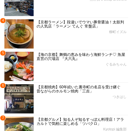
4
【京都ラーメン】段違いでウマい豚骨醤油！太鼓判
の人気店「ラーメン てんぐ 常盤店」
柳町イズル
5
【海の京都】舞鶴の恵みを味わう海鮮ランチ♡ 魚屋
直営の穴場店 『大六丸』
ぐるみちゃん
6
【京都焼肉】60年続いた裏寺町の名店を受け継ぐ
昔ながらのホルモン焼肉「三吉」
つきはし
7
【京都グルメ】知る人ぞ知るすっぽん料理店！アラ
カルトで気軽に楽しめる「ツバクロ」
Kyotopi 編集部