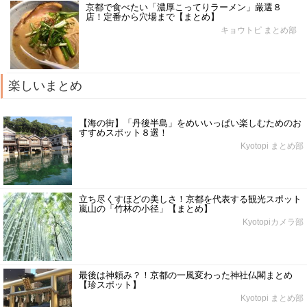
京都で食べたい「濃厚こってりラーメン」厳選８
店！定番から穴場まで【まとめ】
キョウトピ まとめ部
楽しいまとめ
【海の街】「丹後半島」をめいいっぱい楽しむためのお
すすめスポット８選！
Kyotopi まとめ部
立ち尽くすほどの美しさ！京都を代表する観光スポット
嵐山の「竹林の小径」【まとめ】
Kyotopiカメラ部
最後は神頼み？！京都の一風変わった神社仏閣まとめ
【珍スポット】
Kyotopi まとめ部