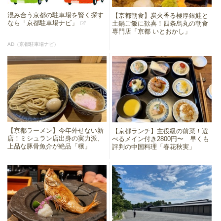
混み合う京都の駐車場を賢く探す
【京都朝食】炭火香る極厚銀鮭と
なら「京都駐車場ナビ」
土鍋ご飯に歓喜！四条烏丸の朝食
専門店「京都 いとおかし」
AD（京都駐車場ナビ）
【京都ラーメン】今年外せない新
【京都ランチ】主役級の前菜！選
店！ミシュラン店出身の実力派、
べるメイン付き2800円〜 早くも
上品な豚骨魚介が絶品「穣」
評判の中国料理「春花秋実」