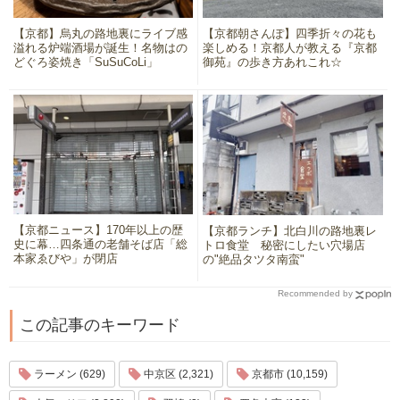
【京都】烏丸の路地裏にライブ感
【京都朝さんぽ】四季折々の花も
溢れる炉端酒場が誕生！名物はの
楽しめる！京都人が教える『京都
どぐろ姿焼き「SuSuCoLi」
御苑』の歩き方あれこれ☆
【京都ニュース】170年以上の歴
【京都ランチ】北白川の路地裏レ
史に幕…四条通の老舗そば店「総
トロ食堂 秘密にしたい穴場店
本家ゑびや」が閉店
の"絶品タツタ南蛮"
Recommended by
この記事のキーワード
ラーメン (629)
中京区 (2,321)
京都市 (10,159)