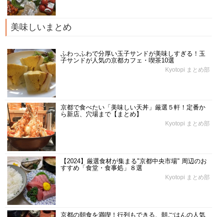
美味しいまとめ
ふわっふわで分厚い玉子サンドが美味しすぎる！玉
子サンドが人気の京都カフェ・喫茶10選
Kyotopi まとめ部
京都で食べたい「美味しい天丼」厳選５軒！定番か
ら新店、穴場まで【まとめ】
Kyotopi まとめ部
【2024】厳選食材が集まる"京都中央市場" 周辺のお
すすめ「食堂・食事処」８選
Kyotopi まとめ部
京都の朝食を満喫！行列もできる、朝ごはんの人気