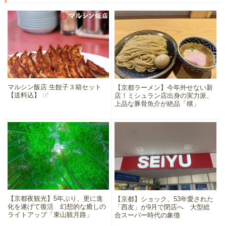
マルシン飯店 生餃子３箱セット
【京都ラーメン】今年外せない新
【送料込】
店！ミシュラン店出身の実力派、
上品な豚骨魚介が絶品「穣」
【京都夜観光】5年ぶり、更に進
【京都】ショック、53年愛された
化を遂げて復活 幻想的な癒しの
「西友」が9月で閉店へ 大型総
ライトアップ「東山観月路」
合スーパー時代の象徴