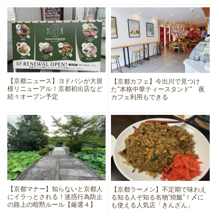
【京都ニュース】ヨドバシが大規
【京都カフェ】今出川で見つけ
模リニューアル！京都初出店など
た"本格中華ティースタンド" 夜
続々オープン予定
カフェ利用もできる
【京都マナー】知らないと京都人
【京都ラーメン】不定期で味わえ
にイラっとされる！迷惑行為防止
る知る人ぞ知る名物”焼飯”！〆に
の路上の暗黙ルール【厳選４】
も使える人気店「きんざん」