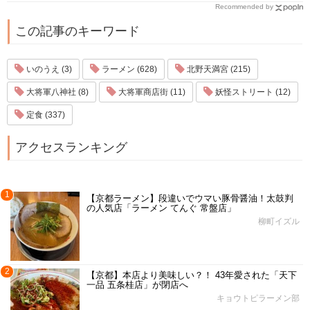
Recommended by
この記事のキーワード
いのうえ (3)
ラーメン (628)
北野天満宮 (215)
大将軍八神社 (8)
大将軍商店街 (11)
妖怪ストリート (12)
定食 (337)
アクセスランキング
1
【京都ラーメン】段違いでウマい豚骨醤油！太鼓判
の人気店「ラーメン てんぐ 常盤店」
柳町イズル
2
【京都】本店より美味しい？！ 43年愛された「天下
一品 五条桂店」が閉店へ
キョウトピラーメン部