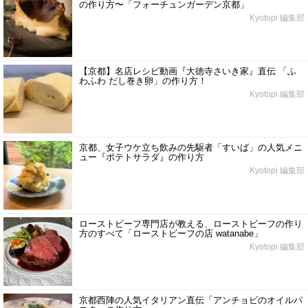
の作り方〜「フォーチュンガーデン京都」
Kyotopi 編集部
【京都】名店レシピ動画『大徳寺さいき家』直伝 「ふ
わふわ だし巻き卵」の作り方！
Kyotopi 編集部
京都、女子ウケ立ち飲みの先駆者「すいば」の人気メニ
ュー『ポテトサラダ』の作り方
Kyotopi 編集部
ローストビーフ専門店が教える、ローストビーフの作り
方のすべて「ローストビーフの店 watanabe」
Kyotopi 編集部
京都西陣の人気イタリアン直伝「アンチョビのオイルパ