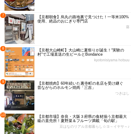
7
【京都朝食】烏丸の路地裏で見つけた！一等米100%
使用、絶品のおにぎり専門店
葵
8
【京都大山崎町】大山崎に夏祭りが誕生！“実験の
村”で工場直送の生ビールとBondance
kyotonisiyama hotsuu
9
【京都焼肉】60年続いた裏寺町の名店を受け継ぐ
昔ながらのホルモン焼肉「三吉」
つきはし
10
【京都市場】奈良・大阪３府県の食材揃う京都最大
級の直売所！夏野菜＆フルーツ満載「旬の駅」
豆はなのリアル京都暮らし☆ヨ～イヤサ～♪