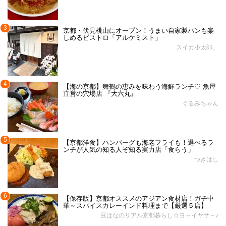
3
京都・伏見桃山にオープン！うまい自家製パンも楽
しめるビストロ「アルケミスト」
スイカ小太郎。
4
【海の京都】舞鶴の恵みを味わう海鮮ランチ♡ 魚屋
直営の穴場店 『大六丸』
ぐるみちゃん
5
【京都洋食】ハンバーグも海老フライも！選べるラ
ンチが人気の知る人ぞ知る実力店「食らう」
つきはし
6
【保存版】京都オススメのアジアン食材店！ガチ中
華～スパイスカレーインド料理まで【厳選５店】
豆はなのリアル京都暮らし☆ヨ～イヤサ～♪