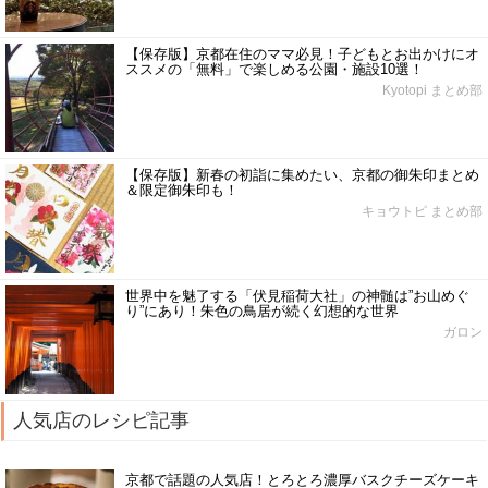
【保存版】京都在住のママ必見！子どもとお出かけにオ
ススメの「無料」で楽しめる公園・施設10選！
Kyotopi まとめ部
【保存版】新春の初詣に集めたい、京都の御朱印まとめ
＆限定御朱印も！
キョウトピ まとめ部
世界中を魅了する「伏見稲荷大社」の神髄は”お山めぐ
り”にあり！朱色の鳥居が続く幻想的な世界
ガロン
人気店のレシピ記事
京都で話題の人気店！とろとろ濃厚バスクチーズケーキ