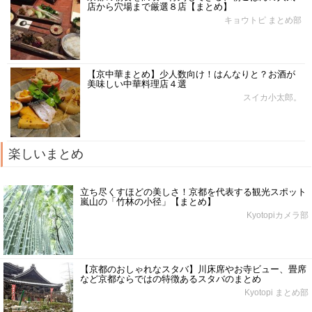
店から穴場まで厳選８店【まとめ】
キョウトピ まとめ部
【京中華まとめ】少人数向け！はんなりと？お酒が
美味しい中華料理店４選
スイカ小太郎。
楽しいまとめ
立ち尽くすほどの美しさ！京都を代表する観光スポット
嵐山の「竹林の小径」【まとめ】
Kyotopiカメラ部
【京都のおしゃれなスタバ】川床席やお寺ビュー、畳席
など京都ならではの特徴あるスタバのまとめ
Kyotopi まとめ部