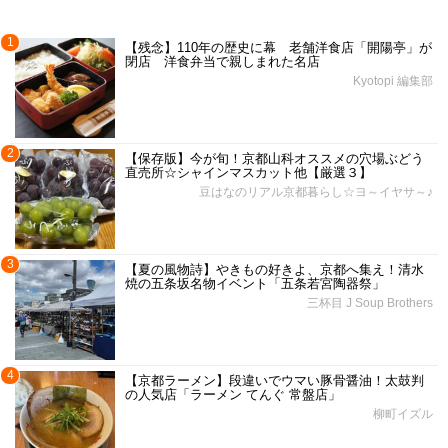
1
【残念】110年の歴史に幕 老舗洋食店「開陽亭」が
閉店 洋食弁当で親しまれた名店
Kyotopi 編集部
2
【保存版】今が旬！京都山科オススメの穴場ぶどう
直売所☆シャインマスカット他【厳選３】
豆はなのリアル京都暮らし☆ヨ～イヤサ～♪
3
【夏の風物詩】やきもの好きよ、京都へ集え！清水
焼の五条坂名物イベント「五条若宮陶器祭」
三杯目 J Soup Brothers
4
【京都ラーメン】段違いでウマい豚骨醤油！太鼓判
の人気店「ラーメン てんぐ 常盤店」
柳町イズル