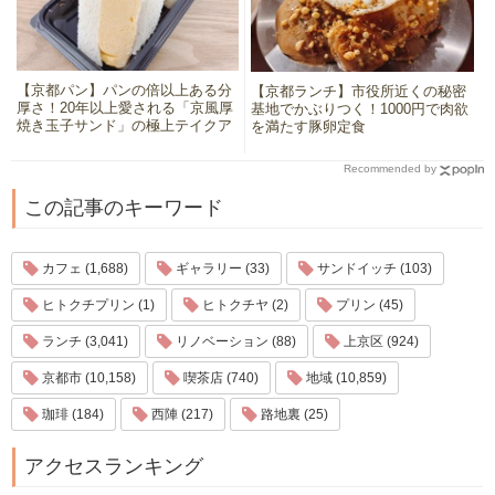
【京都パン】パンの倍以上ある分
【京都ランチ】市役所近くの秘密
厚さ！20年以上愛される「京風厚
基地でかぶりつく！1000円で肉欲
焼き玉子サンド」の極上テイクア
を満たす豚卵定食
ウト
Recommended by
この記事のキーワード
カフェ (1,688)
ギャラリー (33)
サンドイッチ (103)
ヒトクチプリン (1)
ヒトクチヤ (2)
プリン (45)
ランチ (3,041)
リノベーション (88)
上京区 (924)
京都市 (10,158)
喫茶店 (740)
地域 (10,859)
珈琲 (184)
西陣 (217)
路地裏 (25)
アクセスランキング