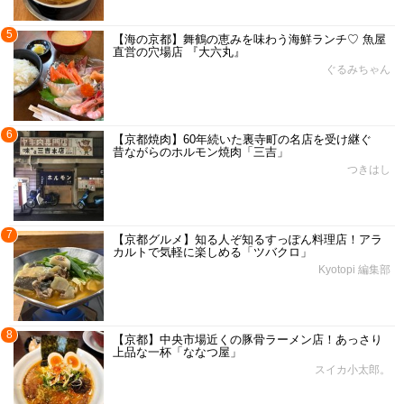
5
【海の京都】舞鶴の恵みを味わう海鮮ランチ♡ 魚屋
直営の穴場店 『大六丸』
ぐるみちゃん
6
【京都焼肉】60年続いた裏寺町の名店を受け継ぐ
昔ながらのホルモン焼肉「三吉」
つきはし
7
【京都グルメ】知る人ぞ知るすっぽん料理店！アラ
カルトで気軽に楽しめる「ツバクロ」
Kyotopi 編集部
8
【京都】中央市場近くの豚骨ラーメン店！あっさり
上品な一杯「ななつ屋」
スイカ小太郎。