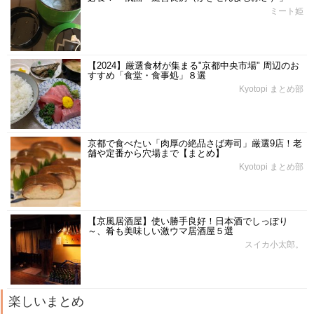
ミート姫
【2024】厳選食材が集まる"京都中央市場" 周辺のお
すすめ「食堂・食事処」８選
Kyotopi まとめ部
京都で食べたい「肉厚の絶品さば寿司」厳選9店！老
舗や定番から穴場まで【まとめ】
Kyotopi まとめ部
【京風居酒屋】使い勝手良好！日本酒でしっぽり
～、肴も美味しい激ウマ居酒屋５選
スイカ小太郎。
楽しいまとめ