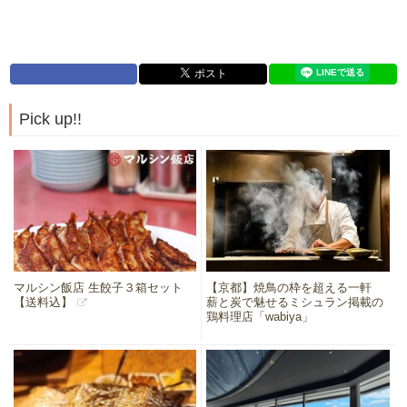
Pick up!!
マルシン飯店 生餃子３箱セット
【京都】焼鳥の枠を超える一軒
【送料込】
薪と炭で魅せるミシュラン掲載の
鶏料理店「wabiya」