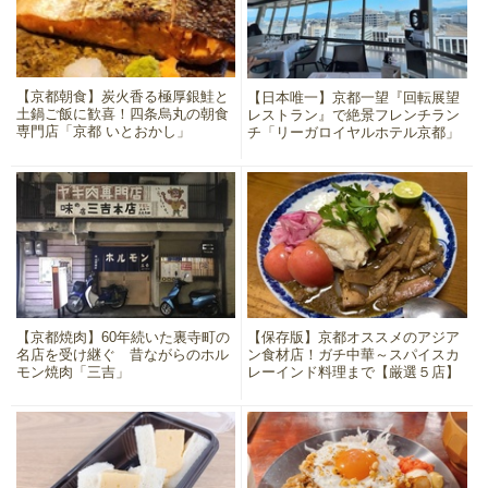
【京都朝食】炭火香る極厚銀鮭と
【日本唯一】京都一望『回転展望
土鍋ご飯に歓喜！四条烏丸の朝食
レストラン』で絶景フレンチラン
専門店「京都 いとおかし」
チ「リーガロイヤルホテル京都」
【京都焼肉】60年続いた裏寺町の
【保存版】京都オススメのアジア
名店を受け継ぐ 昔ながらのホル
ン食材店！ガチ中華～スパイスカ
モン焼肉「三吉」
レーインド料理まで【厳選５店】