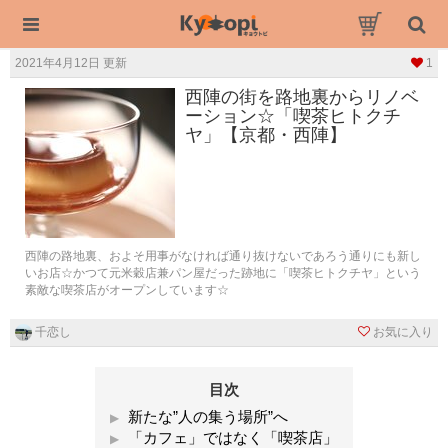
2021年4月12日 更新
1
西陣の街を路地裏からリノベ
ーション☆「喫茶ヒトクチ
ヤ」【京都・西陣】
西陣の路地裏、およそ用事がなければ通り抜けないであろう通りにも新し
いお店☆かつて元米穀店兼パン屋だった跡地に「喫茶ヒトクチヤ」という
素敵な喫茶店がオープンしています☆
千恋し
お気に入り
目次
新たな”人の集う場所”へ
「カフェ」ではなく「喫茶店」