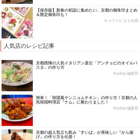
【保存版】新春の初詣に集めたい、京都の御朱印まとめ
＆限定御朱印も！
キョウトピ まとめ部
人気店のレシピ記事
京都西陣の人気イタリアン直伝「アンチョビのオイルパ
スタ」の作り方
Kyotopi 編集部
簡単！「韓国風ヤンニョムチキン」の作り方！京都の人
気韓国料理店『ナム』に教わりました！
Kyotopi 編集部
京都の超人気立ち飲み「すいば」が美味しい『から揚
げ』の作り方を伝授！