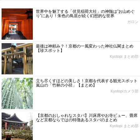
世界中を魅了する「伏見稲荷大社」の神髄は”お山めぐ
り”にあり！朱色の鳥居が続く幻想的な世界
ガロン
最後は神頼み？！京都の一風変わった神社仏閣まとめ
【珍スポット】
Kyotopi まとめ部
立ち尽くすほどの美しさ！京都を代表する観光スポット
嵐山の「竹林の小径」【まとめ】
Kyotopiカメラ部
【京都のおしゃれなスタバ】川床席やお寺ビュー、畳席
など京都ならではの特徴あるスタバのまとめ
Kyotopi まとめ部