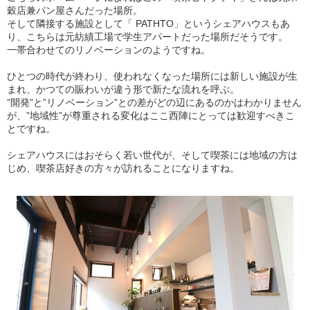
穀店兼パン屋さんだった場所。
そして隣接する施設として「 PATHTO」というシェアハウスもあ
り、こちらは元紡績工場で学生アパートだった場所だそうです。
一帯合わせてのリノベーションのようですね。
ひとつの時代が終わり、使われなくなった場所には新しい施設が生
まれ、かつての賑わいが違う形で新たな流れを呼ぶ。
”開発”と”リノベーション”との差がどの辺にあるのかはわかりません
が、”地域性”が尊重される変化はここ西陣にとっては歓迎すべきこ
とですね。
シェアハウスにはおそらく若い世代が、そして喫茶には地域の方は
じめ、喫茶店好きの方々が訪れることになりますね。