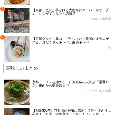
9
【京都】魚卸が手がける大型海鮮スーパーがオープ
ン！丸魚がずらり並ぶ話題店
Kyotopi 編集部
10
【京都グルメ】北白川で見つけた！韓国のオモニが
作る、具だくさんキンパと麻薬キンパ
葵
美味しいまとめ
京都ラーメンを極める！行列必至の人気店「厳選12
店」市内から郊外店まで
キョウトピ まとめ部
【創業300年】京甘味の神髄に感動！名物くずきりは
必食！「祇園 鍵善良房（かぎぜんよしふさ）」