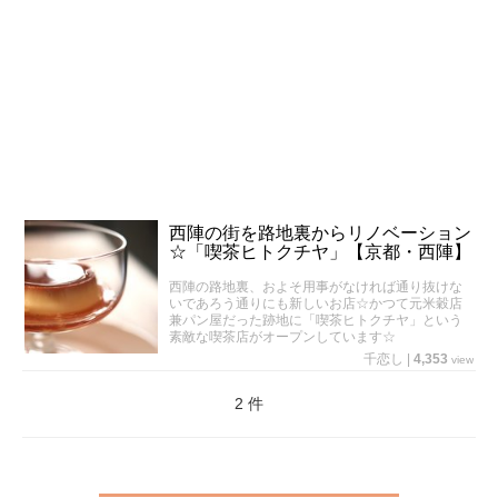
西陣の街を路地裏からリノベーション
☆「喫茶ヒトクチヤ」【京都・西陣】
西陣の路地裏、およそ用事がなければ通り抜けな
いであろう通りにも新しいお店☆かつて元米穀店
兼パン屋だった跡地に「喫茶ヒトクチヤ」という
素敵な喫茶店がオープンしています☆
千恋し
|
4,353
view
2 件