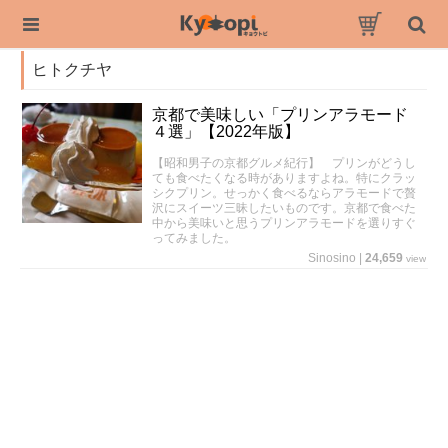
ヒトクチヤ
京都で美味しい「プリンアラモード
４選」【2022年版】
【昭和男子の京都グルメ紀行】 プリンがどうし
ても食べたくなる時がありますよね。特にクラッ
シクプリン。せっかく食べるならアラモードで贅
沢にスイーツ三昧したいものです。京都で食べた
中から美味いと思うプリンアラモードを選りすぐ
ってみました。
Sinosino
|
24,659
view