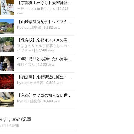
【京都夏山めぐり】愛宕神社『火廼要慎』札でおなじみの霊山！毎年恒例『千日詣』準備も着々と☆「愛宕山」
三杯目 J Soup Brothers
|
14,429
view
【山崎蒸溜所見学】ウイスキー好きは必訪！レア山崎も試飲もできる！
Kyotopi 編集部
|
3,382
view
【保存版】京都オススメの開運占い！京都人御用達神社から有名鑑定士まで☆【5スポット】
豆はなのリアル京都暮らし☆ヨ～
イヤサ～♪
|
12,500
view
午年に是非とも訪れたい見学自由の厩舎「京都平安騎馬隊」
柳町イズル
|
1,120
view
【初公開】京都駅近に誕生！「チームラボ」の最新巨大アート空間を一足先に体験
Kyotopiカメラ部
|
9,582
view
【京都】マツコの知らない世界にも登場！ラーメンを支える老舗製麺所「麺屋棣鄂」に潜入
Kyotopi 編集部
|
4,440
view
おすすめの記事
今注目の記事