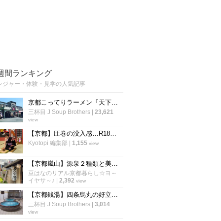
週間ランキング
レジャー・体験・見学の人気記事
京都こってりラーメン『天下一品』運営の温泉施設！丸一日過ごしたい岩盤浴「スパリゾート雄琴あがりゃんせ」
三杯目 J Soup Brothers
|
23,621
view
【京都】圧巻の没入感…R18ゾーンも登場！大人が楽しめるナイト営業も「太秦映画村」
Kyotopi 編集部
|
1,155
view
【京都嵐山】源泉２種類と美容アメニティ人気☆サウナ＆夏限定露天風呂も「さがの温泉天山の湯」
豆はなのリアル京都暮らし☆ヨ～
イヤサ～♪
|
2,392
view
【京都銭湯】四条烏丸の好立地！祇園祭合間にサッパリ一風呂☆サウナ＆露天風呂充実「白山湯」
三杯目 J Soup Brothers
|
3,014
view