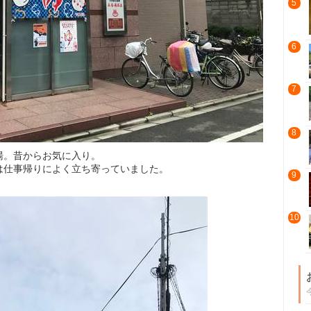
5
6
7
8
湯。昔からお気に入り。
は仕事帰りによく立ち寄っていました。
9
10