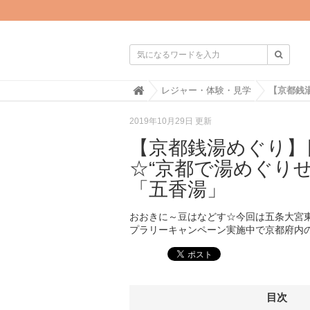

H
レジャー・体験・見学
o
m
2019年10月29日 更新
e
【京都銭湯めぐり】
☆“京都で湯めぐり
「五香湯」
おおきに～豆はなどす☆今回は五条大宮
プラリーキャンペーン実施中で京都府内
目次