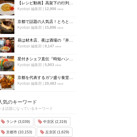
【レシピ動画】高架下の行列ラーメン店「大中」にプロのチャーハンを教わる！
Kyotopi 編集部
|
12,906
view
京都で話題の人気店！とろとろ濃厚バスクチーズケーキの作り方〜「フォーチュンガーデン京都」
Kyotopi 編集部
|
15,896
view
昼は材木店、夜は酒場の『井倉木材』が教える「裏技チャーハン（焼き飯）」の作り方！
Kyotopi 編集部
|
9,147
view
星付きシェフ直伝『時短ハンバーグ』の作り方！”合わせ調味料”が決め手！フランス料理「レーヌ デ プレ」
Kyotopi 編集部
|
5,903
view
京都を代表するガツ盛り食堂「ハイライト」の名物メニュー”唐揚げ”の作り方
Kyotopi 編集部
|
20,483
view
人気のキーワード
いま話題になっているキーワード
ランチ (3,039)
中京区 (2,319)
京都市 (10,153)
左京区 (1,629)