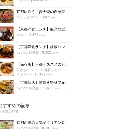
京都駅近く！炭火焼の自家菜園野菜や和牛が楽しめる人気店！朝食も評判「炭棲堂」
スイカ小太郎。
|
687
view
【京都洋食ランチ】観光地近くに佇む町の名店 ボリューミーな定食が評判！七条東山「里」
ガロン
|
8,471
view
【京都洋食ランチ】鉄板ハンバーグ健在！東山二条の人気店「イノツチ」が向かいに移転！
Kyotopi 編集部
|
9,322
view
【保存版】京都オススメのビストロ！ランチは行列必至店から予約必須店まで【厳選6店】
豆はなのリアル京都暮らし☆ヨ～
イヤサ～♪
|
15,122
view
【京都新店】窯焼き野菜フォカッチャが600円で食べ放題！五十棲系の新店が烏丸に
Kyotopi 編集部
|
11,611
view
おすすめの記事
今注目の記事
京都西陣の人気イタリアン直伝「アンチョビのオイルパスタ」の作り方
Kyotopi 編集部
|
8,701
view