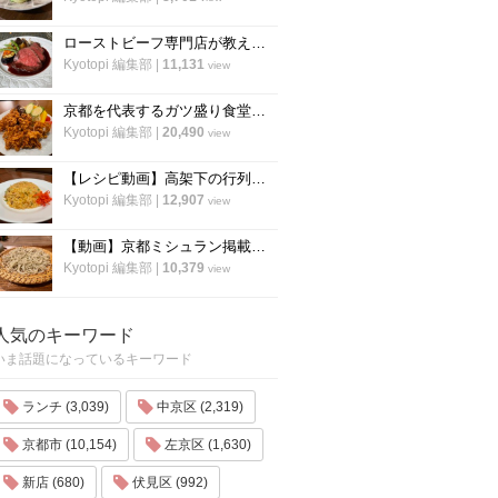
ローストビーフ専門店が教える、ローストビーフの作り方のすべて「ローストビーフの店 watanabe」
Kyotopi 編集部
|
11,131
view
京都を代表するガツ盛り食堂「ハイライト」の名物メニュー”唐揚げ”の作り方
Kyotopi 編集部
|
20,490
view
【レシピ動画】高架下の行列ラーメン店「大中」にプロのチャーハンを教わる！
Kyotopi 編集部
|
12,907
view
【動画】京都ミシュラン掲載蕎麦店『花もも』店主が蕎麦を打つすべて
Kyotopi 編集部
|
10,379
view
人気のキーワード
いま話題になっているキーワード
ランチ (3,039)
中京区 (2,319)
京都市 (10,154)
左京区 (1,630)
新店 (680)
伏見区 (992)