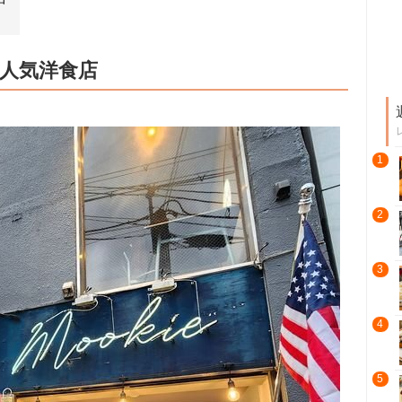
人気洋食店
1
2
3
4
5