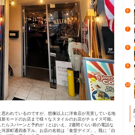
6
7
8
9
10
と思われているのですが、想像以上に洋食店が充実している地
最新モードのお店まで様々なスタイルのお店がチョイス可能。
したらスパーンと予約が（とはいえ、2週間ぐらい前の電話な
た河原町通四条下ル。お店の名前は「食堂デイズ」。既に「白