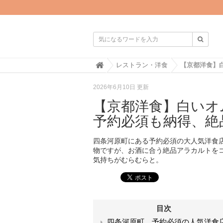

H
レストラン・洋食
o
m
2026年6月10日 更新
e
【京都洋食】白いオ
予約必須も納得、絶
四条河原町にある予約必須の大人気洋食
物ですが、お酒に合う絶品アラカルトを
気持ちがむらむらと。
目次
四条河原町、予約必須の人気洋食