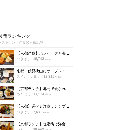
週間ランキング
レストラン・洋食の人気記事
【京都洋食】ハンバーグも海老フライも！選べるランチが人気の知る人ぞ知る実力店「食らう」
つきはし
|
18,743
view
京都・伏見桃山にオープン！うまい自家製パンも楽しめるビストロ「アルケミスト」
スイカ小太郎。
|
13,316
view
【京都ランチ】地元で愛される老舗洋食店！手作りの味をリーズナブルに「舟形」
つきはし
|
33,174
view
【京都】選べる洋食ランチプレートが人気！ご近所で愛される洋食バル「スロウフロウ」
つきはし
|
7,631
view
【京都ランチ】住宅街で洋食の新店を発見！満足度の高いプレートが評判「洋食堂nook」
つきはし
|
25,067
view