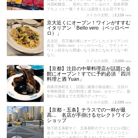
河原町醸造」。意外に空いているので、四条界隈
でちょっと一服！するには超使えるお店ですな。
スイカ小太郎。
|
2,116
view
京大近くにオープン！ワインがすすむ
イタリアン「Bello vero （ベッロベー
ロ）」
左京区、百万遍の東にオープンしたイタリアンの
新店「Bello vero （ベッロベーロ）」でディナー。
ワイン好きなら間違いなく好きになれそうな一軒
なり。
スイカ小太郎。
|
3,496
view
【京都】注目の中華料理店が話題に会
館にオープン！すでに予約必須「四川
料理と酒 Yuan」
四条河原町近く、話題に鍵屋小路会館に、注目の
中華料理店「四川料理と酒 Yuan」がオープン。最
初から最後まで大充実のディナーに。
スイカ小太郎。
|
2,590
view
【京都・五条】テラスでの一杯が最
高… 名店が手掛けるセレクトワイン
ショップ
地下鉄五条駅すぐ、五条新町のアトリエビル1階に
ある「カケル コモジノア」。フランスワインとシ
ャンパーニュを中心に扱うセレクトショップで、