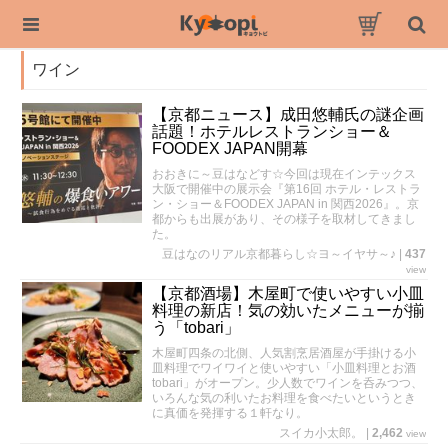
ワイン
【京都ニュース】成田悠輔氏の謎企画
話題！ホテルレストランショー＆
FOODEX JAPAN開幕
おおきに～豆はなどす☆今回は現在インテックス
大阪で開催中の展示会『第16回 ホテル・レストラ
ン・ショー＆FOODEX JAPAN in 関西2026』。京
都からも出展があり、その様子を取材してきまし
た。
豆はなのリアル京都暮らし☆ヨ～イヤサ～♪
|
437
view
【京都酒場】木屋町で使いやすい小皿
料理の新店！気の効いたメニューが揃
う「tobari」
木屋町四条の北側、人気割烹居酒屋が手掛ける小
皿料理でワイワイと使いやすい「小皿料理とお酒
tobari」がオープン。少人数でワインを呑みつつ、
いろんな気の利いたお料理を食べたいというとき
に真価を発揮する１軒なり。
スイカ小太郎。
|
2,462
view