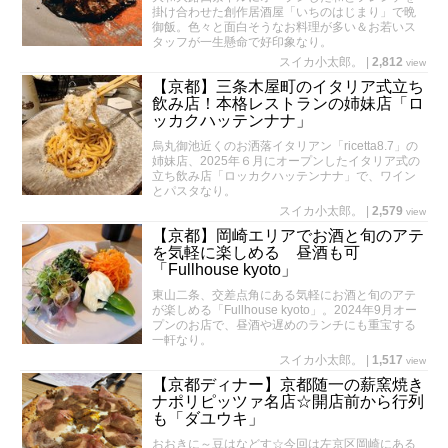
掛け合わせた創作居酒屋「いちのはじまり」で晩
御飯。色々と面白そうなお料理が多い＆お若いス
タッフが一生懸命で好印象なり。
スイカ小太郎。
|
2,812
view
【京都】三条木屋町のイタリア式立ち
飲み店！本格レストランの姉妹店「ロ
ッカクハッテンナナ」
烏丸御池近くのお洒落イタリアン「ricetta8.7」の
姉妹店、2025年６月にオープンしたイタリア式の
立ち飲み店「ロッカクハッテンナナ」で、ワイン
とパスタなり。
スイカ小太郎。
|
2,579
view
【京都】岡崎エリアでお酒と旬のアテ
を気軽に楽しめる 昼酒も可
「Fullhouse kyoto」
東山二条、交差点角にある気軽にお酒と旬のアテ
が楽しめる「Fullhouse kyoto」。2024年9月オー
プンのお店で、昼酒や遅めのランチにも重宝する
一軒なり。
スイカ小太郎。
|
1,517
view
【京都ディナー】京都随一の薪窯焼き
ナポリピッツァ名店☆開店前から行列
も「ダユウキ」
おおきに～豆はなどす☆今回は左京区岡崎にある