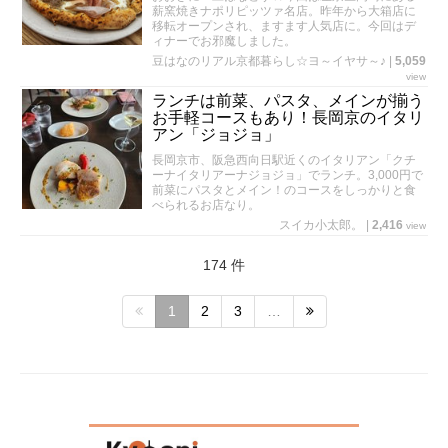
薪窯焼きナポリピッツァ名店。昨年から大箱店に
移転オープンされ、ますます人気店に。今回はデ
ィナーでお邪魔しました。
豆はなのリアル京都暮らし☆ヨ～イヤサ～♪
|
5,059
view
ランチは前菜、パスタ、メインが揃う
お手軽コースもあり！長岡京のイタリ
アン「ジョジョ」
長岡京市、阪急西向日駅近くのイタリアン「クチ
ーナイタリアーナジョジョ」でランチ。3,000円で
前菜にパスタとメイン！のコースをしっかりと食
べられるお店なり。
スイカ小太郎。
|
2,416
view
174 件
1
2
3
…