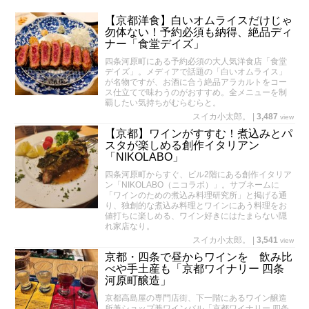
【京都洋食】白いオムライスだけじゃ
勿体ない！予約必須も納得、絶品ディ
ナー「食堂デイズ」
四条河原町にある予約必須の大人気洋食店「食堂
デイズ」。メディアで話題の「白いオムライス」
が名物ですが、お酒に合う絶品アラカルトをコー
ス仕立てで味わうのがおすすめ。全メニューを制
覇したい気持ちがむらむらと。
スイカ小太郎。
|
3,487
view
【京都】ワインがすすむ！煮込みとパ
スタが楽しめる創作イタリアン
「NIKOLABO」
四条河原町からすぐ、ビル2階にある創作イタリア
ン「NIKOLABO（ニコラボ）」。サブネームに
「ワインのための煮込み料理研究所」と掲げる通
り、独創的な煮込み料理とワインにあう料理をお
値打ちに楽しめる、ワイン好きにはたまらない隠
れ家店なり。
スイカ小太郎。
|
3,541
view
京都・四条で昼からワインを 飲み比
べや手土産も「京都ワイナリー 四条
河原町醸造」
京都高島屋の専門店街、下一階にあるワイン醸造
所兼ショップ兼ワインバル「京都ワイナリー 四条