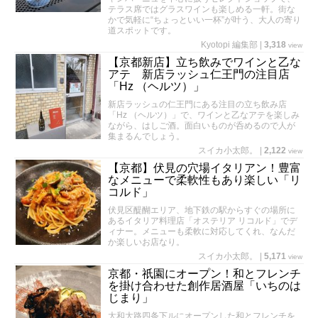
テラス席ではグラスワインも楽しめる一軒。街な
かで気軽に“ちょっといい一杯”が叶う、大人の寄り
道スポットです。
Kyotopi 編集部
|
3,318
view
【京都新店】立ち飲みでワインと乙な
アテ 新店ラッシュ仁王門の注目店
「Hz （ヘルツ）」
新店ラッシュの仁王門にある注目の立ち飲み店
「Hz （ヘルツ）」で、ワインと乙なアテを楽しみ
ながら、はしご酒。面白いものが呑めるので人が
集まるんでしょう。
スイカ小太郎。
|
2,122
view
【京都】伏見の穴場イタリアン！豊富
なメニューで柔軟性もあり楽しい「リ
コルド」
伏見区醍醐エリア、地下鉄の駅からすぐの場所に
あるイタリア料理店「オステリア リコルド」でデ
ィナー。メニューも柔軟に対応してくれ、なんだ
か楽しいお店なり。
スイカ小太郎。
|
5,171
view
京都・祇園にオープン！和とフレンチ
を掛け合わせた創作居酒屋「いちのは
じまり」
大和大路四条下ルにオープンした和とフレンチを