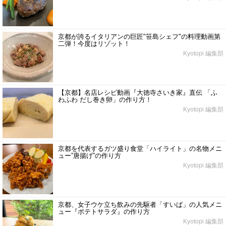
京都が誇るイタリアンの巨匠"笹島シェフ"の料理動画第
二弾！今度はリゾット！
Kyotopi 編集部
【京都】名店レシピ動画『大徳寺さいき家』直伝 「ふ
わふわ だし巻き卵」の作り方！
Kyotopi 編集部
京都を代表するガツ盛り食堂「ハイライト」の名物メニ
ュー”唐揚げ”の作り方
Kyotopi 編集部
京都、女子ウケ立ち飲みの先駆者「すいば」の人気メニ
ュー『ポテトサラダ』の作り方
Kyotopi 編集部