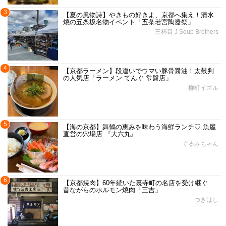
3
【夏の風物詩】やきもの好きよ、京都へ集え！清水
焼の五条坂名物イベント「五条若宮陶器祭」
三杯目 J Soup Brothers
4
【京都ラーメン】段違いでウマい豚骨醤油！太鼓判
の人気店「ラーメン てんぐ 常盤店」
柳町イズル
5
【海の京都】舞鶴の恵みを味わう海鮮ランチ♡ 魚屋
直営の穴場店 『大六丸』
ぐるみちゃん
6
【京都焼肉】60年続いた裏寺町の名店を受け継ぐ
昔ながらのホルモン焼肉「三吉」
つきはし