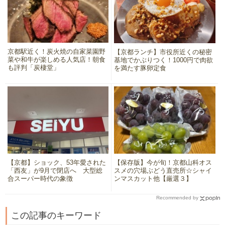
京都駅近く！炭火焼の自家菜園野
【京都ランチ】市役所近くの秘密
菜や和牛が楽しめる人気店！朝食
基地でかぶりつく！1000円で肉欲
も評判「炭棲堂」
を満たす豚卵定食
【京都】ショック、53年愛された
【保存版】今が旬！京都山科オス
「西友」が9月で閉店へ 大型総
スメの穴場ぶどう直売所☆シャイ
合スーパー時代の象徴
ンマスカット他【厳選３】
Recommended by
この記事のキーワード