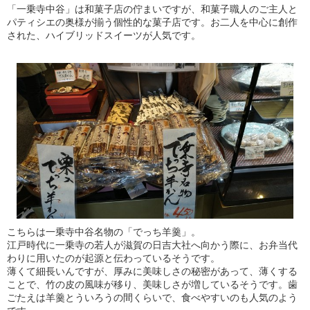
「一乗寺中谷」は和菓子店の佇まいですが、和菓子職人のご主人と
パティシエの奥様が揃う個性的な菓子店です。お二人を中心に創作
された、ハイブリッドスイーツが人気です。
こちらは一乗寺中谷名物の「でっち羊羹」。
江戸時代に一乗寺の若人が滋賀の日吉大社へ向かう際に、お弁当代
わりに用いたのが起源と伝わっているそうです。
薄くて細長いんですが、厚みに美味しさの秘密があって、薄くする
ことで、竹の皮の風味が移り、美味しさが増しているそうです。歯
ごたえは羊羹とういろうの間くらいで、食べやすいのも人気のよう