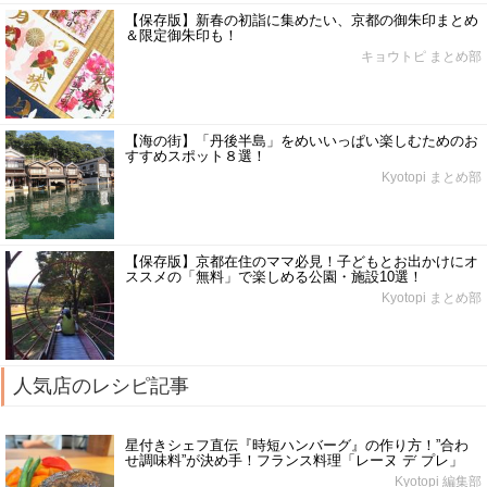
【保存版】新春の初詣に集めたい、京都の御朱印まとめ
＆限定御朱印も！
キョウトピ まとめ部
【海の街】「丹後半島」をめいいっぱい楽しむためのお
すすめスポット８選！
Kyotopi まとめ部
【保存版】京都在住のママ必見！子どもとお出かけにオ
ススメの「無料」で楽しめる公園・施設10選！
Kyotopi まとめ部
人気店のレシピ記事
星付きシェフ直伝『時短ハンバーグ』の作り方！”合わ
せ調味料”が決め手！フランス料理「レーヌ デ プレ」
Kyotopi 編集部