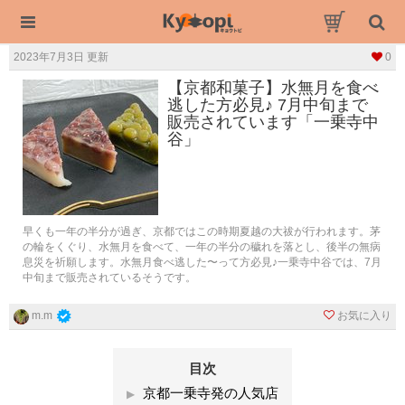
2023年7月3日 更新
0
【京都和菓子】水無月を食べ
逃した方必見♪ 7月中旬まで
販売されています「一乗寺中
谷」
早くも一年の半分が過ぎ、京都ではこの時期夏越の大祓が行われます。茅
の輪をくぐり、水無月を食べて、一年の半分の穢れを落とし、後半の無病
息災を祈願します。水無月食べ逃した〜って方必見♪一乗寺中谷では、7月
中旬まで販売されているそうです。
お気に入り
m.m
目次
京都一乗寺発の人気店