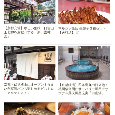
【京都穴場】珍しい狛猿 日吉山
マルシン飯店 生餃子３箱セット
王七神をお祀りする「新日吉神
【送料込】
宮」
京都・伏見桃山にオープン！うま
【京都銭湯】四条烏丸の好立地！
い自家製パンも楽しめるビストロ
祇園祭合間にサッパリ一風呂☆サ
「アルケミスト」
ウナ＆露天風呂充実「白山湯」