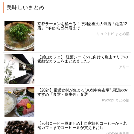
美味しいまとめ
京都ラーメンを極める！行列必至の人気店「厳選12
店」市内から郊外店まで
キョウトピ まとめ部
【嵐山カフェ】 紅葉シーズンに向けて嵐山エリアの
素敵なカフェをまとめました♪
アリー
【2024】厳選食材が集まる"京都中央市場" 周辺のお
すすめ「食堂・食事処」８選
Kyotopi まとめ部
【京都コーヒー豆まとめ】自家焙煎コーヒーから老
舗カフェまでコーヒー豆が買えるお店
Kyotopi 編集部