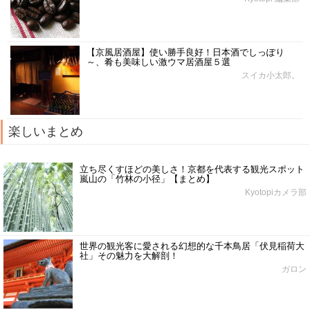
【京風居酒屋】使い勝手良好！日本酒でしっぽり
～、肴も美味しい激ウマ居酒屋５選
スイカ小太郎。
楽しいまとめ
立ち尽くすほどの美しさ！京都を代表する観光スポット
嵐山の「竹林の小径」【まとめ】
Kyotopiカメラ部
世界の観光客に愛される幻想的な千本鳥居「伏見稲荷大
社」その魅力を大解剖！
ガロン