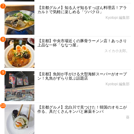
7
【京都グルメ】知る人ぞ知るすっぽん料理店！アラ
カルトで気軽に楽しめる「ツバクロ」
Kyotopi 編集部
8
【京都】中央市場近くの豚骨ラーメン店！あっさり
上品な一杯「ななつ屋」
スイカ小太郎。
9
【京都】魚卸が手がける大型海鮮スーパーがオープ
ン！丸魚がずらり並ぶ話題店
Kyotopi 編集部
10
【京都グルメ】北白川で見つけた！韓国のオモニが
作る、具だくさんキンパと麻薬キンパ
葵