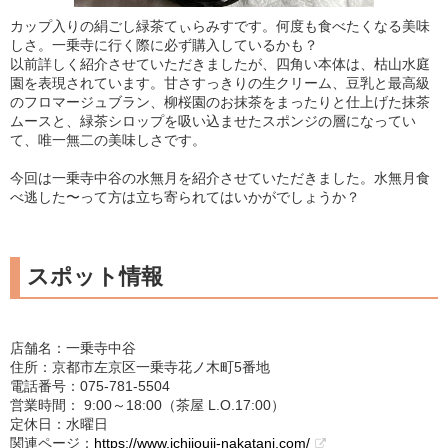
カップ入りの絹ごし緑茶てぃらみすです。何度も食べたくなる美味
しさ。一乗寺に行く際に必ず購入しているかも？
以前詳しく紹介させていただきましたが、四角い本体は、枯山水庭
園を表現されています。甘さすっきりの生クリーム、豆乳と最高級
のフロマージュブラン、柳桜園のお抹茶をまったりと仕上げた抹茶
ムースと、緑茶シロップを吸い込ませたスポンジの層になってい
て、唯一無二の美味しさです。
今回は一乗寺中谷の水無月を紹介させていただきました。水無月食
べ逃した〜って方は立ち寄られてはいかがでしょうか？
スポット情報
店舗名：一乗寺中谷
住所：京都市左京区一乗寺花ノ木町5番地
電話番号：075-781-5504
営業時間： 9:00～18:00（茶屋 L.O.17:00）
定休日：水曜日
関連ページ：
https://www.ichijouji-nakatani.com/