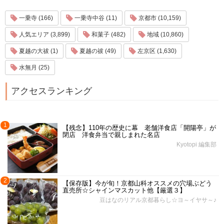
一乗寺 (166)
一乗寺中谷 (11)
京都市 (10,159)
人気エリア (3,899)
和菓子 (482)
地域 (10,860)
夏越の大祓 (1)
夏越の祓 (49)
左京区 (1,630)
水無月 (25)
アクセスランキング
1
【残念】110年の歴史に幕 老舗洋食店「開陽亭」が
閉店 洋食弁当で親しまれた名店
Kyotopi 編集部
2
【保存版】今が旬！京都山科オススメの穴場ぶどう
直売所☆シャインマスカット他【厳選３】
豆はなのリアル京都暮らし☆ヨ～イヤサ～♪