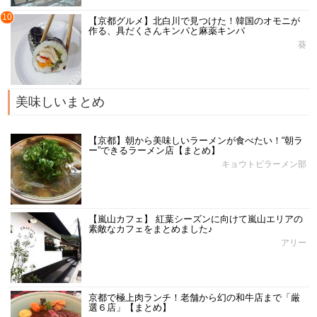
10
【京都グルメ】北白川で見つけた！韓国のオモニが
作る、具だくさんキンパと麻薬キンパ
葵
美味しいまとめ
【京都】朝から美味しいラーメンが食べたい！“朝ラ
ー”できるラーメン店【まとめ】
キョウトピラーメン部
【嵐山カフェ】 紅葉シーズンに向けて嵐山エリアの
素敵なカフェをまとめました♪
アリー
京都で極上肉ランチ！老舗から幻の和牛店まで「厳
選６店」【まとめ】