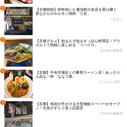
6
【京都焼肉】60年続いた裏寺町の名店を受け継ぐ
昔ながらのホルモン焼肉「三吉」
つきはし
7
【京都グルメ】知る人ぞ知るすっぽん料理店！アラ
カルトで気軽に楽しめる「ツバクロ」
Kyotopi 編集部
8
【京都】中央市場近くの豚骨ラーメン店！あっさり
上品な一杯「ななつ屋」
スイカ小太郎。
9
【京都】魚卸が手がける大型海鮮スーパーがオープ
ン！丸魚がずらり並ぶ話題店
Kyotopi 編集部