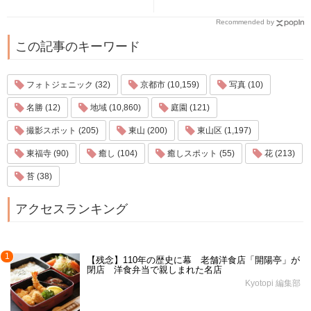
Recommended by
この記事のキーワード
フォトジェニック (32)
京都市 (10,159)
写真 (10)
名勝 (12)
地域 (10,860)
庭園 (121)
撮影スポット (205)
東山 (200)
東山区 (1,197)
東福寺 (90)
癒し (104)
癒しスポット (55)
花 (213)
苔 (38)
アクセスランキング
1
【残念】110年の歴史に幕 老舗洋食店「開陽亭」が
閉店 洋食弁当で親しまれた名店
Kyotopi 編集部