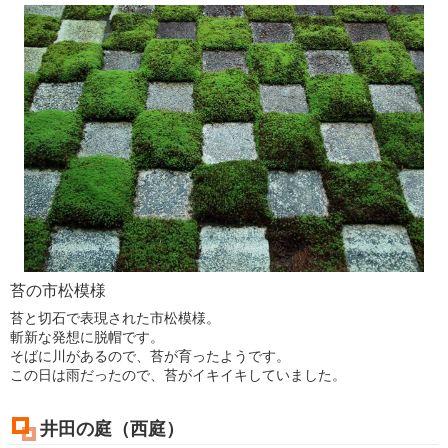
苔の市松模様
苔と切石で表現された市松模様。
斬新な発想に脱帽です。
そばに川があるので、苔が育ったようです。
この日は雨だったので、苔がイキイキしていました。
井田の庭（西庭）