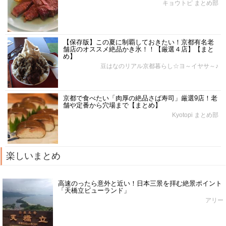
キョウトピ まとめ部
【保存版】この夏に制覇しておきたい！京都有名老
舗店のオススメ絶品かき氷！！【厳選４店】【まと
め】
豆はなのリアル京都暮らし☆ヨ～イヤサ～♪
京都で食べたい「肉厚の絶品さば寿司」厳選9店！老
舗や定番から穴場まで【まとめ】
Kyotopi まとめ部
楽しいまとめ
高速のったら意外と近い！日本三景を拝む絶景ポイント
「天橋立ビューランド」
アリー