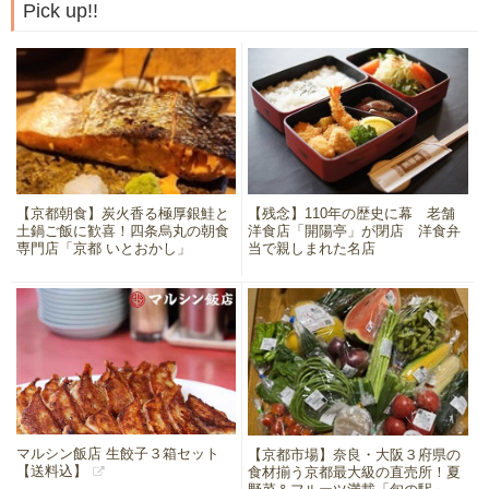
Pick up!!
【京都朝食】炭火香る極厚銀鮭と
【残念】110年の歴史に幕 老舗
土鍋ご飯に歓喜！四条烏丸の朝食
洋食店「開陽亭」が閉店 洋食弁
専門店「京都 いとおかし」
当で親しまれた名店
マルシン飯店 生餃子３箱セット
【京都市場】奈良・大阪３府県の
【送料込】
食材揃う京都最大級の直売所！夏