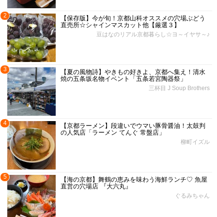
2
【保存版】今が旬！京都山科オススメの穴場ぶどう
直売所☆シャインマスカット他【厳選３】
豆はなのリアル京都暮らし☆ヨ～イヤサ～♪
3
【夏の風物詩】やきもの好きよ、京都へ集え！清水
焼の五条坂名物イベント「五条若宮陶器祭」
三杯目 J Soup Brothers
4
【京都ラーメン】段違いでウマい豚骨醤油！太鼓判
の人気店「ラーメン てんぐ 常盤店」
柳町イズル
5
【海の京都】舞鶴の恵みを味わう海鮮ランチ♡ 魚屋
直営の穴場店 『大六丸』
ぐるみちゃん