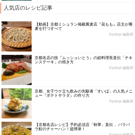
人気店のレシピ記事
【動画】京都ミシュラン掲載蕎麦店『花もも』店主が蕎
麦を打つすべて
Kyotopi 編集部
京都名店の技『ムッシュいとう』の総料理長直伝「チキ
ンステーキ」の焼き方
Kyotopi 編集部
京都、女子ウケ立ち飲みの先駆者「すいば」の人気メニ
ュー『ポテトサラダ』の作り方
Kyotopi 編集部
【京都名店レシピ】予約必須店「秋華」直伝 、パラパ
ラ鮭のチャーハン！超簡単！
Kyotopi 編集部