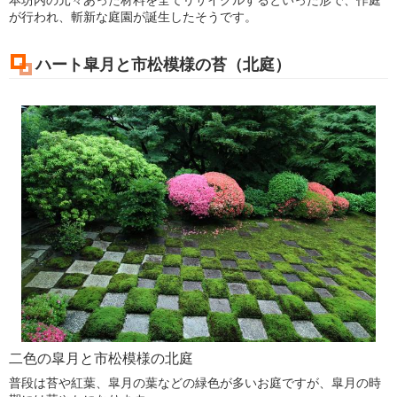
本坊内の元々あった材料を全てリサイクルするといった形で、作庭
が行われ、斬新な庭園が誕生したそうです。
ハート皐月と市松模様の苔（北庭）
二色の皐月と市松模様の北庭
普段は苔や紅葉、皐月の葉などの緑色が多いお庭ですが、皐月の時