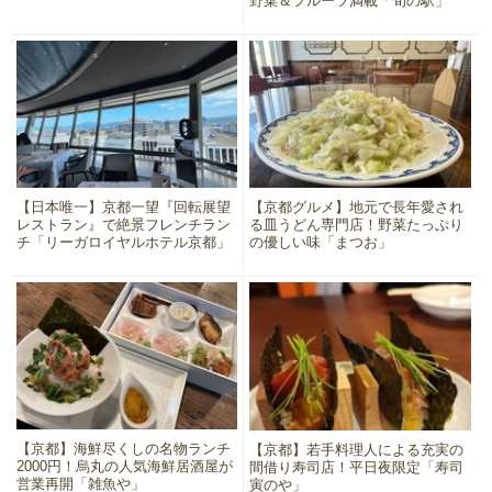
野菜＆フルーツ満載「旬の駅」
【日本唯一】京都一望『回転展望
【京都グルメ】地元で長年愛され
レストラン』で絶景フレンチラン
る皿うどん専門店！野菜たっぷり
チ「リーガロイヤルホテル京都」
の優しい味「まつお」
【京都】海鮮尽くしの名物ランチ
【京都】若手料理人による充実の
2000円！烏丸の人気海鮮居酒屋が
間借り寿司店！平日夜限定「寿司
営業再開「雑魚や」
寅のや」