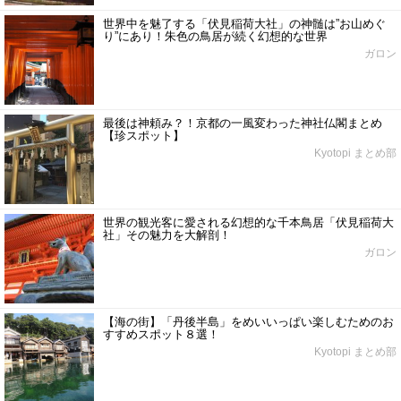
世界中を魅了する「伏見稲荷大社」の神髄は”お山めぐ
り”にあり！朱色の鳥居が続く幻想的な世界
ガロン
最後は神頼み？！京都の一風変わった神社仏閣まとめ
【珍スポット】
Kyotopi まとめ部
世界の観光客に愛される幻想的な千本鳥居「伏見稲荷大
社」その魅力を大解剖！
ガロン
【海の街】「丹後半島」をめいいっぱい楽しむためのお
すすめスポット８選！
Kyotopi まとめ部