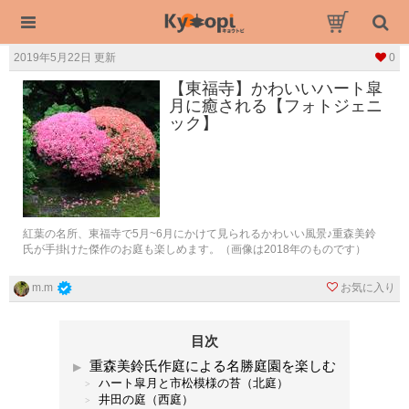
2019年5月22日 更新
0
【東福寺】かわいいハート皐
月に癒される【フォトジェニ
ック】
紅葉の名所、東福寺で5月~6月にかけて見られるかわいい風景♪重森美鈴
氏が手掛けた傑作のお庭も楽しめます。（画像は2018年のものです）
お気に入り
m.m
目次
重森美鈴氏作庭による名勝庭園を楽しむ
ハート皐月と市松模様の苔（北庭）
井田の庭（西庭）