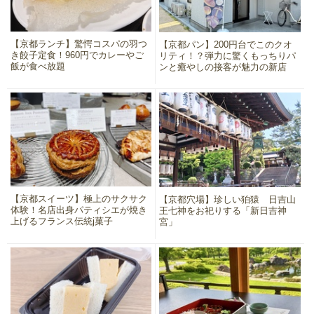
【京都ランチ】驚愕コスパの羽つ
【京都パン】200円台でこのクオ
き餃子定食！960円でカレーやご
リティ！？弾力に驚くもっちりパ
飯が食べ放題
ンと癒やしの接客が魅力の新店
【京都スイーツ】極上のサクサク
【京都穴場】珍しい狛猿 日吉山
体験！名店出身パティシエが焼き
王七神をお祀りする「新日吉神
上げるフランス伝統j菓子
宮」