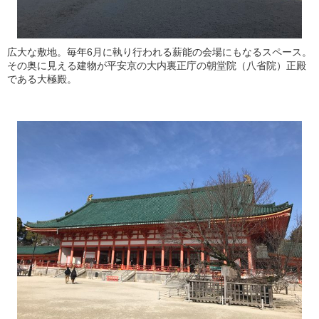
広大な敷地。毎年6月に執り行われる薪能の会場にもなるスペース。
その奥に見える建物が平安京の大内裏正庁の朝堂院（八省院）正殿
である大極殿。