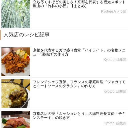
立ち尽くすほどの美しさ！京都を代表する観光スポット
嵐山の「竹林の小径」【まとめ】
Kyotopiカメラ部
人気店のレシピ記事
京都を代表するガツ盛り食堂「ハイライト」の名物メニ
ュー”唐揚げ”の作り方
Kyotopi 編集部
フレンチシェフ直伝、フランスの家庭料理『ジャガイモ
とミートソースのグラタン』の作り方
Kyotopi 編集部
京都名店の技『ムッシュいとう』の総料理長直伝「チキ
ンステーキ」の焼き方
Kyotopi 編集部