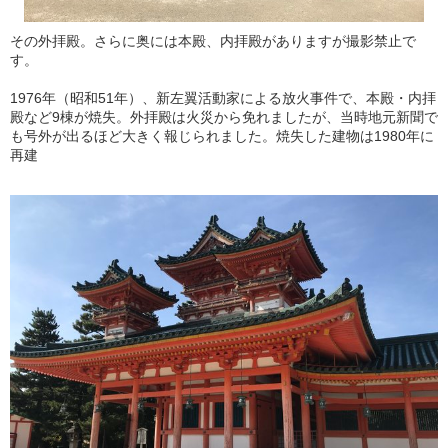
その外拝殿。さらに奥には本殿、内拝殿がありますが撮影禁止で
す。
1976年（昭和51年）、新左翼活動家による放火事件で、本殿・内拝
殿など9棟が焼失。外拝殿は火災から免れましたが、当時地元新聞で
も号外が出るほど大きく報じられました。焼失した建物は1980年に
再建