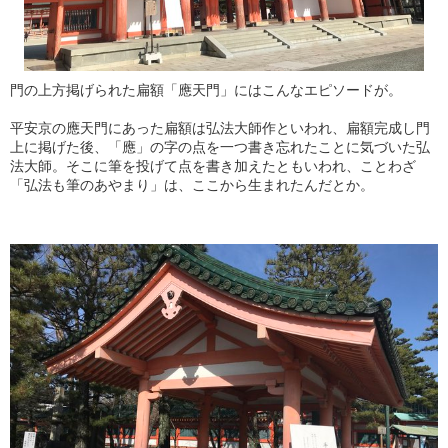
門の上方掲げられた扁額「應天門」にはこんなエピソードが。
平安京の應天門にあった扁額は弘法大師作といわれ、扁額完成し門
上に掲げた後、「應」の字の点を一つ書き忘れたことに気づいた弘
法大師。そこに筆を投げて点を書き加えたともいわれ、ことわざ
「弘法も筆のあやまり」は、ここから生まれたんだとか。