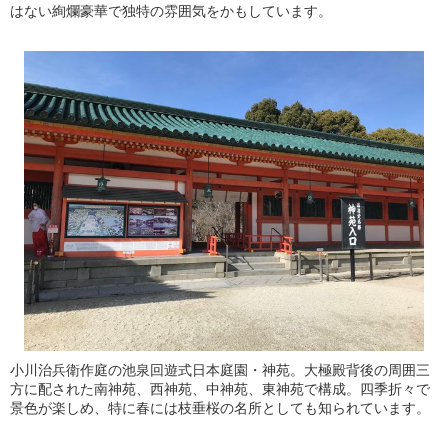
はない絢爛豪華で独特の雰囲気をかもしています。
小川治兵衛作庭の池泉回遊式日本庭園・神苑。大極殿背後の周囲三
方に配された南神苑、西神苑、中神苑、東神苑で構成。四季折々で
景色が楽しめ、特に春には枝垂桜の名所としても知られています。