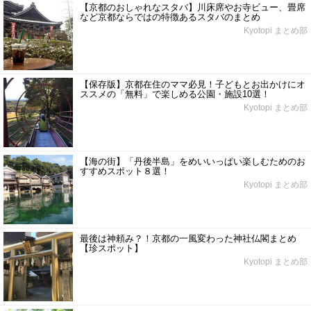
【京都のおしゃれなスタバ】川床席やお寺ビュー、畳席
など京都ならではの特徴あるスタバのまとめ
Kyotopi まとめ部
【保存版】京都在住のママ必見！子どもとお出かけにオ
ススメの「無料」で楽しめる公園・施設10選！
Kyotopi まとめ部
【海の街】「丹後半島」をめいいっぱい楽しむためのお
すすめスポット８選！
Kyotopi まとめ部
最後は神頼み？！京都の一風変わった神社仏閣まとめ
【珍スポット】
Kyotopi まとめ部