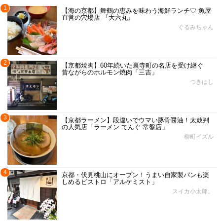
1
【海の京都】舞鶴の恵みを味わう海鮮ランチ♡ 魚屋
直営の穴場店 『大六丸』
ぐるみちゃん
2
【京都焼肉】60年続いた裏寺町の名店を受け継ぐ
昔ながらのホルモン焼肉「三吉」
つきはし
3
【京都ラーメン】段違いでウマい豚骨醤油！太鼓判
の人気店「ラーメン てんぐ 常盤店」
柳町イズル
4
京都・伏見桃山にオープン！うまい自家製パンも楽
しめるビストロ「アルケミスト」
スイカ小太郎。