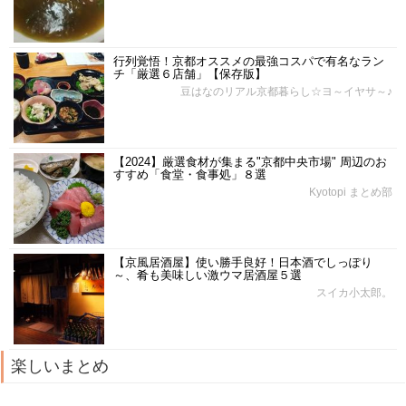
行列覚悟！京都オススメの最強コスパで有名なラン
チ「厳選６店舗」【保存版】
豆はなのリアル京都暮らし☆ヨ～イヤサ～♪
【2024】厳選食材が集まる"京都中央市場" 周辺のお
すすめ「食堂・食事処」８選
Kyotopi まとめ部
【京風居酒屋】使い勝手良好！日本酒でしっぽり
～、肴も美味しい激ウマ居酒屋５選
スイカ小太郎。
楽しいまとめ