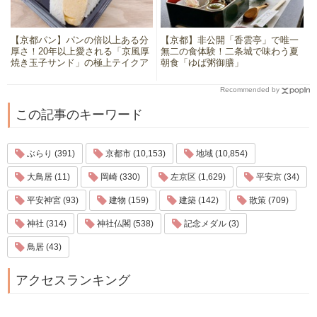
【京都パン】パンの倍以上ある分
【京都】非公開「香雲亭」で唯一
厚さ！20年以上愛される「京風厚
無二の食体験！二条城で味わう夏
焼き玉子サンド」の極上テイクア
朝食「ゆば粥御膳」
ウト
Recommended by
この記事のキーワード
ぶらり (391)
京都市 (10,153)
地域 (10,854)
大鳥居 (11)
岡崎 (330)
左京区 (1,629)
平安京 (34)
平安神宮 (93)
建物 (159)
建築 (142)
散策 (709)
神社 (314)
神社仏閣 (538)
記念メダル (3)
鳥居 (43)
アクセスランキング