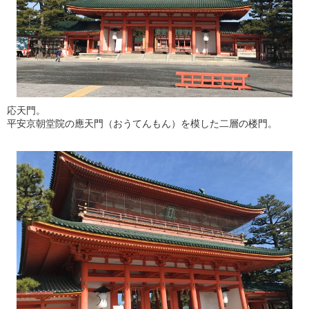
応天門。
平安京朝堂院の應天門（おうてんもん）を模した二層の楼門。