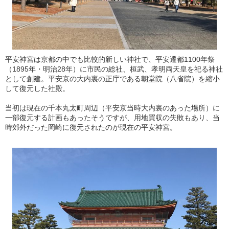
平安神宮は京都の中でも比較的新しい神社で、平安遷都1100年祭
（1895年・明治28年）に市民の総社、桓武、孝明両天皇を祀る神社
として創建。平安京の大内裏の正庁である朝堂院（八省院）を縮小
して復元した社殿。
当初は現在の千本丸太町周辺（平安京当時大内裏のあった場所）に
一部復元する計画もあったそうですが、用地買収の失敗もあり、当
時郊外だった岡崎に復元されたのが現在の平安神宮。