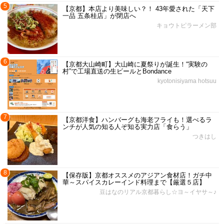
5
【京都】本店より美味しい？！ 43年愛された「天下
一品 五条桂店」が閉店へ
キョウトピラーメン部
6
【京都大山崎町】大山崎に夏祭りが誕生！“実験の
村”で工場直送の生ビールとBondance
kyotonisiyama hotsuu
7
【京都洋食】ハンバーグも海老フライも！選べるラ
ンチが人気の知る人ぞ知る実力店「食らう」
つきはし
8
【保存版】京都オススメのアジアン食材店！ガチ中
華～スパイスカレーインド料理まで【厳選５店】
豆はなのリアル京都暮らし☆ヨ～イヤサ～♪