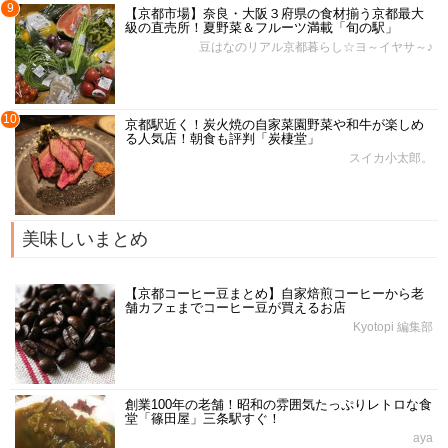
9
【京都市場】奈良・大阪３府県の食材揃う京都最大
級の直売所！夏野菜＆フルーツ満載「旬の駅」
豆はなのリアル京都暮らし☆ヨ～イヤサ～♪
10
京都駅近く！炭火焼の自家菜園野菜や和牛が楽しめ
る人気店！朝食も評判「炭棲堂」
スイカ小太郎。
美味しいまとめ
【京都コーヒー豆まとめ】自家焙煎コーヒーから老
舗カフェまでコーヒー豆が買えるお店
Kyotopi 編集部
創業100年の老舗！昭和の雰囲気たっぷりレトロな食
堂「篠田屋」三条駅すぐ！
aya