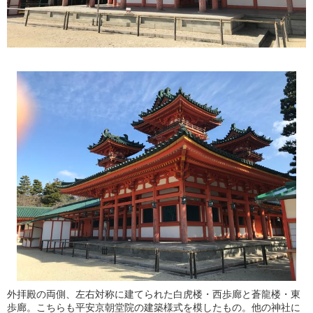
外拝殿の両側、左右対称に建てられた白虎楼・西歩廊と蒼龍楼・東
歩廊。こちらも平安京朝堂院の建築様式を模したもの。他の神社に