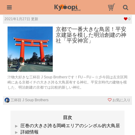
2021年1月27日 更新
0
京都で一番大きな鳥居！平安
京建築を模した明治創建の神
社「平安神宮」
汁物大好きな三杯目 J Soup Brothersです！FU～FU～☆彡今回は左京区岡
崎にある京都イチの大きさ誇る大鳥居有する神社。平安京時代の建物を模
した、明治創建の京都では比較的新しい神社。
三杯目 J Soup Brothers
お気に入り
目次
圧巻の大きさ誇る岡崎エリアのシンボル的大鳥居
詳細情報