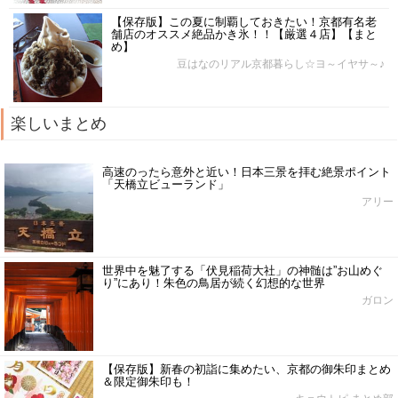
【保存版】この夏に制覇しておきたい！京都有名老
舗店のオススメ絶品かき氷！！【厳選４店】【まと
め】
豆はなのリアル京都暮らし☆ヨ～イヤサ～♪
楽しいまとめ
高速のったら意外と近い！日本三景を拝む絶景ポイント
「天橋立ビューランド」
アリー
世界中を魅了する「伏見稲荷大社」の神髄は”お山めぐ
り”にあり！朱色の鳥居が続く幻想的な世界
ガロン
【保存版】新春の初詣に集めたい、京都の御朱印まとめ
＆限定御朱印も！