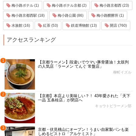
梅小路ポテル (1)
梅小路ポテル京都 (2)
梅小路京都西 (23)
梅小路京都西駅 (18)
梅小路公園 (86)
梅小路醗酵所 (1)
水族館 (16)
紅茶 (53)
鉄道博物館 (13)
開店 (760)
アクセスランキング
1
【京都ラーメン】段違いでウマい豚骨醤油！太鼓判
の人気店「ラーメン てんぐ 常盤店」
柳町イズル
2
【京都】本店より美味しい？！ 43年愛された「天下
一品 五条桂店」が閉店へ
キョウトピラーメン部
3
京都・伏見桃山にオープン！うまい自家製パンも楽
しめるビストロ「アルケミスト」