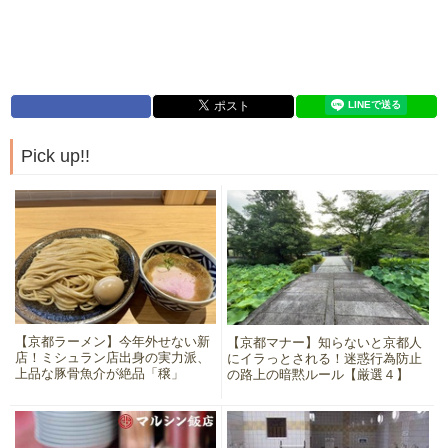
Pick up!!
【京都ラーメン】今年外せない新
【京都マナー】知らないと京都人
店！ミシュラン店出身の実力派、
にイラっとされる！迷惑行為防止
上品な豚骨魚介が絶品「穣」
の路上の暗黙ルール【厳選４】