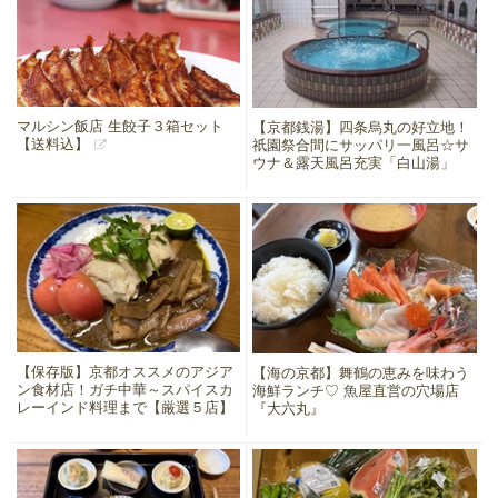
マルシン飯店 生餃子３箱セット
【京都銭湯】四条烏丸の好立地！
【送料込】
祇園祭合間にサッパリ一風呂☆サ
ウナ＆露天風呂充実「白山湯」
【保存版】京都オススメのアジア
【海の京都】舞鶴の恵みを味わう
ン食材店！ガチ中華～スパイスカ
海鮮ランチ♡ 魚屋直営の穴場店
レーインド料理まで【厳選５店】
『大六丸』