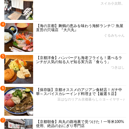
スイカ小太郎。
4
【海の京都】舞鶴の恵みを味わう海鮮ランチ♡ 魚屋
直営の穴場店 『大六丸』
ぐるみちゃん
5
【京都洋食】ハンバーグも海老フライも！選べるラ
ンチが人気の知る人ぞ知る実力店「食らう」
つきはし
6
【保存版】京都オススメのアジアン食材店！ガチ中
華～スパイスカレーインド料理まで【厳選５店】
豆はなのリアル京都暮らし☆ヨ～イヤサ～♪
7
【京都朝食】烏丸の路地裏で見つけた！一等米100%
使用、絶品のおにぎり専門店