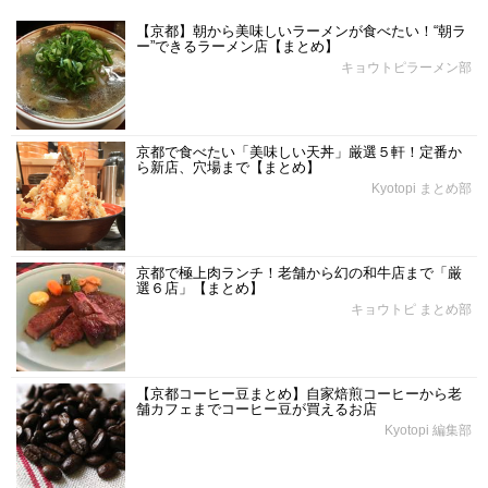
【京都】朝から美味しいラーメンが食べたい！“朝ラ
ー”できるラーメン店【まとめ】
キョウトピラーメン部
京都で食べたい「美味しい天丼」厳選５軒！定番か
ら新店、穴場まで【まとめ】
Kyotopi まとめ部
京都で極上肉ランチ！老舗から幻の和牛店まで「厳
選６店」【まとめ】
キョウトピ まとめ部
【京都コーヒー豆まとめ】自家焙煎コーヒーから老
舗カフェまでコーヒー豆が買えるお店
Kyotopi 編集部