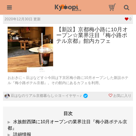
2020年12月30日 更新
0
【新設】京都梅小路に10月オ
ープン☆業界注目『梅小路ポ
テル京都』館内カフェ
おおきに～豆はなどす☆今回は下京区梅小路に10月オープンした新設ホテ
ル『梅小路ポテル京都』。その館内にあるカフェを利用。
お気に入り
豆はなのリアル京都暮らし☆ヨ～イヤサ～♪
目次
水族館西隣に10月オープンの業界注目『梅小路ポテル京
都』
詳細情報