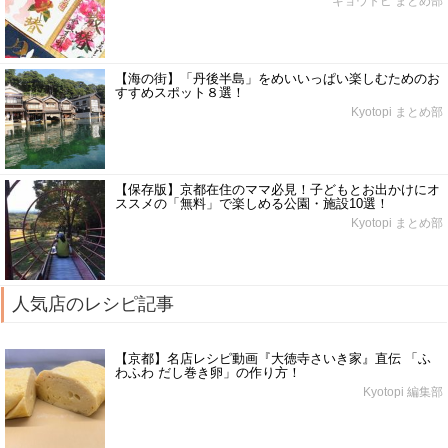
キョウトピ まとめ部
【海の街】「丹後半島」をめいいっぱい楽しむためのお
すすめスポット８選！
Kyotopi まとめ部
【保存版】京都在住のママ必見！子どもとお出かけにオ
ススメの「無料」で楽しめる公園・施設10選！
Kyotopi まとめ部
人気店のレシピ記事
【京都】名店レシピ動画『大徳寺さいき家』直伝 「ふ
わふわ だし巻き卵」の作り方！
Kyotopi 編集部