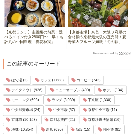
【京都ランチ】主役級の前菜！選
【京都市場】奈良・大阪３府県の
べるメイン付き2800円〜 早くも
食材揃う京都最大級の直売所！夏
評判の中国料理「春花秋実」
野菜＆フルーツ満載「旬の駅」
Recommended by
この記事のキーワード
ぽて湯 (2)
カフェ (1,688)
コーヒー (743)
テイクアウト (926)
ニューオープン (400)
ホテル (134)
モーニング (603)
ランチ (3,039)
下京区 (1,330)
中央卸売市場 (24)
中央市場 (57)
京都中央市場 (11)
京都市 (10,153)
京都水族館 (21)
京都鉄道博物館 (16)
地域 (10,854)
新店 (680)
新設 (15)
梅小路 (81)