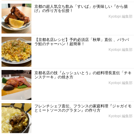
京都の超人気立ち飲み「すいば」が美味しい『から揚
げ』の作り方を伝授！
Kyotopi 編集部
【京都名店レシピ】予約必須店「秋華」直伝 、パラパ
ラ鮭のチャーハン！超簡単！
Kyotopi 編集部
京都名店の技『ムッシュいとう』の総料理長直伝「チキ
ンステーキ」の焼き方
Kyotopi 編集部
フレンチシェフ直伝、フランスの家庭料理『ジャガイモ
とミートソースのグラタン』の作り方
Kyotopi 編集部