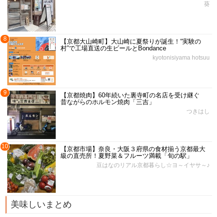
葵
8
【京都大山崎町】大山崎に夏祭りが誕生！“実験の
村”で工場直送の生ビールとBondance
kyotonisiyama hotsuu
9
【京都焼肉】60年続いた裏寺町の名店を受け継ぐ
昔ながらのホルモン焼肉「三吉」
つきはし
10
【京都市場】奈良・大阪３府県の食材揃う京都最大
級の直売所！夏野菜＆フルーツ満載「旬の駅」
豆はなのリアル京都暮らし☆ヨ～イヤサ～♪
美味しいまとめ