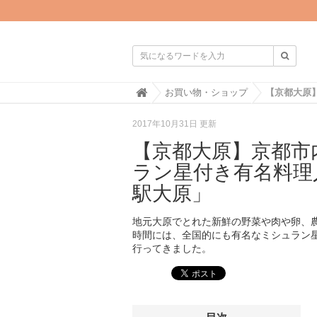

H
お買い物・ショップ
o
m
2017年10月31日 更新
e
【京都大原】京都市
ラン星付き有名料理
駅大原」
地元大原でとれた新鮮の野菜や肉や卵、
時間には、全国的にも有名なミシュラン
行ってきました。