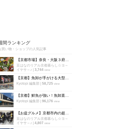
週間ランキング
お買い物・ショップの人気記事
【京都市場】奈良・大阪３府県の食材揃う京都最大級の直売所！夏野菜＆フルーツ満載「旬の駅」
豆はなのリアル京都暮らし☆ヨ～
イヤサ～♪
|
3,744
view
【京都】魚卸が手がける大型海鮮スーパーがオープン！丸魚がずらり並ぶ話題店
Kyotopi 編集部
|
58,725
view
【京都】鮮魚が強い！魚卸直営スーパーが5月29日オープン！「UMIYAマルヤマ水産」
Kyotopi 編集部
|
96,176
view
【お盆グルメ】京都市内の超穴場ぶどう名産地☆人気品種シャインマスカットも「寺本農園」
豆はなのリアル京都暮らし☆ヨ～
イヤサ～♪
|
4,807
view