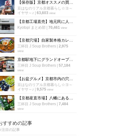
【保存版】京都オススメの買い物が楽しくなる食品スーパーマーケット【厳選6店】
豆はなのリアル京都暮らし☆ヨ～
イヤサ～♪
|
63,603
view
【京都工場直売】地元民に人気！和菓子・洋菓子の「工場直売所」６選【まとめ】
Kyotopi まとめ部
|
70,461
view
【京都穴場】自家製本格カレー作りの味方！四条大宮のインド食材店「スパイスマーケット」
三杯目 J Soup Brothers
|
2,975
view
京都駅地下にグランドオープン☆『できたて』テイクアウト専門店街「ポルタキッチン」
三杯目 J Soup Brothers
|
57,184
view
【お盆グルメ】京都市内の穴場ぶどう名産地☆有名スイーツ店御用達「勧修寺観光農園」
豆はなのリアル京都暮らし☆ヨ～
イヤサ～♪
|
9,575
view
【京都産直市場】八幡にある京都最大級の直売所☆奈良・大阪の秋の味覚も目白押し「旬の駅」
三杯目 J Soup Brothers
|
7,484
view
おすすめの記事
今注目の記事