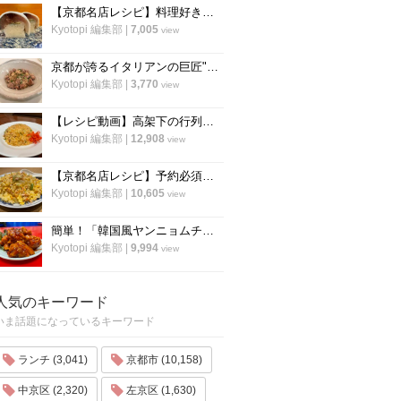
【京都名店レシピ】料理好き必見！京名物の鯖寿司を自宅でつくる！「酒房わかば」
Kyotopi 編集部
|
7,005
view
京都が誇るイタリアンの巨匠"笹島シェフ"の料理動画第二弾！今度はリゾット！
Kyotopi 編集部
|
3,770
view
【レシピ動画】高架下の行列ラーメン店「大中」にプロのチャーハンを教わる！
Kyotopi 編集部
|
12,908
view
【京都名店レシピ】予約必須店「秋華」直伝 、パラパラ鮭のチャーハン！超簡単！
Kyotopi 編集部
|
10,605
view
簡単！「韓国風ヤンニョムチキン」の作り方！京都の人気韓国料理店『ナム』に教わりました！
Kyotopi 編集部
|
9,994
view
人気のキーワード
いま話題になっているキーワード
ランチ (3,041)
京都市 (10,158)
中京区 (2,320)
左京区 (1,630)