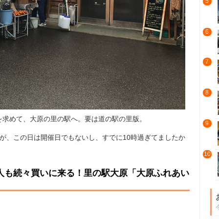
5
6
7
8
を求めて、大原の里の駅へ。要は道の駅の里版。
9
が、この日は開催日でもないし、すでに10時過ぎてましたか
10
人も続々買いに来る！里の駅大原「大原ふれあい