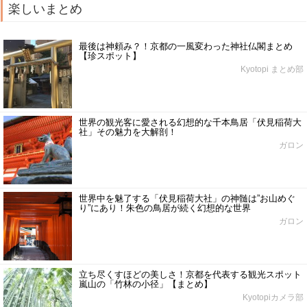
楽しいまとめ
最後は神頼み？！京都の一風変わった神社仏閣まとめ
【珍スポット】
Kyotopi まとめ部
世界の観光客に愛される幻想的な千本鳥居「伏見稲荷大
社」その魅力を大解剖！
ガロン
世界中を魅了する「伏見稲荷大社」の神髄は”お山めぐ
り”にあり！朱色の鳥居が続く幻想的な世界
ガロン
立ち尽くすほどの美しさ！京都を代表する観光スポット
嵐山の「竹林の小径」【まとめ】
Kyotopiカメラ部