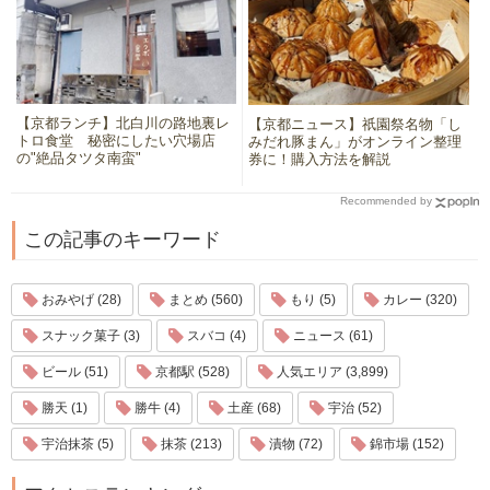
【京都ランチ】北白川の路地裏レ
【京都ニュース】祇園祭名物「し
トロ食堂 秘密にしたい穴場店
みだれ豚まん」がオンライン整理
の"絶品タツタ南蛮"
券に！購入方法を解説
Recommended by
この記事のキーワード
おみやげ (28)
まとめ (560)
もり (5)
カレー (320)
スナック菓子 (3)
スバコ (4)
ニュース (61)
ビール (51)
京都駅 (528)
人気エリア (3,899)
勝天 (1)
勝牛 (4)
土産 (68)
宇治 (52)
宇治抹茶 (5)
抹茶 (213)
漬物 (72)
錦市場 (152)