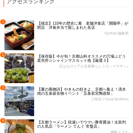
アクセスランキング
1
【残念】110年の歴史に幕 老舗洋食店「開陽亭」が
閉店 洋食弁当で親しまれた名店
Kyotopi 編集部
2
【保存版】今が旬！京都山科オススメの穴場ぶどう
直売所☆シャインマスカット他【厳選３】
豆はなのリアル京都暮らし☆ヨ～イヤサ～♪
3
【夏の風物詩】やきもの好きよ、京都へ集え！清水
焼の五条坂名物イベント「五条若宮陶器祭」
三杯目 J Soup Brothers
4
【京都ラーメン】段違いでウマい豚骨醤油！太鼓判
の人気店「ラーメン てんぐ 常盤店」
柳町イズル