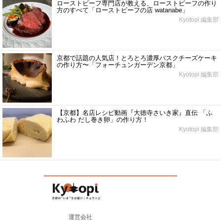
ローストビーフ専門店が教える、ローストビーフの作り
方のすべて「ローストビーフの店 watanabe」
Kyotopi 編集部
京都で話題の人気店！とろとろ濃厚バスクチーズケーキ
の作り方〜「フォーチュンガーデン京都」
Kyotopi 編集部
【京都】名店レシピ動画『大徳寺さいき家』直伝 「ふ
わふわ だし巻き卵」の作り方！
Kyotopi 編集部
運営会社