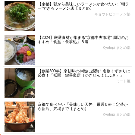
【京都】朝から美味しいラーメンが食べたい！“朝ラ
ー”できるラーメン店【まとめ】
キョウトピラーメン部
【2024】厳選食材が集まる"京都中央市場" 周辺のお
すすめ「食堂・食事処」８選
Kyotopi まとめ部
【創業300年】京甘味の神髄に感動！名物くずきりは
必食！「祇園 鍵善良房（かぎぜんよしふさ）」
ミート姫
京都で食べたい「美味しい天丼」厳選５軒！定番か
ら新店、穴場まで【まとめ】
Kyotopi まとめ部