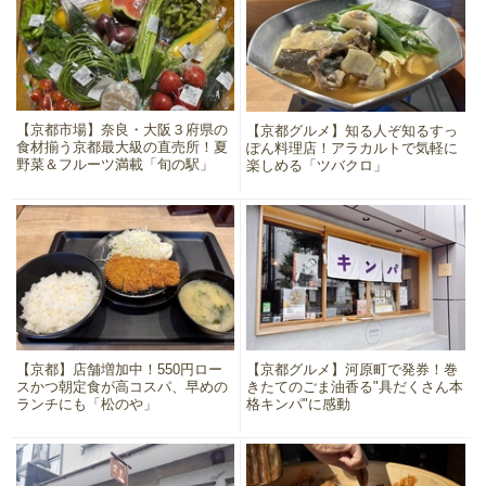
【京都市場】奈良・大阪３府県の
【京都グルメ】知る人ぞ知るすっ
食材揃う京都最大級の直売所！夏
ぽん料理店！アラカルトで気軽に
野菜＆フルーツ満載「旬の駅」
楽しめる「ツバクロ」
【京都】店舗増加中！550円ロー
【京都グルメ】河原町で発券！巻
スかつ朝定食が高コスパ、早めの
きたてのごま油香る"具だくさん本
ランチにも「松のや」
格キンパ"に感動