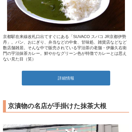
京都駅在来線改札口出てすぐにある「SUVACO スバコ JR京都伊勢
丹」。パン、おにぎり、弁当などの中食、甘味処、雑貨店などなど
数店舗雑居。そんな中で販売されている宇治茶の老舗・伊藤久右衛
門の宇治抹茶カレー。鮮やかなグリーン色が特徴でカレーとは思え
ない見た目（笑）
詳細情報
京漬物の名店が手掛けた抹茶大根