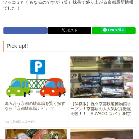
ツッコミたくもなるのですが（笑）抹茶で盛り上がる京都最新情報
でした！
Pick up!!
混み合う京都の駐車場を賢く探す
【保存版】祝☆京都鉄道博物館オ
なら「京都駐車場ナビ」
ープン！京都駅の大人気駅弁徹底
比較！！「SUVACO スバコ JR京
都伊勢丹」
AD（京都駐車場ナビ）