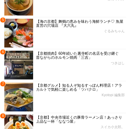
5
【海の京都】舞鶴の恵みを味わう海鮮ランチ♡ 魚屋
直営の穴場店 『大六丸』
ぐるみちゃん
6
【京都焼肉】60年続いた裏寺町の名店を受け継ぐ
昔ながらのホルモン焼肉「三吉」
つきはし
7
【京都グルメ】知る人ぞ知るすっぽん料理店！アラ
カルトで気軽に楽しめる「ツバクロ」
Kyotopi 編集部
8
【京都】中央市場近くの豚骨ラーメン店！あっさり
上品な一杯「ななつ屋」
スイカ小太郎。