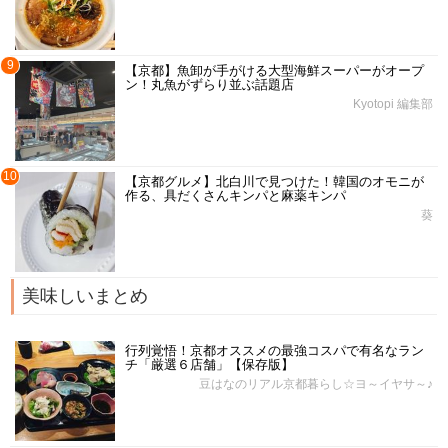
9
【京都】魚卸が手がける大型海鮮スーパーがオープ
ン！丸魚がずらり並ぶ話題店
Kyotopi 編集部
10
【京都グルメ】北白川で見つけた！韓国のオモニが
作る、具だくさんキンパと麻薬キンパ
葵
美味しいまとめ
行列覚悟！京都オススメの最強コスパで有名なラン
チ「厳選６店舗」【保存版】
豆はなのリアル京都暮らし☆ヨ～イヤサ～♪