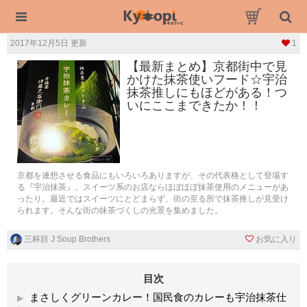
2017年12月5日 更新
1
【最新まとめ】京都街中で見
かけた抹茶使いフード☆宇治
抹茶推しにもほどがある！つ
いにここまできたか！！
京都を連想させる食品にもいろいろありますが、その代表格として登場す
る『宇治抹茶』。スイーツ系のお店ならほぼほぼ抹茶使用のメニューがあ
ったり。最近ではスイーツにとどまらず、街の至る所で抹茶推しが見受け
られます。そんな街の抹茶づくしの光景を集めました。
三杯目 J Soup Brothers
お気に入り
目次
まさしくグリーンカレー！国民食のカレーも宇治抹茶仕