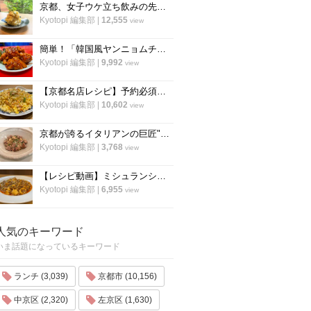
京都、女子ウケ立ち飲みの先駆者「すいば」の人気メニュー『ポテトサラダ』の作り方
Kyotopi 編集部
|
12,555
view
簡単！「韓国風ヤンニョムチキン」の作り方！京都の人気韓国料理店『ナム』に教わりました！
Kyotopi 編集部
|
9,992
view
【京都名店レシピ】予約必須店「秋華」直伝 、パラパラ鮭のチャーハン！超簡単！
Kyotopi 編集部
|
10,602
view
京都が誇るイタリアンの巨匠"笹島シェフ"の料理動画第二弾！今度はリゾット！
Kyotopi 編集部
|
3,768
view
【レシピ動画】ミシュランシェフ直伝レシピ！絶品、麻婆豆腐の作り方『中国料理 菜格』
Kyotopi 編集部
|
6,955
view
人気のキーワード
いま話題になっているキーワード
ランチ (3,039)
京都市 (10,156)
中京区 (2,320)
左京区 (1,630)