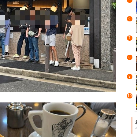
5
6
7
8
9
10