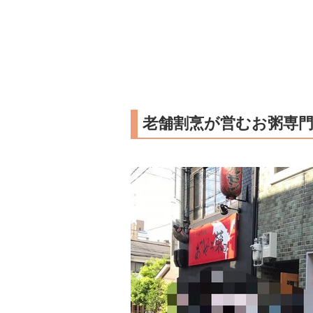
老舗割烹が営むお粥専門