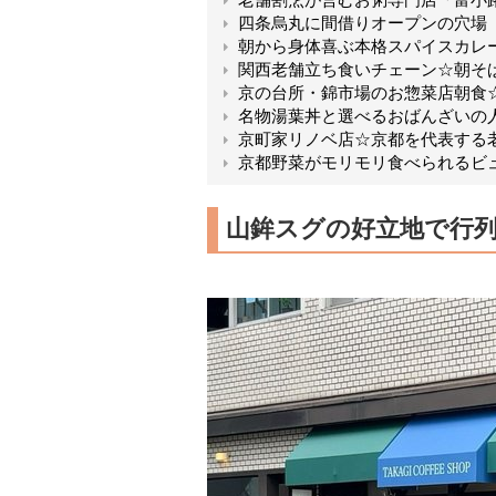
四条烏丸に間借りオープンの穴場
朝から身体喜ぶ本格スパイスカレ
関西老舗立ち食いチェーン☆朝そ
京の台所・錦市場のお惣菜店朝食
名物湯葉丼と選べるおばんざいの
京町家リノベ店☆京都を代表する
京都野菜がモリモリ食べられるビ
山鉾スグの好立地で行