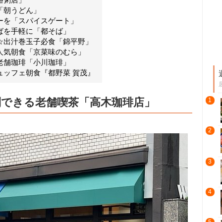
「朝うどん」
ーを「スパイスゲート」
ばを手軽に「都そば」
☆出汁巻玉子必食「錦平野」
人気朝食「京菜味のむら」
老舗珈琲「小川珈琲」
ュッフェ朝食『都野菜 賀茂』
列できる老舗喫茶「高木珈琲店」
1
2
3
4