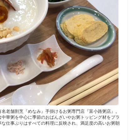
有名老舗割烹『めなみ』手掛けるお粥専門店『富小路粥店』。
は中華粥を中心に季節のおばんざいやお粥トッピング材をプラ
寧な仕事ぶりはすべての料理に反映され、満足度の高いお粥朝