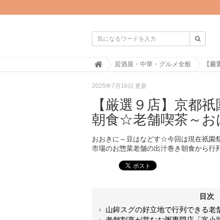

H
居酒屋・中華・グルメ全般
o
m
2025年7月16日 更新
e
【厳選９店】京都祇
朝食☆老舗喫茶～お
おおきに～豆はなどす☆今回は現在祇園
市場のお惣菜老舗の出汁巻き朝食から行
目次
山鉾スグの好立地で行列できる老
老舗割烹が営むお粥専門店「富小