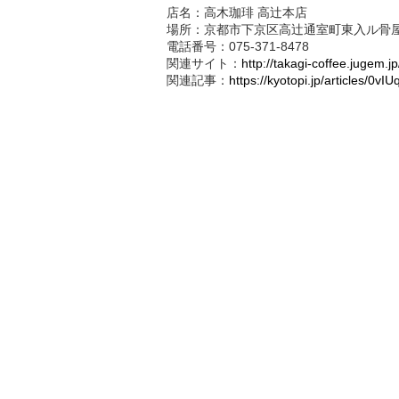
店名：高木珈琲 高辻本店
場所：京都市下京区高辻通室町東入ル骨屋
電話番号：075-371-8478
関連サイト：
http://takagi-coffee.jugem.jp
関連記事：
https://kyotopi.jp/articles/0vIU