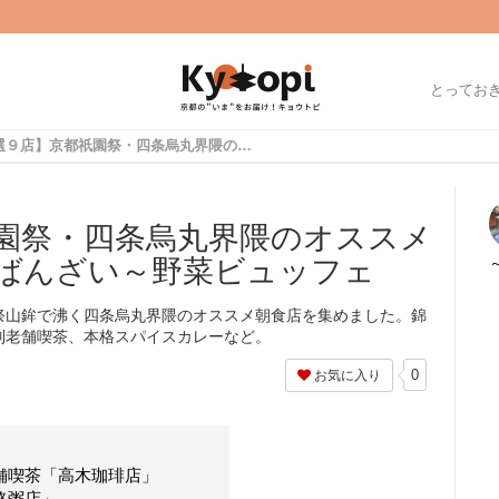
とってお
【厳選９店】京都祇園祭・四条烏丸界隈のオススメ朝食☆老舗喫茶～おばんざい～野菜ビュッフェ
園祭・四条烏丸界隈のオススメ
ばんざい～野菜ビュッフェ
祭山鉾で沸く四条烏丸界隈のオススメ朝食店を集めました。錦
列老舗喫茶、本格スパイスカレーなど。
0
お気に入り
舗喫茶「高木珈琲店」
路粥店」