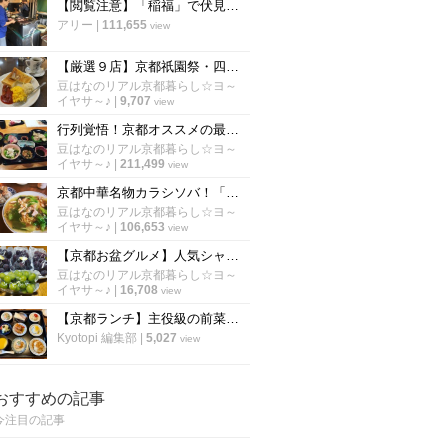
【閲覧注意】「稲福」で伏見稲荷名物のすずめの丸焼きを食べてきた！【名物】
アリー
|
111,655
view
【厳選９店】京都祇園祭・四条烏丸界隈のオススメ朝食☆老舗喫茶～おばんざい～野菜ビュッフェ
豆はなのリアル京都暮らし☆ヨ～
イヤサ～♪
|
9,707
view
行列覚悟！京都オススメの最強コスパで有名なランチ「厳選６店舗」【保存版】
豆はなのリアル京都暮らし☆ヨ～
イヤサ～♪
|
211,499
view
京都中華名物カラシソバ！「厳選５店」病みつきになる老舗の味【徹底比較】
豆はなのリアル京都暮らし☆ヨ～
イヤサ～♪
|
106,653
view
【京都お盆グルメ】人気シャインマスカットに行列☆京都市内穴場ぶどう名産地「竹村農園」
豆はなのリアル京都暮らし☆ヨ～
イヤサ～♪
|
16,708
view
【京都ランチ】主役級の前菜＋選べるメインで2800円〜 評判の新店中国料理「春花秋実」
Kyotopi 編集部
|
5,027
view
おすすめの記事
今注目の記事