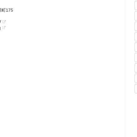
町175
/
q