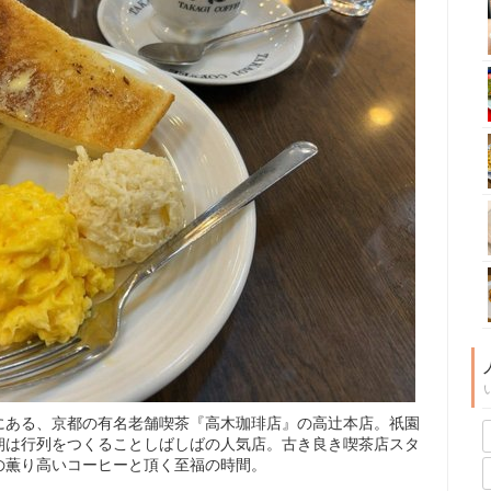
にある、京都の有名老舗喫茶『高木珈琲店』の高辻本店。祇園
朝は行列をつくることしばしばの人気店。古き良き喫茶店スタ
の薫り高いコーヒーと頂く至福の時間。