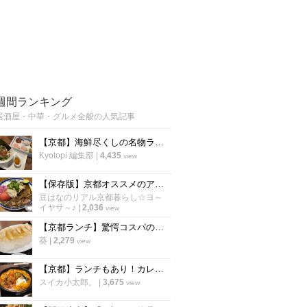
週間ランキング
居酒屋・中華・グルメ全般の人気記事
【京都】海鮮尽くしの名物ランチ2000円！烏丸の人気海鮮居酒屋が営業再開「雑魚や」
Kyotopi 編集部
|
4,435
view
【保存版】京都オススメのアジアン食材店！ガチ中華～スパイスカレーインド料理まで【厳選５店】
豆はなのリアル京都暮らし☆ヨ～
イヤサ～♪
|
2,036
view
【京都ランチ】驚愕コスパの羽つき餃子定食！960円でカレーやご飯が食べ放題
葵
|
2,279
view
【京都】ランチもあり！カレーやスパイスが効いたアテ、九州料理が揃う「aoBaru」
スイカ小太郎。
|
3,675
view