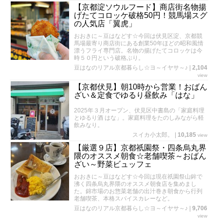
【京都淀ソウルフード】商店街名物揚
げたてコロッケ破格50円！競馬場スグ
の人気店「翼虎」
おおきに～豆はなどす☆今回は伏見区淀、京都競
馬場最寄り商店街にある創業50年ほどの昭和風情
漂うフライ専門店。名物の揚げたてコロッケは今
時５０円という破格ぶり。
豆はなのリアル京都暮らし☆ヨ～イヤサ～♪
|
2,104
view
【京都伏見】朝10時から営業！おばん
ざい＆定食でゆるり昼飲み「はな」
2025年３月オープン、伏見区中書島の「家庭料理
とゆるり酒 はな」。家庭料理をたのしみながら軽
飲みなり。
スイカ小太郎。
|
10,185
view
【厳選９店】京都祇園祭・四条烏丸界
隈のオススメ朝食☆老舗喫茶～おばん
ざい～野菜ビュッフェ
おおきに～豆はなどす☆今回は現在祇園祭山鉾で
沸く四条烏丸界隈のオススメ朝食店を集めまし
た。錦市場のお惣菜老舗の出汁巻き朝食から行列
老舗喫茶、本格スパイスカレーなど。
豆はなのリアル京都暮らし☆ヨ～イヤサ～♪
|
9,706
view