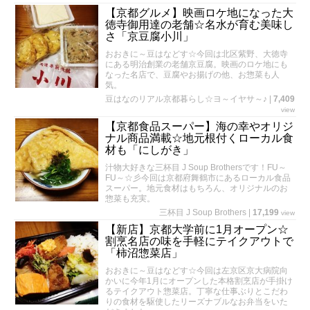
【京都グルメ】映画ロケ地になった大
徳寺御用達の老舗☆名水が育む美味し
さ「京豆腐小川」
おおきに～豆はなどす☆今回は北区紫野、大徳寺
にある明治創業の老舗京豆腐。映画のロケ地にも
なった名店で、豆腐やお揚げの他、お惣菜も人
気。
豆はなのリアル京都暮らし☆ヨ～イヤサ～♪
|
7,409
view
【京都食品スーパー】海の幸やオリジ
ナル商品満載☆地元根付くローカル食
材も「にしがき」
汁物大好きな三杯目 J Soup Brothersです！FU～
FU～☆彡今回は京都府舞鶴市にあるローカル食品
スーパー。地元食材はもちろん、オリジナルのお
惣菜も充実。
三杯目 J Soup Brothers
|
17,199
view
【新店】京都大学前に1月オープン☆
割烹名店の味を手軽にテイクアウトで
「柿沼惣菜店」
おおきに～豆はなどす☆今回は左京区京大病院向
かいに今年1月にオープンした本格割烹店が手掛け
るテイクアウト惣菜店。丁寧な仕事ぶりとこだわ
りの食材を駆使したリーズナブルなお弁当をいた