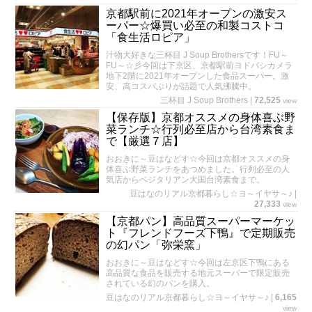
京都駅前に2021年オープンの激安ス
ーパー☆爆買い必至の和製コストコ
「食生活ロピア」
汁物大好きな三杯目 J Soup Brothersです！FU～
FU～☆彡今回は下京区、京都駅前ヨドバシカメラ
地下2階に2021年オープンした食品スーパー。激
安、高コスパぶりが話題で人気沸騰中。
三杯目 J Soup Brothers
|
72,525
view
【保存版】京都オススメの身体喜ぶ野
菜ランチ☆行列必至店から台湾素食ま
で【厳選７店】
おおきに～豆はなどす☆今回は京都オススメの身
体喜ぶ野菜ランチをあつめました。行列必至の人
気店からベジタリアン大国台湾素食まで。
豆はなのリアル京都暮らし☆ヨ～イヤサ～♪
|
27,333
view
【京都パン】高品質スーパーマーケッ
ト『フレンドフーズ下鴨』で定期販売
の幻パン「弥栄窯」
おおきに～豆はなどす☆今回は左京区下鴨にある
高品質な食品を販売する地元スーパーで限定販売
されている幻のパンを購入。
豆はなのリアル京都暮らし☆ヨ～イヤサ～♪
|
6,165
view