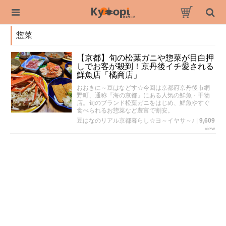
惣菜
【京都】旬の松葉ガニや惣菜が目白押
しでお客が殺到！京丹後イチ愛される
鮮魚店「橘商店」
おおきに～豆はなどす☆今回は京都府京丹後市網
野町、通称『海の京都』にある人気の鮮魚・干物
店。旬のブランド松葉ガニをはじめ、鮮魚やすぐ
食べられるお惣菜など豊富で割安。
豆はなのリアル京都暮らし☆ヨ～イヤサ～♪
|
9,609
view