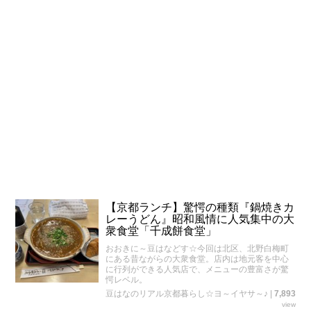
【京都ランチ】驚愕の種類『鍋焼きカ
レーうどん』昭和風情に人気集中の大
衆食堂「千成餅食堂」
おおきに～豆はなどす☆今回は北区、北野白梅町
にある昔ながらの大衆食堂。店内は地元客を中心
に行列ができる人気店で、メニューの豊富さが驚
愕レベル。
豆はなのリアル京都暮らし☆ヨ～イヤサ～♪
|
7,893
view