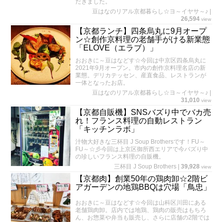
だきました。
豆はなのリアル京都暮らし☆ヨ～イヤサ～♪
|
26,594
view
【京都ランチ】四条烏丸に9月オープ
ン☆創作京料理の老舗手がける新業態
「ELOVE（エラブ）」
おおきに～豆はなどす☆今回は中京区四条烏丸に
2021年9月オープン。市内の創作京料理名店の新
業態。デリカテッセン、産直食品、レストランが
一体となったお店。
豆はなのリアル京都暮らし☆ヨ～イヤサ～♪
|
31,010
view
【京都自販機】SNSバズり中でバカ売
れ！フランス料理の自動レストラン
「キッチンラボ」
汁物大好きな三杯目 J Soup Brothersです！FU～
FU～☆彡今回は上京区御所西エリアで今バズり中
の珍しいフランス料理の自販機。
三杯目 J Soup Brothers
|
39,928
view
【京都肉】創業50年の鶏肉卸☆2階ビ
アガーデンの地鶏BBQは穴場「鳥忠」
おおきに～豆はなどす☆今回は山科区川田にある
老舗鶏肉卸。店内では地鶏、鶏肉の販売はもちろ
ん、お惣菜や弁当も販売し、さらに店舗の2階では