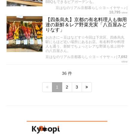
BBQもできるビアガーデンも。
豆はなのリアル京都暮らし☆ヨ～イヤサ～♪
|
10,795
view
【四条烏丸】京都の有名料理人も御用
達の新鮮＆レア野菜充実「八百屋みど
りなす」
おおきに～豆はなどす☆今回は下京区、四条烏丸
駅にもほど近い場所にあるお店。有名料亭や料理
人も通う、新鮮でちょっとレアな野菜も並ぶ街中
の八百屋さん。
豆はなのリアル京都暮らし☆ヨ～イヤサ～♪
|
7,692
view
36 件
1
2
3