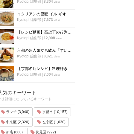
Kyotopi 編集部
|
8,304
view
イタリアンの巨匠 イル ギオットーネ笹島シェフ直伝「ボンゴレビアンコ」の作り方
Kyotopi 編集部
|
7,673
view
【レシピ動画】高架下の行列ラーメン店「大中」にプロのチャーハンを教わる！
Kyotopi 編集部
|
12,908
view
京都の超人気立ち飲み「すいば」が美味しい『から揚げ』の作り方を伝授！
Kyotopi 編集部
|
8,821
view
【京都名店レシピ】料理好き必見！京名物の鯖寿司を自宅でつくる！「酒房わかば」
Kyotopi 編集部
|
7,004
view
人気のキーワード
いま話題になっているキーワード
ランチ (3,040)
京都市 (10,157)
中京区 (2,320)
左京区 (1,630)
新店 (680)
伏見区 (992)