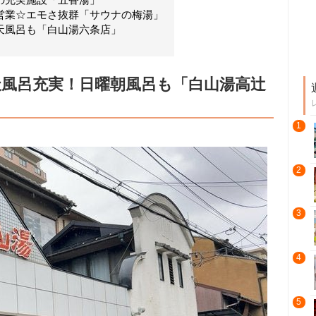
営業☆エモさ抜群「サウナの梅湯」
天風呂も「白山湯六条店」
風呂充実！日曜朝風呂も「白山湯高辻
1
2
3
4
5