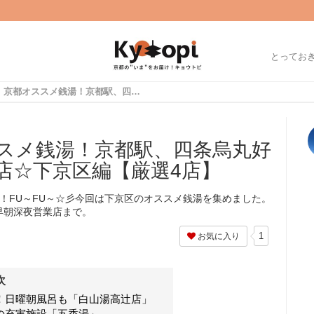
とってお
【保存版】京都オススメ銭湯！京都駅、四条烏丸好立地～早朝深夜営業店☆下京区編【厳選4店】
スメ銭湯！京都駅、四条烏丸好
店☆下京区編【厳選4店】
ersです！FU～FU～☆彡今回は下京区のオススメ銭湯を集めました。
早朝深夜営業店まで。
1
お気に入り
次
！日曜朝風呂も「白山湯高辻店」
の充実施設「五香湯」