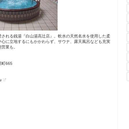
愛される銭湯『白山湯高辻店』。軟水の天然名水を使用した柔
中心に立地するにもかかわらず、サウナ、露天風呂なども充実
朝営業も。
町665
u