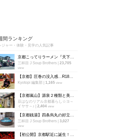
週間ランキング
レジャー・体験・見学の人気記事
京都こってりラーメン『天下一品』運営の温泉施設！丸一日過ごしたい岩盤浴「スパリゾート雄琴あがりゃんせ」
三杯目 J Soup Brothers
|
23,705
view
【京都】圧巻の没入感…R18ゾーンも登場！大人が楽しめるナイト営業も「太秦映画村」
Kyotopi 編集部
|
1,165
view
【京都嵐山】源泉２種類と美容アメニティ人気☆サウナ＆夏限定露天風呂も「さがの温泉天山の湯」
豆はなのリアル京都暮らし☆ヨ～
イヤサ～♪
|
2,404
view
【京都銭湯】四条烏丸の好立地！祇園祭合間にサッパリ一風呂☆サウナ＆露天風呂充実「白山湯」
三杯目 J Soup Brothers
|
3,027
view
【初公開】京都駅近に誕生！「チームラボ」の最新巨大アート空間を一足先に体験