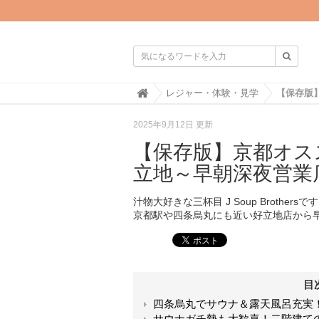

H
レジャー・体験・見学
o
m
2025年9月12日 更新
e
【保存版】京都オス
立地～早朝深夜営業
汁物大好きな三杯目 J Soup Broth
京都駅や四条烏丸にも近い好立地店から
目
四条烏丸でサウナ＆露天風呂充実
サウナガチ勢も大歓喜！二階建て