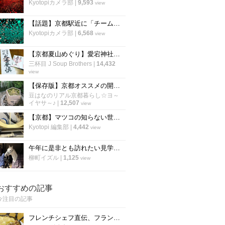
Kyotopiカメラ部
|
9,593
view
【話題】京都駅近に「チームラボ」が上陸！国内最大規模の新施設で体感する五感のアート空間
Kyotopiカメラ部
|
6,568
view
【京都夏山めぐり】愛宕神社『火廼要慎』札でおなじみの霊山！毎年恒例『千日詣』準備も着々と☆「愛宕山」
三杯目 J Soup Brothers
|
14,432
view
【保存版】京都オススメの開運占い！京都人御用達神社から有名鑑定士まで☆【5スポット】
豆はなのリアル京都暮らし☆ヨ～
イヤサ～♪
|
12,507
view
【京都】マツコの知らない世界にも登場！ラーメンを支える老舗製麺所「麺屋棣鄂」に潜入
Kyotopi 編集部
|
4,442
view
午年に是非とも訪れたい見学自由の厩舎「京都平安騎馬隊」
柳町イズル
|
1,125
view
おすすめの記事
今注目の記事
フレンチシェフ直伝、フランスの家庭料理『ジャガイモとミートソースのグラタン』の作り方