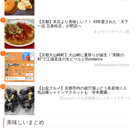
8
【京都】本店より美味しい？！ 43年愛された「天下
一品 五条桂店」が閉店へ
キョウトピラーメン部
9
【京都大山崎町】大山崎に夏祭りが誕生！“実験の
村”で工場直送の生ビールとBondance
kyotonisiyama hotsuu
10
【お盆グルメ】京都市内の超穴場ぶどう名産地☆人
気品種シャインマスカットも「寺本農園」
豆はなのリアル京都暮らし☆ヨ～イヤサ～♪
美味しいまとめ