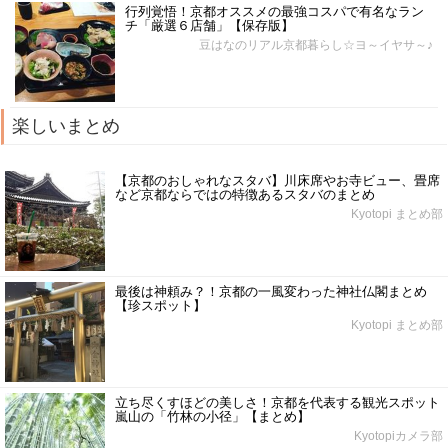
行列覚悟！京都オススメの最強コスパで有名なラン
チ「厳選６店舗」【保存版】
豆はなのリアル京都暮らし☆ヨ～イヤサ～♪
楽しいまとめ
【京都のおしゃれなスタバ】川床席やお寺ビュー、畳席
など京都ならではの特徴あるスタバのまとめ
Kyotopi まとめ部
最後は神頼み？！京都の一風変わった神社仏閣まとめ
【珍スポット】
Kyotopi まとめ部
立ち尽くすほどの美しさ！京都を代表する観光スポット
嵐山の「竹林の小径」【まとめ】
Kyotopiカメラ部