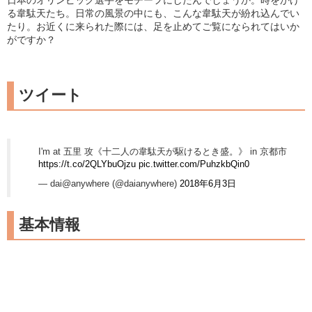
日本のオリンピック選手をモチーフにしたんでしょうか。時をかけ
る韋駄天たち。日常の風景の中にも、こんな韋駄天が紛れ込んでい
たり。お近くに来られた際には、足を止めてご覧になられてはいか
がですか？
ツイート
I'm at 五里 攻《十二人の韋駄天が駆けるとき盛。》 in 京都市
https://t.co/2QLYbuOjzu
pic.twitter.com/PuhzkbQin0
— dai@anywhere (@daianywhere)
2018年6月3日
基本情報