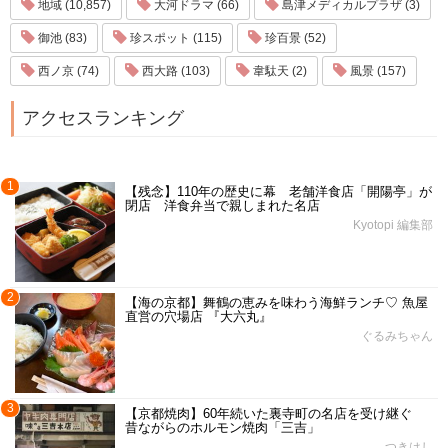
地域 (10,857)
大河ドラマ (66)
島津メディカルプラザ (3)
御池 (83)
珍スポット (115)
珍百景 (52)
西ノ京 (74)
西大路 (103)
韋駄天 (2)
風景 (157)
アクセスランキング
1
【残念】110年の歴史に幕 老舗洋食店「開陽亭」が
閉店 洋食弁当で親しまれた名店
Kyotopi 編集部
2
【海の京都】舞鶴の恵みを味わう海鮮ランチ♡ 魚屋
直営の穴場店 『大六丸』
ぐるみちゃん
3
【京都焼肉】60年続いた裏寺町の名店を受け継ぐ
昔ながらのホルモン焼肉「三吉」
つきはし