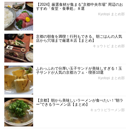
【2024】厳選食材が集まる"京都中央市場" 周辺のお
すすめ「食堂・食事処」８選
Kyotopi まとめ部
京都の朝食を満喫！行列もできる、朝ごはんの人気
店から穴場まで厳選８店【まとめ】
キョウトピ まとめ部
ふわっふわで分厚い玉子サンドが美味しすぎる！玉
子サンドが人気の京都カフェ・喫茶10選
Kyotopi まとめ部
【京都】朝から美味しいラーメンが食べたい！“朝ラ
ー”できるラーメン店【まとめ】
キョウトピラーメン部