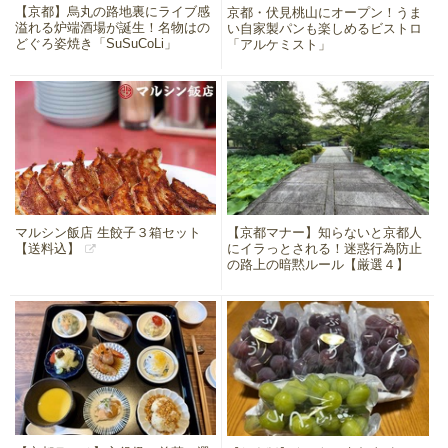
【京都】烏丸の路地裏にライブ感
京都・伏見桃山にオープン！うま
溢れる炉端酒場が誕生！名物はの
い自家製パンも楽しめるビストロ
どぐろ姿焼き「SuSuCoLi」
「アルケミスト」
マルシン飯店 生餃子３箱セット
【京都マナー】知らないと京都人
【送料込】
にイラっとされる！迷惑行為防止
の路上の暗黙ルール【厳選４】