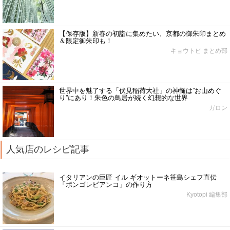
【保存版】新春の初詣に集めたい、京都の御朱印まとめ
＆限定御朱印も！
キョウトピ まとめ部
世界中を魅了する「伏見稲荷大社」の神髄は”お山めぐ
り”にあり！朱色の鳥居が続く幻想的な世界
ガロン
人気店のレシピ記事
イタリアンの巨匠 イル ギオットーネ笹島シェフ直伝
「ボンゴレビアンコ」の作り方
Kyotopi 編集部