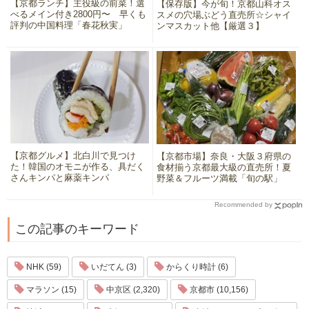
【京都ランチ】主役級の前菜！選
【保存版】今が旬！京都山科オス
べるメイン付き2800円〜 早くも
スメの穴場ぶどう直売所☆シャイ
評判の中国料理「春花秋実」
ンマスカット他【厳選３】
【京都グルメ】北白川で見つけ
【京都市場】奈良・大阪３府県の
た！韓国のオモニが作る、具だく
食材揃う京都最大級の直売所！夏
さんキンパと麻薬キンパ
野菜＆フルーツ満載「旬の駅」
Recommended by
この記事のキーワード
NHK (59)
いだてん (3)
からくり時計 (6)
マラソン (15)
中京区 (2,320)
京都市 (10,156)