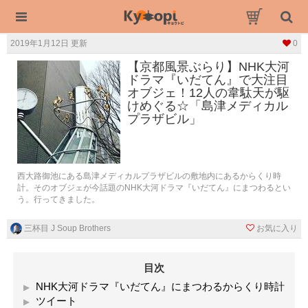
2019年1月12日 更新
0
【京都風景ぶらり】NHK大河
ドラマ『いだてん』で大注目
オブジェ！12人の韋駄天が駆
けめぐる☆「島津メディカル
プラザビル」
西大路御池にある島津メディカルプラザビルの敷地内にあるからくり時
計。そのオブジェが今話題のNHK大河ドラマ『いだてん』にまつわるとい
う。行ってきました。
三杯目 J Soup Brothers
お気に入り
目次
NHK大河ドラマ『いだてん』にまつわるからくり時計
ツイート