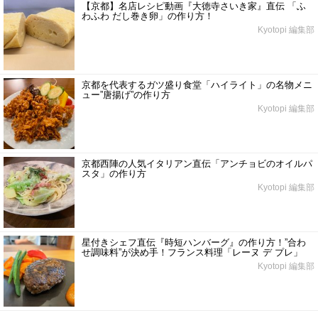
【京都】名店レシピ動画『大徳寺さいき家』直伝 「ふ
わふわ だし巻き卵」の作り方！
Kyotopi 編集部
京都を代表するガツ盛り食堂「ハイライト」の名物メニ
ュー”唐揚げ”の作り方
Kyotopi 編集部
京都西陣の人気イタリアン直伝「アンチョビのオイルパ
スタ」の作り方
Kyotopi 編集部
星付きシェフ直伝『時短ハンバーグ』の作り方！”合わ
せ調味料”が決め手！フランス料理「レーヌ デ プレ」
Kyotopi 編集部