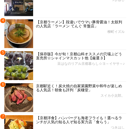
4
【京都ラーメン】段違いでウマい豚骨醤油！太鼓判
の人気店「ラーメン てんぐ 常盤店」
柳町イズル
5
【保存版】今が旬！京都山科オススメの穴場ぶどう
直売所☆シャインマスカット他【厳選３】
豆はなのリアル京都暮らし☆ヨ～イヤサ～♪
6
京都駅近く！炭火焼の自家菜園野菜や和牛が楽しめ
る人気店！朝食も評判「炭棲堂」
スイカ小太郎。
7
【京都洋食】ハンバーグも海老フライも！選べるラ
ンチが人気の知る人ぞ知る実力店「食らう」
つきはし