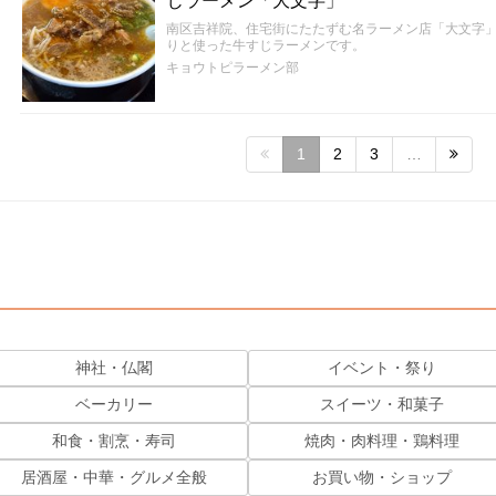
じラーメン「大文字」
南区吉祥院、住宅街にたたずむ名ラーメン店「大文字
りと使った牛すじラーメンです。
キョウトピラーメン部
1
2
3
…
神社・仏閣
イベント・祭り
ベーカリー
スイーツ・和菓子
和食・割烹・寿司
焼肉・肉料理・鶏料理
居酒屋・中華・グルメ全般
お買い物・ショップ