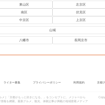
東山区
左京区
南区
伏見区
中京区
上京区
山城
八幡市
長岡京市
ライター募集
プライバシーポリシー
利用規約
京都
行・グルメ | 「京都がもっと好きになる。」をコンセプトに、メジャーから
Cop
け情報を網羅。最新グルメ、観光、体験記事が満載の地域密着メディア