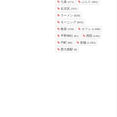
七条
ぶらり
(171)
(391)
右京区
(707)
ラーメン
(629)
モーニング
(603)
散策
カフェ
(709)
(1,688)
平野神社
西院
(61)
(144)
円町
老舗
(89)
(1,052)
西大路駅
(9)