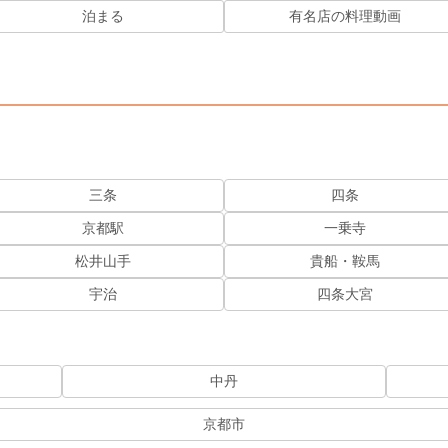
泊まる
有名店の料理動画
三条
四条
京都駅
一乗寺
松井山手
貴船・鞍馬
宇治
四条大宮
中丹
京都市