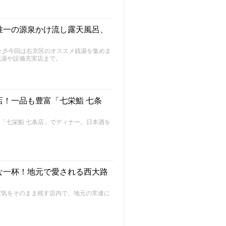
唯一の源泉かけ流し露天風呂、
～FU～☆彡今回は右京区のオススメ銭湯を集めま
銭湯や設備充実店まで。
！一品も豊富「七栄鮨 七条
の「七栄鮨 七条店」でディナー。日本酒を
な一杯！地元で愛される西大路
空気をそのまま残す店内で、地元の常連に