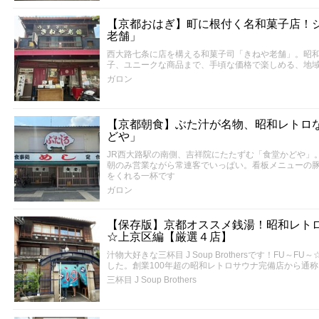
【京都おはぎ】町に根付く名和菓子店！
老舗」
西大路七条に店を構える和菓子司「きねや老舗」。昭和
子、ユニークな商品まで、手頃な価格で楽しめる、地
ガロン
【京都朝食】ぶた汁が名物、昭和レトロ
どや」
JR西大路駅の南側、吉祥院にたたずむ「食堂かどや」
朝のみ営業ながら常連客でいっぱい。看板メニューの
をくれる一杯です
ガロン
【保存版】京都オススメ銭湯！昭和レト
☆上京区編【厳選４店】
汁物大好きな三杯目 J Soup Brothersです！FU
した。創業100年超の昭和レトロサウナ完備店から通
三杯目 J Soup Brothers