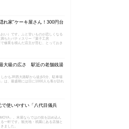
れ家"ケーキ屋さん！300円台
あおい）です。ふと甘いものが恋しくなる
に満ちたパティスリー『菓子工房
店で修業を積んだ店主が営む、とっておき
最大級の広さ 駅近の老舗銭湯
。しかもJR西大路駅から徒歩5分、駐車場
」は、最盛期には日に1000人も客が訪れ
元で使いやすい「八代目儀兵
MOYA」。米屋ならではの技を詰め込ん
える一軒です。観光地・祇園にある店舗と
てきました。