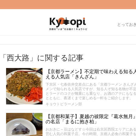
とってお
「西大路」に関する記事
【京都ラーメン】不定期で味わえる知る人
える人気店「きんざん」
下京区・七条佐井交差点にある「京都ラーメン きんざ
メンで知られる人気店ですが、知る人ぞ知る名物が不
とラードのコクが幾重にも重なり、お酒のアテにもな
とともに、夜遅くまで楽しめる一軒をご紹介します。
キョウトピラーメン部
【京都和菓子】夏越の祓限定『葛水無月
の名店「まるに抱き柏」
おおきに～豆はなどす☆今回は右京区西院エリアにあ
営む人気の和菓子店。今の時期、京都人必食の和菓子