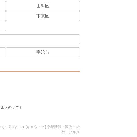
山科区
下京区
宇治市
グルメのギフト
yright © Kyotopi [キョウトピ] 京都情報・観光・旅
行・グルメ