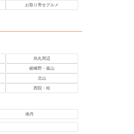
お取り寄せグルメ
烏丸周辺
嵯峨野・嵐山
北山
西院・桂
南丹