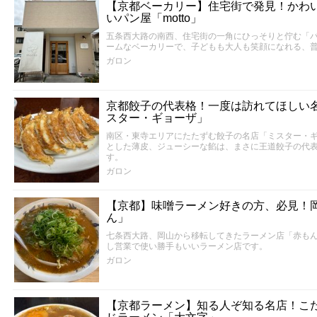
【京都ベーカリー】住宅街で発見！かわ
いパン屋「motto」
五条西大路の南西、住宅街の一角にひっそりと佇む「パン
ームなベーカリーで、子どもも大人も笑顔になれる、
ガロン
京都餃子の代表格！一度は訪れてほしい
スター・ギョーザ」
南区・東寺エリアにたたずむ餃子の名店「ミスター・
とした薄皮、ジューシーな餡は、まさに王道餃子の代
す。
ガロン
【京都】味噌ラーメン好きの方、必見！
ん」
七条西大路、岡山から移転してきたラーメン店「赤も
し営業で使い勝手もいいラーメン店です。
ガロン
【京都ラーメン】知る人ぞ知る名店！こ