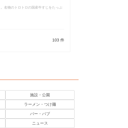
」。名物のトロトロの国産牛すじをたっぷ
103 件
施設・公園
ラーメン・つけ麺
バー・パブ
ニュース