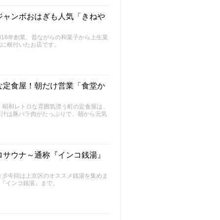
ジャンボおはぎも人気「きねや
16年創業、昔ながらの和菓子から上生菓
域に根付いたお店です。
な定食屋！朝だけ営業「食堂か
。昭和レトロな雰囲気漂う町の定食屋は、
豚汁は豚バラ肉がたっぷりで、朝から元気
ロサウナ～通称『インコ銭湯』
～FU～☆彡今回は上京区のオススメ銭湯を集めま
称『インコ銭湯』まで。