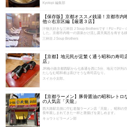
Kyotopi 編集部
【保存版】京都オススメ銭湯！京都市内
他☆右京区編【厳選３店】
汁物大好きな三杯目 J Soup Brothersです！FU
した。京都市内唯一の源泉かけ流し露天風呂を有する
三杯目 J Soup Brothers
【京都】地元民が足繁く通う昭和の寿司店
店」
JR梅小路京都西駅から七条通を西に5分、地元で評判
たしなむ昭和者は喜びそうな寿司店なり。
スイカ小太郎。
【京都ラーメン】豚骨醤油の昭和レトロ
の人気店「天龍」
西大路駅北側に佇む老舗ラーメン店「天龍」。昭和の
長年親しまれてきた一杯と唐揚げを楽しめます。
キョウトピラーメン部