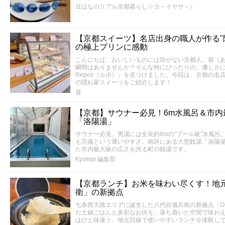
豆はなのリアル京都暮らし☆ヨ～イヤサ～♪
【京都スイーツ】名店出身の職人が作る"隠
の極上プリンに感動
こんにちは、おいしいものには目がない京都人、葵（
瞬間はありませんか？そんな時にぴったりの、優しさ
Repos（ルポ）』を見つけました。今回は、京都の名
の隠れ家スイーツをご紹介します！
葵
【京都】サウナー必見！6m水風呂＆市内
「洛陽湯」
サウナー必見。男湯には全長約6mの“プール級”水風呂
も完備という通いやすさ。南区にある大型銭湯「洛陽湯
た市内最大級の広さを誇る町の銭湯です。
Kyotopi 編集部
【京都ランチ】お米を味わい尽くす！地
衛」の新拠点
七条西大路エリアに誕生した八代目儀兵衛の新拠点「O
だ土鍋ごはんと多彩なお供を、落ち着いた空間で味わ
はひと味違う、地元目線で使いやすいランチを体験し