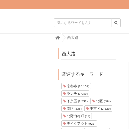

H
西大路
o
m
e
西大路
関連するキーワード
京都市
(10,157)
ランチ
(3,040)
下京区
北区
(1,331)
(504)
南区
中京区
(335)
(2,320)
北野白梅町
(82)
テイクアウト
(927)