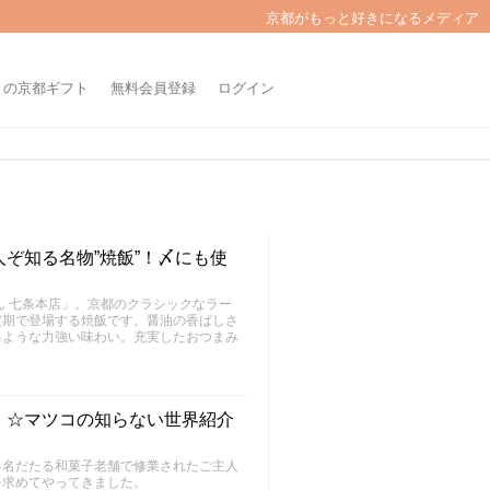
京都がもっと好きになるメディア
きの京都ギフト
無料会員登録
ログイン
ぞ知る名物”焼飯”！〆にも使
ん 七条本店」。京都のクラシックなラー
定期で登場する焼飯です。醤油の香ばしさ
るような力強い味わい。充実したおつまみ
』☆マツコの知らない世界紹介
る名だたる和菓子老舗で修業されたご主人
を求めてやってきました。