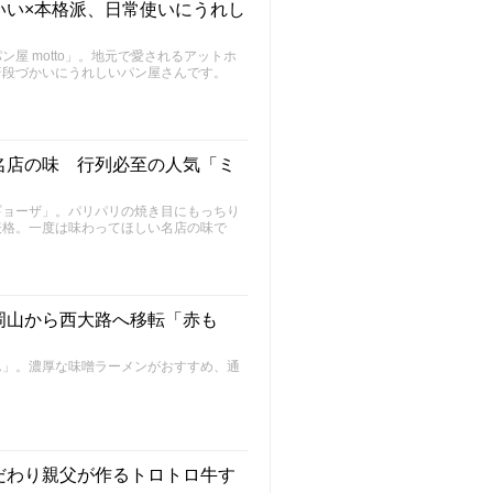
いい×本格派、日常使いにうれし
屋 motto」。地元で愛されるアットホ
普段づかいにうれしいパン屋さんです。
名店の味 行列必至の人気「ミ
ギョーザ」。パリパリの焼き目にもっちり
表格。一度は味わってほしい名店の味で
岡山から西大路へ移転「赤も
ん」。濃厚な味噌ラーメンがおすすめ、通
だわり親父が作るトロトロ牛す