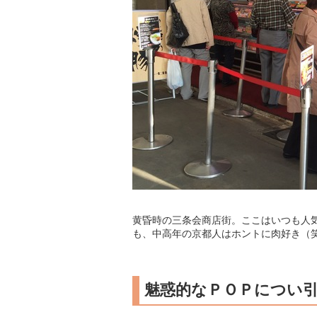
黄昏時の三条会商店街。ここはいつも人
も、中高年の京都人はホントに肉好き（
魅惑的なＰＯＰについ