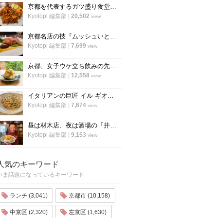
京都を代表するガツ盛り食堂「ハイライト」の名物メニュー”唐揚げ”の作り方
Kyotopi 編集部
|
20,502
view
京都名店の技『ムッシュいとう』の総料理長直伝「チキンステーキ」の焼き方
Kyotopi 編集部
|
7,699
view
京都、女子ウケ立ち飲みの先駆者「すいば」の人気メニュー『ポテトサラダ』の作り方
Kyotopi 編集部
|
12,558
view
イタリアンの巨匠 イル ギオットーネ笹島シェフ直伝「ボンゴレビアンコ」の作り方
Kyotopi 編集部
|
7,674
view
昼は材木店、夜は酒場の『井倉木材』が教える「裏技チャーハン（焼き飯）」の作り方！
Kyotopi 編集部
|
9,153
view
人気のキーワード
いま話題になっているキーワード
ランチ (3,041)
京都市 (10,158)
中京区 (2,320)
左京区 (1,630)