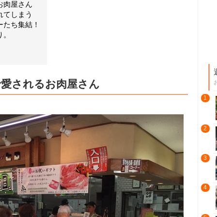
お肉屋さん
れてしまう
ーたち集結！
り。
で愛されるお肉屋さん
1
2
3
4