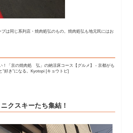
ープは同じ系列店・焼肉処弘のもの。焼肉処弘も地元民にはお
！「京の焼肉処 弘」の納涼床コース【グルメ】 - 京都がも
と”好き”になる。Kyotopi [キョウトピ]
るニクスキーたち集結！