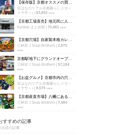
【保存版】京都オススメの買い物が楽しくなる食品スーパーマーケット【厳選6店】
豆はなのリアル京都暮らし☆ヨ～
イヤサ～♪
|
63,602
view
【京都工場直売】地元民に人気！和菓子・洋菓子の「工場直売所」６選【まとめ】
Kyotopi まとめ部
|
70,461
view
【京都穴場】自家製本格カレー作りの味方！四条大宮のインド食材店「スパイスマーケット」
三杯目 J Soup Brothers
|
2,975
view
京都駅地下にグランドオープン☆『できたて』テイクアウト専門店街「ポルタキッチン」
三杯目 J Soup Brothers
|
57,184
view
【お盆グルメ】京都市内の穴場ぶどう名産地☆有名スイーツ店御用達「勧修寺観光農園」
豆はなのリアル京都暮らし☆ヨ～
イヤサ～♪
|
9,575
view
【京都産直市場】八幡にある京都最大級の直売所☆奈良・大阪の秋の味覚も目白押し「旬の駅」
三杯目 J Soup Brothers
|
7,484
view
おすすめの記事
今注目の記事