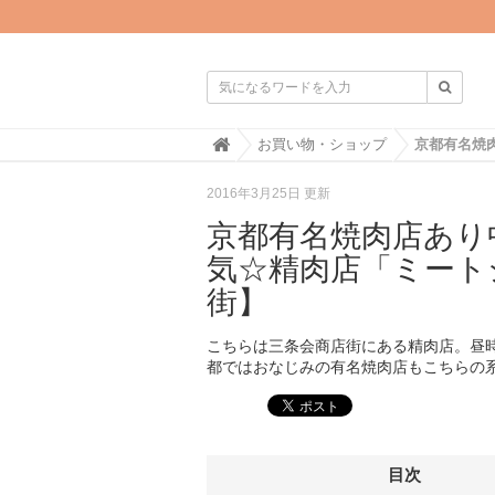

H
お買い物・ショップ
o
m
2016年3月25日 更新
e
京都有名焼肉店あり
気☆精肉店「ミート
街】
こちらは三条会商店街にある精肉店。昼
都ではおなじみの有名焼肉店もこちらの
目次