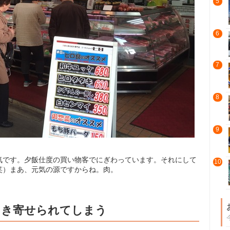
5
6
7
8
9
気です。夕飯仕度の買い物客でにぎわっています。それにして
10
笑）まあ、元気の源ですからね。肉。
引き寄せられてしまう