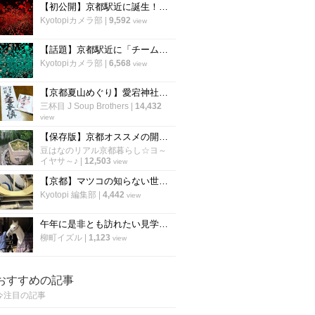
【初公開】京都駅近に誕生！「チームラボ」の最新巨大アート空間を一足先に体験
Kyotopiカメラ部
|
9,592
view
【話題】京都駅近に「チームラボ」が上陸！国内最大規模の新施設で体感する五感のアート空間
Kyotopiカメラ部
|
6,568
view
【京都夏山めぐり】愛宕神社『火廼要慎』札でおなじみの霊山！毎年恒例『千日詣』準備も着々と☆「愛宕山」
三杯目 J Soup Brothers
|
14,432
view
【保存版】京都オススメの開運占い！京都人御用達神社から有名鑑定士まで☆【5スポット】
豆はなのリアル京都暮らし☆ヨ～
イヤサ～♪
|
12,503
view
【京都】マツコの知らない世界にも登場！ラーメンを支える老舗製麺所「麺屋棣鄂」に潜入
Kyotopi 編集部
|
4,442
view
午年に是非とも訪れたい見学自由の厩舎「京都平安騎馬隊」
柳町イズル
|
1,123
view
おすすめの記事
今注目の記事