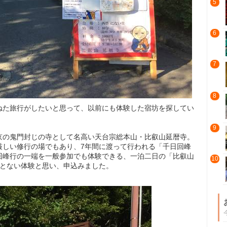
5
6
7
8
ねた旅行がしたいと思って、以前にも体験した宿坊を探してい
9
京の鬼門封じの寺として名高い天台宗総本山・比叡山延暦寺。
厳しい修行の場でもあり、7年間に渡って行われる「千日回峰
回峰行の一端を一般参加でも体験できる、一泊二日の「比叡山
10
たとない体験と思い、申込みました。