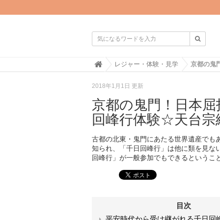

H
レジャー・体験・見学
o
m
2018年1月1日 更新
e
京都の鬼門！日本屈
回峰行体験☆天台宗
古都の北東・鬼門にあたる世界遺産でも
知られ、「千日回峰行」は他に類を見な
回峰行」が一般参加でもできるというこ
目次
平安時代から受け継がれる千日回