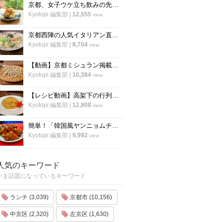
京都、女子ウケ立ち飲みの先駆者「すいば」の人気メニュー『ポテトサラダ』の作り方
Kyotopi 編集部
|
12,555
view
京都西陣の人気イタリアン直伝「アンチョビのオイルパスタ」の作り方
Kyotopi 編集部
|
8,704
view
【動画】京都ミシュラン掲載蕎麦店『花もも』店主が蕎麦を打つすべて
Kyotopi 編集部
|
10,384
view
【レシピ動画】高架下の行列ラーメン店「大中」にプロのチャーハンを教わる！
Kyotopi 編集部
|
12,908
view
簡単！「韓国風ヤンニョムチキン」の作り方！京都の人気韓国料理店『ナム』に教わりました！
Kyotopi 編集部
|
9,992
view
人気のキーワード
いま話題になっているキーワード
ランチ (3,039)
京都市 (10,156)
中京区 (2,320)
左京区 (1,630)