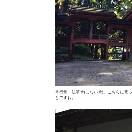
常行堂・法華堂(にない堂)。こちらに篭
とですね。