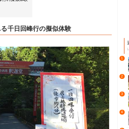
れる千日回峰行の擬似体験
1
2
3
4