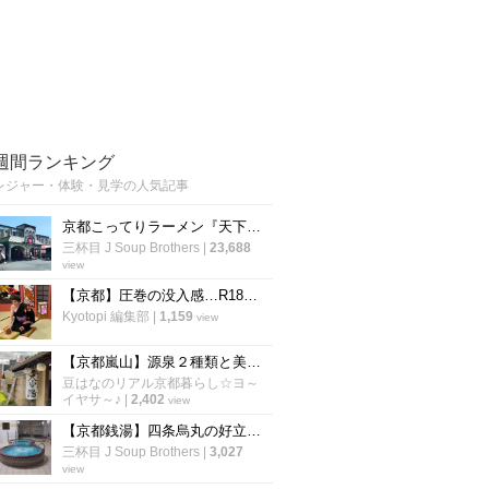
週間ランキング
レジャー・体験・見学の人気記事
京都こってりラーメン『天下一品』運営の温泉施設！丸一日過ごしたい岩盤浴「スパリゾート雄琴あがりゃんせ」
三杯目 J Soup Brothers
|
23,688
view
【京都】圧巻の没入感…R18ゾーンも登場！大人が楽しめるナイト営業も「太秦映画村」
Kyotopi 編集部
|
1,159
view
【京都嵐山】源泉２種類と美容アメニティ人気☆サウナ＆夏限定露天風呂も「さがの温泉天山の湯」
豆はなのリアル京都暮らし☆ヨ～
イヤサ～♪
|
2,402
view
【京都銭湯】四条烏丸の好立地！祇園祭合間にサッパリ一風呂☆サウナ＆露天風呂充実「白山湯」
三杯目 J Soup Brothers
|
3,027
view