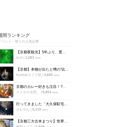
週間ランキング
イベント・祭りの人気記事
【京都夜観光】5年ぶり、更に進化を遂げて復活 幻想的な癒しのライトアップ「東山観月路」
m.m
|
1,283
view
【京都】本物が出たと噂の“比叡山お化け屋敷”が26年ぶりに復活！あの恐怖体験が蘇る
Kyotopiカメラ部
|
4,680
view
京都のカレー好きも注目！?大丸京都店裏の個性派スパイスカレー店「シチサンカレー」
スイカ小太郎。
|
6,854
view
行ってきました「大久保駐屯地夏まつり」8/9は「桂駐屯地納涼夏祭り」開催【イベント】
さむやん
|
6,318
view
【京都三大古本まつり】世界遺産・下鴨神社の糺の森で毎年恒例「下鴨納涼古本まつり」が開催
柳町イズル
|
1,948
view