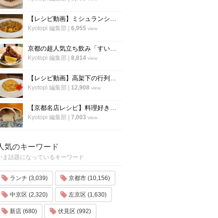
【レシピ動画】ミシュランシェフ直伝レシピ！絶品、麻婆豆腐の作り方『中国料理 菜格』
Kyotopi 編集部
|
6,955
view
京都の超人気立ち飲み「すいば」が美味しい『から揚げ』の作り方を伝授！
Kyotopi 編集部
|
8,814
view
【レシピ動画】高架下の行列ラーメン店「大中」にプロのチャーハンを教わる！
Kyotopi 編集部
|
12,908
view
【京都名店レシピ】料理好き必見！京名物の鯖寿司を自宅でつくる！「酒房わかば」
Kyotopi 編集部
|
7,003
view
人気のキーワード
いま話題になっているキーワード
ランチ (3,039)
京都市 (10,156)
中京区 (2,320)
左京区 (1,630)
新店 (680)
伏見区 (992)