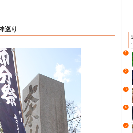
神巡り
1
2
3
4
5