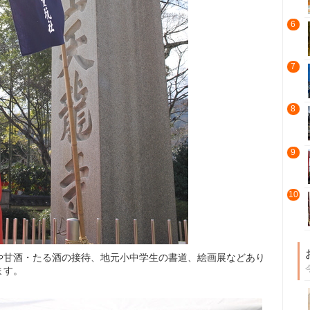
6
7
8
9
10
や甘酒・たる酒の接待、地元小中学生の書道、絵画展などあり
ます。