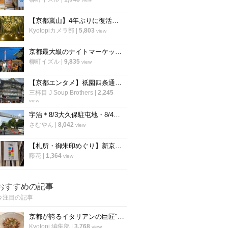
【京都嵐山】4年ぶりに復活！幻想的な竹林ライトアップ「嵐山月灯路」
Kyotopiカメラ部
|
5,803
view
京都最大級のナイトマーケット「京都夜市」が東本願寺前で開催
柳町イズル
|
9,835
view
【京都エンタメ】祇園四条通り歌舞伎発祥地『京都南座』の夏以降が熱い！注目作品続々☆
三杯目 J Soup Brothers
|
2,245
view
宇治＊8/3大久保駐屯地・8/4宇治駐屯地夏まつり開催！大久保では打ち上げ花火も【イベント】
さむやん
|
8,042
view
【札所・御朱印めぐり】新京極八社寺ならとっても気軽に回れます！
藤花
|
1,364
view
おすすめの記事
今注目の記事
京都が誇るイタリアンの巨匠"笹島シェフ"の料理動画第二弾！今度はリゾット！
Kyotopi 編集部
|
3,768
view