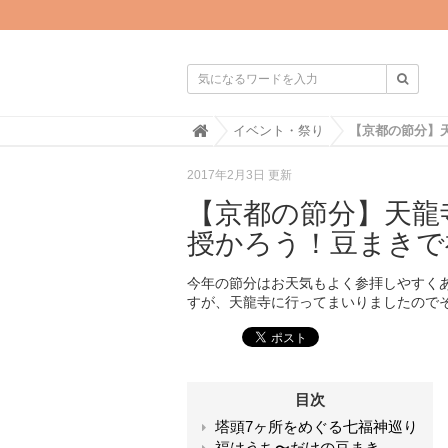

H
イベント・祭り
o
m
2017年2月3日 更新
e
【京都の節分】天龍
授かろう！豆まきで
今年の節分はお天気もよく参拝しやすく
すが、天龍寺に行ってまいりましたので
目次
塔頭7ヶ所をめぐる七福神巡り
福はうち〜だけの豆まき