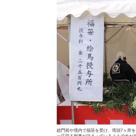
総門前や境内で福笹を受け、塔頭7ヶ所を