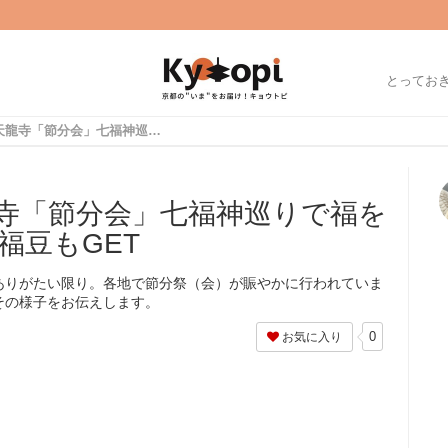
とってお
【京都の節分】天龍寺「節分会」七福神巡りで福を授かろう！豆まきで福豆もGET
寺「節分会」七福神巡りで福を
福豆もGET
ありがたい限り。各地で節分祭（会）が賑やかに行われていま
その様子をお伝えします。
0
お気に入り