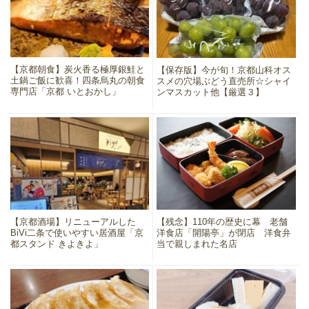
【京都朝食】炭火香る極厚銀鮭と
【保存版】今が旬！京都山科オス
土鍋ご飯に歓喜！四条烏丸の朝食
スメの穴場ぶどう直売所☆シャイ
専門店「京都 いとおかし」
ンマスカット他【厳選３】
【京都酒場】リニューアルした
【残念】110年の歴史に幕 老舗
BiVi二条で使いやすい居酒屋「京
洋食店「開陽亭」が閉店 洋食弁
都スタンド きよきよ」
当で親しまれた名店