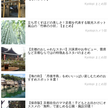
Kyotopi まとめ部
立ち尽くすほどの美しさ！京都を代表する観光スポット
嵐山の「竹林の小径」【まとめ】
Kyotopiカメラ部
【京都のおしゃれなスタバ】川床席やお寺ビュー、畳席
など京都ならではの特徴あるスタバのまとめ
Kyotopi まとめ部
【海の街】「丹後半島」をめいいっぱい楽しむためのお
すすめスポット８選！
Kyotopi まとめ部
【保存版】京都在住のママ必見！子どもとお出かけにオ
ススメの「無料」で楽しめる公園・施設10選！