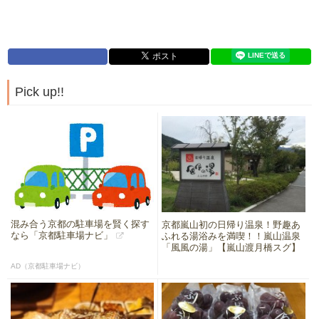
Pick up!!
混み合う京都の駐車場を賢く探す
京都嵐山初の日帰り温泉！野趣あ
なら「京都駐車場ナビ」
ふれる湯浴みを満喫！！嵐山温泉
「風風の湯」【嵐山渡月橋スグ】
AD（京都駐車場ナビ）