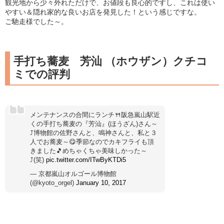
観光地から少々外れただけで、お値段も良心的ですし、これは使い
やすい＆隠れ家的な良いお店を発見した！という感じですな。
ご馳走様でした～。
手打ち蕎麦 芳汕 （ホウザン）クチコ
ミでの評判
メンテナンスの合間にランチ🍴阪急嵐山駅近
くの手打ち蕎麦の『芳汕』(ほうざん)さん～
⤴博物館の佐野さんと、鳴神さんと、私と３
人でお蕎麦～😋季節なのでカキフライも頂
きました🎵めちゃくちゃ美味しかった～
⤴(笑)
pic.twitter.com/ITwByKTDi5
— 京都嵐山オルゴール博物館
(@kyoto_orgel)
January 10, 2017