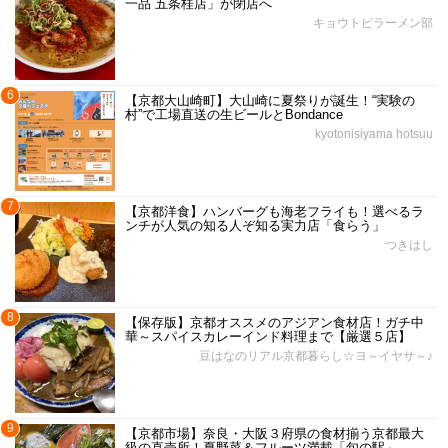
一品 五条桂店」が閉店へ
キョウトピラーメン部
6
【京都大山崎町】大山崎に夏祭りが誕生！“実験の
村”で工場直送の生ビールとBondance
kyotonisiyama hotsuu
7
【京都洋食】ハンバーグも海老フライも！選べるラ
ンチが人気の知る人ぞ知る実力店「食らう」
つきはし
8
【保存版】京都オススメのアジアン食材店！ガチ中
華～スパイスカレーインド料理まで【厳選５店】
豆はなのリアル京都暮らし☆ヨ～イヤサ～♪
9
【京都市場】奈良・大阪３府県の食材揃う京都最大
級の直売所！夏野菜＆フルーツ満載「旬の駅」