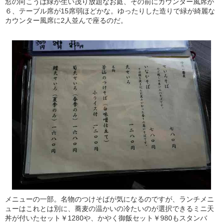
窓の向こうは緑が生い茂り放題なお庭、その前にカウンター風席が
６、テーブル席が15席弱ほどかな。ゆったりした造りで緑が綺麗な
カウンター風席に2人並んで座るのだ。
メニューの一部。名物のつけそばが気になるのですが、ランチメニ
ューはこれとは別に、蕎麦の温かいの冷たいのが選択できるミニ天
丼が付いたセット￥1280や、かやく御飯セット￥980もスタンバ