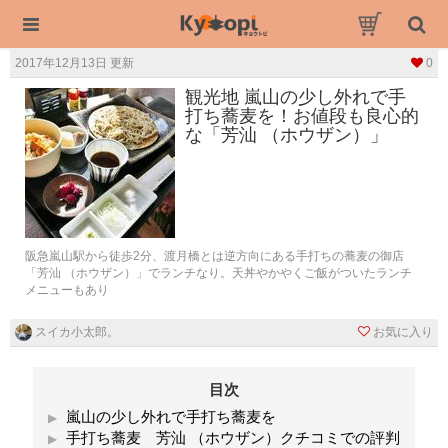
2017年12月13日 更新
0
観光地 嵐山の少し外れで手
打ち蕎麦を！お値段も良心的
な「芳汕 （ホウザン）」
阪急嵐山駅から徒歩2分、渡月橋とは逆方向にある手打ちの蕎麦の御店
「芳汕 （ホウザン）」でランチなり。天丼やかやくご飯がついたランチ
メニューもあり
スイカ小太郎。
お気に入り
目次
嵐山の少し外れで手打ち蕎麦を
手打ち蕎麦 芳汕 （ホウザン）クチコミでの評判