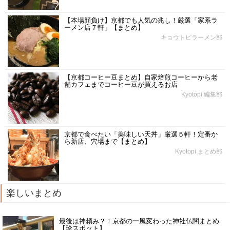
【本場顔負け】京都でも人気の兆し！厳選「家系ラ
ーメン店７軒」【まとめ】
キョウトピラーメン部
【京都コーヒー豆まとめ】自家焙煎コーヒーから老
舗カフェまでコーヒー豆が買えるお店
Kyotopi 編集部
京都で食べたい「美味しい天丼」厳選５軒！定番か
ら新店、穴場まで【まとめ】
Kyotopi まとめ部
楽しいまとめ
最後は神頼み？！京都の一風変わった神社仏閣まとめ
【珍スポット】