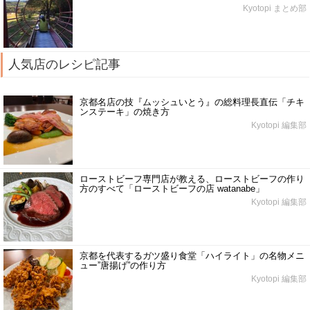
Kyotopi まとめ部
人気店のレシピ記事
京都名店の技『ムッシュいとう』の総料理長直伝「チキ
ンステーキ」の焼き方
Kyotopi 編集部
ローストビーフ専門店が教える、ローストビーフの作り
方のすべて「ローストビーフの店 watanabe」
Kyotopi 編集部
京都を代表するガツ盛り食堂「ハイライト」の名物メニ
ュー”唐揚げ”の作り方
Kyotopi 編集部