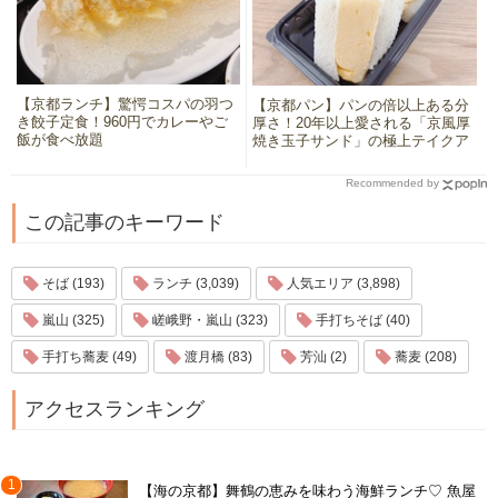
【京都ランチ】驚愕コスパの羽つ
【京都パン】パンの倍以上ある分
き餃子定食！960円でカレーやご
厚さ！20年以上愛される「京風厚
飯が食べ放題
焼き玉子サンド」の極上テイクア
ウト
Recommended by
この記事のキーワード
そば (193)
ランチ (3,039)
人気エリア (3,898)
嵐山 (325)
嵯峨野・嵐山 (323)
手打ちそば (40)
手打ち蕎麦 (49)
渡月橋 (83)
芳汕 (2)
蕎麦 (208)
アクセスランキング
1
【海の京都】舞鶴の恵みを味わう海鮮ランチ♡ 魚屋