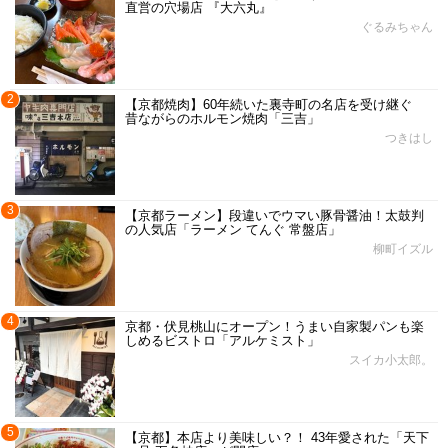
直営の穴場店 『大六丸』
ぐるみちゃん
2
【京都焼肉】60年続いた裏寺町の名店を受け継ぐ
昔ながらのホルモン焼肉「三吉」
つきはし
3
【京都ラーメン】段違いでウマい豚骨醤油！太鼓判
の人気店「ラーメン てんぐ 常盤店」
柳町イズル
4
京都・伏見桃山にオープン！うまい自家製パンも楽
しめるビストロ「アルケミスト」
スイカ小太郎。
5
【京都】本店より美味しい？！ 43年愛された「天下