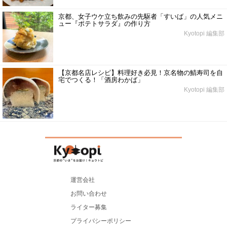
京都、女子ウケ立ち飲みの先駆者「すいば」の人気メニ
ュー『ポテトサラダ』の作り方
Kyotopi 編集部
【京都名店レシピ】料理好き必見！京名物の鯖寿司を自
宅でつくる！「酒房わかば」
Kyotopi 編集部
運営会社
お問い合わせ
ライター募集
プライバシーポリシー