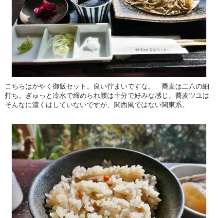
こちらはかやく御飯セット。良い佇まいですな。 蕎麦は二八の細
打ち。ぎゅっと冷水で締められ腰は十分で好みな感じ。蕎麦ツユは
そんなに濃くはしていないですが、関西風ではない関東系。