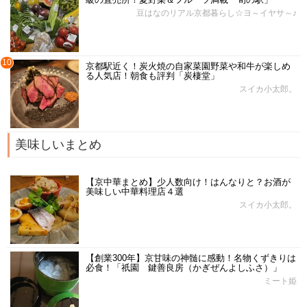
豆はなのリアル京都暮らし☆ヨ～イヤサ～♪
10
京都駅近く！炭火焼の自家菜園野菜や和牛が楽しめ
る人気店！朝食も評判「炭棲堂」
スイカ小太郎。
美味しいまとめ
【京中華まとめ】少人数向け！はんなりと？お酒が
美味しい中華料理店４選
スイカ小太郎。
【創業300年】京甘味の神髄に感動！名物くずきりは
必食！「祇園 鍵善良房（かぎぜんよしふさ）」
ミート姫