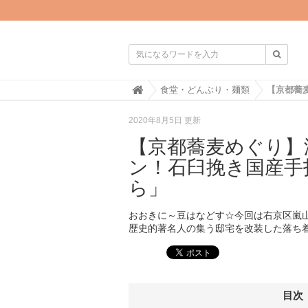

H
食堂・どんぶり・麺類
o
m
2020年8月5日 更新
e
【京都蕎麦めぐり】
ン！石臼挽き国産手
ら」
おおきに～豆はなどす☆今回は右京区嵐
歴史的著名人の集う邸宅を改装した落ち
目次