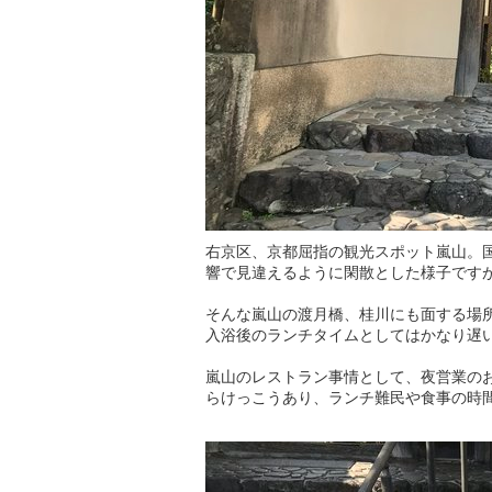
右京区、京都屈指の観光スポット嵐山。
響で見違えるように閑散とした様子です
そんな嵐山の渡月橋、桂川にも面する場
入浴後のランチタイムとしてはかなり遅
嵐山のレストラン事情として、夜営業の
らけっこうあり、ランチ難民や食事の時