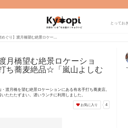
とってお
【京都蕎麦めぐり】渡月橋望む絶景ロケーション！石臼挽き国産手打ち蕎麦絶品☆「嵐山よしむら」
渡月橋望む絶景ロケーショ
打ち蕎麦絶品☆「嵐山よしむ
山・渡月橋を望む絶景ロケーションにある有名手打ち蕎麦店。
着いたたたずまい。遅いランチに利用しました。
4
お気に入り