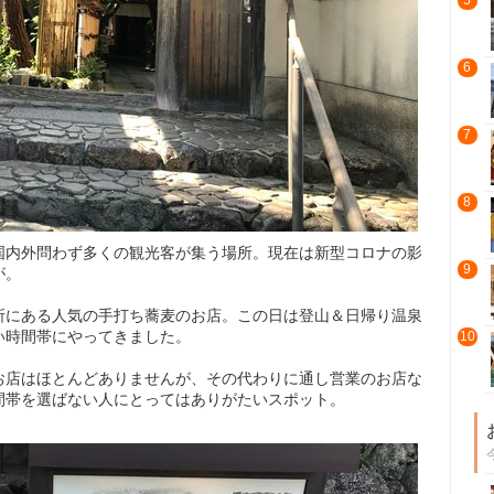
5
6
7
8
国内外問わず多くの観光客が集う場所。現在は新型コロナの影
9
が。
所にある人気の手打ち蕎麦のお店。この日は登山＆日帰り温泉
い時間帯にやってきました。
10
お店はほとんどありませんが、その代わりに通し営業のお店な
間帯を選ばない人にとってはありがたいスポット。