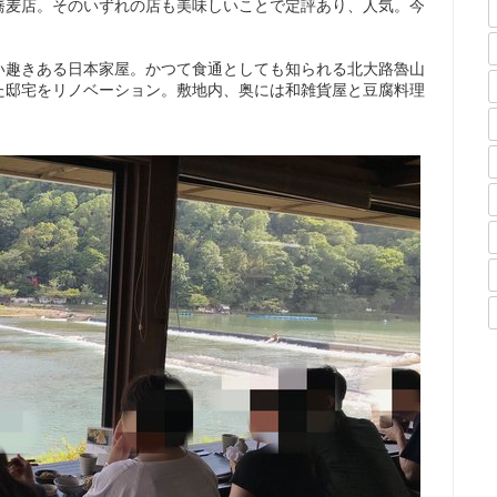
蕎麦店。そのいずれの店も美味しいことで定評あり、人気。今
い趣きある日本家屋。かつて食通としても知られる北大路魯山
た邸宅をリノベーション。敷地内、奥には和雑貨屋と豆腐料理