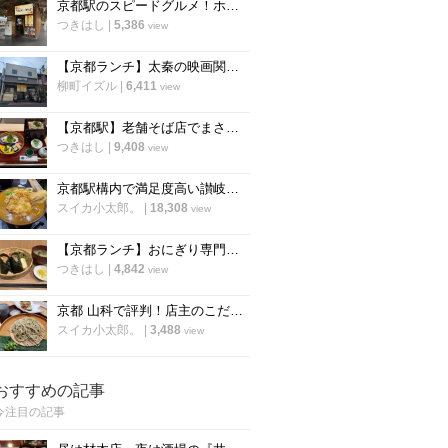
京都駅のスピードグルメ！ホームの侮れない立ち食いそば 早朝から営業「麺家 京都 上がも」
つきはし
|
5,386
view
【京都ランチ】太秦の映画関係者御用達、老舗お食事処「美濃屋」
柳町イズル
|
6,411
view
【京都駅】老舗そば店でまさかの“そば食べ放題”隠れた大満足メニュー「田ごと」
つきはし
|
9,408
view
京都駅構内で満足度高い讃岐うどん！もっと早く来れば良かった「つくもうどん」
スイカ小太郎。
|
18,308
view
【京都ランチ】おにぎり専門店の唐揚げ付のセットが人気「成いち」
つきはし
|
4,842
view
京都 山科で評判！店主のこだわりが詰まった手打ち蕎麦店「 藤村」
スイカ小太郎。
|
3,488
view
おすすめの記事
今注目の記事