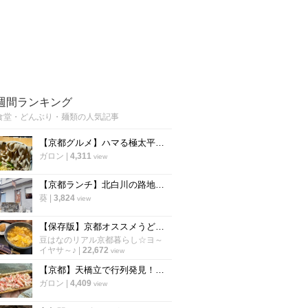
週間ランキング
食堂・どんぶり・麺類の人気記事
【京都グルメ】ハマる極太平打ち蕎麦！人気スーパー銭湯「力の湯」の食事処に新店
ガロン
|
4,311
view
【京都ランチ】北白川の路地裏レトロ食堂 秘密にしたい穴場店の"絶品タツタ南蛮"
葵
|
3,824
view
【保存版】京都オススメうどん！京都駅行列店～昔ながらの地元食堂まで☆下京区編【厳選８店】
豆はなのリアル京都暮らし☆ヨ～
イヤサ～♪
|
22,672
view
【京都】天橋立で行列発見！限定の贅沢かにめし弁当がまさかの1500円「はしだて物産」
ガロン
|
4,409
view