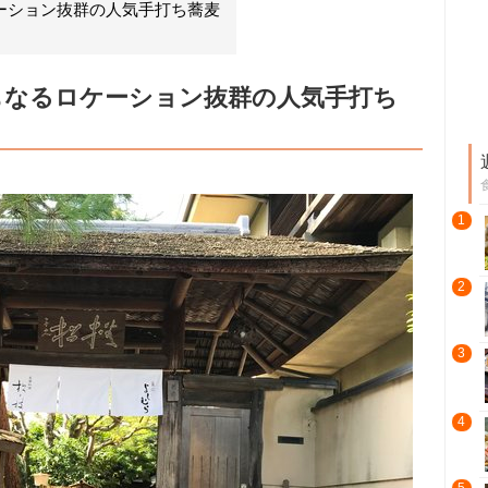
ーション抜群の人気手打ち蕎麦
もなるロケーション抜群の人気手打ち
1
2
3
4