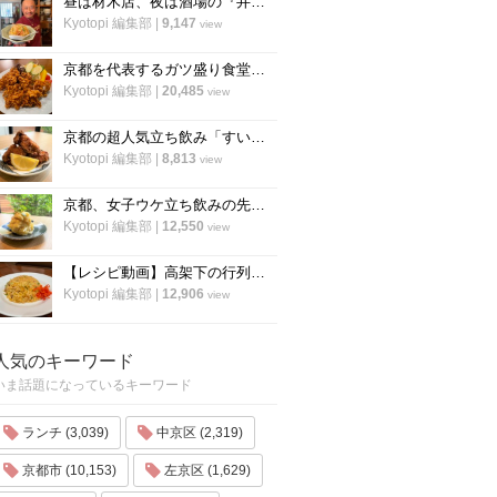
昼は材木店、夜は酒場の『井倉木材』が教える「裏技チャーハン（焼き飯）」の作り方！
Kyotopi 編集部
|
9,147
view
京都を代表するガツ盛り食堂「ハイライト」の名物メニュー”唐揚げ”の作り方
Kyotopi 編集部
|
20,485
view
京都の超人気立ち飲み「すいば」が美味しい『から揚げ』の作り方を伝授！
Kyotopi 編集部
|
8,813
view
京都、女子ウケ立ち飲みの先駆者「すいば」の人気メニュー『ポテトサラダ』の作り方
Kyotopi 編集部
|
12,550
view
【レシピ動画】高架下の行列ラーメン店「大中」にプロのチャーハンを教わる！
Kyotopi 編集部
|
12,906
view
人気のキーワード
いま話題になっているキーワード
ランチ (3,039)
中京区 (2,319)
京都市 (10,153)
左京区 (1,629)