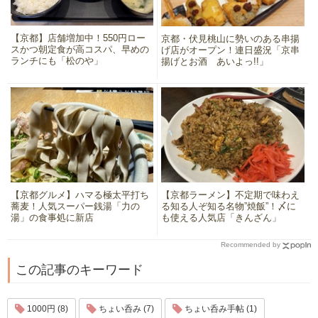
【京都】店舗増加中！550円ロー
京都・伏見桃山に勢いのある串揚
スかつ朝定食が高コスパ、早めの
げ店がオープン！連日盛況「京串
ランチにも「松のや」
揚げとお酒 あいよっ!!」
【京都グルメ】ハマる極太平打ち
【京都ラーメン】不定期で味わえ
蕎麦！人気スーパー銭湯「力の
る知る人ぞ知る名物”焼飯”！〆に
湯」の食事処に新店
も使える人気店「きんざん」
Recommended by
この記事のキーワード
1000円 (8)
ちょい呑み (7)
ちょい呑み手帖 (1)