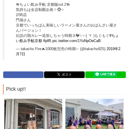
🍻ちょい飲み手帖 京都版vol.2🍻
気持ちは全店制覇企画！🐵✨
2/95店
門扇さん
京都でいっちばん美味しいラーメン屋さんのおばんざい屋さ
んバージョン！
伝説の鶏カレー追加しちゃう時期ヨ🐓✨✨( ˙༥˙ )もぐもぐ
#ちょ
い飲み手帖京都
#p85
pic.twitter.com/1YuNpOeCaB
— takacho Fire🔥1000枚完売の時期✨ (@takacho925)
2019年2
月7日
Pick up!!