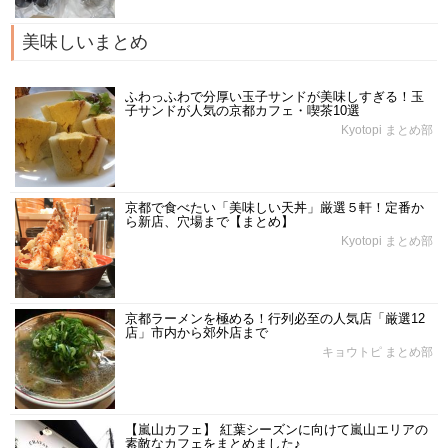
美味しいまとめ
ふわっふわで分厚い玉子サンドが美味しすぎる！玉
子サンドが人気の京都カフェ・喫茶10選
Kyotopi まとめ部
京都で食べたい「美味しい天丼」厳選５軒！定番か
ら新店、穴場まで【まとめ】
Kyotopi まとめ部
京都ラーメンを極める！行列必至の人気店「厳選12
店」市内から郊外店まで
キョウトピ まとめ部
【嵐山カフェ】 紅葉シーズンに向けて嵐山エリアの
素敵なカフェをまとめました♪