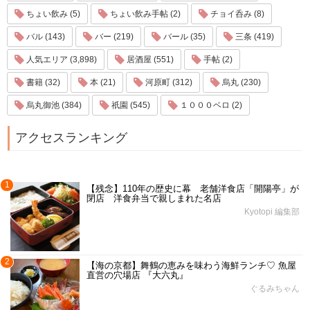
ちょい飲み (5)
ちょい飲み手帖 (2)
チョイ呑み (8)
バル (143)
バー (219)
バール (35)
三条 (419)
人気エリア (3,898)
居酒屋 (551)
手帖 (2)
書籍 (32)
本 (21)
河原町 (312)
烏丸 (230)
烏丸御池 (384)
祇園 (545)
１０００ベロ (2)
アクセスランキング
1
【残念】110年の歴史に幕 老舗洋食店「開陽亭」が
閉店 洋食弁当で親しまれた名店
Kyotopi 編集部
2
【海の京都】舞鶴の恵みを味わう海鮮ランチ♡ 魚屋
直営の穴場店 『大六丸』
ぐるみちゃん