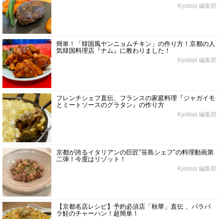
Kyotopi 編集部
簡単！「韓国風ヤンニョムチキン」の作り方！京都の人
気韓国料理店『ナム』に教わりました！
Kyotopi 編集部
フレンチシェフ直伝、フランスの家庭料理『ジャガイモ
とミートソースのグラタン』の作り方
Kyotopi 編集部
京都が誇るイタリアンの巨匠"笹島シェフ"の料理動画第
二弾！今度はリゾット！
Kyotopi 編集部
【京都名店レシピ】予約必須店「秋華」直伝 、パラパ
ラ鮭のチャーハン！超簡単！