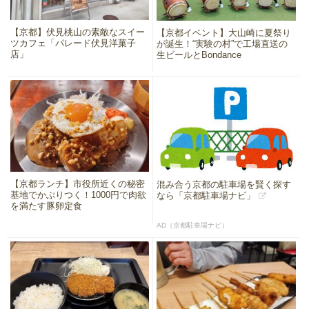
【京都】伏見桃山の素敵なスイー
【京都イベント】大山崎に夏祭り
ツカフェ「パレード伏見洋菓子
が誕生！“実験の村”で工場直送の
店」
生ビールとBondance
【京都ランチ】市役所近くの秘密
混み合う京都の駐車場を賢く探す
基地でかぶりつく！1000円で肉欲
なら「京都駐車場ナビ」
を満たす豚卵定食
AD（京都駐車場ナビ）