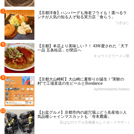
7
【京都洋食】ハンバーグも海老フライも！選べるラ
ンチが人気の知る人ぞ知る実力店「食らう」
つきはし
8
【京都】本店より美味しい？！ 43年愛された「天下
一品 五条桂店」が閉店へ
キョウトピラーメン部
9
【京都大山崎町】大山崎に夏祭りが誕生！“実験の
村”で工場直送の生ビールとBondance
kyotonisiyama hotsuu
10
【お盆グルメ】京都市内の超穴場ぶどう名産地☆人
気品種シャインマスカットも「寺本農園」
豆はなのリアル京都暮らし☆ヨ～イヤサ～♪