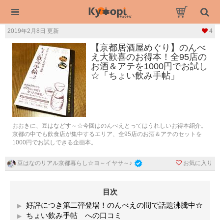
2019年2月8日 更新
4
【京都居酒屋めぐり】のんべ
え大歓喜のお得本！全95店の
お酒＆アテを1000円でお試し
☆「ちょい飲み手帖」
おおきに、豆はなどす～☆今回はのんべえとってはうれしいお得本紹介。
京都の中でも飲食店が集中するエリア、全95店のお酒＆アテのセットを
1000円でお試しできる企画本。
お気に入り
豆はなのリアル京都暮らし☆ヨ～イヤサ～♪
目次
好評につき第二弾登場！のんべえの間で話題沸騰中☆
ちょい飲み手帖 への口コミ