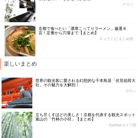
アリー
京都で食べたい「濃厚こってりラーメン」厳選８
店！定番から穴場まで【まとめ】
キョウトピ まとめ部
楽しいまとめ
世界の観光客に愛される幻想的な千本鳥居「伏見稲荷大
社」その魅力を大解剖！
ガロン
立ち尽くすほどの美しさ！京都を代表する観光スポット
嵐山の「竹林の小径」【まとめ】
Kyotopiカメラ部