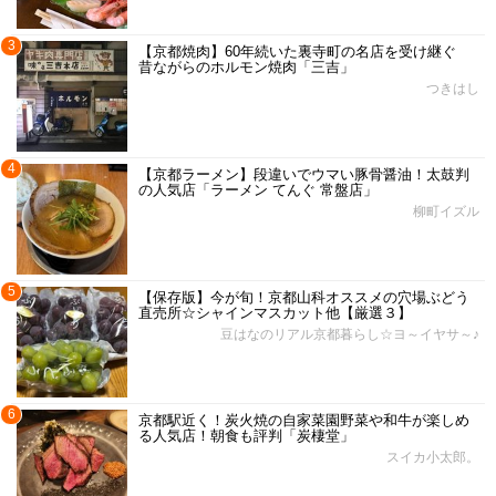
3
【京都焼肉】60年続いた裏寺町の名店を受け継ぐ
昔ながらのホルモン焼肉「三吉」
つきはし
4
【京都ラーメン】段違いでウマい豚骨醤油！太鼓判
の人気店「ラーメン てんぐ 常盤店」
柳町イズル
5
【保存版】今が旬！京都山科オススメの穴場ぶどう
直売所☆シャインマスカット他【厳選３】
豆はなのリアル京都暮らし☆ヨ～イヤサ～♪
6
京都駅近く！炭火焼の自家菜園野菜や和牛が楽しめ
る人気店！朝食も評判「炭棲堂」
スイカ小太郎。