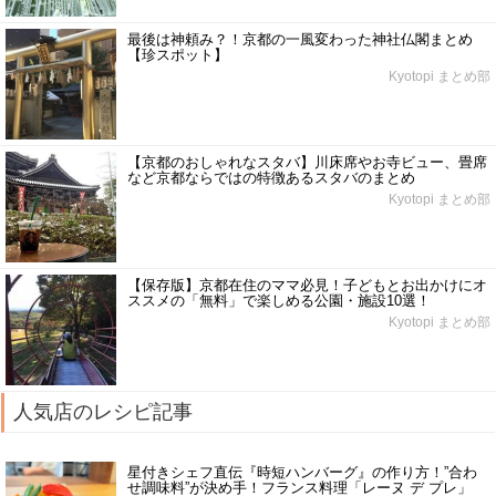
最後は神頼み？！京都の一風変わった神社仏閣まとめ
【珍スポット】
Kyotopi まとめ部
【京都のおしゃれなスタバ】川床席やお寺ビュー、畳席
など京都ならではの特徴あるスタバのまとめ
Kyotopi まとめ部
【保存版】京都在住のママ必見！子どもとお出かけにオ
ススメの「無料」で楽しめる公園・施設10選！
Kyotopi まとめ部
人気店のレシピ記事
星付きシェフ直伝『時短ハンバーグ』の作り方！”合わ
せ調味料”が決め手！フランス料理「レーヌ デ プレ」