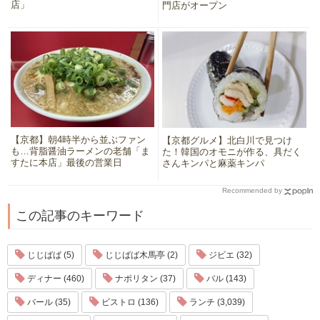
店」
門店がオープン
【京都】朝4時半から並ぶファン
【京都グルメ】北白川で見つけ
も…背脂醤油ラーメンの老舗「ま
た！韓国のオモニが作る、具だく
すたに本店」最後の営業日
さんキンパと麻薬キンパ
Recommended by
この記事のキーワード
じじばば (5)
じじばば木馬亭 (2)
ジビエ (32)
ディナー (460)
ナポリタン (37)
バル (143)
バール (35)
ビストロ (136)
ランチ (3,039)