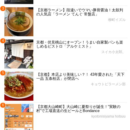
3
【京都ラーメン】段違いでウマい豚骨醤油！太鼓判
の人気店「ラーメン てんぐ 常盤店」
柳町イズル
4
京都・伏見桃山にオープン！うまい自家製パンも楽
しめるビストロ「アルケミスト」
スイカ小太郎。
5
【京都】本店より美味しい？！ 43年愛された「天下
一品 五条桂店」が閉店へ
キョウトピラーメン部
6
【京都大山崎町】大山崎に夏祭りが誕生！“実験の
村”で工場直送の生ビールとBondance
kyotonisiyama hotsuu