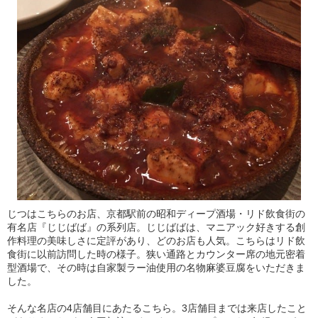
じつはこちらのお店、京都駅前の昭和ディープ酒場・リド飲食街の
有名店『じじばば』の系列店。じじばばは、マニアック好きする創
作料理の美味しさに定評があり、どのお店も人気。こちらはリド飲
食街に以前訪問した時の様子。狭い通路とカウンター席の地元密着
型酒場で、その時は自家製ラー油使用の名物麻婆豆腐をいただきま
した。
そんな名店の4店舗目にあたるこちら。3店舗目までは来店したこと