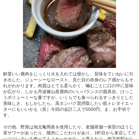
鮮度いい鹿肉をじっくり火を入れては寝かし、旨味をていねいに引
き出した、ジューシーなロースト。見た目の赤身のレア感からもそ
れがわかります。肉質はとても柔らかく、噛むごとに口の中に旨味
が広がり、しかも丹波篠山産鹿肉のいいバランスの脂具合。けっこ
うボリューミーな量ですが、いくらでも食べられるすっきりとした
美味しさ。もしかしたら、高タンパク質摂取したい筋トレダイエッ
ターにもいいかも（笑）今回の会計二人で5500円。ま、お手頃で
す。
その他、野菜は地元亀岡産を使用したり、老舗茶舗一保堂のほうじ
茶サワーがあったり、随所にこだわりがあり、1軒目から来店してガ
ッツリいろいろ食べてもよかったかな、と思えたり。地下鉄駅から