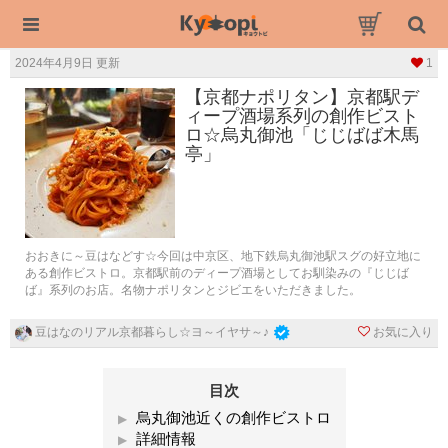
2024年4月9日 更新
1
【京都ナポリタン】京都駅デ
ィープ酒場系列の創作ビスト
ロ☆烏丸御池「じじばば木馬
亭」
おおきに～豆はなどす☆今回は中京区、地下鉄烏丸御池駅スグの好立地に
ある創作ビストロ。京都駅前のディープ酒場としてお馴染みの『じじば
ば』系列のお店。名物ナポリタンとジビエをいただきました。
お気に入り
豆はなのリアル京都暮らし☆ヨ～イヤサ～♪
目次
烏丸御池近くの創作ビストロ
詳細情報