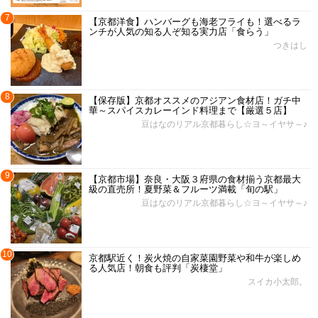
7
【京都洋食】ハンバーグも海老フライも！選べるラ
ンチが人気の知る人ぞ知る実力店「食らう」
つきはし
8
【保存版】京都オススメのアジアン食材店！ガチ中
華～スパイスカレーインド料理まで【厳選５店】
豆はなのリアル京都暮らし☆ヨ～イヤサ～♪
9
【京都市場】奈良・大阪３府県の食材揃う京都最大
級の直売所！夏野菜＆フルーツ満載「旬の駅」
豆はなのリアル京都暮らし☆ヨ～イヤサ～♪
10
京都駅近く！炭火焼の自家菜園野菜や和牛が楽しめ
る人気店！朝食も評判「炭棲堂」
スイカ小太郎。