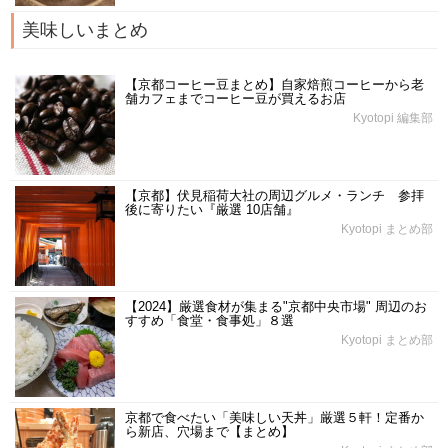
美味しいまとめ
【京都コーヒー豆まとめ】自家焙煎コーヒーから老
舗カフェまでコーヒー豆が買えるお店
Kyotopi 編集部
【京都】伏見稲荷大社の周辺グルメ・ランチ 参拝
後に寄りたい『厳選 10店舗』
Kyotopi まとめ部
【2024】厳選食材が集まる"京都中央市場" 周辺のお
すすめ「食堂・食事処」８選
Kyotopi まとめ部
京都で食べたい「美味しい天丼」厳選５軒！定番か
ら新店、穴場まで【まとめ】