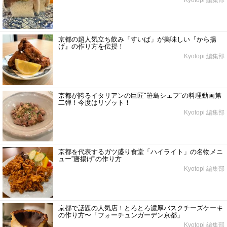
京都の超人気立ち飲み「すいば」が美味しい『から揚
げ』の作り方を伝授！
Kyotopi 編集部
京都が誇るイタリアンの巨匠"笹島シェフ"の料理動画第
二弾！今度はリゾット！
Kyotopi 編集部
京都を代表するガツ盛り食堂「ハイライト」の名物メニ
ュー”唐揚げ”の作り方
Kyotopi 編集部
京都で話題の人気店！とろとろ濃厚バスクチーズケーキ
の作り方〜「フォーチュンガーデン京都」
Kyotopi 編集部