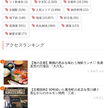
リド飲食街 (1)
中京区 (2,320)
京都市 (10,156)
京都駅 (528)
人気エリア (3,898)
創作料理 (22)
地下鉄 (148)
地域 (10,857)
好立地 (92)
居酒屋 (551)
烏丸御池 (384)
酒場 (123)
麻婆豆腐 (77)
アクセスランキング
1
【海の京都】舞鶴の恵みを味わう海鮮ランチ♡ 魚屋
直営の穴場店 『大六丸』
ぐるみちゃん
2
【京都焼肉】60年続いた裏寺町の名店を受け継ぐ
昔ながらのホルモン焼肉「三吉」
つきはし