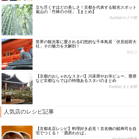
立ち尽くすほどの美しさ！京都を代表する観光スポット
嵐山の「竹林の小径」【まとめ】
Kyotopiカメラ部
世界の観光客に愛される幻想的な千本鳥居「伏見稲荷大
社」その魅力を大解剖！
ガロン
【京都のおしゃれなスタバ】川床席やお寺ビュー、畳席
など京都ならではの特徴あるスタバのまとめ
Kyotopi まとめ部
人気店のレシピ記事
【京都名店レシピ】料理好き必見！京名物の鯖寿司を自
宅でつくる！「酒房わかば」
Kyotopi 編集部