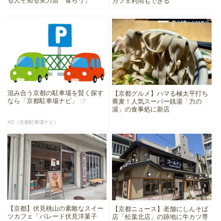
る人ぞ知る実力店「食らう」
カフェ利用もできる
混み合う京都の駐車場を賢く探す
【京都グルメ】ハマる極太平打ち
なら「京都駐車場ナビ」
蕎麦！人気スーパー銭湯「力の
湯」の食事処に新店
AD（京都駐車場ナビ）
【京都】伏見桃山の素敵なスイー
【京都ニュース】老舗にしんそば
ツカフェ「パレード伏見洋菓子
店「松葉北店」の跡地に牛カツ専