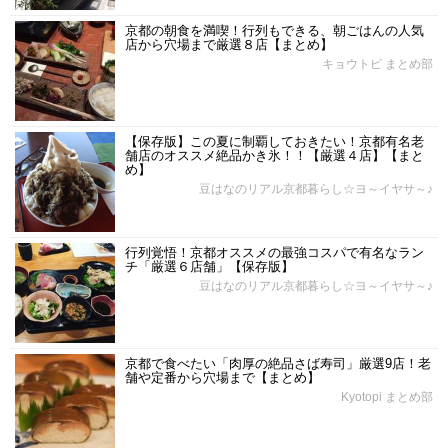
京都の朝食を満喫！行列もできる、朝ごはんの人気
店から穴場まで厳選８店【まとめ】
キョウトピ まとめ部
【保存版】この夏に制覇しておきたい！京都有名老
舗店のオススメ絶品かき氷！！【厳選４店】【まと
め】
豆はなのリアル京都暮らし☆ヨ～イヤサ～♪
行列覚悟！京都オススメの最強コスパで有名なラン
チ「厳選６店舗」【保存版】
豆はなのリアル京都暮らし☆ヨ～イヤサ～♪
京都で食べたい「肉厚の絶品さば寿司」厳選9店！老
舗や定番から穴場まで【まとめ】
Kyotopi まとめ部