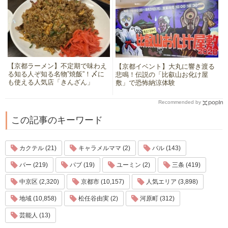
【京都ラーメン】不定期で味わえ
【京都イベント】大丸に響き渡る
る知る人ぞ知る名物”焼飯”！〆に
悲鳴！伝説の「比叡山お化け屋
も使える人気店「きんざん」
敷」で恐怖納涼体験
Recommended by
この記事のキーワード
カクテル (21)
キャラメルママ (2)
バル (143)
バー (219)
パブ (19)
ユーミン (2)
三条 (419)
中京区 (2,320)
京都市 (10,157)
人気エリア (3,898)
地域 (10,858)
松任谷由実 (2)
河原町 (312)
芸能人 (13)