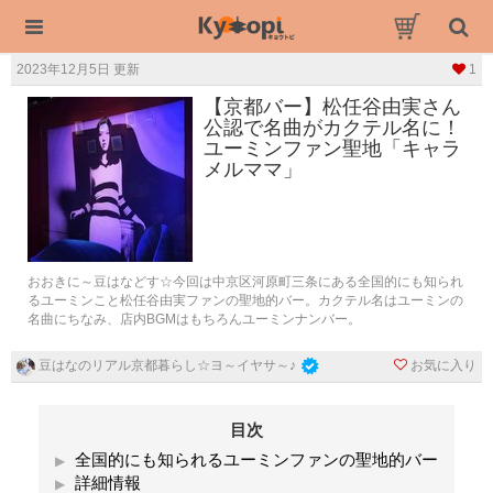
2023年12月5日 更新
1
【京都バー】松任谷由実さん
公認で名曲がカクテル名に！
ユーミンファン聖地「キャラ
メルママ」
おおきに～豆はなどす☆今回は中京区河原町三条にある全国的にも知られ
るユーミンこと松任谷由実ファンの聖地的バー。カクテル名はユーミンの
名曲にちなみ、店内BGMはもちろんユーミンナンバー。
お気に入り
豆はなのリアル京都暮らし☆ヨ～イヤサ～♪
目次
全国的にも知られるユーミンファンの聖地的バー
詳細情報