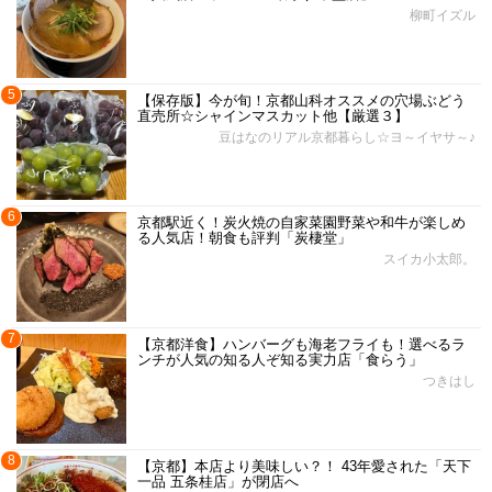
柳町イズル
5
【保存版】今が旬！京都山科オススメの穴場ぶどう
直売所☆シャインマスカット他【厳選３】
豆はなのリアル京都暮らし☆ヨ～イヤサ～♪
6
京都駅近く！炭火焼の自家菜園野菜や和牛が楽しめ
る人気店！朝食も評判「炭棲堂」
スイカ小太郎。
7
【京都洋食】ハンバーグも海老フライも！選べるラ
ンチが人気の知る人ぞ知る実力店「食らう」
つきはし
8
【京都】本店より美味しい？！ 43年愛された「天下
一品 五条桂店」が閉店へ