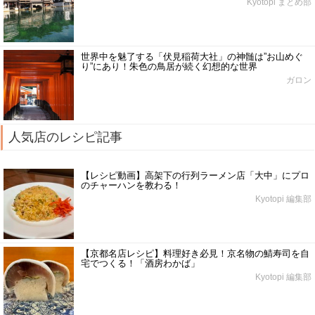
Kyotopi まとめ部
世界中を魅了する「伏見稲荷大社」の神髄は”お山めぐ
り”にあり！朱色の鳥居が続く幻想的な世界
ガロン
人気店のレシピ記事
【レシピ動画】高架下の行列ラーメン店「大中」にプロ
のチャーハンを教わる！
Kyotopi 編集部
【京都名店レシピ】料理好き必見！京名物の鯖寿司を自
宅でつくる！「酒房わかば」
Kyotopi 編集部