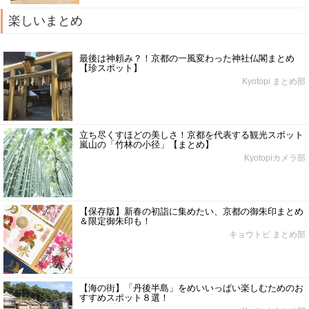
楽しいまとめ
最後は神頼み？！京都の一風変わった神社仏閣まとめ
【珍スポット】
Kyotopi まとめ部
立ち尽くすほどの美しさ！京都を代表する観光スポット
嵐山の「竹林の小径」【まとめ】
Kyotopiカメラ部
【保存版】新春の初詣に集めたい、京都の御朱印まとめ
＆限定御朱印も！
キョウトピ まとめ部
【海の街】「丹後半島」をめいいっぱい楽しむためのお
すすめスポット８選！