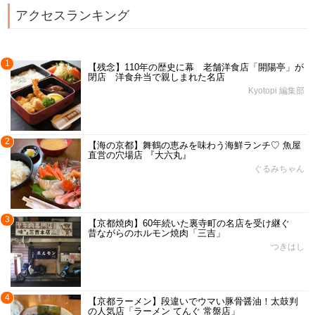
アクセスランキング
1
【残念】110年の歴史に幕 老舗洋食店「開陽亭」が
閉店 洋食弁当で親しまれた名店
Kyotopi 編集部
2
【海の京都】舞鶴の恵みを味わう海鮮ランチ♡ 魚屋
直営の穴場店 『大六丸』
ぐるみちゃん
3
【京都焼肉】60年続いた裏寺町の名店を受け継ぐ
昔ながらのホルモン焼肉「三吉」
つきはし
4
【京都ラーメン】段違いでウマい豚骨醤油！太鼓判
の人気店「ラーメン てんぐ 常盤店」