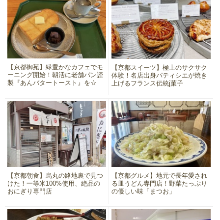
【京都御苑】緑豊かなカフェでモ
【京都スイーツ】極上のサクサク
ーニング開始！朝活に老舗パン謹
体験！名店出身パティシエが焼き
製『あんバタートースト』を☆
上げるフランス伝統j菓子
【京都朝食】烏丸の路地裏で見つ
【京都グルメ】地元で長年愛され
けた！一等米100%使用、絶品の
る皿うどん専門店！野菜たっぷり
おにぎり専門店
の優しい味「まつお」