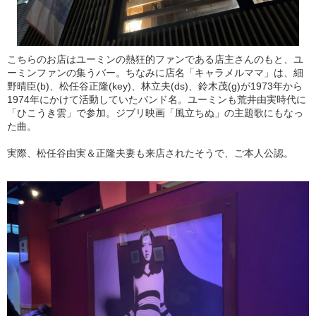
こちらのお店はユーミンの熱狂的ファンである店主さんのもと、ユ
ーミンファンの集うバー。ちなみに店名「キャラメルママ」は、細
野晴臣(b)、松任谷正隆(key)、林立夫(ds)、鈴木茂(g)が1973年から
1974年にかけて活動していたバンド名。ユーミンも荒井由実時代に
「ひこうき雲」で参加。ジブリ映画「風立ちぬ」の主題歌にもなっ
た曲。
実際、松任谷由実＆正隆夫妻も来店されたそうで、ご本人公認。