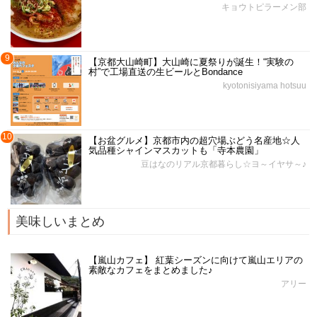
キョウトピラーメン部
9
【京都大山崎町】大山崎に夏祭りが誕生！“実験の
村”で工場直送の生ビールとBondance
kyotonisiyama hotsuu
10
【お盆グルメ】京都市内の超穴場ぶどう名産地☆人
気品種シャインマスカットも「寺本農園」
豆はなのリアル京都暮らし☆ヨ～イヤサ～♪
美味しいまとめ
【嵐山カフェ】 紅葉シーズンに向けて嵐山エリアの
素敵なカフェをまとめました♪
アリー