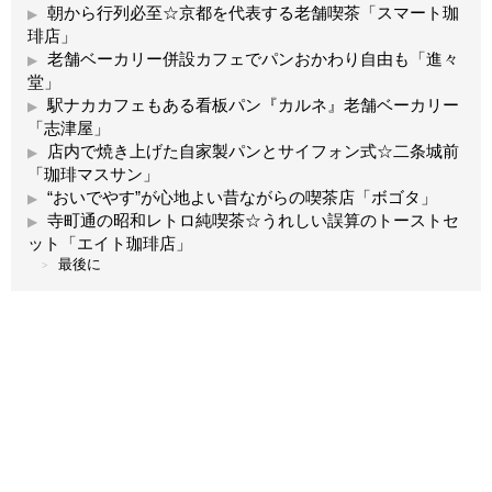
朝から行列必至☆京都を代表する老舗喫茶「スマート珈
琲店」
老舗ベーカリー併設カフェでパンおかわり自由も「進々
堂」
駅ナカカフェもある看板パン『カルネ』老舗ベーカリー
「志津屋」
店内で焼き上げた自家製パンとサイフォン式☆二条城前
「珈琲マスサン」
“おいでやす”が心地よい昔ながらの喫茶店「ボゴタ」
寺町通の昭和レトロ純喫茶☆うれしい誤算のトーストセ
ット「エイト珈琲店」
最後に