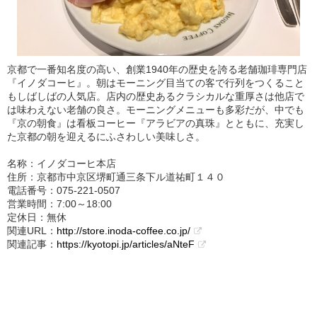
京都で一番知名度の高い、創業1940年の歴史を誇る老舗珈琲専門店
『イノダコーヒ』。朝はモーニング目当ての客で行列をつくること
もしばしばの人気店。店内の歴史あるクラシカルな重厚さは他店で
は味わえない老舗の良さ。モーニングメニューも多彩だが、中でも
『京の朝食』は看板コーヒー『アラビアの真珠』とともに、充実し
た京都の朝を迎えるにふさわしい美味しさ。
名称：イノダコーヒ本店
住所：京都市中京区堺町通三条下ル道祐町１４０
電話番号：075-221-0507
営業時間：7:00～18:00
定休日：無休
関連URL：
http://store.inoda-coffee.co.jp/
関連記事：
https://kyotopi.jp/articles/aNteF