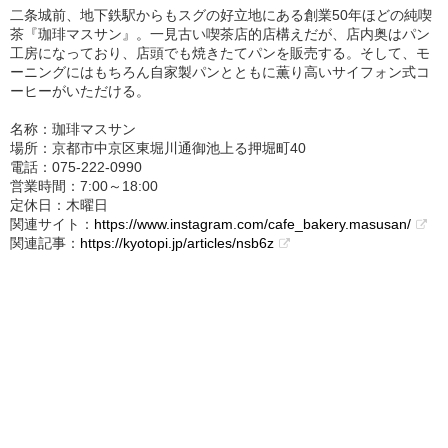
二条城前、地下鉄駅からもスグの好立地にある創業50年ほどの純喫
茶『珈琲マスサン』。一見古い喫茶店的店構えだが、店内奥はパン
工房になっており、店頭でも焼きたてパンを販売する。そして、モ
ーニングにはもちろん自家製パンとともに薫り高いサイフォン式コ
ーヒーがいただける。
名称：珈琲マスサン
場所：京都市中京区東堀川通御池上る押堀町40
電話：075-222-0990
営業時間：7:00～18:00
定休日：木曜日
関連サイト：
https://www.instagram.com/cafe_bakery.masusan/
関連記事：
https://kyotopi.jp/articles/nsb6z