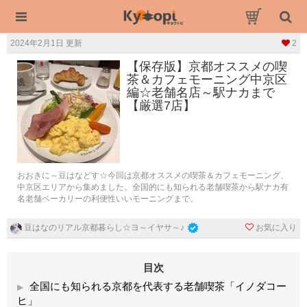
2024年2月1日 更新
2
【保存版】京都オススメの喫
茶＆カフェモーニング中京区
編☆老舗名店～駅ナカまで
【厳選7店】
おおきに～豆はなどす☆今回は京都オススメの喫茶＆カフェモーニング、
中京区エリアから集めました。全国的にも知られる老舗喫茶から駅ナカ有
名老舗ベーカリーの利便性いいモーニングまで。
お気に入り
豆はなのリアル京都暮らし☆ヨ～イヤサ～♪
目次
全国にも知られる京都を代表する老舗喫茶「イノダコー
ヒ」