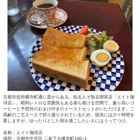
京都市役所横寺町通に昔からある、知る人ぞ知る喫茶店『エイト珈
琲店』。昭和レトロな雰囲気もある落ち着ける空間で、薫り高いコ
ーヒーと予想外のおまけ付きのトーストセットがいただけます。ご
高齢のご主人一人で切り盛りされているため、提供には少々時間を
要しますが、ゆったりとした朝を過ごしたい人にはうってつけ。
名称：エイト珈琲店
場所：京都市中京区 二条下る榎木町100−1