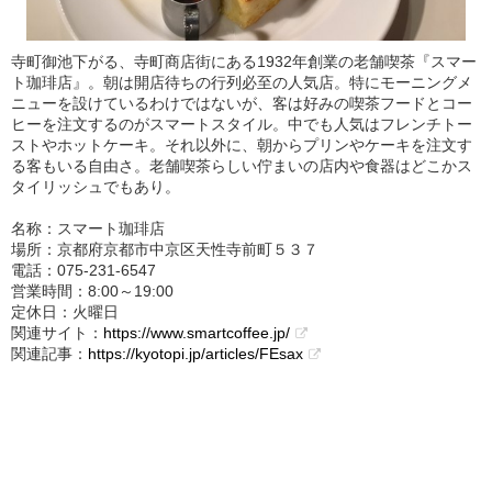
寺町御池下がる、寺町商店街にある1932年創業の老舗喫茶『スマー
ト珈琲店』。朝は開店待ちの行列必至の人気店。特にモーニングメ
ニューを設けているわけではないが、客は好みの喫茶フードとコー
ヒーを注文するのがスマートスタイル。中でも人気はフレンチトー
ストやホットケーキ。それ以外に、朝からプリンやケーキを注文す
る客もいる自由さ。老舗喫茶らしい佇まいの店内や食器はどこかス
タイリッシュでもあり。
名称：スマート珈琲店
場所：京都府京都市中京区天性寺前町５３７
電話：075-231-6547
営業時間：8:00～19:00
定休日：火曜日
関連サイト：
https://www.smartcoffee.jp/
関連記事：
https://kyotopi.jp/articles/FEsax