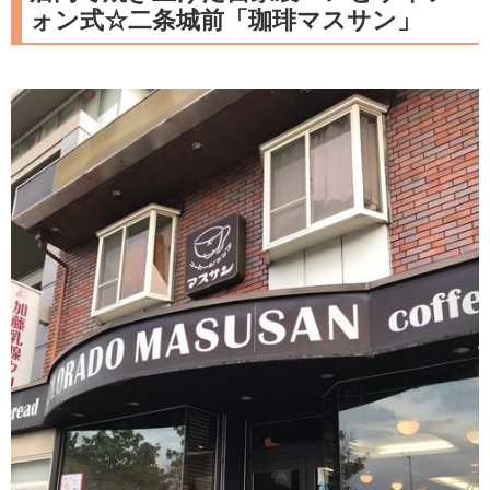
ォン式☆二条城前「珈琲マスサン」