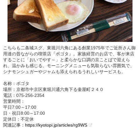
こちらも二条城スグ、東堀川六角にある創業1975年でご近所さん御
用達の昔ながらの喫茶店『ボゴタ』。家族経営のお店で、客が来店
するごとに「おいでやす～」と柔らかな口調の京ことばで迎えら
れ、温かみも感じる。モーニングメニューも気取らない雰囲気で、
シナモンシュガーやジャムも添えられるうれしいサービスも。
名称：ボゴタ
場所：京都市中京区東堀川通六角下る壷屋町２４０
電話：075‐256‐2354
営業時間：
平日7:00～17:00
日・祝日8:00～17:00
定休日：不定休
関連記事：
https://kyotopi.jp/articles/rg9WS