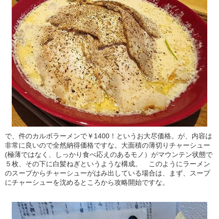
で、件のカルボラーメンで￥1400！というお大尽価格。が、内容は
非常に良いので全然納得価格ですな。大面積の薄切りチャーシュー
(極薄ではなく、しっかり食べ応えのあるモノ）がマウンテン状態で
５枚、その下に白髪ねぎというような構成。 このようにラーメン
のスープからチャーシューがはみ出している場合は、まず、スープ
にチャーシューを沈めるところから攻略開始ですな。