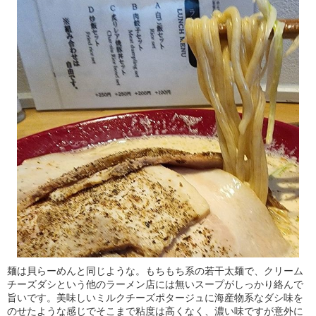
麺は貝らーめんと同じような。もちもち系の若干太麺で、クリーム
チーズダシという他のラーメン店には無いスープがしっかり絡んで
旨いです。美味しいミルクチーズポタージュに海産物系なダシ味を
のせたような感じでそこまで粘度は高くなく、濃い味ですが意外に