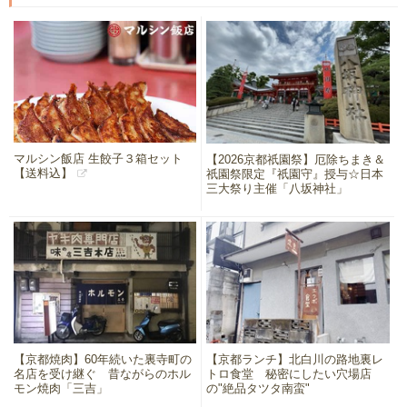
マルシン飯店 生餃子３箱セット
【2026京都祇園祭】厄除ちまき＆
【送料込】
祇園祭限定『祇園守』授与☆日本
三大祭り主催「八坂神社」
【京都焼肉】60年続いた裏寺町の
【京都ランチ】北白川の路地裏レ
名店を受け継ぐ 昔ながらのホル
トロ食堂 秘密にしたい穴場店
モン焼肉「三吉」
の"絶品タツタ南蛮"