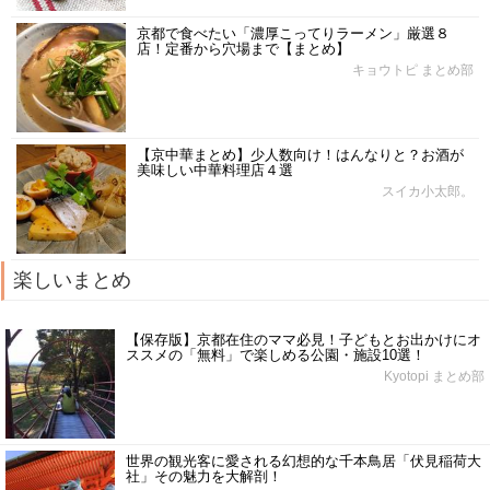
京都で食べたい「濃厚こってりラーメン」厳選８
店！定番から穴場まで【まとめ】
キョウトピ まとめ部
【京中華まとめ】少人数向け！はんなりと？お酒が
美味しい中華料理店４選
スイカ小太郎。
楽しいまとめ
【保存版】京都在住のママ必見！子どもとお出かけにオ
ススメの「無料」で楽しめる公園・施設10選！
Kyotopi まとめ部
世界の観光客に愛される幻想的な千本鳥居「伏見稲荷大
社」その魅力を大解剖！