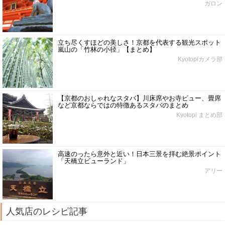
ガロン
立ち尽くすほどの美しさ！京都を代表する観光スポット
嵐山の「竹林の小径」【まとめ】
Kyotopiカメラ部
【京都のおしゃれなスタバ】川床席やお寺ビュー、畳席
など京都ならではの特徴あるスタバのまとめ
Kyotopi まとめ部
高速のったら意外と近い！日本三景を拝む絶景ポイント
「天橋立ビューランド」
アリー
人気店のレシピ記事