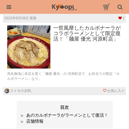
2022年8月28日 更新
1
一世風靡したカルボナーラが
コラボラーメンとして限定復
活！「麺屋 優光 河原町店」
烏丸御池に本店を置く「麺屋 優光」の 河原町店で、お目当ての限定『カ
ルボラーメン』なり。
スイカ小太郎。
お気に入り
目次
あのカルボナーラがラーメンとして復活！
店舗情報