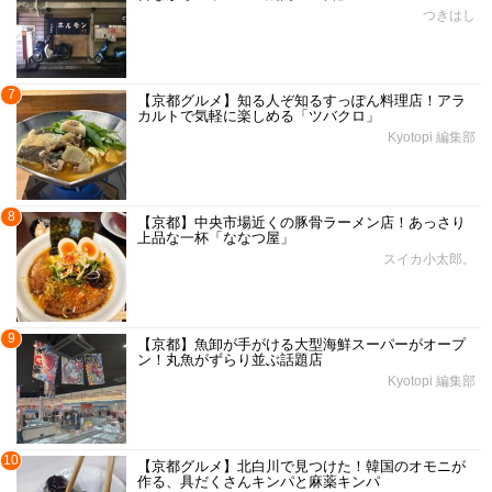
つきはし
7
【京都グルメ】知る人ぞ知るすっぽん料理店！アラ
カルトで気軽に楽しめる「ツバクロ」
Kyotopi 編集部
8
【京都】中央市場近くの豚骨ラーメン店！あっさり
上品な一杯「ななつ屋」
スイカ小太郎。
9
【京都】魚卸が手がける大型海鮮スーパーがオープ
ン！丸魚がずらり並ぶ話題店
Kyotopi 編集部
10
【京都グルメ】北白川で見つけた！韓国のオモニが
作る、具だくさんキンパと麻薬キンパ