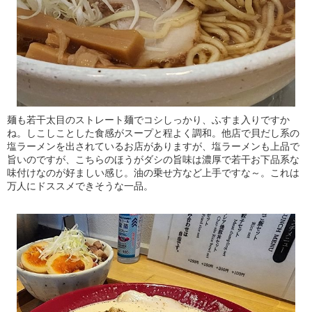
麺も若干太目のストレート麺でコシしっかり、ふすま入りですか
ね。しこしことした食感がスープと程よく調和。他店で貝だし系の
塩ラーメンを出されているお店がありますが、塩ラーメンも上品で
旨いのですが、こちらのほうがダシの旨味は濃厚で若干お下品系な
味付けなのが好ましい感じ。油の乗せ方など上手ですな～。これは
万人にドススメできそうな一品。