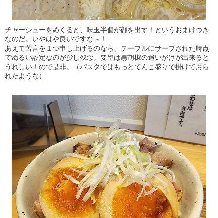
チャーシューをめくると、味玉半個が顔を出す！というおまけつき
なのだ。いやはや良いですな～！
あえて苦言を１つ申し上げるのなら、テーブルにサーブされた時点
でぬるい設定なのが少し残念。要望は黒胡椒の追いがけが出来ると
うれしい！ので是非。（パスタではもっとてんこ盛りで掛けておら
れたような）