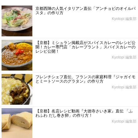
京都西陣の人気イタリアン直伝「アンチョビのオイルパ
スタ」の作り方
Kyotopi 編集部
【京都】ミシュラン掲載店がスパイスカレーのレシピ公
開！カレー専門店「カレープラント」スパイスカレーの
レシピ公開！
Kyotopi 編集部
フレンチシェフ直伝、フランスの家庭料理『ジャガイモ
とミートソースのグラタン』の作り方
Kyotopi 編集部
【京都】名店レシピ動画『大徳寺さいき家』直伝 「ふ
わふわ だし巻き卵」の作り方！
Kyotopi 編集部