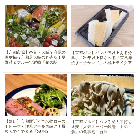
【京都市場】奈良・大阪３府県の
【京都パン】パンの倍以上ある分
食材揃う京都最大級の直売所！夏
厚さ！20年以上愛される「京風厚
野菜＆フルーツ満載「旬の駅」
焼き玉子サンド」の極上テイクア
ウト
【新店】京都駅近くで名物ロース
【京都グルメ】ハマる極太平打ち
トビーフと洋風アテを気軽に！昼
蕎麦！人気スーパー銭湯「力の
飲みでもできる「SUNS」
湯」の食事処に新店