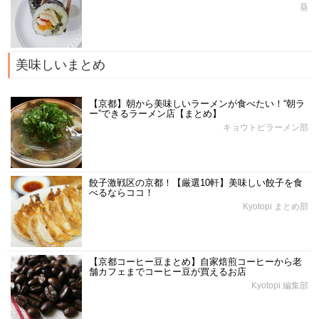
葵
美味しいまとめ
【京都】朝から美味しいラーメンが食べたい！“朝ラ
ー”できるラーメン店【まとめ】
キョウトピラーメン部
餃子激戦区の京都！【厳選10軒】美味しい餃子を食
べるならココ！
Kyotopi まとめ部
【京都コーヒー豆まとめ】自家焙煎コーヒーから老
舗カフェまでコーヒー豆が買えるお店
Kyotopi 編集部