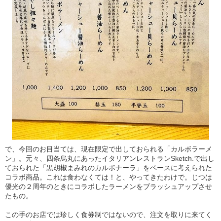
で、今回のお目当ては、現在限定で出しておられる「カルボラーメ
ン」。元々、四条烏丸にあったイタリアンレストランSketch.で出し
ておられた「黒胡椒まみれのカルボナーラ」をベースに考えられた
コラボ商品。これは食わなくては！と、やってきたわけで。じつは
優光の２周年のときにコラボしたラーメンをブラッシュアップさせ
たもの。
この手のお店では珍しく食券制ではないので、注文を取りに来てく