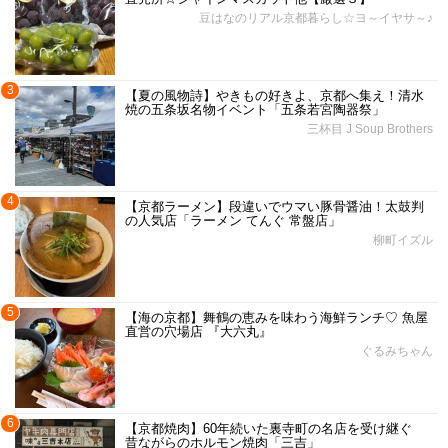
豆はなのリアル京都暮らし☆ヨ～イヤサ～♪
3
【夏の風物詩】やきもの好きよ、京都へ集え！清水
焼の五条坂名物イベント「五条若宮陶器祭」
三杯目 J Soup Brothers
4
【京都ラーメン】段違いでウマい豚骨醤油！太鼓判
の人気店「ラーメン てんぐ 常盤店」
柳町イズル
5
【海の京都】舞鶴の恵みを味わう海鮮ランチ♡ 魚屋
直営の穴場店 『大六丸』
ぐるみちゃん
6
【京都焼肉】60年続いた裏寺町の名店を受け継ぐ
昔ながらのホルモン焼肉「三吉」