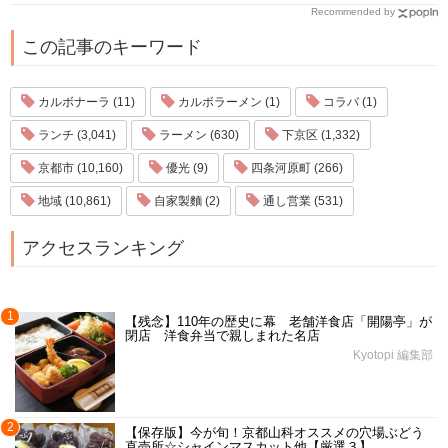
Recommended by
この記事のキーワード
カルボナーラ (11)
カルボラーメン (1)
コラバ (1)
ランチ (3,041)
ラーメン (630)
下京区 (1,332)
京都市 (10,160)
優光 (9)
四条河原町 (266)
地域 (10,861)
自家製麵 (2)
通し営業 (531)
アクセスランキング
1
【残念】110年の歴史に幕 老舗洋食店「開陽亭」が
閉店 洋食弁当で親しまれた名店
Kyotopi 編集部
2
【保存版】今が旬！京都山科オススメの穴場ぶどう
直売所☆シャインマスカット他【厳選３】