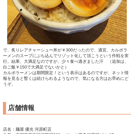
で、炙りレアチャーシュー丼が￥300だったので、適宜、カルボラ
ーメンのスープにぶち込んでリゾット化して頂こうという作戦を実
行。結果、大満足なのですが、少々食べ過ぎました汗 （追加は、
白ご飯￥150で大満足でないかと）
カルボラーメンは期間限定！という表示はあるのですが、ネット情
報を見ると暫くは続けられるようなので、気になる方はお早めにど
うぞ。
店舗情報
店名：麺屋 優光 河原町店